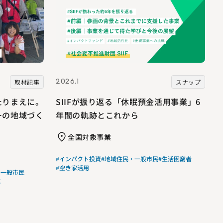
2026.1
取材記事
スナップ
たりまえに。
SIIFが振り返る「休眠預金活用事業」6
ーの地域づく
年間の軌跡とこれから
全国対象事業
#インパクト投資
#地域住民・一般市民
#生活困窮者
#空き家活用
・一般市民
応