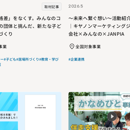
2026.5
取材記事
格差」をなくす。みんなのコ
～未来へ繋ぐ想い～活動紹
の団体と挑んだ、新たな子ど
｜キヤノンマーケティング
づくり
会社×みんなの×JANPIA
事業
全国対象事業
ジー
#子ども
#居場所づくり
#教育・学び
#企業連携
域