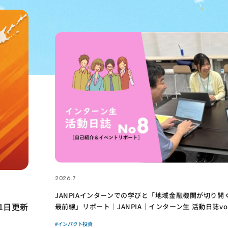
2026.7
成
活動報告
「国連アジア太平洋経済社会委員会・アジア太平洋シナ
休眠預金活用事業が紹介されました！｜成果物レポート
ト投資の
#多機関連携