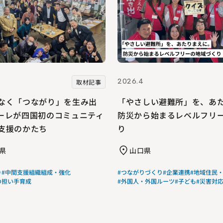
2026.4
取材記事
なく「つながり」を生み出
「やさしい避難所」を、あ
ーレが四国初のコミュニティ
防災から始まるレベルフリ
支援のかたち
り
県
山口県
り
#中間支援組織組成・強化
#つながりづくり
#企業連携
#地域住民
の担い手育成
#外国人・外国ルーツ
#子ども
#災害対