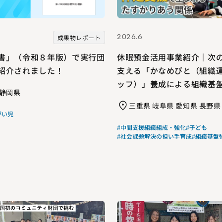
2026.6
成果物レポート
書」（令和８年版）で実行団
休眠預金活用事業紹介｜次
紹介されました！
支える「かなめびと（組織
ッフ）」養成による組織基
 静岡県
非営利活動法人ボランタリ
三重県 岐阜県 愛知県 長野県
がい児
#中間支援組織組成・強化
#子ども
#社会課題解決の担い手育成
#組織基盤