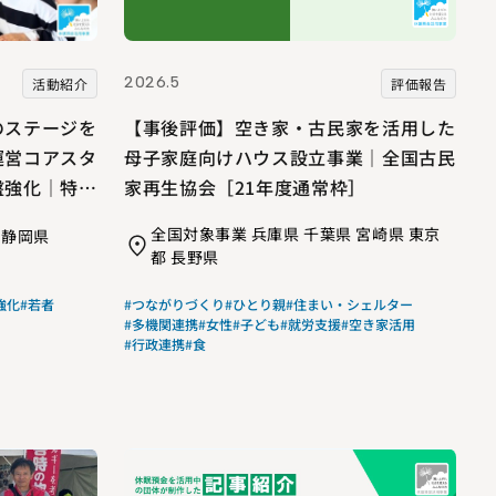
2026.5
活動紹介
評価報告
のステージを
【事後評価】空き家・古民家を活用した
運営コアスタ
母子家庭向けハウス設立事業｜全国古民
盤強化｜特定
家再生協会［21年度通常枠］
ーネイバーズ
全国対象事業 兵庫県 千葉県 宮崎県 東京
 静岡県
都 長野県
強化
#若者
#つながりづくり
#ひとり親
#住まい・シェルター
#多機関連携
#女性
#子ども
#就労支援
#空き家活用
#行政連携
#食