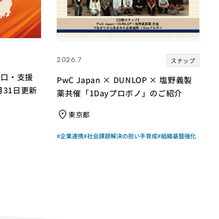
2026.7
スナップ
窓口・支援
PwC Japan × DUNLOP × 塩野義製
月31日更新
薬共催「1Dayプロボノ」のご紹介
東京都
#企業連携
#社会課題解決の担い手育成
#組織基盤強化