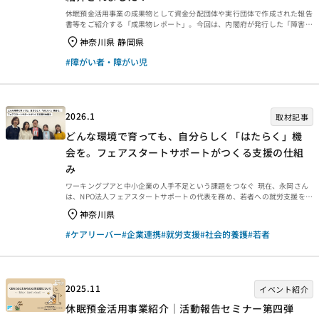
休眠預金活用事業の成果物として資金分配団体や実行団体で作成された報告
書等をご紹介する「成果物レポート」。今回は、内閣府が発行した「障害者
白書」（令和８年版）の中で、実行団体の事業の概要が掲載されましたの
神奈川県 静岡県
で、その掲載箇所について紹介します。 障害者白書とは？ 障害者白書は、
障害者基本法（昭和45年法律第84号）第13条に基づき、平成6年から政府
#障がい者・障がい児
が毎年国会に提出する「障害者のために講じた施策の概況に関する報告書」
です。 【ご参考】休眠預金活用事業の掲載箇所
2026.1
取材記事
どんな環境で育っても、自分らしく「はたらく」機
会を。フェアスタートサポートがつくる支援の仕組
み
ワーキングプアと中小企業の人手不足という課題をつなぐ 現在、永岡さん
は、NPO法人フェアスタートサポートの代表を務め、若者への就労支援を行
っています。主な内容としては、児童養護施設や里親家庭で暮らす子どもた
神奈川県
ちや暮らしていた若者たちへのキャリア教育、就労体験や職場見学の機会を
提供するなど。こうした若者への総合的な就労支援はどのようにして誕生し
#ケアリーバー
#企業連携
#就労支援
#社会的養護
#若者
たのでしょうか。 永岡鉄平さん（以下、永岡）「私は大学卒業後、人材ビ
ジネス系の業界で5年ほど会社員をしていました。企業の採用活動を支援す
る業務に携わる中で、中小企業の人手不足の深刻化、特に若年層の採用に苦
戦しているという現実を感じるようになりまし...
2025.11
イベント紹介
休眠預金活用事業紹介｜活動報告セミナー第四弾