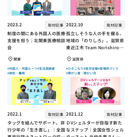
2023.2
2022.10
取材記事
取材記事
制度の間にある外国人の医療
孤立しそうな人の手を握る、
支援を担う｜北関東医療相談
地域の「のりしろ」。滋賀県
会
東近江市 Team Norishiroの
「仕事」と「居場所」づくり
関東
滋賀県
#外国人・外国ルーツ
#生活困窮者
#ひきこもり
#就労支援
#居場所づくり
#病気・難病
#障がい者・障がい児
2022.1
2021.12
取材記事
取材記事
タッグを組んでサポート。非
ＤVシェルターが目指す新た
行少年の「生き直し」｜全国
なステップ｜全国女性シェル
再非行防止ネットワーク協議
ターネット 北仲千里さん×