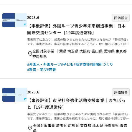
ご覧ください。 ・資金分配団体 ・実行団体 【事業基礎情報】
2023.6
評価報告
【事後評価】外国ルーツ青少年未来創造事業｜日本
国際交流センター［19年度通常枠］
事業完了にあたり、成果の取りまとめるために実施されるのが「事後評価」
です。事後評価は、事業の結果を総括するとともに、取り組みを通じて得ら
れた学びを今後に生かせるよう、提言や知見・教訓を整理するために行われ
全国対象事業 千葉県 埼玉県 大阪府 富山県 愛知県 東京都
ます。今回は、2022年3月末に事業完了した2019年度通常枠【外国ルーツ
神奈川県
青少年未来創造事業｜日本国際交流センター】の事後評価報告書をご紹介し
ます。ぜひご覧ください。 事業概要等 事業概要などは、以下のページから
#外国人・外国ルーツ
#子ども
#就労支援
#居場所づくり
ご覧ください。 事後評価報告 事後評価報告書は、以下の外部リンクからご
#教育・学び
#若者
覧ください。 ・資金分配団体 ・実行団体 【事業基礎情報】
2023.6
評価報告
【事後評価】市民社会強化活動支援事業｜まちぽっ
と［19年度通常枠］
事業完了にあたり、成果の取りまとめるために実施されるのが「事後評価」
です。事後評価は、事業の結果を総括するとともに、取り組みを通じて得ら
れた学びを今後に生かせるよう、提言や知見・教訓を整理するために行われ
全国対象事業 埼玉県 広島県 東京都 栃木県 神奈川県 青森
ます。今回は、2022年3月末に事業完了した2019年度通常枠【市民社会強
県
化活動支援事業｜まちぽっと】の事後評価報告書をご紹介します。ぜひご覧