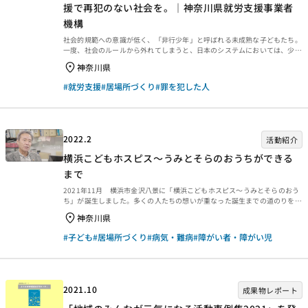
援で再犯のない社会を。｜神奈川県就労支援事業者
機構
社会的規範への意識が低く、「非行少年」と呼ばれる未成熟な子どもたち。
一度、社会のルールから外れてしまうと、日本のシステムにおいては、少年
たちに繊細なサポートが行き届かない現状にあります。そんな彼らに手を差
神奈川県
し伸べ、「就労支援」という形で立ち直りへの足掛かりをつくっているの
が、2019年度通常枠（資金分配団体：更生保護法人 日本更生保護協会）の
#就労支援
#居場所づくり
#罪を犯した人
実行団体である「認定特定非営利活動法人 神奈川県就労支援事業者機構」
です。今回は就労支援の現場に伺い、再犯防止にもつながる就労支援の活動
を始めたきっかけや事業内容について、事務局長・竹内政昭さんと協力事業
主の青木工務店代表・青木哲也さんにインタビューしました...
2022.2
活動紹介
横浜こどもホスピス～うみとそらのおうちができる
まで
2021年11月 横浜市金沢八景に「横浜こどもホスピス～うみとそらのおう
ち」が誕生しました。多くの人たちの想いが重なった誕生までの道のりをご
紹介します。
神奈川県
#子ども
#居場所づくり
#病気・難病
#障がい者・障がい児
2021.10
成果物レポート