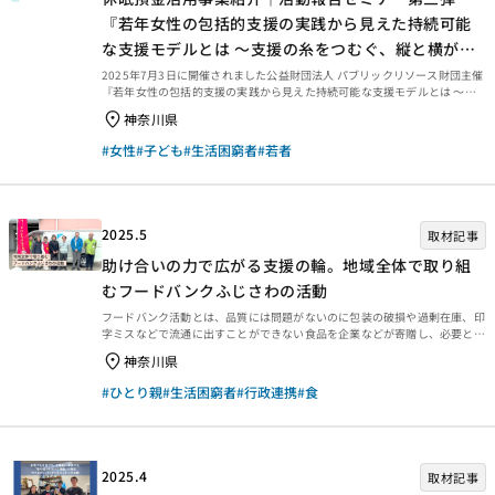
『若年⼥性の包括的⽀援の実践から⾒えた持続可能
な⽀援モデルとは 〜⽀援の⽷をつむぐ、縦と横が重
なる地域へ〜』|成果報告会
2025年7月3日に開催されました公益財団法人 パブリックリソース財団主催
『若年⼥性の包括的⽀援の実践から⾒えた持続可能な⽀援モデルとは 〜⽀
援の⽷をつむぐ、縦と横が重なる地域へ〜』の動画をご紹介します。児童養
神奈川県
護施設 旭児童ホーム施設長 田中 健 氏による「児童養護施設と居住⽀援団体
の連携」、元横浜市社会福祉協議会会⻑・元横浜市副市⻑ 荒木田 百合 氏に
#女性
#子ども
#生活困窮者
#若者
よる「制度だけでは困り事は解決しない 〜⽀援を紡ぐのは地域⼒〜」、パ
ネルディスカッションとして「ライフステージを通じた支援のつながりをど
う実現するか」についての動画をご紹介します。
2025.5
取材記事
助け合いの力で広がる支援の輪。地域全体で取り組
むフードバンクふじさわの活動
フードバンク活動とは、品質には問題がないのに包装の破損や過剰在庫、印
字ミスなどで流通に出すことができない食品を企業などが寄贈し、必要とし
ている施設や団体、困窮世帯に無償で提供する取り組みのことです。生活困
神奈川県
窮者への支援とともに食品ロス削減にもつながる活動として、ここ数年で注
目が高まっています。今回は、2023年度緊急枠に採択された「フードバン
#ひとり親
#生活困窮者
#行政連携
#食
クふじさわ等冷凍食品物流・保管機能の強化支援事業」の実行団体「認定
NPO法人ぐるーぷ藤」をはじめとする関連団体・組織の方々に集まっていた
だき、これまでの取り組みや今後の展望について伺いました。 コロナ禍での
困窮者支援に立ち上がった、地域福祉の草の根活動メンバ...
2025.4
取材記事