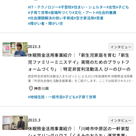
ください。 事業概要等 事業概要などは、以下のページからご覧ください。
#IT・テクノロジー
#不登校
#住まい・シェルター
#女性
#子ども
事後評価報告 事後評価報告書は、以下の外部リンクからご覧ください。 ・
#子育て世帯
#居場所づくり
#文化・アート
#社会的養護
資金分配団体 ・実行団体 【事業基礎情報】
#社会課題解決の担い手育成
#空き家活用
#若者
#障がい者・障がい児
2023.3
インタビュー
休眠預金活用事業紹介｜「新生児家庭を育む「新生
児ファミリーミニステイ」実現のためのプラットフ
ォームづくり」｜特定非営利活動法人 びーのびーの
認定特定非営利活動法人まちぽっと による2019年度通常枠 休眠預金活用事
業『市民社会強化活動支援事業』をご紹介します。ここでは採択された10の
実行団体のうち、特定非営利活動法人 びーのびーの「新生児家庭を育む
神奈川県
「新生児ファミリーミニステイ」実現のためのプラットフォームづくり」の
動画をご紹介します。
#地域住民・一般市民
#子ども
#子育て世帯
2023.3
インタビュー
休眠預金活用事業紹介｜「川崎市中原区の一軒家型
シェアリングハウス「くるみのおうち」運営事業」