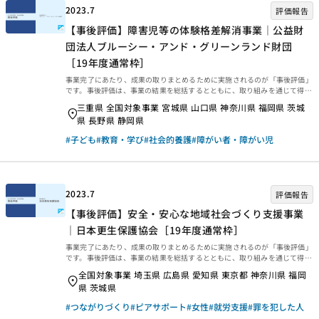
2023.7
評価報告
【事後評価】障害児等の体験格差解消事業｜公益財
団法人ブルーシー・アンド・グリーンランド財団
［19年度通常枠］
事業完了にあたり、成果の取りまとめるために実施されるのが「事後評価」
です。事後評価は、事業の結果を総括するとともに、取り組みを通じて得ら
れた学びを今後に生かせるよう、提言や知見・教訓を整理するために行われ
三重県 全国対象事業 宮城県 山口県 神奈川県 福岡県 茨城
ます。今回は、2022年3月末に事業完了した2019年度通常枠【障害児等の
県 長野県 静岡県
体験格差解消事業｜公益財団法人ブルーシー・アンド・グリーンランド財
団】の事後評価報告書をご紹介します。ぜひご覧ください。 事業概要等 事
#子ども
#教育・学び
#社会的養護
#障がい者・障がい児
業概要などは、以下のページからご覧ください。 事後評価報告 事後評価報
告書は、以下の外部リンクからご覧ください。 ・資金分配団体 ・実行団体
【事業基礎情報】
2023.7
評価報告
【事後評価】安全・安心な地域社会づくり支援事業
｜日本更生保護協会［19年度通常枠］
事業完了にあたり、成果の取りまとめるために実施されるのが「事後評価」
です。事後評価は、事業の結果を総括するとともに、取り組みを通じて得ら
れた学びを今後に生かせるよう、提言や知見・教訓を整理するために行われ
全国対象事業 埼玉県 広島県 愛知県 東京都 神奈川県 福岡
ます。今回は、2022年3月末に事業完了した2019年度通常枠【安全・安心
県 茨城県
な地域社会づくり支援事業｜日本更生保護協会】の事後評価報告書をご紹介
します。ぜひご覧ください。 事業概要等 事業概要などは、以下のページか
#つながりづくり
#ピアサポート
#女性
#就労支援
#罪を犯した人
らご覧ください。 事後評価報告 事後評価報告書は、以下の外部リンクから