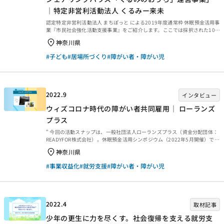
｜特定非営利活動法人 くるみー来未
認定特定非営利活動法人 まちぽっと による2019年度通常枠 休眠預金活用事
業『市民社会強化活動支援事業』をご紹介します。ここでは採択された10の
実行団体のうち、特定非営利活動法人 くるみー来未の「川崎市中原区の一
神奈川県
軒家型シェアリングハウス「くるみのおうち」運営事業」の動画をご紹介し
ます。
#子ども
#居場所づくり
#障がい者・障がい児
2022.9
インタビュー
ウィズコロナ時代の障がい者共同雇用｜ ローランズ
プラス
“ 今回の活動スナップは、一般社団法人ローランズプラス（資金分配団体：
READYFOR株式会社）。休眠預金活用シンポジウム（2022年5月開催）で放
映した「休眠預金活用事業紹介ムービー」の制作にご協力いただきました。
神奈川県
シンポジウム用の動画ではご紹介できなかった動画を再編集し、撮影に同行
したJANPIA職員のレポート共に紹介します。”””” 活動の概要 一般社団法人
#事業収益化
#就労支援
#障がい者・障がい児
ローランズプラスは、原宿でフラワーショップとカフェを運営しています。
勤務しているスタッフ60名のうち45名が、障がいや難病と向き合いながら
働いていることが特徴です。 さらに中小...
2022.4
取材記事
少年の更生に力を尽くす。社会復帰を支える就労支