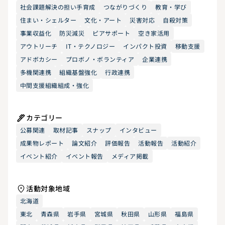
社会課題解決の担い手育成
つながりづくり
教育・学び
住まい・シェルター
文化・アート
災害対応
自殺対策
事業収益化
防災減災
ピアサポート
空き家活用
アウトリーチ
IT・テクノロジー
インパクト投資
移動支援
アドボカシー
プロボノ・ボランティア
企業連携
多機関連携
組織基盤強化
行政連携
中間支援組織組成・強化
カテゴリー
公募関連
取材記事
スナップ
インタビュー
成果物レポート
論文紹介
評価報告
活動報告
活動紹介
イベント紹介
イベント報告
メディア掲載
活動対象地域
北海道
東北
青森県
岩手県
宮城県
秋田県
山形県
福島県