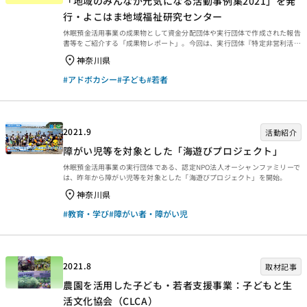
「地域のみんなが元気になる活動事例集2021」を発
行・よこはま地域福祉研究センター
休眠預金活用事業の成果物として資金分配団体や実行団体で作成された報告
書等をご紹介する「成果物レポート」。今回は、実行団体『特定非営利活動
法人よこはま地域福祉研究センター（資金分配団体：特定非営利活動法人
神奈川県
神奈川子ども未来ファンド〈2020年度緊急支援枠〉）』が休眠預金活用事
業で作成した冊子「地域のみんなが元気になる活動事例集2021」をご紹介
#アドボカシー
#子ども
#若者
します。 地域のみんなが元気になる活動事例集2021 変化する人々のライフ
スタイルや生活ニーズに対応するためには、過去の社会のメインストリーム
（主流の考え方）から、オルタナティブ（代案、主流の方法に代わるもの）
重視への移行が求められ、多様な人や組織による試...
2021.9
活動紹介
障がい児等を対象とした「海遊びプロジェクト」
休眠預金活用事業の実行団体である、認定NPO法人オーシャンファミリーで
は、昨年から障がい児等を対象とした「海遊びプロジェクト」を開始。
神奈川県
#教育・学び
#障がい者・障がい児
2021.8
取材記事
農園を活用した子ども・若者支援事業：子どもと生
活文化協会（CLCA）