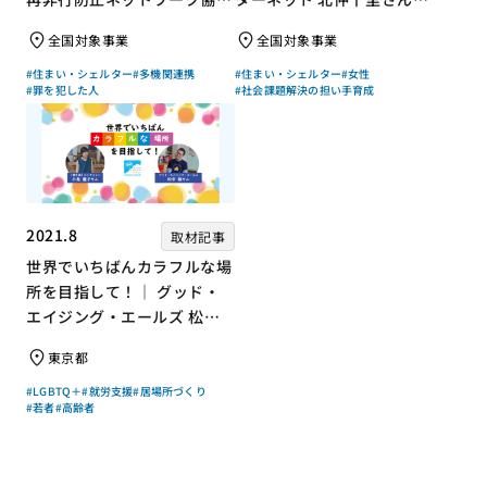
会 高坂朝人さん×評論家 荻
ジャーナリスト 浜田敬子さ
全国対象事業
全国対象事業
上チキさん【聞き手】
ん【聞き手】
#住まい・シェルター
#多機関連携
#住まい・シェルター
#女性
#罪を犯した人
#社会課題解決の担い手育成
2021.8
取材記事
世界でいちばんカラフルな場
所を目指して！｜ グッド・
エイジング・エールズ 松中
権さん × エッセイスト 小島
東京都
慶子さん【聞き手】
#LGBTQ＋
#就労支援
#居場所づくり
#若者
#高齢者