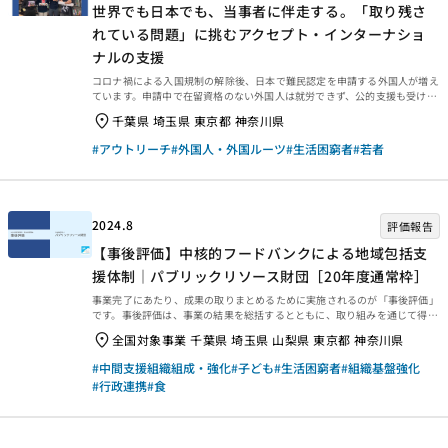
世界でも日本でも、当事者に伴走する。「取り残さ
れている問題」に挑むアクセプト・インターナショ
ナルの支援
コロナ禍による入国規制の解除後、日本で難民認定を申請する外国人が増え
ています。申請中で在留資格のない外国人は就労できず、公的支援も受けら
れないため、生活が困窮し、精神的にも追い詰められる傾向にあります。こ
千葉県 埼玉県 東京都 神奈川県
うした難民認定申請者や非正規滞在者を支援するため、2023年度の休眠預
金活用事業（緊急支援枠、資金分配団体：NPO法人青少年自立援助センタ
#アウトリーチ
#外国人・外国ルーツ
#生活困窮者
#若者
ー）による緊急人道支援を行っているのがNPO法人アクセプト・インターナ
ショナルです。同団体は国内外で紛争や人道危機、社会的排除などの問題解
決に取り組んでいます。今回は、団体の活動やその背景などについて、代表
理事の永井陽右さん、国内事業局 局長の吉野京子さんを...
2024.8
評価報告
【事後評価】中核的フードバンクによる地域包括支
援体制｜パブリックリソース財団［20年度通常枠］
事業完了にあたり、成果の取りまとめるために実施されるのが「事後評価」
です。事後評価は、事業の結果を総括するとともに、取り組みを通じて得ら
れた学びを今後に生かせるよう、提言や知見・教訓を整理するために行われ
全国対象事業 千葉県 埼玉県 山梨県 東京都 神奈川県
ます。今回は、2023年3月末に事業完了した2020年度通常枠【中核的フー
ドバンクによる地域包括支援体制｜パブリックリソース財団［20年度通常
#中間支援組織組成・強化
#子ども
#生活困窮者
#組織基盤強化
枠］】の事後評価報告書をご紹介します。ぜひご覧ください。 事業概要等
#行政連携
#食
事業概要などは、以下のページからご覧ください。 事後評価報告 事後評価
報告書は、以下の外部リンクからご覧ください。 ・資金分配団体 ・実行団
体 【事業基礎情報】