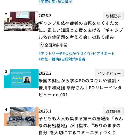
#災害対応
#防災減災
2
2026.3
取材記事
ギャンブル依存症者の自死をなくすため
に。正しい知識と支援を広げる「ギャンブ
ル依存症問題を考える会」の取り組み
全国対象事業
#アウトリーチ
#つながりづくり
#ピアサポート
#病気・難病
#自殺対策
#若者
3
2022.2
インタビュー
米国の財団から学ぶPOのスキルや役割・
笹川平和財団 茶野さん｜POリレーインタ
ビュー no.001
4
2025.1
取材記事
子どもも大人も集まる第三の居場所「みん
なの秘密基地」が目指す、“ありのままの
自分”を大切にするコミュニティづくり