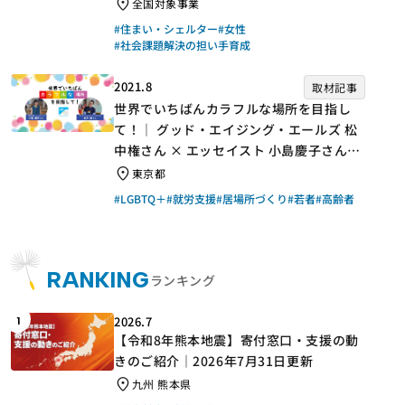
手】
全国対象事業
#住まい・シェルター
#女性
#社会課題解決の担い手育成
2021.8
取材記事
世界でいちばんカラフルな場所を目指し
て！｜ グッド・エイジング・エールズ 松
中権さん × エッセイスト 小島慶子さん
【聞き手】
東京都
#LGBTQ＋
#就労支援
#居場所づくり
#若者
#高齢者
RANKING
ランキング
2026.7
1
【令和8年熊本地震】寄付窓口・支援の動
きのご紹介｜2026年7月31日更新
九州 熊本県