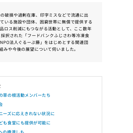
装の破損や過剰在庫、印字ミスなどで流通に出
している施設や団体、困窮世帯に無償で提供する
品ロス削減にもつながる活動として、ここ数年
枠に採択された「フードバンクふじさわ等冷凍食
NPO法人ぐるーぷ藤」をはじめとする関連団
組みや今後の展望について伺いました。
の草の根活動メンバーたち
会
ニーズに応えきれない状況に
ども食堂にも提供が可能に
への橋渡しも