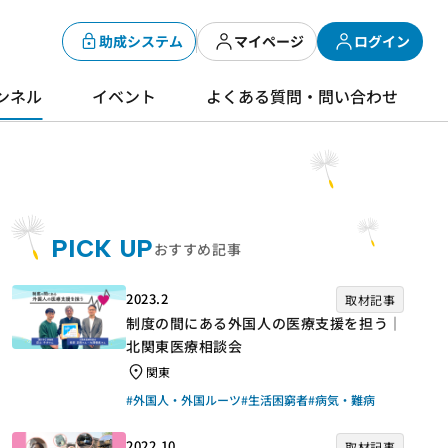
助成システム
マイページ
ログイン
ンネル
イベント
よくある質問・問い合わせ
PICK UP
おすすめ記事
2023.2
取材記事
制度の間にある外国人の医療支援を担う｜
北関東医療相談会
関東
#外国人・外国ルーツ
#生活困窮者
#病気・難病
2022.10
取材記事