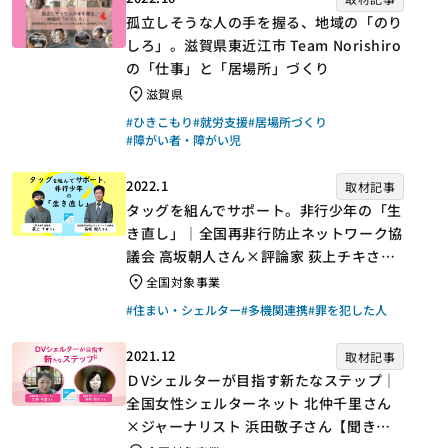
孤立しそうな人の手を握る、地域の「のり
しろ」。滋賀県東近江市 Team Norishiro
の「仕事」と「居場所」づくり
滋賀県
#ひきこもり
#就労支援
#居場所づくり
#障がい者・障がい児
2022.1
取材記事
タッグを組んでサポート。非行少年の「生
き直し」｜全国再非行防止ネットワーク協
議会 高坂朝人さん×評論家 荻上チキさん
【聞き手】
全国対象事業
#住まい・シェルター
#多機関連携
#罪を犯した人
2021.12
取材記事
ＤVシェルターが目指す新たなステップ｜
全国女性シェルターネット 北仲千里さん
×ジャーナリスト 浜田敬子さん【聞き