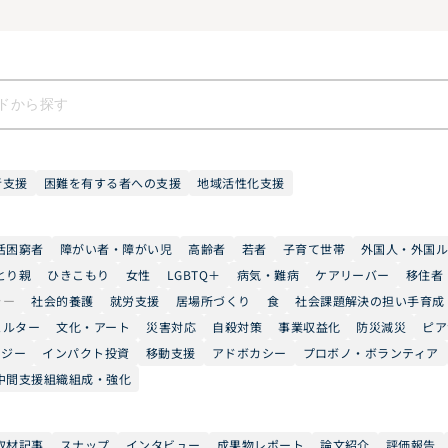
者支援
困難を有する者への支援
地域活性化支援
活困窮者
障がい者・障がい児
高齢者
若者
子育て世帯
外国人・外国
とり親
ひきこもり
女性
LGBTQ＋
病気・難病
ケアリーバー
移住者
ラー
社会的養護
就労支援
居場所づくり
食
社会課題解決の担い手育成
ェルター
文化・アート
災害対応
自殺対策
事業収益化
防災減災
ピア
ロジー
インパクト投資
移動支援
アドボカシー
プロボノ・ボランティア
中間支援組織組成・強化
取材記事
スナップ
インタビュー
成果物レポート
論文紹介
評価報告