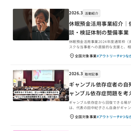
2026.3
活動紹介
休眠預金活用事業紹介｜
談・検証体制の整備事業
休眠預金活用事業2024年度通常枠（資
スクな当事者への直接的な支援と、相
団法人 ギャンブル依存症問題を考え
全国対象事業
#アウトリーチ
#つな
ンク）■第二話「肩代わりする前に
支援部へ繋げ」 （外部リンク）■第
に向き合い仲間になる」（外部リンク）
2026.3
取材記事
ギャンブル依存症者の自
ャンブル依存症問題を考
ギャンブル依存症から回復できる場が
は、代表の田中紀子さん自身がギャン
もとに設立した団体です。啓発活動や
全国対象事業
#アウトリーチ
#つな
とを伝え、当事者が適切な支援につな
きっかけは、カジノ法案が話題になっ
と発表したことでした。当時、私はギ