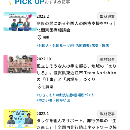
PICK UP
おすすめ記事
2023.2
取材記事
制度の間にある外国人の医療支援を担う｜
北関東医療相談会
関東
#外国人・外国ルーツ
#生活困窮者
#病気・難病
2022.10
取材記事
孤立しそうな人の手を握る、地域の「のり
しろ」。滋賀県東近江市 Team Norishiro
の「仕事」と「居場所」づくり
滋賀県
#ひきこもり
#就労支援
#居場所づくり
#障がい者・障がい児
2022.1
取材記事
タッグを組んでサポート。非行少年の「生
き直し」｜全国再非行防止ネットワーク協