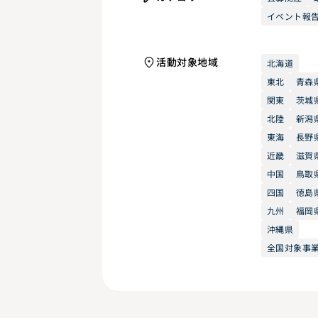
イベント報
活動対象地域
北海道
東北
青森
関東
茨城
北陸
新潟
東海
長野
近畿
滋賀
中国
鳥取
四国
徳島
九州
福岡
沖縄県
全国対象事