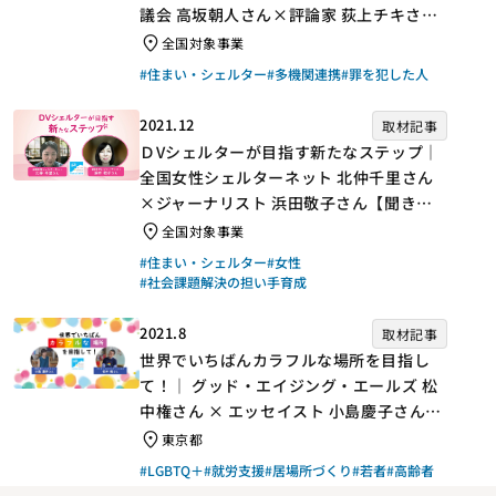
議会 高坂朝人さん×評論家 荻上チキさん
【聞き手】
全国対象事業
#住まい・シェルター
#多機関連携
#罪を犯した人
2021.12
取材記事
ＤVシェルターが目指す新たなステップ｜
全国女性シェルターネット 北仲千里さん
×ジャーナリスト 浜田敬子さん【聞き
手】
全国対象事業
#住まい・シェルター
#女性
#社会課題解決の担い手育成
2021.8
取材記事
世界でいちばんカラフルな場所を目指し
て！｜ グッド・エイジング・エールズ 松
中権さん × エッセイスト 小島慶子さん
【聞き手】
東京都
#LGBTQ＋
#就労支援
#居場所づくり
#若者
#高齢者