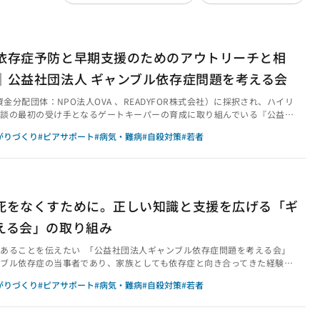
依存症予防と早期支援のためのアウトリーチと相
｜公益社団法人 ギャンブル依存症問題を考える会
金分配団体：NPO法人OVA 、READYFOR株式会社）に採択され、ハイリ
談の最初の受け手となるゲートキーパーの育成に取り組んでいる『公益社
る会』の動画を7本ご紹介します。 ■第一話「トモヤからの電話」（外部リ
がりづくり
#ピアサポート
#病気・難病
#自殺対策
#若者
」（外部リンク）■第三話「まずは相談」（外部リンク）■第四話「当事者
五話「当事者が解決するピアサポート」（外部リンク）■第六話「共に問題
■第七話「回復は恩送り」（外部リン...
死をなくすために。正しい知識と支援を広げる「ギ
える会」の取り組み
あることを伝えたい 「公益社団法人ギャンブル依存症問題を考える会」
ブル依存症の当事者であり、家族としても依存症と向き合ってきた経験を
政策提言を通して、ギャンブル依存症が「回復可能な精神疾患」であるこ
がりづくり
#ピアサポート
#病気・難病
#自殺対策
#若者
がれる社会を目指しています。田中紀子さん（以下、田中）「団体発足の
た2014年に、厚生労働省が国内のギャンブル依存症の推計人数を536万人
ャンブル依存症問題を抱えた家族の自助グループで活...