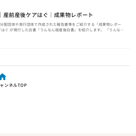
｜産前産後ケアはぐ｜成果物レポート
金分配団体や実行団体で作成された報告書等をご紹介する「成果物レポー
アはぐ が発行した白書『うんなん版産後白書』を紹介します。 『うんなん
つ！うんなん・おくいずもママの産前産後のリアル みなさん日本の妊娠中から
存知ですか？出産時の多量出血？帝王切開の合併症？ ・ ・ ・ いいえ、
なが待ちに待って、赤ちゃんが生まれてくる、人生で最良の日となり、これ
望で胸一杯の中、突然ママがいなくなる。こんな...
ャンネルTOP