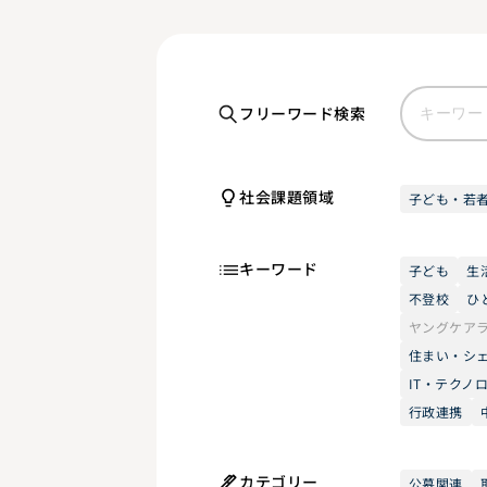
フリーワード検索
社会課題領域
子ども・若
キーワード
子ども
生
不登校
ひ
ヤングケア
住まい・シ
IT・テクノ
行政連携
カテゴリー
公募関連