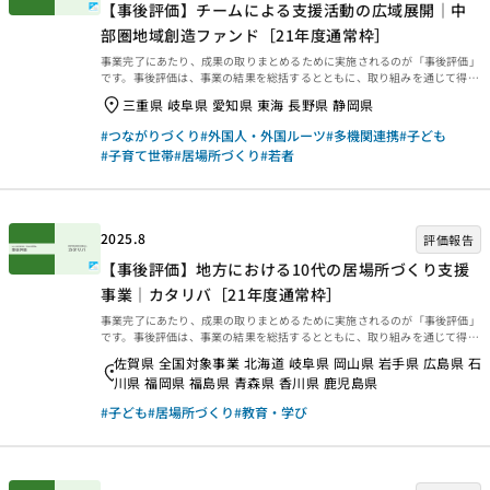
【事後評価】チームによる支援活動の広域展開｜中
部圏地域創造ファンド［21年度通常枠］
事業完了にあたり、成果の取りまとめるために実施されるのが「事後評価」
です。事後評価は、事業の結果を総括するとともに、取り組みを通じて得ら
れた学びを今後に生かせるよう、提言や知見・教訓を整理するために行われ
三重県 岐阜県 愛知県 東海 長野県 静岡県
ます。今回は、2025年3月末に事業完了した2021年度通常枠【チームによ
る支援活動の広域展開｜中部圏地域創造ファンド［21年度通常枠］】の事
#つながりづくり
#外国人・外国ルーツ
#多機関連携
#子ども
後評価報告書をご紹介します。ぜひご覧ください。 事業概要等 事業概要な
#子育て世帯
#居場所づくり
#若者
どは、以下のページからご覧ください。 事後評価報告 事後評価報告書は、
以下の外部リンクからご覧ください。 ・資金分配団体 ・実行団体 【事
業基礎情報】
2025.8
評価報告
【事後評価】地方における10代の居場所づくり支援
事業｜カタリバ［21年度通常枠］
事業完了にあたり、成果の取りまとめるために実施されるのが「事後評価」
です。事後評価は、事業の結果を総括するとともに、取り組みを通じて得ら
れた学びを今後に生かせるよう、提言や知見・教訓を整理するために行われ
佐賀県 全国対象事業 北海道 岐阜県 岡山県 岩手県 広島県 石
ます。今回は、2025年3月末に事業完了した2021年度通常枠【地方におけ
川県 福岡県 福島県 青森県 香川県 鹿児島県
る10代の居場所づくり支援事業｜カタリバ［21年度通常枠］】の事後評価
報告書をご紹介します。ぜひご覧ください。 事業概要等 事業概要などは、
#子ども
#居場所づくり
#教育・学び
以下のページからご覧ください。 事後評価報告 事後評価報告書は、以下の
外部リンクからご覧ください。 ・資金分配団体 ・実行団体 【事業基礎
情報】