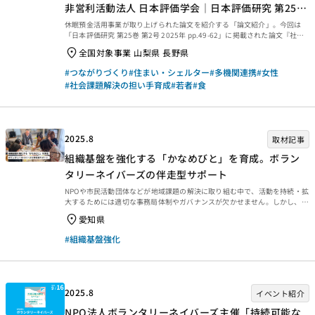
非営利活動法人 日本評価学会｜日本評価研究 第25巻
第2号 2025年 pp.49-62｜論文紹介
休眠預金活用事業が取り上げられた論文を紹介する「論文紹介」。今回は
「日本評価研究 第25巻 第2号 2025年 pp.49-62」に掲載された論文『社会
的インパクト評価の新たな取組からの学びー休眠預金等活用事業（助成事
全国対象事業 山梨県 長野県
業）の実践からー』を紹介します。 社会的インパクト評価の新たな取組から
の学び―休眠預金等活用事業（助成事業）の実践から― 【著者】根尾 智子
#つながりづくり
#住まい・シェルター
#多機関連携
#女性
／髙木 陽子／後藤 三紀子／安藤 順一（一般財団法人日本民間公益活動連携
#社会課題解決の担い手育成
#若者
#食
機構） 【要約】（論文より引用） 日本では社会的インパクト評価があま
り普及していない状況において、2019年度に運用を開始した休眠預金等活
用制度は、全ての実行団体、資金分...
2025.8
取材記事
組織基盤を強化する「かなめびと」を育成。ボラン
タリーネイバーズの伴走型サポート
NPOや市民活動団体などが地域課題の解決に取り組む中で、活動を持続・拡
大するためには適切な事務局体制やガバナンスが欠かせません。しかし、
2019年度から休眠預金等を活用した助成事業が展開される中、助成先団体
愛知県
の多くで組織運営上の課題を抱えていることが明らかになっています。「活
動支援団体」は、こうした団体が抱える事業や組織の課題を解決するため
#組織基盤強化
に、専門的なアドバイスや伴走支援を行う存在です。（「活動支援団体と
は」） 2023年度に活動支援団体として選定されたNPO法人ボランタリーネ
イバーズは、2024年度に３つの支援対象団体に対して「かなめびと（組織
コアスタッフ）育成による組織基盤強化」と銘打ったサ...
2025.8
イベント紹介
NPO法人ボランタリーネイバーズ主催「持続可能な