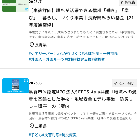
2025.7
評価報告
【事後評価】誰もが活躍できる信州「働き」「学
び」「暮らし」づくり事業｜長野県みらい基金［21
年度通常枠］
事業完了にあたり、成果の取りまとめるために実施されるのが「事後評価」
です。事後評価は、事業の結果を総括するとともに、取り組みを通じて得ら
れた学びを今後に生かせるよう、提言や知見・教訓を整理するために行われ
長野県
ます。今回は、2025年3月末に事業完了した2021年度通常枠【誰もが活躍
できる信州「働き」「学び」「暮らし」づくり事業｜長野県みらい基金
#ケアリーバー
#つながりづくり
#地域住民・一般市民
［21年度通常枠］】の事後評価報告書をご紹介します。ぜひご覧ください。
#外国人・外国ルーツ
#女性
#就労支援
#高齢者
事業概要等 事業概要などは、以下のページからご覧ください。 事後評価報
告 事後評価報告書は、以下の外部リンクからご覧ください。 ・資金分配団
体 ・実行団体 【事業基礎情報】
2025.6
イベント紹介
鳥羽市×認定NPO法人SEEDS Asia共催「地域への愛
着を基盤とした学校・地域安全モデル事業 防災リ
レー講座」のご案内
休眠預金活用事業に係るイベント・セミナー等をご案内するページです。今
回は、鳥羽市×認定NPO法人SEEDS Asia共催「地域への愛着を基盤とした
学校・地域安全モデル事業 防災リレー講座」を紹介します。 地域への愛着
三重県
を基盤とした学校・地域安全モデル事業 防災リレー講座 近年、自然災害
に加え、子どもたちを取り巻く事件や事故も多発しています。こうした多様
#子ども
#災害対応
#防災減災
なリスクの中で、子どもの安心・安全を守り、そして「ここで暮らし続けた