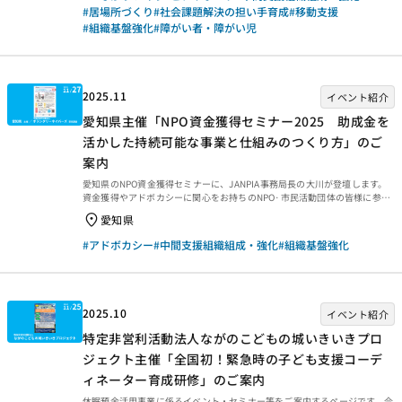
価報告書をご紹介します。ぜひご覧ください。 事業概要等 事業概要など
#居場所づくり
#社会課題解決の担い手育成
#移動支援
は、以下のページからご覧ください。 事後評価報告 事後評価報告書は、以
#組織基盤強化
#障がい者・障がい児
下の外部リンクからご覧ください。 ・資金分配団体 ・実行団体 【事業
基礎情報】
2025.11
イベント紹介
愛知県主催「NPO資金獲得セミナー2025 助成金を
活かした持続可能な事業と仕組みのつくり方」のご
案内
愛知県のNPO資金獲得セミナーに、JANPIA事務局長の大川が登壇します。
資金獲得やアドボカシーに関心をお持ちのNPO·市民活動団体の皆様に参考
にしていただきたく紹介します。 NPO資金獲得セミナー2025助成金を活か
愛知県
した持続可能な事業と仕組みのつくり方 休眠預金等活用制度をきっかけ
に、地域の課題解決や制度づくりにつながる助成金を活用した実践が各地で
#アドボカシー
#中間支援組織組成・強化
#組織基盤強化
広がっています。本セミナーでは、助成金を活かした持続可能な事業を発展
させた全国の最新事例や助成金終了後の「出口戦略」を紹介するとともに、
助成金を起点にクラウドファンディングなど新たな資金獲得の取り組みが広
がり、※アドボカシー活動を経て制度化へとつな...
2025.10
イベント紹介
特定非営利活動法人ながのこどもの城いきいきプロ
ジェクト主催「全国初！緊急時の子ども支援コーデ
ィネーター育成研修」のご案内
休眠預金活用事業に係るイベント・セミナー等をご案内するページです。今