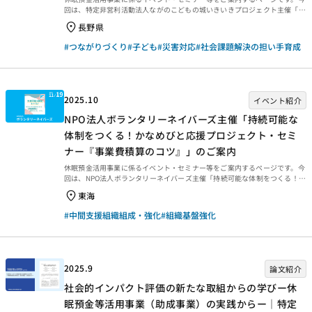
回は、特定非営利活動法人ながのこどもの城いきいきプロジェクト主催「全
国初！緊急時の子ども支援コーディネーター育成研修」を紹介します。
長野県
2023年度災害支援事業「緊急時の子ども支援に取り組む地域への災害ケー
スマネジメントのノウハウ移転事業」全国初！緊急時の子ども支援コーディ
#つながりづくり
#子ども
#災害対応
#社会課題解決の担い手育成
ネーター育成研修 長野市緊急時における子ども支援ネットワークの取り組
みを広く発信することで、緊急時の子ども支援の必要性と体制づくりを長野
県内外につなげる活動を行っています。今回、全国災害ボランティア支援団
体ネットワーク（JVOAD）のご協力の下、緊急時の子ども...
2025.10
イベント紹介
NPO法人ボランタリーネイバーズ主催「持続可能な
体制をつくる！かなめびと応援プロジェクト・セミ
ナー『事業費積算のコツ』」のご案内
休眠預金活用事業に係るイベント・セミナー等をご案内するページです。今
回は、NPO法人ボランタリーネイバーズ主催「持続可能な体制をつくる！か
なめびと応援プロジェクト・セミナー『事業費積算のコツ』」を紹介しま
東海
す。 持続可能な体制をつくる！かなめびと応援プロジェクト・セミナー「事
業費積算のコツ」 私たちNPOは、ずっと行政からの委託を安い価格で請け
#中間支援組織組成・強化
#組織基盤強化
負ってきました。しかし今、人口減少や物価の高騰などを背景に行政財源そ
のものが縮小し、状況は一層厳しさを増しています。行政の委託費削減が進
むなかで、団体の持続可能性が揺らぎ、地域の大切なサービスがなくなって
しまう危機に直面しています。 また、助成金の申請にお...
2025.9
論文紹介
社会的インパクト評価の新たな取組からの学びー休
眠預金等活用事業（助成事業）の実践からー｜特定