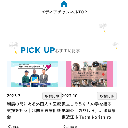
メディアチャンネルTOP
PICK UP
おすすめ記事
2023.2
2022.10
取材記事
取材記事
制度の間にある外国人の医療
孤立しそうな人の手を握る、
支援を担う｜北関東医療相談
地域の「のりしろ」。滋賀県
会
東近江市 Team Norishiroの
「仕事」と「居場所」づくり
関東
滋賀県