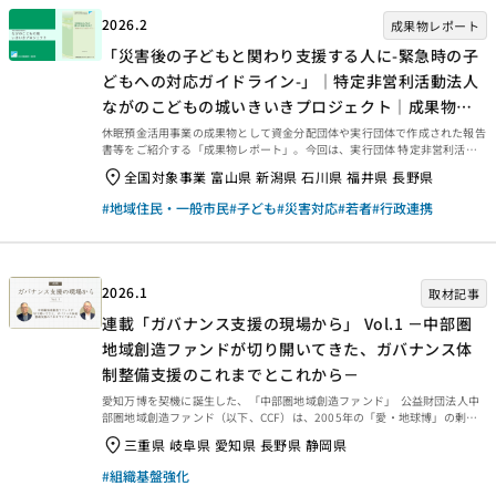
2026.2
成果物レポート
「災害後の子どもと関わり支援する人に-緊急時の子
どもへの対応ガイドライン-」｜特定非営利活動法人
ながのこどもの城いきいきプロジェクト｜成果物レ
ポート
休眠預金活用事業の成果物として資金分配団体や実行団体で作成された報告
書等をご紹介する「成果物レポート」。今回は、実行団体 特定非営利活動
法人 ながのこどもの城いきいきプロジェクトが発行したレポート『災害後
全国対象事業 富山県 新潟県 石川県 福井県 長野県
の子どもと関わり支援する人に-緊急時の子どもへの対応ガイドライン-』を
ご紹介します。 災害後の子どもと関わり支援する人に-緊急時の子どもへの
#地域住民・一般市民
#子ども
#災害対応
#若者
#行政連携
対応ガイドライン- 2019年東日本台風により、長野市は甚大な被害を受けま
した。さらに、2020年２月頃から新型コロナウイルス感染症が日本でも蔓
延し続け、子どもや保護者は大きな困難に直面しました。NＰＯ法人ながの
こどもの城いきいきプロジェクトは、発災直後に...
2026.1
取材記事
連載「ガバナンス支援の現場から」 Vol.1 －中部圏
地域創造ファンドが切り開いてきた、ガバナンス体
制整備支援のこれまでとこれから－
愛知万博を契機に誕生した、「中部圏地域創造ファンド」 公益財団法人中
部圏地域創造ファンド（以下、CCF）は、2005年の「愛・地球博」の剰余
金をもとに設立された「あいちモリコロ基金」の取り組みを引き継ぐ形で、
三重県 岐阜県 愛知県 長野県 静岡県
2018年にスタートしました。同基金は約10年間にわたり、地域の民間公益
活動を支えてきましたが、その成果を一過性のものにせず、より持続的な仕
#組織基盤強化
組みとして発展させたいという思いから、CCFが立ち上がりました。 現在