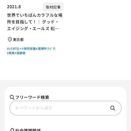
2021.8
取材記事
世界でいちばんカラフルな場
所を目指して！｜ グッド・
エイジング・エールズ 松中
権さん × エッセイスト 小島
東京都
慶子さん【聞き手】
#LGBTQ＋
#就労支援
#居場所づくり
#若者
#高齢者
フリーワード検索
社会課題領域