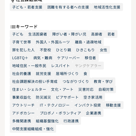
子ども・若者支援
困難を有する者への支援
地域活性化支援
キーワード
子ども
生活困窮者
障がい者・障がい児
高齢者
若者
子育て世帯
外国人・外国ルーツ
離島・過疎地域
罪を犯した人
不登校
ひとり親
ひきこもり
女性
LGBTQ＋
病気・難病
ケアリーバー
移住者
地域住民・一般市民
レスパイト
ヤングケアラー
社会的養護
就労支援
居場所づくり
食
社会課題解決の担い手育成
つながりづくり
教育・学び
住まい・シェルター
文化・アート
災害対応
自殺対策
事業収益化
防災減災
ピアサポート
空き家活用
アウトリーチ
IT・テクノロジー
インパクト投資
移動支援
アドボカシー
プロボノ・ボランティア
企業連携
多機関連携
組織基盤強化
行政連携
中間支援組織組成・強化