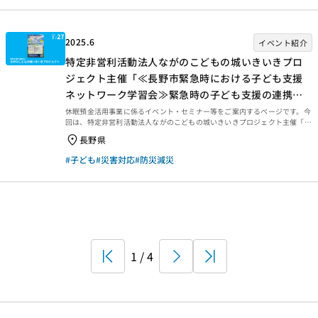
い」という想いをどう育むか――それは、地域の未来をどう築いていくかと
いう問いでもあります。このたび、認定NPO法人SEEDS Asiaは鳥羽市との
共催により、全12回の防災講座を開...
2025.6
イベント紹介
特定非営利活動法人ながのこどもの城いきいきプロ
ジェクト主催「≪長野市緊急時における子ども支援
ネットワーク学習会≫緊急時の子ども支援の連携に
ついて考える」のご案内
休眠預金活用事業に係るイベント・セミナー等をご案内するページです。今
回は、特定非営利活動法人ながのこどもの城いきいきプロジェクト主催「≪
長野市緊急時における子ども支援ネットワーク学習会≫緊急時の子ども支援
長野県
の連携について考える」を紹介します。 ≪長野市緊急時における子ども支援
ネットワーク学習会≫緊急時の子ども支援の連携について考える 長野市で
#子ども
#災害対応
#防災減災
は、子ども支援に携わる関係者・災害支援NPO等と行政・社協がともに立ち
上げた「長野市緊急時における子ども支援ネットワーク」が中心となり、緊
急時の子ども支援に向けた体制づくりを行っています。その活動の一環とし
て、支援者の学び合いの機会として、令和２年度から毎年...
First
1 / 4
Next
Last