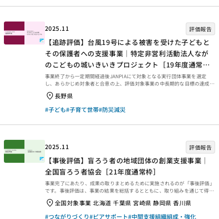
は、愛知、岐阜、三重、静岡、長野の5県を対象に、変容する地域や社会課
題の解決に向き合う団体への資金的支援や人材育成支援などを行っていま
す。専門家や税理士など多様な人材が関...
2025.11
評価報告
【追跡評価】台風19号による被害を受けた子どもと
その保護者への支援事業｜特定非営利活動法人なが
のこどもの城いきいきプロジェクト［19年度通常
枠］
事業終了から一定期間経過後JANPIAにて対象となる実行団体事業を選定
し、あらかじめ対象者と合意の上、評価対象事業の中長期的な目標の達成や
波及効果などの確認、事業の価値の再発見のため外部評価者とJANPIAおよ
長野県
び資金分配団体による「協働型評価」である追跡評価を実施しています。今
回は、2019年度通常枠【台風19号による被害を受けた子どもとその保護者
#子ども
#子育て世帯
#防災減災
への支援事業｜特定非営利活動法人ながのこどもの城いきいきプロジェク
ト】の追跡評価報告書をご紹介します。ぜひご覧ください。 追跡評価とは
事業終了から一定期間経過後、JANPIAにて対象となる実行団体事業を選定
し、あらかじめ対象者と合意の上で行われます...
2025.11
評価報告
【事後評価】盲ろう者の地域団体の創業支援事業｜
全国盲ろう者協会［21年度通常枠］
事業完了にあたり、成果の取りまとめるために実施されるのが「事後評価」
です。事後評価は、事業の結果を総括するとともに、取り組みを通じて得ら
れた学びを今後に生かせるよう、提言や知見・教訓を整理するために行われ
全国対象事業 北海道 千葉県 宮崎県 静岡県 香川県
ます。今回は、2025年3月末に事業完了した2021年度通常枠【盲ろう者の
地域団体の創業支援事業｜全国盲ろう者協会［21年度通常枠］】の事後評
#つながりづくり
#ピアサポート
#中間支援組織組成・強化