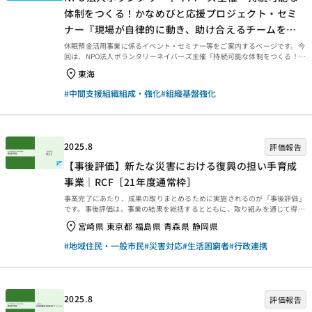
体制をつくる！かなめびと応援プロジェクト・セミ
ナー『現場が自律的に動き、助け合えるチームを作
るマネジメントと実践』」のご案内
休眠預金活用事業に係るイベント・セミナー等をご案内するページです。今
回は、NPO法人ボランタリーネイバーズ主催「持続可能な体制をつくる！か
なめびと応援プロジェクト・セミナー『現場が自律的に動き、助け合えるチ
東海
ームを作るマネジメントと実践』」を紹介します。 持続可能な体制をつく
る！かなめびと応援プロジェクト・セミナー 「現場が自律的に動き、助け合
#中間支援組織組成・強化
#組織基盤強化
えるチームを作るマネジメントと実践」 NPOの活動は、いつも「手が足り
ない」状態の中で回しています。さらに、環境の変化は早く、複雑な問題が
日々発生する中、限られた人と時間で社会的課題を解決するには、どうした
らよいのでしょうか。その鍵は、現場が自律的に動くこ...
2025.8
評価報告
【事後評価】新たな災害における復興の担い手育成
事業｜RCF［21年度通常枠］
事業完了にあたり、成果の取りまとめるために実施されるのが「事後評価」
です。事後評価は、事業の結果を総括するとともに、取り組みを通じて得ら
れた学びを今後に生かせるよう、提言や知見・教訓を整理するために行われ
宮崎県 東京都 福島県 青森県 静岡県
ます。今回は、2025年3月末に事業完了した2021年度通常枠【新たな災害
における復興の担い手育成事業｜RCF［21年度通常枠］】の事後評価報告書
#地域住民・一般市民
#災害対応
#生活困窮者
#行政連携
をご紹介します。ぜひご覧ください。 事業概要等 事業概要などは、以下の
ページからご覧ください。 事後評価報告 事後評価報告書は、以下の外部リ
ンクからご覧ください。 ・資金分配団体 ・実行団体 【事業基礎情報】
2025.8
評価報告