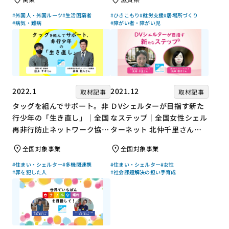
#外国人・外国ルーツ
#生活困窮者
#ひきこもり
#就労支援
#居場所づくり
#病気・難病
#障がい者・障がい児
2022.1
2021.12
取材記事
取材記事
タッグを組んでサポート。非
ＤVシェルターが目指す新た
行少年の「生き直し」｜全国
なステップ｜全国女性シェル
再非行防止ネットワーク協議
ターネット 北仲千里さん×
会 高坂朝人さん×評論家 荻
ジャーナリスト 浜田敬子さ
全国対象事業
全国対象事業
上チキさん【聞き手】
ん【聞き手】
#住まい・シェルター
#多機関連携
#住まい・シェルター
#女性
#罪を犯した人
#社会課題解決の担い手育成