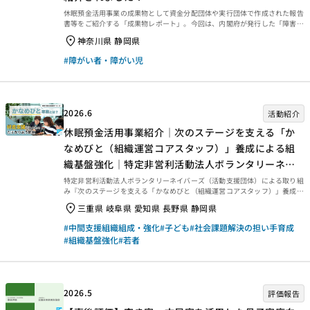
休眠預金活用事業の成果物として資金分配団体や実行団体で作成された報告
書等をご紹介する「成果物レポート」。今回は、内閣府が発行した「障害者
白書」（令和８年版）の中で、実行団体の事業の概要が掲載されましたの
神奈川県 静岡県
で、その掲載箇所について紹介します。 障害者白書とは？ 障害者白書は、
障害者基本法（昭和45年法律第84号）第13条に基づき、平成6年から政府
#障がい者・障がい児
が毎年国会に提出する「障害者のために講じた施策の概況に関する報告書」
です。 【ご参考】休眠預金活用事業の掲載箇所
2026.6
活動紹介
休眠預金活用事業紹介｜次のステージを支える「か
なめびと（組織運営コアスタッフ）」養成による組
織基盤強化｜特定非営利活動法人ボランタリーネイ
バーズ
特定非営利活動法人ボランタリーネイバーズ（活動支援団体）による取り組
み『次のステージを支える「かなめびと（組織運営コアスタッフ）」養成に
よる組織基盤強化』の動画をご紹介します。
三重県 岐阜県 愛知県 長野県 静岡県
#中間支援組織組成・強化
#子ども
#社会課題解決の担い手育成
#組織基盤強化
#若者
2026.5
評価報告