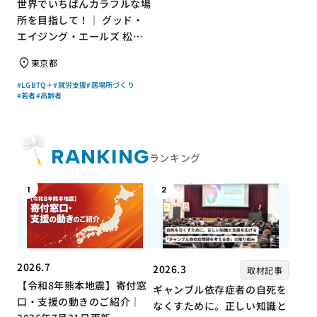
世界でいちばんカラフルな場
所を目指して！｜ グッド・
エイジング・エールズ 松中
権さん × エッセイスト 小島
東京都
慶子さん【聞き手】
#LGBTQ＋
#就労支援
#居場所づくり
#若者
#高齢者
RANKING
ランキング
1
2
2026.7
2026.3
取材記事
【令和8年熊本地震】寄付窓
ギャンブル依存症者の自死を
口・支援の動きのご紹介｜
なくすために。正しい知識と