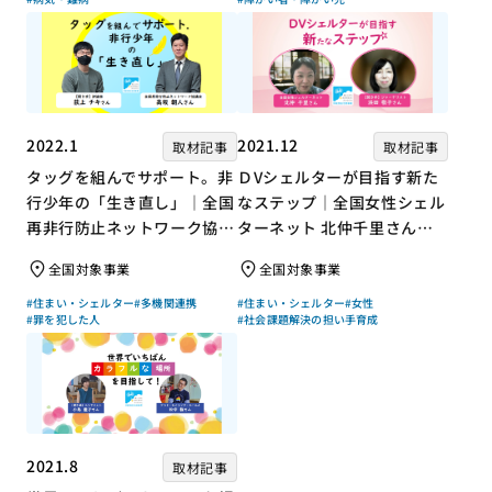
2022.1
2021.12
取材記事
取材記事
タッグを組んでサポート。非
ＤVシェルターが目指す新た
行少年の「生き直し」｜全国
なステップ｜全国女性シェル
再非行防止ネットワーク協議
ターネット 北仲千里さん×
会 高坂朝人さん×評論家 荻
ジャーナリスト 浜田敬子さ
全国対象事業
全国対象事業
上チキさん【聞き手】
ん【聞き手】
#住まい・シェルター
#多機関連携
#住まい・シェルター
#女性
#罪を犯した人
#社会課題解決の担い手育成
2021.8
取材記事