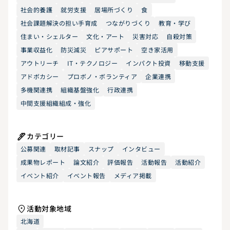
社会的養護
就労支援
居場所づくり
食
社会課題解決の担い手育成
つながりづくり
教育・学び
住まい・シェルター
文化・アート
災害対応
自殺対策
事業収益化
防災減災
ピアサポート
空き家活用
アウトリーチ
IT・テクノロジー
インパクト投資
移動支援
アドボカシー
プロボノ・ボランティア
企業連携
多機関連携
組織基盤強化
行政連携
中間支援組織組成・強化
カテゴリー
公募関連
取材記事
スナップ
インタビュー
成果物レポート
論文紹介
評価報告
活動報告
活動紹介
イベント紹介
イベント報告
メディア掲載
活動対象地域
北海道