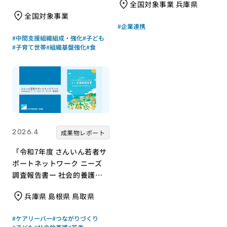
全国対象事業 兵庫県
ワークのつくり方
全国対象事業
#企業連携
#中間支援組織組成・強化
#子ども
#子育て世帯
#組織基盤強化
#食
2026.4
成果物レポート
「令和7年度 さんいん若者サ
ポートネットワーク ニーズ
調査報告書ー 社会的養護の
若者と支援現場の声からー」
兵庫県 島根県 鳥取県
｜さんいん若者サポートネッ
トワーク（労働者協同組合
#ケアリーバー
#つながりづくり
ワーカーズコープ・センター