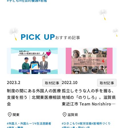
#子ども
#社会的養護
#若者
事業団）｜成果物レポート
PICK UP
おすすめ記事
2023.2
2022.10
取材記事
取材記事
制度の間にある外国人の医療
孤立しそうな人の手を握る、
支援を担う｜北関東医療相談
地域の「のりしろ」。滋賀県
会
東近江市 Team Norishiroの
「仕事」と「居場所」づくり
関東
滋賀県
#外国人・外国ルーツ
#生活困窮者
#ひきこもり
#就労支援
#居場所づくり
#病気・難病
#障がい者・障がい児