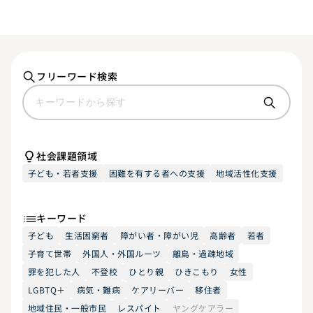
フリーワード検索
社会課題領域
子ども・若者支援
困難を有する者への支援
地域活性化支援
キーワード
子ども
生活困窮者
障がい者・障がい児
高齢者
若者
子育て世帯
外国人・外国ルーツ
離島・過疎地域
罪を犯した人
不登校
ひとり親
ひきこもり
女性
LGBTQ＋
病気・難病
ケアリーバー
移住者
地域住民・一般市民
レスパイト
ヤングケアラー