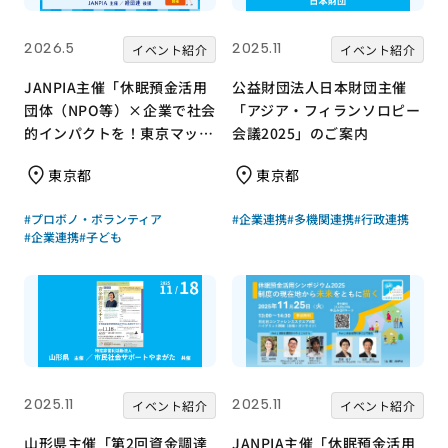
2026.5
2025.11
イベント紹介
イベント紹介
JANPIA主催「休眠預金活用
公益財団法人日本財団主催
団体（NPO等）×企業で社会
「アジア・フィランソロピー
的インパクトを！東京マッチ
会議2025」のご案内
ング会『成果報告会』」のご
東京都
東京都
紹介
#プロボノ・ボランティア
#企業連携
#多機関連携
#行政連携
#企業連携
#子ども
2025.11
2025.11
イベント紹介
イベント紹介
山形県主催「第2回資金調達
JANPIA主催「休眠預金活用