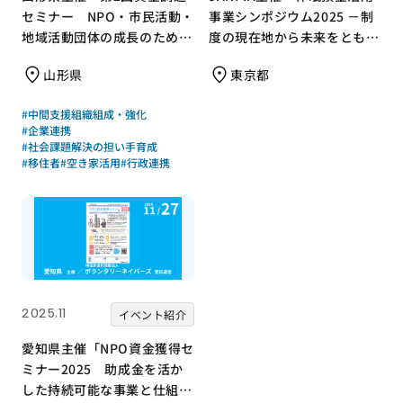
セミナー NPO・市民活動・
事業シンポジウム2025 －制
地域活動団体の成長のための
度の現在地から未来をともに
資金調達を考える」のご案内
描く－」を開催！
山形県
東京都
#中間支援組織組成・強化
#企業連携
#社会課題解決の担い手育成
#移住者
#空き家活用
#行政連携
2025.11
イベント紹介
愛知県主催「NPO資金獲得セ
ミナー2025 助成金を活か
した持続可能な事業と仕組み