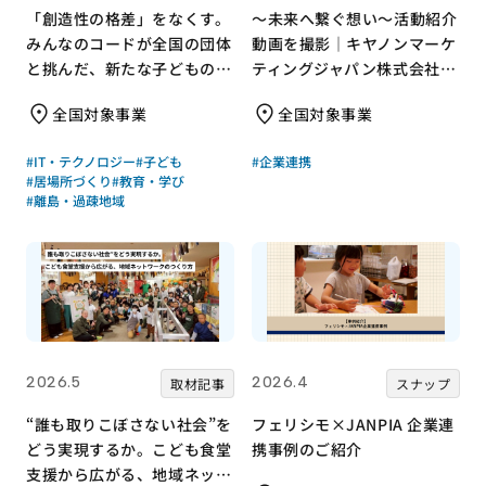
「創造性の格差」をなくす。
～未来へ繋ぐ想い～活動紹介
みんなのコードが全国の団体
動画を撮影｜キヤノンマーケ
と挑んだ、新たな子どもの居
ティングジャパン株式会社×
場所づくり
みんなの×JANPIA
全国対象事業
全国対象事業
#IT・テクノロジー
#子ども
#企業連携
#居場所づくり
#教育・学び
#離島・過疎地域
2026.5
2026.4
取材記事
スナップ
“誰も取りこぼさない社会”を
フェリシモ×JANPIA 企業連
どう実現するか。こども食堂
携事例のご紹介
支援から広がる、地域ネット