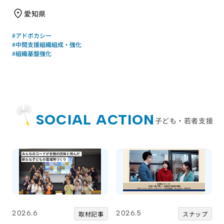
のつくり方」のご案内
愛知県
#アドボカシー
#中間支援組織組成・強化
#組織基盤強化
SOCIAL ACTION
子ども・若者支援
2026.6
2026.5
取材記事
スナップ