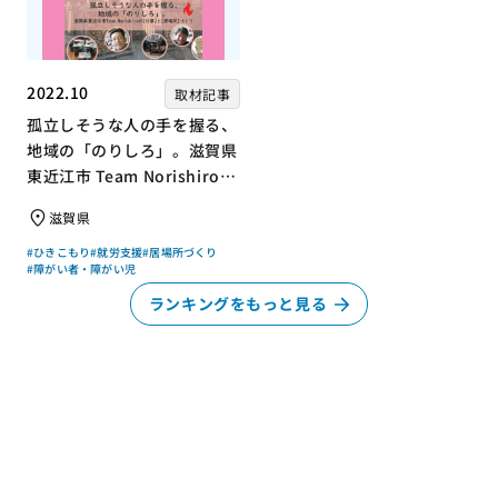
2022.10
取材記事
孤立しそうな人の手を握る、
地域の「のりしろ」。滋賀県
東近江市 Team Norishiroの
「仕事」と「居場所」づくり
滋賀県
#ひきこもり
#就労支援
#居場所づくり
#障がい者・障がい児
ランキングをもっと見る