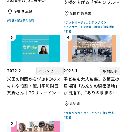
2026年7月31日更新
支援を広げる「ギャンブル依
存症問題を考える会」の取り
九州 熊本県
全国対象事業
組み
#災害対応
#防災減災
#アウトリーチ
#つながりづくり
#ピアサポート
#病気・難病
#自殺対策
#若者
3
4
2022.2
2025.1
インタビュー
取材記事
米国の財団から学ぶPOのス
子どもも大人も集まる第三の
キルや役割・笹川平和財団
居場所「みんなの秘密基地」
茶野さん｜POリレーインタ
が目指す、“ありのままの自
ビュー no.001
分”を大切にするコミュニテ
北海道
ィづくり
#つながりづくり
#子ども
#子育て世帯
#若者
5