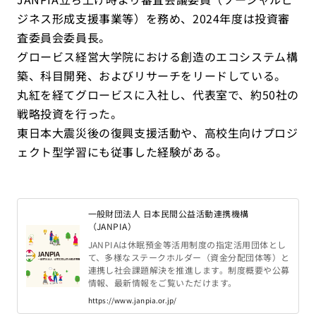
ジネス形成支援事業等）を務め、2024年度は投資審
査委員会委員長。
グロービス経営大学院における創造のエコシステム構
築、科目開発、およびリサーチをリードしている。
丸紅を経てグロービスに入社し、代表室で、約50社の
戦略投資を行った。
東日本大震災後の復興支援活動や、高校生向けプロジ
ェクト型学習にも従事した経験がある。
一般財団法人 日本民間公益活動連携機構
（JANPIA）
JANPIAは休眠預金等活用制度の指定活用団体とし
て、多様なステークホルダー（資金分配団体等）と
連携し社会課題解決を推進します。制度概要や公募
情報、最新情報をご覧いただけます。
https://www.janpia.or.jp/