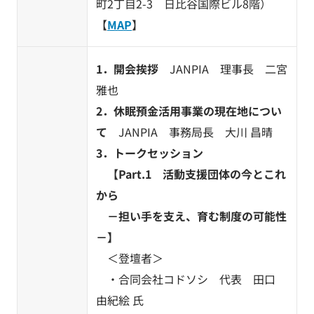
町2丁目2-3 日比谷国際ビル8階）
【
MAP
】
1．開会挨拶
JANPIA 理事長 二宮
雅也
2．休眠預金活用事業の現在地につい
て
JANPIA 事務局長 大川 昌晴
3．トークセッション
【Part.1 活動支援団体の今とこれ
から
－担い手を支え、育む制度の可能性
－】
＜登壇者＞
・合同会社コドソシ 代表 田口
由紀絵 氏