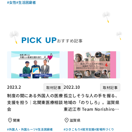
#女性
#生活困窮者
PICK UP
おすすめ記事
2023.2
2022.10
取材記事
取材記事
制度の間にある外国人の医療
孤立しそうな人の手を握る、
支援を担う｜北関東医療相談
地域の「のりしろ」。滋賀県
会
東近江市 Team Norishiroの
「仕事」と「居場所」づくり
関東
滋賀県
#外国人・外国ルーツ
#生活困窮者
#ひきこもり
#就労支援
#居場所づくり