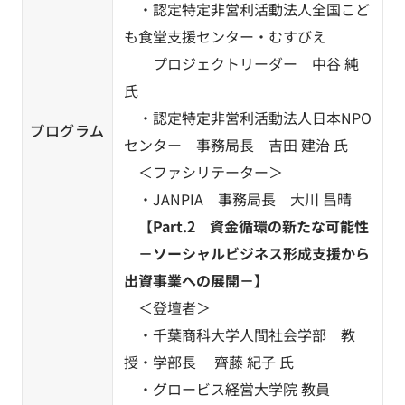
・認定特定非営利活動法人全国こど
も食堂支援センター・むすびえ
プロジェクトリーダー 中谷 純
氏
・認定特定非営利活動法人日本NPO
プログラム
センター 事務局長 吉田 建治 氏
＜ファシリテーター＞
・JANPIA 事務局長 大川 昌晴
【Part.2 資金循環の新たな可能性
－ソーシャルビジネス形成支援から
出資事業への展開－】
＜登壇者＞
・千葉商科大学人間社会学部 教
授・学部長 齊藤 紀子 氏
・グロービス経営大学院 教員