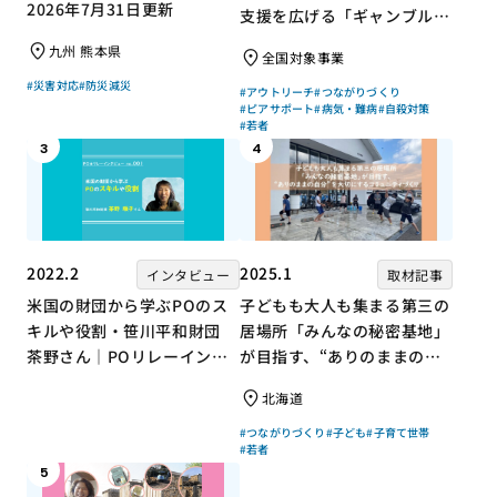
2026年7月31日更新
支援を広げる「ギャンブル依
存症問題を考える会」の取り
九州 熊本県
全国対象事業
組み
#災害対応
#防災減災
#アウトリーチ
#つながりづくり
#ピアサポート
#病気・難病
#自殺対策
#若者
3
4
2022.2
2025.1
インタビュー
取材記事
米国の財団から学ぶPOのス
子どもも大人も集まる第三の
キルや役割・笹川平和財団
居場所「みんなの秘密基地」
茶野さん｜POリレーインタ
が目指す、“ありのままの自
ビュー no.001
分”を大切にするコミュニテ
北海道
ィづくり
#つながりづくり
#子ども
#子育て世帯
#若者
5