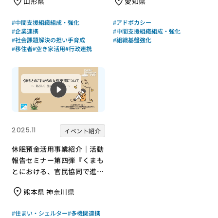
山形県
愛知県
#中間支援組織組成・強化
#アドボカシー
#企業連携
#中間支援組織組成・強化
#社会課題解決の担い手育成
#組織基盤強化
#移住者
#空き家活用
#行政連携
2025.11
イベント紹介
休眠預金活用事業紹介｜活動
報告セミナー第四弾『くまも
とにおける、官民協同で進め
る女性支援の未来について考
熊本県 神奈川県
える ～ 困難を抱える女性た
ちが私らしく生きていくため
#住まい・シェルター
#多機関連携
に ～』｜成果報告会