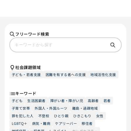
フリーワード検索
社会課題領域
子ども・若者支援
困難を有する者への支援
地域活性化支援
キーワード
子ども
生活困窮者
障がい者・障がい児
高齢者
若者
子育て世帯
外国人・外国ルーツ
離島・過疎地域
罪を犯した人
不登校
ひとり親
ひきこもり
女性
LGBTQ＋
病気・難病
ケアリーバー
移住者
地域住民・一般市民
レスパイト
ヤングケアラー