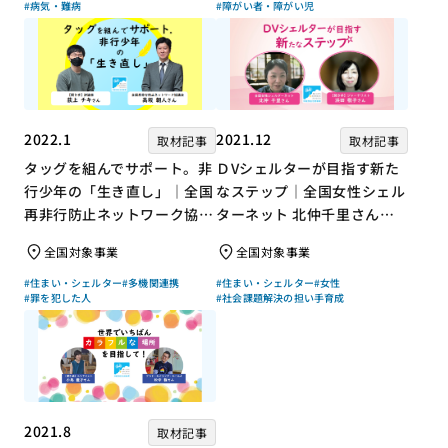
#病気・難病
#障がい者・障がい児
2022.1
2021.12
取材記事
取材記事
タッグを組んでサポート。非
ＤVシェルターが目指す新た
行少年の「生き直し」｜全国
なステップ｜全国女性シェル
再非行防止ネットワーク協議
ターネット 北仲千里さん×
会 高坂朝人さん×評論家 荻
ジャーナリスト 浜田敬子さ
全国対象事業
全国対象事業
上チキさん【聞き手】
ん【聞き手】
#住まい・シェルター
#多機関連携
#住まい・シェルター
#女性
#罪を犯した人
#社会課題解決の担い手育成
2021.8
取材記事