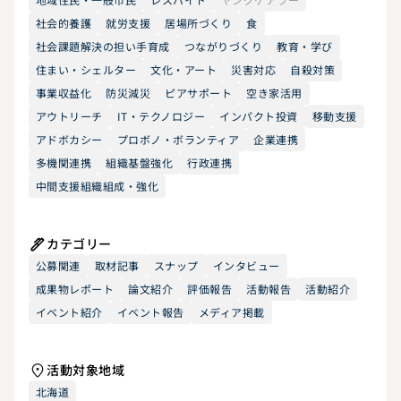
社会的養護
就労支援
居場所づくり
食
社会課題解決の担い手育成
つながりづくり
教育・学び
住まい・シェルター
文化・アート
災害対応
自殺対策
事業収益化
防災減災
ピアサポート
空き家活用
アウトリーチ
IT・テクノロジー
インパクト投資
移動支援
アドボカシー
プロボノ・ボランティア
企業連携
多機関連携
組織基盤強化
行政連携
中間支援組織組成・強化
カテゴリー
公募関連
取材記事
スナップ
インタビュー
成果物レポート
論文紹介
評価報告
活動報告
活動紹介
イベント紹介
イベント報告
メディア掲載
活動対象地域
北海道