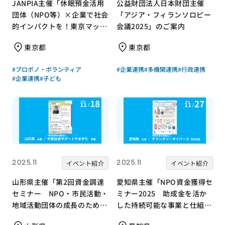
JANPIA主催「休眠預金活用
公益財団法人日本財団主催
団体（NPO等）×企業で社会
「アジア・フィランソロピー
的インパクトを！東京マッチ
会議2025」のご案内
ング会『成果報告会』」のご
東京都
東京都
紹介
#プロボノ・ボランティア
#企業連携
#多機関連携
#行政連携
#企業連携
#子ども
2025.11
2025.11
イベント紹介
イベント紹介
山形県主催「第2回資金調達
愛知県主催「NPO資金獲得セ
セミナー NPO・市民活動・
ミナー2025 助成金を活か
地域活動団体の成長のための
した持続可能な事業と仕組み
資金調達を考える」のご案内
のつくり方」のご案内