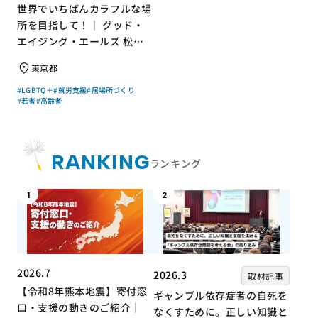
世界でいちばんカラフルな場
所を目指して！｜ グッド・
エイジング・エールズ 松中
権さん × エッセイスト 小島
東京都
慶子さん【聞き手】
#LGBTQ＋
#就労支援
#居場所づくり
#若者
#高齢者
RANKING
ランキング
1
2
2026.7
2026.3
取材記事
【令和8年熊本地震】寄付窓
ギャンブル依存症者の自死を
口・支援の動きのご紹介｜
なくすために。正しい知識と