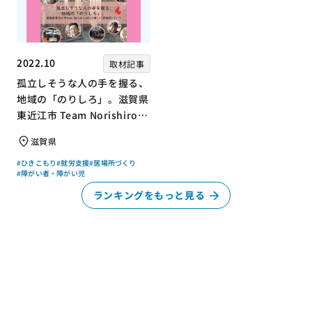
2022.10
取材記事
孤立しそうな人の手を握る、
地域の「のりしろ」。滋賀県
東近江市 Team Norishiroの
「仕事」と「居場所」づくり
滋賀県
#ひきこもり
#就労支援
#居場所づくり
#障がい者・障がい児
ランキングをもっと見る