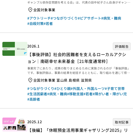
ギャンブル依存症問題を考える会」は、代表の田中紀子さん自身がギャンブ
ル依存症の当事者であり、家族としても依存症と向き合ってきた経験をもと
全国対象事業
に設立した団体です。啓発活動や政策提言を通して、ギャンブル依存症が
「回復可能な精神疾患」であることを伝え、当事者が適切な支援につながれ
#アウトリーチ
#つながりづくり
#ピアサポート
#病気・難病
る社会を目指しています。田中紀子さん（以下、田中）「団体発足のきっか
#自殺対策
#若者
けは、カジノ法案が話題になった2014年に、厚生労働省が国内のギャンブ
ル依存症の推計人数を536万人と発表したことでした。当時、私はギャンブ
ル依存症問題を抱えた家族の自助グループで活...
2026.1
評価報告
【事後評価】社会的困難者を支えるローカルアクシ
ョン｜南砺幸せ未来基金［21年度通常枠］
事業完了にあたり、成果の取りまとめるために実施されるのが「事後評価」
です。事後評価は、事業の結果を総括するとともに、取り組みを通じて得ら
れた学びを今後に生かせるよう、提言や知見・教訓を整理するために行われ
全国対象事業 富山県 島根県 滋賀県
ます。今回は、2025年3月末に事業完了した2021年度通常枠【社会的困難
者を支えるローカルアクション｜南砺幸せ未来基金［21年度通常枠］】の
#つながりづくり
#ひとり親
#外国人・外国ルーツ
#子育て世帯
事後評価報告書をご紹介します。ぜひご覧ください。 事業概要等 事業概要
#生活困窮者
#病気・難病
#移動支援
#若者
#障がい者・障がい児
などは、以下のページからご覧ください。 事後評価報告 事後評価報告書
#高齢者
は、以下の外部リンクからご覧ください。 ・資金分配団体 ・実行団体
【事業基礎情報】
2025.12
取材記事
【後編】「休眠預金活用事業ギャザリング2025」リ