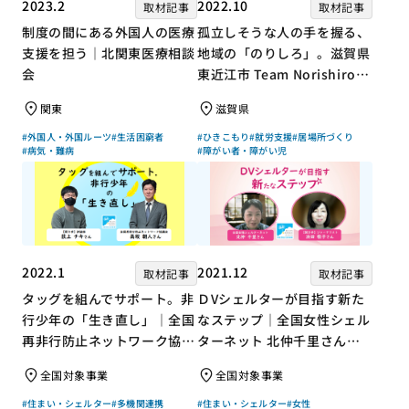
2023.2
2022.10
取材記事
取材記事
制度の間にある外国人の医療
孤立しそうな人の手を握る、
支援を担う｜北関東医療相談
地域の「のりしろ」。滋賀県
会
東近江市 Team Norishiroの
「仕事」と「居場所」づくり
関東
滋賀県
#外国人・外国ルーツ
#生活困窮者
#ひきこもり
#就労支援
#居場所づくり
#病気・難病
#障がい者・障がい児
2022.1
2021.12
取材記事
取材記事
タッグを組んでサポート。非
ＤVシェルターが目指す新た
行少年の「生き直し」｜全国
なステップ｜全国女性シェル
再非行防止ネットワーク協議
ターネット 北仲千里さん×
会 高坂朝人さん×評論家 荻
ジャーナリスト 浜田敬子さ
全国対象事業
全国対象事業
上チキさん【聞き手】
ん【聞き手】
#住まい・シェルター
#多機関連携
#住まい・シェルター
#女性