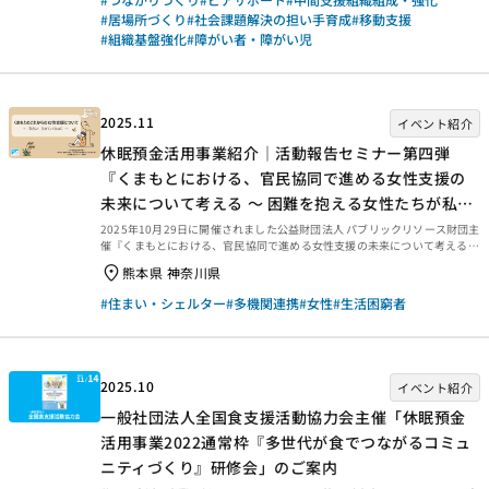
価報告書をご紹介します。ぜひご覧ください。 事業概要等 事業概要など
#居場所づくり
#社会課題解決の担い手育成
#移動支援
は、以下のページからご覧ください。 事後評価報告 事後評価報告書は、以
#組織基盤強化
#障がい者・障がい児
下の外部リンクからご覧ください。 ・資金分配団体 ・実行団体 【事業
基礎情報】
2025.11
イベント紹介
休眠預金活用事業紹介｜活動報告セミナー第四弾
『くまもとにおける、官民協同で進める女性支援の
未来について考える ～ 困難を抱える女性たちが私ら
しく生きていくために ～』｜成果報告会
2025年10月29日に開催されました公益財団法人 パブリックリソース財団主
催『くまもとにおける、官民協同で進める女性支援の未来について考える
～ 困難を抱える女性たちが私らしく生きていくために ～』の動画をご紹介
熊本県 神奈川県
します。NPO法人さくらんぼ 理事 内山 博子 氏による活動報告「困難な問題
を抱える女性の包括的自立支援事業」実施から見えた成果と課題、パネルデ
#住まい・シェルター
#多機関連携
#女性
#生活困窮者
ィスカッションとして『全国の女性の自立支援の傾向と、くまもとの女性の
自立支援の今後の展望について』の動画をご紹介します。
2025.10
イベント紹介
一般社団法人全国食支援活動協力会主催「休眠預金
活用事業2022通常枠『多世代が食でつながるコミュ
ニティづくり』研修会」のご案内