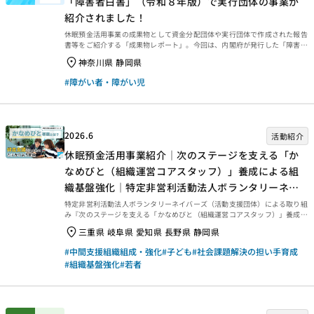
「障害者白書」（令和８年版）で実行団体の事業が
紹介されました！
休眠預金活用事業の成果物として資金分配団体や実行団体で作成された報告
書等をご紹介する「成果物レポート」。今回は、内閣府が発行した「障害者
白書」（令和８年版）の中で、実行団体の事業の概要が掲載されましたの
神奈川県 静岡県
で、その掲載箇所について紹介します。 障害者白書とは？ 障害者白書は、
障害者基本法（昭和45年法律第84号）第13条に基づき、平成6年から政府
#障がい者・障がい児
が毎年国会に提出する「障害者のために講じた施策の概況に関する報告書」
です。 【ご参考】休眠預金活用事業の掲載箇所
2026.6
活動紹介
休眠預金活用事業紹介｜次のステージを支える「か
なめびと（組織運営コアスタッフ）」養成による組
織基盤強化｜特定非営利活動法人ボランタリーネイ
バーズ
特定非営利活動法人ボランタリーネイバーズ（活動支援団体）による取り組
み『次のステージを支える「かなめびと（組織運営コアスタッフ）」養成に
よる組織基盤強化』の動画をご紹介します。
三重県 岐阜県 愛知県 長野県 静岡県
#中間支援組織組成・強化
#子ども
#社会課題解決の担い手育成
#組織基盤強化
#若者