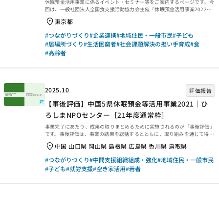
休眠預金活用事業に係るイベント・セミナー等をご案内するページです。今
回は、一般社団法人全国食支援活動協力会主催「休眠預金活用事業2022通
常枠『多世代が食でつながるコミュニティづくり』研修会」を紹介します。
東京都
休眠預金活用事業2022通常枠「多世代が食でつながるコミュニティづく
り」研修会 子どもから高齢者まで、誰もが安心して集える「食のある居場
#つながりづくり
#企業連携
#地域住民・一般市民
#子ども
所」。全国食支援活動協力会は、8団体と共に休眠預金活用事業を通じて
#居場所づくり
#生活困窮者
#社会課題解決の担い手育成
#食
「多世代が食でつながるコミュニティづくり」に取り組んできました。この
#高齢者
たび、実践を通して見えてきた課題や可能性、実行団体の声、地域に広がる
変化を共有する研修会を開催します。皆さまのご参加を心よ...
2025.10
評価報告
【事後評価】中国5県休眠預金等活用事業2021｜ひ
ろしまNPOセンター［21年度通常枠］
事業完了にあたり、成果の取りまとめるために実施されるのが「事後評価」
です。事後評価は、事業の結果を総括するとともに、取り組みを通じて得ら
れた学びを今後に生かせるよう、提言や知見・教訓を整理するために行われ
中国 山口県 岡山県 島根県 広島県 香川県 鳥取県
ます。今回は、2025年3月末に事業完了した2021年度通常枠【中国5県休眠
預金等活用事業2021｜ひろしまNPOセンター［21年度通常枠］】の事後評
#つながりづくり
#中間支援組織組成・強化
#地域住民・一般市民
価報告書をご紹介します。ぜひご覧ください。 事業概要等 事業概要など
#子ども
#就労支援
#空き家活用
#若者
は、以下のページからご覧ください。 事後評価報告 事後評価報告書は、以
下の外部リンクからご覧ください。 ・資金分配団体 ・実行団体 【事業
基礎情報】