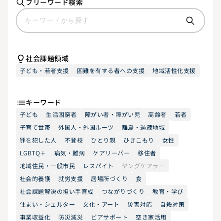
フリーワード検索
社会課題領域
子ども・若者支援
困難を有する者への支援
地域活性化支援
キーワード
子ども
生活困窮者
障がい者・障がい児
高齢者
若者
子育て世帯
外国人・外国ルーツ
離島・過疎地域
罪を犯した人
不登校
ひとり親
ひきこもり
女性
LGBTQ＋
病気・難病
ケアリーバー
移住者
地域住民・一般市民
レスパイト
ヤングケアラー
社会的養護
就労支援
居場所づくり
食
社会課題解決の担い手育成
つながりづくり
教育・学び
住まい・シェルター
文化・アート
災害対応
自殺対策
事業収益化
防災減災
ピアサポート
空き家活用