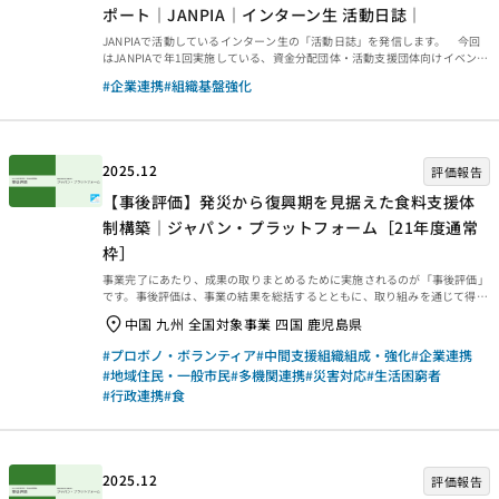
ポート｜JANPIA｜インターン生 活動日誌｜
JANPIAで活動しているインターン生の「活動日誌」を発信します。 今回
はJANPIAで年1回実施している、資金分配団体・活動支援団体向けイベント
「休眠預金活用ギャザリング2025」について、前後半の2回に分けてリポー
#企業連携
#組織基盤強化
トします。今回は後半です。（【前編】「休眠預金活用事業ギャザリング
2025」リポート｜インターン生 活動日誌） JANPIAにて長期インターンを
している慶應義塾大学4年の酒井と申します。 11月27日に掲載になった記
事前半では、ギャザリングイベントで開催されたセッション『ソーシャルビ
ジネスにおける社会性×事業性のバランスについて考える』についてリポー
2025.12
評価報告
トしま...
【事後評価】発災から復興期を見据えた食料支援体
制構築｜ジャパン・プラットフォーム［21年度通常
枠］
事業完了にあたり、成果の取りまとめるために実施されるのが「事後評価」
です。事後評価は、事業の結果を総括するとともに、取り組みを通じて得ら
れた学びを今後に生かせるよう、提言や知見・教訓を整理するために行われ
中国 九州 全国対象事業 四国 鹿児島県
ます。今回は、2025年3月末に事業完了した2021年度通常枠【発災から復
興期を見据えた食料支援体制構築｜ジャパン・プラットフォーム［21年度
#プロボノ・ボランティア
#中間支援組織組成・強化
#企業連携
通常枠］】の事後評価報告書をご紹介します。ぜひご覧ください。 事業概要
#地域住民・一般市民
#多機関連携
#災害対応
#生活困窮者
等 事業概要などは、以下のページからご覧ください。 事後評価報告 事後評
#行政連携
#食
価報告書は、以下の外部リンクからご覧ください。 ・資金分配団体 ・実行
団体 【事業基礎情報】
2025.12
評価報告