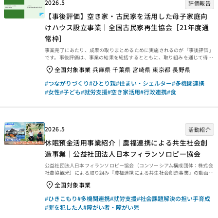
2026.5
評価報告
【事後評価】空き家・古民家を活用した母子家庭向
けハウス設立事業｜全国古民家再生協会［21年度通
常枠］
事業完了にあたり、成果の取りまとめるために実施されるのが「事後評価」
です。事後評価は、事業の結果を総括するとともに、取り組みを通じて得ら
れた学びを今後に生かせるよう、提言や知見・教訓を整理するために行われ
全国対象事業 兵庫県 千葉県 宮崎県 東京都 長野県
ます。今回は、2025年3月末に事業完了した2021年度通常枠【空き家・古
民家を活用した母子家庭向けハウス設立事業｜全国古民家再生協会［21年
#つながりづくり
#ひとり親
#住まい・シェルター
#多機関連携
度通常枠］】の事後評価報告書をご紹介します。ぜひご覧ください。 事業概
#女性
#子ども
#就労支援
#空き家活用
#行政連携
#食
要等 事業概要などは、以下のページからご覧ください。 事後評価報告 事後
評価報告書は、以下の外部リンクからご覧ください。 ・資金分配団体 ・実
行団体 【事業基礎情報】
2026.5
活動紹介
休眠預金活用事業紹介｜農福連携による共生社会創
造事業｜公益社団法人日本フィランソロピー協会
公益社団法人日本フィランソロピー協会（コンソーシアム構成団体：株式会
社農協観光）による取り組み『農福連携による共生社会創造事業』の動画を
ご紹介します。 日本フィランソロピー協会（JPA）は、誰も排除されること
全国対象事業
なく、すべての人が社会参加できる機会創出に向け、「農福連携による共生
社会創造事業」（※）に取り組んでいます。農福連携事業所の紹介DVDを製
#ひきこもり
#多機関連携
#就労支援
#社会課題解決の担い手育成
作し全国124カ所の少年院・刑務所等に寄贈しました。障害や引きこもり経
#罪を犯した人
#障がい者・障がい児
験者、少年院出院者、刑務所出所者など、就労に困難を抱える人が、就労先
として農業を考えられるよう、３つの事業所に協力を得て、代表者の素顔、