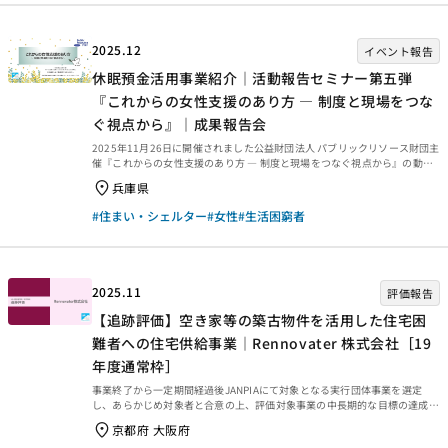
るイベントやビジョンづくりを実施。 LG...
2025.12
イベント報告
休眠預金活用事業紹介｜活動報告セミナー第五弾
『これからの女性支援のあり方 ― 制度と現場をつな
ぐ視点から』｜成果報告会
2025年11月26日に開催されました公益財団法人 パブリックリソース財団主
催『これからの女性支援のあり方 ― 制度と現場をつなぐ視点から』の動画
をご紹介します。認定NPO法人 女性と子ども支援センター ウィメンズネッ
兵庫県
ト・こうべ代表理事 正井 禮子 氏による講演「現場から見た女性支援の現在
地と今後の展望」、認定NPO法人 女性と子ども支援センター ウィメンズネ
#住まい・シェルター
#女性
#生活困窮者
ット・こうべ事務局長 鈴木 幸恵 氏による「事業名：困難を抱える女性のた
めの「六甲ウィメンズハウス」整備と生活支援、就労支援」の活動報告、パ
ネルディスカッションとして「現場と制度のギャップをどう埋めるか」につ
いての動画をご紹介します。
2025.11
評価報告
【追跡評価】空き家等の築古物件を活用した住宅困
難者への住宅供給事業｜Rennovater 株式会社［19
年度通常枠］
事業終了から一定期間経過後JANPIAにて対象となる実行団体事業を選定
し、あらかじめ対象者と合意の上、評価対象事業の中長期的な目標の達成や
波及効果などの確認、事業の価値の再発見のため外部評価者とJANPIAおよ
京都府 大阪府
び資金分配団体による「協働型評価」である追跡評価を実施しています。今