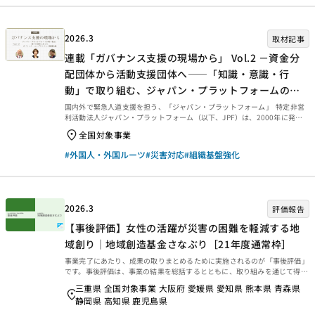
理念やメッセージを伝えていただくことはもちろん、...
2026.3
取材記事
連載「ガバナンス支援の現場から」 Vol.2 －資金分
配団体から活動支援団体へ――「知識・意識・行
動」で取り組む、ジャパン・プラットフォームのガ
バナンス体制整備支援－
国内外で緊急人道支援を担う、「ジャパン・プラットフォーム」 特定非営
利活動法人ジャパン・プラットフォーム（以下、JPF）は、2000年に発足
した民間団体で、災害や紛争などに伴う国内外の緊急人道支援に取り組んで
全国対象事業
きました。設立以来、総額967億円以上、65以上の国・地域において、
2,400件以上の事業を実施してきた実績を有します。（2025年7月現在） 休
#外国人・外国ルーツ
#災害対応
#組織基盤強化
眠預金活用事業には制度開始初期の2019年度から参画し、資金分配団体や
活動支援団体として主に4つの領域に取り組んでいます。1つ目は災害時に迅
速な支援を行う緊急災害支援、2つ目は防災・減災の観点から、平時の備え
や初動対応の体制整備を進め...
2026.3
評価報告
【事後評価】女性の活躍が災害の困難を軽減する地
域創り｜地域創造基金さなぶり［21年度通常枠］
事業完了にあたり、成果の取りまとめるために実施されるのが「事後評価」
です。事後評価は、事業の結果を総括するとともに、取り組みを通じて得ら
れた学びを今後に生かせるよう、提言や知見・教訓を整理するために行われ
三重県 全国対象事業 大阪府 愛媛県 愛知県 熊本県 青森県
ます。今回は、2025年3月末に事業完了した2021年度通常枠【女性の活躍
静岡県 高知県 鹿児島県
が災害の困難を軽減する地域創り｜地域創造基金さなぶり［21年度通常
枠］】の事後評価報告書をご紹介します。ぜひご覧ください。 事業概要等