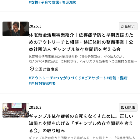
#女性
#子育て世帯
#防災減災
事業概要などは、以下のページからご覧ください。 事後評価報告 事後評価
報告書は、以下の外部リンクからご覧ください。 ・資金分配団体 ・実行団
体 【事業基礎情報】
2026.3
活動紹介
休眠預金活用事業紹介｜依存症予防と早期支援のた
めのアウトリーチと相談・検証体制の整備事業｜公
益社団法人 ギャンブル依存症問題を考える会
休眠預金活用事業2024年度通常枠（資金分配団体：NPO法人OVA 、
READYFOR株式会社）に採択され、ハイリスクな当事者への直接的な支援
と、相談の最初の受け手となるゲートキーパーの育成に取り組んでいる『公
全国対象事業
益社団法人 ギャンブル依存症問題を考える会』の動画を7本ご紹介します。
■第一話「トモヤからの電話」（外部リンク）■第二話「肩代わりする前
#アウトリーチ
#つながりづくり
#ピアサポート
#病気・難病
に」（外部リンク）■第三話「まずは相談」（外部リンク）■第四話「当事
#自殺対策
#若者
者支援部へ繋げ」 （外部リンク）■第五話「当事者が解決するピアサポー
ト」（外部リンク）■第六話「共に問題に向き合い仲間になる」（外部リン
ク）■第七話「回復は恩送り」（外部リン...
2026.3
取材記事
ギャンブル依存症者の自死をなくすために。正しい
知識と支援を広げる「ギャンブル依存症問題を考え
る会」の取り組み
ギャンブル依存症から回復できる場があることを伝えたい 「公益社団法人