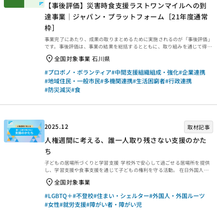
【事後評価】災害時食支援ラストワンマイルへの到
達事業｜ジャパン・プラットフォーム［21年度通常
枠］
事業完了にあたり、成果の取りまとめるために実施されるのが「事後評価」
です。事後評価は、事業の結果を総括するとともに、取り組みを通じて得ら
れた学びを今後に生かせるよう、提言や知見・教訓を整理するために行われ
全国対象事業 石川県
ます。今回は、2025年3月末に事業完了した2021年度通常枠【災害時食支
援ラストワンマイルへの到達事業｜ジャパン・プラットフォーム［21年度
#プロボノ・ボランティア
#中間支援組織組成・強化
#企業連携
通常枠］】の事後評価報告書をご紹介します。ぜひご覧ください。 事業概要
#地域住民・一般市民
#多機関連携
#生活困窮者
#行政連携
等 事業概要などは、以下のページからご覧ください。 事後評価報告 事後評
#防災減災
#食
価報告書は、以下の外部リンクからご覧ください。 ・資金分配団体 ・実行
団体 【事業基礎情報】
2025.12
取材記事
人権週間に考える、誰一人取り残さない支援のかた
ち
子どもの居場所づくりと学習支援 学校外で安心して過ごせる居場所を提供
し、学習支援や食事支援を通じて子どもの権利を守る活動。 在日外国人へ
の支援 言語や文化の壁を越えて、食料物資の支援や、一時的に住む場所を
全国対象事業
確保する緊急居住支援、日本語教育を行う活動。 障がいのある人の移動と
コミュニケーション支援 休眠預金を活用して盲ろう者の外出時における移
#LGBTQ＋
#不登校
#住まい・シェルター
#外国人・外国ルーツ
動やコミュニケーションの支援を開始。 女性の安心できる相談窓口 DVや性
#女性
#就労支援
#障がい者・障がい児
暴力被害者などを支援する専門支援員を養成。 地域住民による多文化・多
様性の地域づくり 複数の団体がチームとなり、地域住民と外国人が交流す