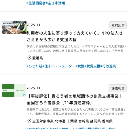
回は、2019年度通常枠【空き家等の築古物件を活用した住宅困難者への住
#生活困窮者
#空き家活用
宅供給事業｜Rennovater 株式会社】の追跡評価報告書をご紹介します。ぜ
ひご覧ください。 追跡評価とは 事業終了から一定期間経過後、JANPIAにて
対象となる実行団体事業を選定し、あらかじめ対象者と合意の上で行われま
す。外部評価者とJANPIAお...
2025.11
取材記事
利用者の人生に寄り添って支えていく。NPO法人さ
さえるから広がる支援の輪
多様化する地域の課題に向き合うために ケアマネジャーとして大阪で働い
ていた山田さんが、地元である愛媛県に戻ってきて感じたのは、「空き家と
独居高齢者の多さ」だったといいます。ひとり暮らしの高齢者の在宅支援を
愛媛県
する中で、ケアマネジャーとしての職務の範疇を超えた「シャドーワーク」
の存在に課題を感じていました。 山田洋子さん（以下、山田）「私はケア
#ひとり親
#住まい・シェルター
#女性
#就労支援
#行政連携
マネジャーとして、ひとり暮らしの高齢者の在宅支援をしていたのですが、
終末期を迎えた際の住まいの処分や財産管理事務、亡くなった後の手続きな
どがとても大変だった経験があって。こうした業務を、ケアマネジャーだけ
が抱え続けていくのはおかしいと...
2025.11
評価報告
【事後評価】盲ろう者の地域団体の創業支援事業｜
全国盲ろう者協会［21年度通常枠］
事業完了にあたり、成果の取りまとめるために実施されるのが「事後評価」
です。事後評価は、事業の結果を総括するとともに、取り組みを通じて得ら
れた学びを今後に生かせるよう、提言や知見・教訓を整理するために行われ
全国対象事業 北海道 千葉県 宮崎県 静岡県 香川県
ます。今回は、2025年3月末に事業完了した2021年度通常枠【盲ろう者の
地域団体の創業支援事業｜全国盲ろう者協会［21年度通常枠］】の事後評
#つながりづくり
#ピアサポート
#中間支援組織組成・強化