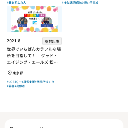
#罪を犯した人
#社会課題解決の担い手育成
2021.8
取材記事
世界でいちばんカラフルな場
所を目指して！｜ グッド・
エイジング・エールズ 松中
権さん × エッセイスト 小島
東京都
慶子さん【聞き手】
#LGBTQ＋
#就労支援
#居場所づくり
#若者
#高齢者