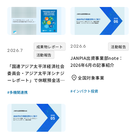
2026.6
成果物レポート
活動報告
2026.7
活動報告
JANPIA出資事業部note：
2026年6月の記事紹介
「国連アジア太平洋経済社会
委員会・アジア太平洋シナジ
全国対象事業
ーレポート」で休眠預金活用
事業が紹介されました！｜成
#インパクト投資
#多機関連携
果物レポート