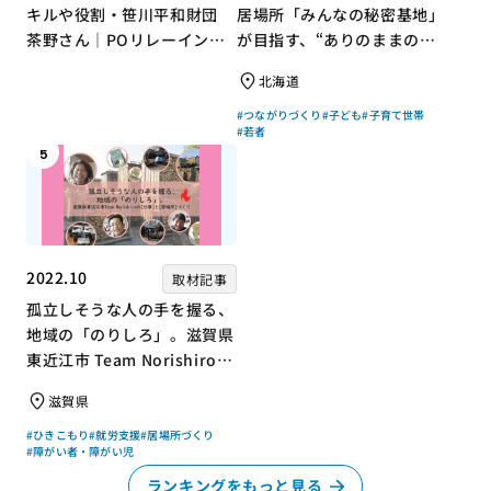
キルや役割・笹川平和財団
居場所「みんなの秘密基地」
茶野さん｜POリレーインタ
が目指す、“ありのままの自
ビュー no.001
分”を大切にするコミュニテ
北海道
ィづくり
#つながりづくり
#子ども
#子育て世帯
#若者
5
2022.10
取材記事
孤立しそうな人の手を握る、
地域の「のりしろ」。滋賀県
東近江市 Team Norishiroの
「仕事」と「居場所」づくり
滋賀県
#ひきこもり
#就労支援
#居場所づくり
#障がい者・障がい児
ランキングをもっと見る