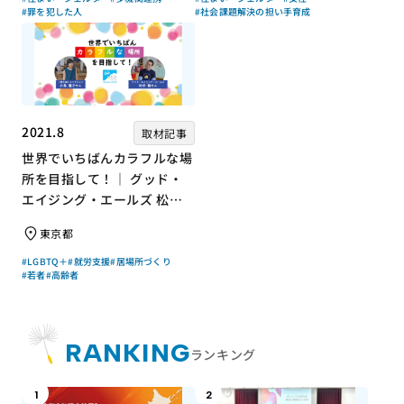
#罪を犯した人
#社会課題解決の担い手育成
2021.8
取材記事
世界でいちばんカラフルな場
所を目指して！｜ グッド・
エイジング・エールズ 松中
権さん × エッセイスト 小島
東京都
慶子さん【聞き手】
#LGBTQ＋
#就労支援
#居場所づくり
#若者
#高齢者
RANKING
ランキング
1
2