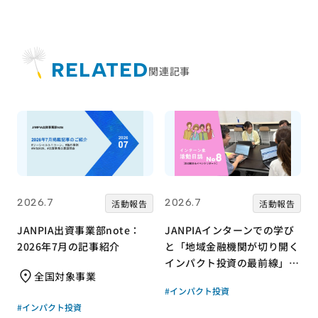
RELATED
関連記事
2026.7
2026.7
活動報告
活動報告
JANPIA出資事業部note：
JANPIAインターンでの学び
2026年7月の記事紹介
と「地域金融機関が切り開く
インパクト投資の最前線」リ
全国対象事業
ポート｜JANPIA｜インター
#インパクト投資
ン生 活動日誌vol8
#インパクト投資