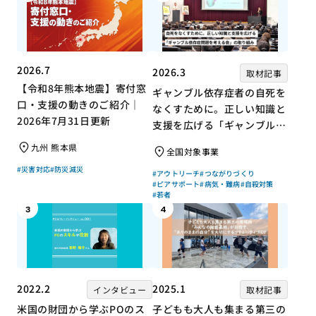
2026.7
2026.3
取材記事
【令和8年熊本地震】寄付窓
ギャンブル依存症者の自死を
口・支援の動きのご紹介｜
なくすために。正しい知識と
2026年7月31日更新
支援を広げる「ギャンブル依
存症問題を考える会」の取り
九州 熊本県
全国対象事業
組み
#災害対応
#防災減災
#アウトリーチ
#つながりづくり
#ピアサポート
#病気・難病
#自殺対策
#若者
3
4
2022.2
2025.1
インタビュー
取材記事
米国の財団から学ぶPOのス
子どもも大人も集まる第三の