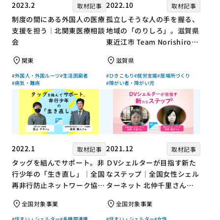
2023.2
2022.10
取材記事
取材記事
制度の間にある外国人の医療
孤立しそうな人の手を握る、
支援を担う｜北関東医療相談
地域の「のりしろ」。滋賀県
会
東近江市 Team Norishiroの
「仕事」と「居場所」づくり
関東
滋賀県
#外国人・外国ルーツ
#生活困窮者
#ひきこもり
#就労支援
#居場所づくり
#病気・難病
#障がい者・障がい児
2022.1
2021.12
取材記事
取材記事
タッグを組んでサポート。非
ＤVシェルターが目指す新た
行少年の「生き直し」｜全国
なステップ｜全国女性シェル
再非行防止ネットワーク協議
ターネット 北仲千里さん×
会 高坂朝人さん×評論家 荻
ジャーナリスト 浜田敬子さ
全国対象事業
全国対象事業
上チキさん【聞き手】
ん【聞き手】
#住まい・シェルター
#多機関連携
#住まい・シェルター
#女性