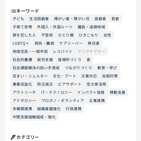
キーワード
子ども
生活困窮者
障がい者・障がい児
高齢者
若者
子育て世帯
外国人・外国ルーツ
離島・過疎地域
罪を犯した人
不登校
ひとり親
ひきこもり
女性
LGBTQ＋
病気・難病
ケアリーバー
移住者
地域住民・一般市民
レスパイト
ヤングケアラー
社会的養護
就労支援
居場所づくり
食
社会課題解決の担い手育成
つながりづくり
教育・学び
住まい・シェルター
文化・アート
災害対応
自殺対策
事業収益化
防災減災
ピアサポート
空き家活用
アウトリーチ
IT・テクノロジー
インパクト投資
移動支援
アドボカシー
プロボノ・ボランティア
企業連携
多機関連携
組織基盤強化
行政連携
中間支援組織組成・強化
カテゴリー