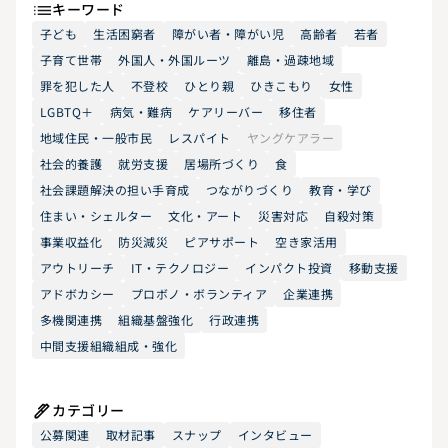
キーワード
子ども
生活困窮者
障がい者・障がい児
高齢者
若者
子育て世帯
外国人・外国ルーツ
離島・過疎地域
罪を犯した人
不登校
ひとり親
ひきこもり
女性
LGBTQ＋
病気・難病
ケアリーバー
移住者
地域住民・一般市民
レスパイト
ヤングケアラー
社会的養護
就労支援
居場所づくり
食
社会課題解決の担い手育成
つながりづくり
教育・学び
住まい・シェルター
文化・アート
災害対応
自殺対策
事業収益化
防災減災
ピアサポート
空き家活用
アウトリーチ
IT・テクノロジー
インパクト投資
移動支援
アドボカシー
プロボノ・ボランティア
企業連携
多機関連携
組織基盤強化
行政連携
中間支援組織組成・強化
カテゴリー
公募関連
取材記事
スナップ
インタビュー