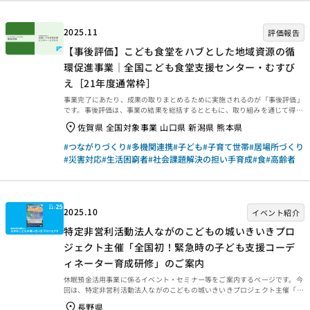
2025.11
評価報告
【事後評価】こども食堂をハブとした地域資源の循
環促進事業｜全国こども食堂支援センター・むすび
え［21年度通常枠］
事業完了にあたり、成果の取りまとめるために実施されるのが「事後評価」
です。事後評価は、事業の結果を総括するとともに、取り組みを通じて得ら
れた学びを今後に生かせるよう、提言や知見・教訓を整理するために行われ
佐賀県 全国対象事業 山口県 新潟県 熊本県
ます。今回は、2025年3月末に事業完了した2021年度通常枠【こども食堂
をハブとした地域資源の循環促進事業｜全国こども食堂支援センター・むす
#つながりづくり
#多機関連携
#子ども
#子育て世帯
#居場所づくり
びえ［21年度通常枠］】の事後評価報告書をご紹介します。ぜひご覧くださ
#災害対応
#生活困窮者
#社会課題解決の担い手育成
#食
#高齢者
い。 事業概要等 事業概要などは、以下のページからご覧ください。 事後評
価報告 事後評価報告書は、以下の外部リンクからご覧ください。 ・資金分
配団体 ・実行団体 【事業基礎情報】
2025.10
イベント紹介
特定非営利活動法人ながのこどもの城いきいきプロ
ジェクト主催「全国初！緊急時の子ども支援コーデ
ィネーター育成研修」のご案内
休眠預金活用事業に係るイベント・セミナー等をご案内するページです。今
回は、特定非営利活動法人ながのこどもの城いきいきプロジェクト主催「全
国初！緊急時の子ども支援コーディネーター育成研修」を紹介します。
長野県