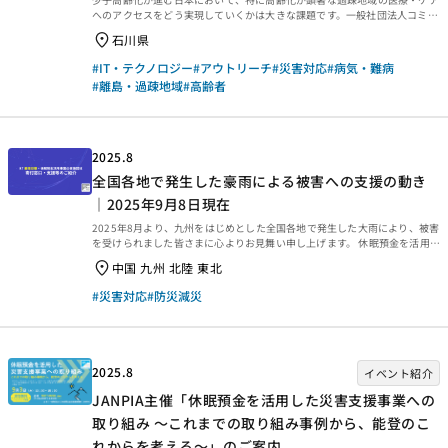
へのアクセスをどう実現していくかは大きな課題です。一般社団法人コミュ
ニティヘルス研究機構は、2024年の能登半島地震に際し、被災地支援の一
石川県
環として、医療・ケア専門職によるチーム「DC-CAT」を立ち上げ、支援活
動を実施。2023年度の休眠預金活用事業（緊急枠、資金分配団体：特定非
#IT・テクノロジー
#アウトリーチ
#災害対応
#病気・難病
営利活動法人エティック）に採択され、被災によって医療・保健サービスに
#離島・過疎地域
#高齢者
アクセスできない住民の「受療機会の担保」などを目的に新たな事業を立ち
上げました。今回は、機構長・理事長の山岸暁美さんに、被災地での取り組
みと地域への引き継ぎを前提とした支援のあり方など...
2025.8
全国各地で発生した豪雨による被害への支援の動き
｜2025年9月8日現在
2025年8月より、九州をはじめとした全国各地で発生した大雨により、被害
を受けられました皆さまに心よりお見舞い申し上げます。 休眠預金を活用し
ている団体で実施している寄付等の窓口、支援情報をご紹介します。 ご協力
中国 九州 北陸 東北
をお願いいたします。（2025年9月8日更新） 2025年8月より、九州をはじ
めとした全国各地で発生した大雨により、被害を受けられました皆さまに心
#災害対応
#防災減災
よりお見舞い申し上げます。 休眠預金を活用している団体で実施している寄
付等の窓口、支援情報をご紹介します。 ご協力をお願いいたします。 ※こ
の記事は休眠預金を活用している団体が外部に発信した情報のリンク先を紹
介するものです。詳細情報は各団体の...
2025.8
イベント紹介
JANPIA主催「休眠預金を活用した災害支援事業への
取り組み ～これまでの取り組み事例から、能登のこ
れからを考える～」のご案内