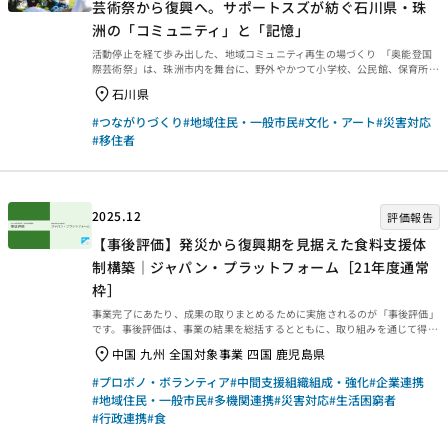
芸術祭から復興へ。サポートスズが紡ぐ石川県・珠
洲の「コミュニティ」と「記憶」
活動停止を経て歩み出した、地域コミュニティ再生の場づくり 「奥能登国
際芸術祭」は、珠洲市内を舞台に、野外やかつて小学校、公民館、保育所だ
った場所などへ国内外のアーティストの作品を展示する芸術祭です。サポー
石川県
トスズは、芸術祭の運営に参加するボランティアスタッフのコーディネート
や、作品の制作や設置におけるアーティストのサポート、展示中の作品のメ
#つながりづくり
#地域住民・一般市民
#文化・アート
#災害対応
ンテナンス、訪れた人たちを案内するガイドといった活動を担うために設立
#移住者
されました。 サポートスズ 活動風景 サポートスズの木村さんは、「芸術
祭をきっかけに能登へ移り住んできた方々、地元の方々、それぞれが得意分
野を生かした役割を果たしながら...
2025.12
評価報告
【事後評価】発災から復興期を見据えた食料支援体
制構築｜ジャパン・プラットフォーム［21年度通常
枠］
事業完了にあたり、成果の取りまとめるために実施されるのが「事後評価」
です。事後評価は、事業の結果を総括するとともに、取り組みを通じて得ら
れた学びを今後に生かせるよう、提言や知見・教訓を整理するために行われ
中国 九州 全国対象事業 四国 鹿児島県
ます。今回は、2025年3月末に事業完了した2021年度通常枠【発災から復
興期を見据えた食料支援体制構築｜ジャパン・プラットフォーム［21年度
#プロボノ・ボランティア
#中間支援組織組成・強化
#企業連携
通常枠］】の事後評価報告書をご紹介します。ぜひご覧ください。 事業概要
#地域住民・一般市民
#多機関連携
#災害対応
#生活困窮者
等 事業概要などは、以下のページからご覧ください。 事後評価報告 事後評
#行政連携
#食
価報告書は、以下の外部リンクからご覧ください。 ・資金分配団体 ・実行
団体 【事業基礎情報】