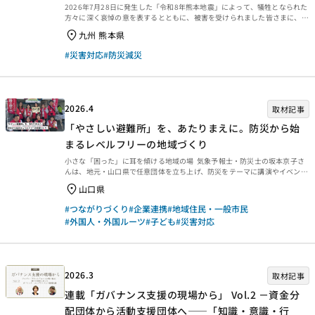
2026年7月28日に発生した「令和8年熊本地震」によって、犠牲となられた
方々に深く哀悼の意を表するとともに、被害を受けられました皆さまに、心
よりお見舞い申し上げます。 休眠預金を活用している団体で実施している寄
九州 熊本県
付等の窓口、支援情報をご紹介します。 被災地域支援のための活動に、ご協
力をお願いいたします。 2026年7月28日に発生した「令和8年熊本地震」に
#災害対応
#防災減災
よって、犠牲となられた方々に深く哀悼の意を表するとともに、被害を受け
られました皆さまに、心よりお見舞い申し上げます。 休眠預金を活用してい
る団体で実施している寄付等の窓口、支援情報をご紹介します。 被災地域支
援のための活動に、ご協力をお願いい...
2026.4
取材記事
「やさしい避難所」を、あたりまえに。防災から始
まるレベルフリーの地域づくり
小さな「困った」に耳を傾ける地域の場 気象予報士・防災士の坂本京子さ
んは、地元・山口県で任意団体を立ち上げ、防災をテーマに講演やイベント
を行ってきました。そこで耳にしたのが、「子どもに食物アレルギーがあっ
山口県
て、災害時に対応食が手に入るか不安」という切実な声。これをきっかけ
に、食物アレルギーに配慮した炊き出しや避難所のあり方を考える取り組み
#つながりづくり
#企業連携
#地域住民・一般市民
を始めます。 活動を続けていくと、「発達障害の子どもが避難所の集団生活
#外国人・外国ルーツ
#子ども
#災害対応
になじめるか心配」「ペットがいるから避難所には行けない」「地域に多く
の外国人が暮らしているが、災害時に『共助の輪』に入れるだろうか」とい
った声も寄せられるようになりました。坂本さん...
2026.3
取材記事
連載「ガバナンス支援の現場から」 Vol.2 －資金分
配団体から活動支援団体へ――「知識・意識・行