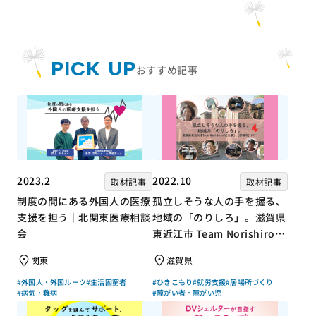
PICK UP
おすすめ記事
2023.2
2022.10
取材記事
取材記事
制度の間にある外国人の医療
孤立しそうな人の手を握る、
支援を担う｜北関東医療相談
地域の「のりしろ」。滋賀県
会
東近江市 Team Norishiroの
「仕事」と「居場所」づくり
関東
滋賀県
#外国人・外国ルーツ
#生活困窮者
#ひきこもり
#就労支援
#居場所づくり
#病気・難病
#障がい者・障がい児