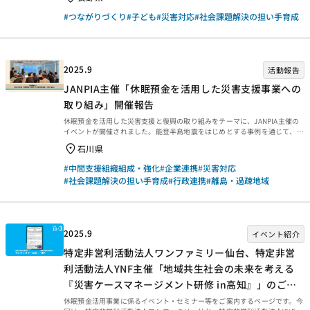
2023年度災害支援事業「緊急時の子ども支援に取り組む地域への災害ケー
スマネジメントのノウハウ移転事業」全国初！緊急時の子ども支援コーディ
#つながりづくり
#子ども
#災害対応
#社会課題解決の担い手育成
ネーター育成研修 長野市緊急時における子ども支援ネットワークの取り組
みを広く発信することで、緊急時の子ども支援の必要性と体制づくりを長野
県内外につなげる活動を行っています。今回、全国災害ボランティア支援団
体ネットワーク（JVOAD）のご協力の下、緊急時の子ども...
2025.9
活動報告
JANPIA主催「休眠預金を活用した災害支援事業への
取り組み」開催報告
休眠預金を活用した災害支援と復興の取り組みをテーマに、JANPIA主催の
イベントが開催されました。能登半島地震をはじめとする事例を通じて、資
金分配団体や実行団体の現場報告が行われ、さらに復興に向けた制度の可能
石川県
性について多様な立場から議論が交わされました。迅速な初動支援から地域
らしさの保持、人材育成や外部連携まで、休眠預金が果たす役割と今後の展
#中間支援組織組成・強化
#企業連携
#災害対応
望を確認する場となりました。 01．開会挨拶 主催者である一般財団法人日
#社会課題解決の担い手育成
#行政連携
#離島・過疎地域
本民間公益活動連携機構（JANPIA）より、参加者への歓迎の言葉が述べら
れました。休眠預金活用制度の意義と成果を振り返りつつ、今後の展望を共
有する場であることが強調されました。 02．...
2025.9
イベント紹介
特定非営利活動法人ワンファミリー仙台、特定非営
利活動法人YNF主催「地域共生社会の未来を考える
『災害ケースマネージメント研修 in高知』」のご案
内
休眠預金活用事業に係るイベント・セミナー等をご案内するページです。今