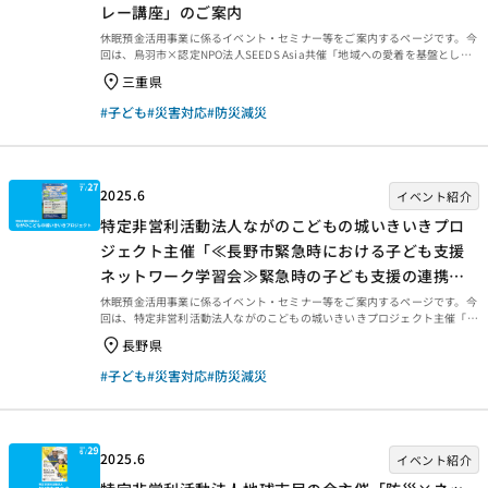
レー講座」のご案内
休眠預金活用事業に係るイベント・セミナー等をご案内するページです。今
回は、鳥羽市×認定NPO法人SEEDS Asia共催「地域への愛着を基盤とした
学校・地域安全モデル事業 防災リレー講座」を紹介します。 地域への愛着
三重県
を基盤とした学校・地域安全モデル事業 防災リレー講座 近年、自然災害
に加え、子どもたちを取り巻く事件や事故も多発しています。こうした多様
#子ども
#災害対応
#防災減災
なリスクの中で、子どもの安心・安全を守り、そして「ここで暮らし続けた
い」という想いをどう育むか――それは、地域の未来をどう築いていくかと
いう問いでもあります。このたび、認定NPO法人SEEDS Asiaは鳥羽市との
共催により、全12回の防災講座を開...
2025.6
イベント紹介
特定非営利活動法人ながのこどもの城いきいきプロ
ジェクト主催「≪長野市緊急時における子ども支援
ネットワーク学習会≫緊急時の子ども支援の連携に
ついて考える」のご案内
休眠預金活用事業に係るイベント・セミナー等をご案内するページです。今
回は、特定非営利活動法人ながのこどもの城いきいきプロジェクト主催「≪
長野市緊急時における子ども支援ネットワーク学習会≫緊急時の子ども支援
長野県
の連携について考える」を紹介します。 ≪長野市緊急時における子ども支援
ネットワーク学習会≫緊急時の子ども支援の連携について考える 長野市で
#子ども
#災害対応
#防災減災
は、子ども支援に携わる関係者・災害支援NPO等と行政・社協がともに立ち
上げた「長野市緊急時における子ども支援ネットワーク」が中心となり、緊
急時の子ども支援に向けた体制づくりを行っています。その活動の一環とし
て、支援者の学び合いの機会として、令和２年度から毎年...
2025.6
イベント紹介