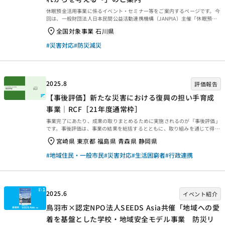
休眠預金活用事業に係るイベント・セミナー等をご案内するページです。今
回は、一般財団法人日本民間公益活動連携機構（JANPIA）主催「休眠預金
を活用した災害支援事業への取り組み ～これまでの取り組み事例から、能
全国対象事業 石川県
登のこれからを考える～」を紹介します。 休眠預金を活用した災害支援事業
への取り組み～これまでの取り組み事例から、能登のこれからを考える～ 9
#災害対応
#防災減災
月1日の「防災の日」にあわせて、JANPIAでは、休眠預金等活用制度を通じ
て行われてきた災害支援事業の取り組みを振り返り、今後の可能性を考える
トークセッションを開催します。 2019年度の制度創設以来、豪雨や地震の
被災地支援、また防災・減災に関する支援...
2025.8
評価報告
【事後評価】新たな災害における復興の担い手育成
事業｜RCF［21年度通常枠］
事業完了にあたり、成果の取りまとめるために実施されるのが「事後評価」
です。事後評価は、事業の結果を総括するとともに、取り組みを通じて得ら
れた学びを今後に生かせるよう、提言や知見・教訓を整理するために行われ
宮崎県 東京都 福島県 青森県 静岡県
ます。今回は、2025年3月末に事業完了した2021年度通常枠【新たな災害
における復興の担い手育成事業｜RCF［21年度通常枠］】の事後評価報告書
#地域住民・一般市民
#災害対応
#生活困窮者
#行政連携
をご紹介します。ぜひご覧ください。 事業概要等 事業概要などは、以下の
ページからご覧ください。 事後評価報告 事後評価報告書は、以下の外部リ
ンクからご覧ください。 ・資金分配団体 ・実行団体 【事業基礎情報】
2025.6
イベント紹介
鳥羽市×認定NPO法人SEEDS Asia共催「地域への愛
着を基盤とした学校・地域安全モデル事業 防災リ