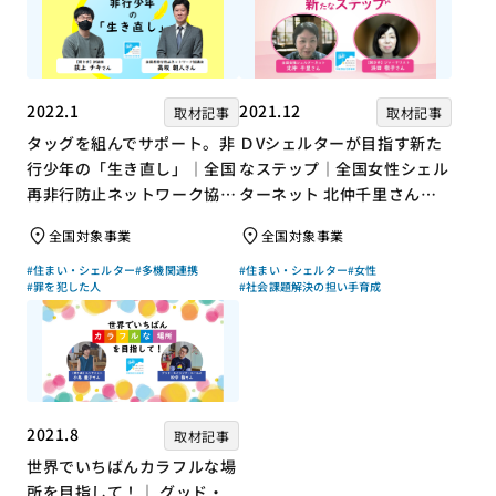
2022.1
2021.12
取材記事
取材記事
タッグを組んでサポート。非
ＤVシェルターが目指す新た
行少年の「生き直し」｜全国
なステップ｜全国女性シェル
再非行防止ネットワーク協議
ターネット 北仲千里さん×
会 高坂朝人さん×評論家 荻
ジャーナリスト 浜田敬子さ
全国対象事業
全国対象事業
上チキさん【聞き手】
ん【聞き手】
#住まい・シェルター
#多機関連携
#住まい・シェルター
#女性
#罪を犯した人
#社会課題解決の担い手育成
2021.8
取材記事
世界でいちばんカラフルな場
所を目指して！｜ グッド・