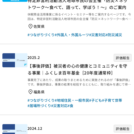
特定非営利活動法人地球市民の会主催「防災×ネッ
トワーク～食べて、語って、学ぼう！～」のご案内
休眠預金活用事業に係るイベント・セミナー等をご案内するページです。今
回は、特定非営利活動法人地球市民の会主催「防災×ネットワーク～食べ
て、語って、学ぼう！～」を紹介します。 防災×ネットワーク～食べて、語
佐賀県
って、学ぼう！～ 私たちは、地域で日本人も外国人も隔てなく安心して暮
らすことができ、平時にも有事にも互いに助け合うことのできる地域社会づ
#つながりづくり
#外国人・外国ルーツ
#災害対応
#防災減災
くりを目指しています。そのような社会を実現するために、私たちが一体何
を考えているのか？！をまず知ってもらうための説明会を開催します！ 佐
賀市での第一回目の説明会は交流会と同時開催いたします。（県内他エリア
でも随時開催していきますので今回参加できなくても大丈夫！...
2025.2
評価報告
【事後評価】被災者の心の健康とコミュニティを守
る事業｜ふくしま百年基金［20年度通常枠］
事業完了にあたり、成果の取りまとめるために実施されるのが「事後評価」
です。事後評価は、事業の結果を総括するとともに、取り組みを通じて得ら
れた学びを今後に生かせるよう、提言や知見・教訓を整理するために行われ
福島県
ます。今回は、2023年3月末に事業完了した2020年度通常枠【被災者の心
の健康とコミュニティを守る事業｜ふくしま百年基金［20年度通常枠］】
#つながりづくり
#地域住民・一般市民
#子ども
#子育て世帯
の事後評価報告書をご紹介します。ぜひご覧ください。 事業概要等 事業概
#居場所づくり
#災害対応
#食
要などは、以下のページからご覧ください。 事後評価報告 事後評価報告書
は、以下の外部リンクからご覧ください。 ・資金分配団体 ・実行団体 【事
業基礎情報】
2024.12
評価報告