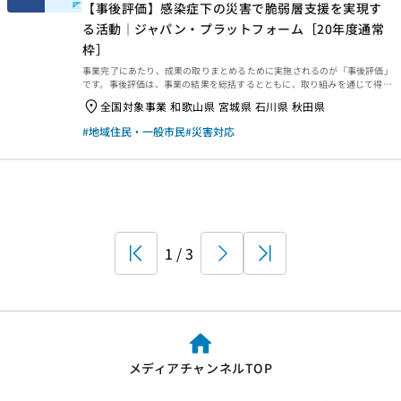
【事後評価】感染症下の災害で脆弱層支援を実現す
る活動｜ジャパン・プラットフォーム［20年度通常
枠］
事業完了にあたり、成果の取りまとめるために実施されるのが「事後評価」
です。事後評価は、事業の結果を総括するとともに、取り組みを通じて得ら
れた学びを今後に生かせるよう、提言や知見・教訓を整理するために行われ
全国対象事業 和歌山県 宮城県 石川県 秋田県
ます。今回は、2023年3月末に事業完了した2020年度通常枠【感染症下の
災害で脆弱層支援を実現する活動｜ジャパン・プラットフォーム［20年度
#地域住民・一般市民
#災害対応
通常枠］】の事後評価報告書をご紹介します。ぜひご覧ください。 事業概要
等 事業概要などは、以下のページからご覧ください。 事後評価報告 事後評
価報告書は、以下の外部リンクからご覧ください。 ・資金分配団体 ・実行
団体 【事業基礎情報】
First
1 / 3
Next
Last
メディアチャンネルTOP