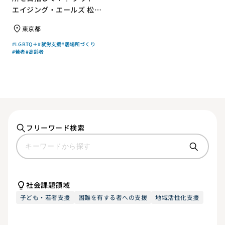
エイジング・エールズ 松中
権さん × エッセイスト 小島
東京都
慶子さん【聞き手】
#LGBTQ＋
#就労支援
#居場所づくり
#若者
#高齢者
フリーワード検索
社会課題領域
子ども・若者支援
困難を有する者への支援
地域活性化支援