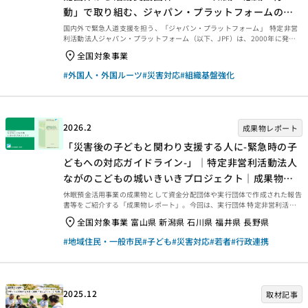
動」で取り組む、ジャパン・プラットフォームのガ
バナンス体制整備支援－
国内外で緊急人道支援を担う、「ジャパン・プラットフォーム」 特定非営
利活動法人ジャパン・プラットフォーム（以下、JPF）は、2000年に発足
した民間団体で、災害や紛争などに伴う国内外の緊急人道支援に取り組んで
全国対象事業
きました。設立以来、総額967億円以上、65以上の国・地域において、
2,400件以上の事業を実施してきた実績を有します。（2025年7月現在） 休
#外国人・外国ルーツ
#災害対応
#組織基盤強化
眠預金活用事業には制度開始初期の2019年度から参画し、資金分配団体や
活動支援団体として主に4つの領域に取り組んでいます。1つ目は災害時に迅
速な支援を行う緊急災害支援、2つ目は防災・減災の観点から、平時の備え
や初動対応の体制整備を進め...
2026.2
成果物レポート
「災害後の子どもと関わり支援する人に-緊急時の子
どもへの対応ガイドライン-」｜特定非営利活動法人
ながのこどもの城いきいきプロジェクト｜成果物レ
ポート
休眠預金活用事業の成果物として資金分配団体や実行団体で作成された報告
書等をご紹介する「成果物レポート」。今回は、実行団体 特定非営利活動
法人 ながのこどもの城いきいきプロジェクトが発行したレポート『災害後
全国対象事業 富山県 新潟県 石川県 福井県 長野県
の子どもと関わり支援する人に-緊急時の子どもへの対応ガイドライン-』を
ご紹介します。 災害後の子どもと関わり支援する人に-緊急時の子どもへの
#地域住民・一般市民
#子ども
#災害対応
#若者
#行政連携
対応ガイドライン- 2019年東日本台風により、長野市は甚大な被害を受けま
した。さらに、2020年２月頃から新型コロナウイルス感染症が日本でも蔓
延し続け、子どもや保護者は大きな困難に直面しました。NＰＯ法人ながの
こどもの城いきいきプロジェクトは、発災直後に...
2025.12
取材記事