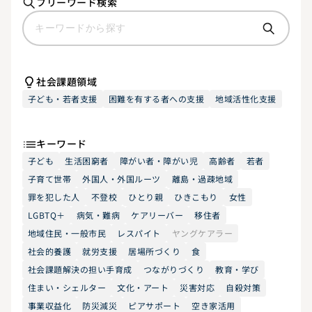
フリーワード検索
社会課題領域
子ども・若者支援
困難を有する者への支援
地域活性化支援
キーワード
子ども
生活困窮者
障がい者・障がい児
高齢者
若者
子育て世帯
外国人・外国ルーツ
離島・過疎地域
罪を犯した人
不登校
ひとり親
ひきこもり
女性
LGBTQ＋
病気・難病
ケアリーバー
移住者
地域住民・一般市民
レスパイト
ヤングケアラー
社会的養護
就労支援
居場所づくり
食
社会課題解決の担い手育成
つながりづくり
教育・学び
住まい・シェルター
文化・アート
災害対応
自殺対策
事業収益化
防災減災
ピアサポート
空き家活用