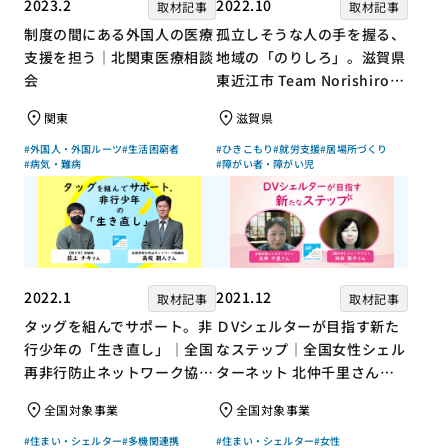
2023.2
2022.10
取材記事
取材記事
制度の間にある外国人の医療
孤立しそうな人の手を握る、
支援を担う｜北関東医療相談
地域の「のりしろ」。滋賀県
会
東近江市 Team Norishiroの
「仕事」と「居場所」づくり
関東
滋賀県
#外国人・外国ルーツ
#生活困窮者
#ひきこもり
#就労支援
#居場所づくり
#病気・難病
#障がい者・障がい児
2022.1
2021.12
取材記事
取材記事
タッグを組んでサポート。非
ＤVシェルターが目指す新た
行少年の「生き直し」｜全国
なステップ｜全国女性シェル
再非行防止ネットワーク協議
ターネット 北仲千里さん×
会 高坂朝人さん×評論家 荻
ジャーナリスト 浜田敬子さ
全国対象事業
全国対象事業
上チキさん【聞き手】
ん【聞き手】
#住まい・シェルター
#多機関連携
#住まい・シェルター
#女性