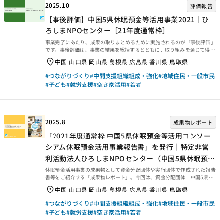
2025.10
評価報告
【事後評価】中国5県休眠預金等活用事業2021｜ひ
ろしまNPOセンター［21年度通常枠］
事業完了にあたり、成果の取りまとめるために実施されるのが「事後評価」
です。事後評価は、事業の結果を総括するとともに、取り組みを通じて得ら
れた学びを今後に生かせるよう、提言や知見・教訓を整理するために行われ
中国 山口県 岡山県 島根県 広島県 香川県 鳥取県
ます。今回は、2025年3月末に事業完了した2021年度通常枠【中国5県休眠
預金等活用事業2021｜ひろしまNPOセンター［21年度通常枠］】の事後評
#つながりづくり
#中間支援組織組成・強化
#地域住民・一般市民
価報告書をご紹介します。ぜひご覧ください。 事業概要等 事業概要など
#子ども
#就労支援
#空き家活用
#若者
は、以下のページからご覧ください。 事後評価報告 事後評価報告書は、以
下の外部リンクからご覧ください。 ・資金分配団体 ・実行団体 【事業
基礎情報】
2025.8
成果物レポート
「2021年度通常枠 中国5県休眠預金等活用コンソー
シアム休眠預金活用事業報告書」を発行｜特定非営
利活動法人ひろしまNPOセンター（中国5県休眠預金
等活用コンソーシアム）｜成果物レポート
休眠預金活用事業の成果物として資金分配団体や実行団体で作成された報告
書等をご紹介する「成果物レポート」。今回は、資金分配団体 中国5県休
眠預金等活用コンソーシアム（特定非営利活動法人ひろしまNPOセンター、
中国 山口県 岡山県 島根県 広島県 香川県 鳥取県
公益財団法人とっとり県民活動活性化センター、公益財団法人ふるさと島根
定住財団、特定非営利活動法人岡山NPOセンター、特定非営利活動法人やま
#つながりづくり
#中間支援組織組成・強化
#地域住民・一般市民
ぐち県民ネット21）が発行したレポート『2021年度通常枠 中国5県休眠預
#子ども
#就労支援
#空き家活用
#若者
金等活用コンソーシアム休眠預金活用事業報告書』を紹介します。 2021年