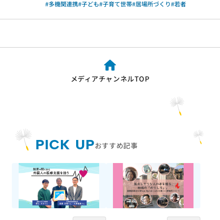
#多機関連携
#子ども
#子育て世帯
#居場所づくり
#若者
覧ください。 事後評価報告 事後評価報告書は、以下の外部リンクからご覧
ください。 ・資金分配団体 ・実行団体 【事業基礎情報】
メディアチャンネルTOP
PICK UP
おすすめ記事