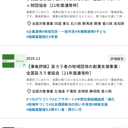
ィ財団協会［21年度通常枠］
事業完了にあたり、成果の取りまとめるために実施されるのが「事後評価」
です。事後評価は、事業の結果を総括するとともに、取り組みを通じて得ら
れた学びを今後に生かせるよう、提言や知見・教訓を整理するために行われ
全国対象事業 四国 東北 石川県 群馬県 関東 香川県 高知県
ます。今回は、2025年3月末に事業完了した2021年度通常枠【地域の資金
循環とそれを担う組織・若手支援者を生み出す人材育成事業｜全国コミュニ
#企業連携
#地域住民・一般市民
#多機関連携
#子ども
ティ財団協会［21年度通常枠］】の事後評価報告書をご紹介します。ぜひご
#組織基盤強化
#若者
覧ください。 事業概要等 事業概要などは、以下のページからご覧くださ
い。 事後評価報告 事後評価報告書は、以下の外部リンクからご覧くださ
い。 ・資金分配団体 ・実行団体 【事業基礎...
2025.11
評価報告
【事後評価】盲ろう者の地域団体の創業支援事業｜
全国盲ろう者協会［21年度通常枠］
事業完了にあたり、成果の取りまとめるために実施されるのが「事後評価」
です。事後評価は、事業の結果を総括するとともに、取り組みを通じて得ら
れた学びを今後に生かせるよう、提言や知見・教訓を整理するために行われ
全国対象事業 北海道 千葉県 宮崎県 静岡県 香川県
ます。今回は、2025年3月末に事業完了した2021年度通常枠【盲ろう者の
地域団体の創業支援事業｜全国盲ろう者協会［21年度通常枠］】の事後評
#つながりづくり
#ピアサポート
#中間支援組織組成・強化
価報告書をご紹介します。ぜひご覧ください。 事業概要等 事業概要など
#居場所づくり
#社会課題解決の担い手育成
#移動支援
は、以下のページからご覧ください。 事後評価報告 事後評価報告書は、以
#組織基盤強化
#障がい者・障がい児
下の外部リンクからご覧ください。 ・資金分配団体 ・実行団体 【事業
基礎情報】