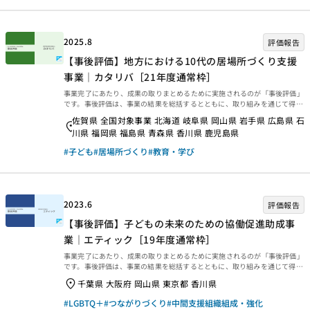
度通常枠 中国5県休眠預金等活用コンソーシアム休眠預金活用事業報告書
[2021.10-2025.3]～人口や...
2025.8
評価報告
【事後評価】地方における10代の居場所づくり支援
事業｜カタリバ［21年度通常枠］
事業完了にあたり、成果の取りまとめるために実施されるのが「事後評価」
です。事後評価は、事業の結果を総括するとともに、取り組みを通じて得ら
れた学びを今後に生かせるよう、提言や知見・教訓を整理するために行われ
佐賀県 全国対象事業 北海道 岐阜県 岡山県 岩手県 広島県 石
ます。今回は、2025年3月末に事業完了した2021年度通常枠【地方におけ
川県 福岡県 福島県 青森県 香川県 鹿児島県
る10代の居場所づくり支援事業｜カタリバ［21年度通常枠］】の事後評価
報告書をご紹介します。ぜひご覧ください。 事業概要等 事業概要などは、
#子ども
#居場所づくり
#教育・学び
以下のページからご覧ください。 事後評価報告 事後評価報告書は、以下の
外部リンクからご覧ください。 ・資金分配団体 ・実行団体 【事業基礎
情報】
2023.6
評価報告
【事後評価】子どもの未来のための協働促進助成事
業｜エティック［19年度通常枠］
事業完了にあたり、成果の取りまとめるために実施されるのが「事後評価」
です。事後評価は、事業の結果を総括するとともに、取り組みを通じて得ら
れた学びを今後に生かせるよう、提言や知見・教訓を整理するために行われ
千葉県 大阪府 岡山県 東京都 香川県
ます。今回は、2022年3月末に事業完了した2019年度通常枠【子どもの未
来のための協働促進助成事業｜エティック】の事後評価報告書をご紹介しま
#LGBTQ＋
#つながりづくり
#中間支援組織組成・強化
す。ぜひご覧ください。 事業概要等 事業概要などは、以下のページからご