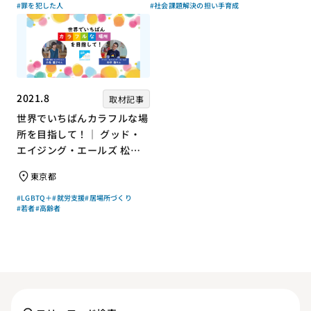
#罪を犯した人
#社会課題解決の担い手育成
2021.8
取材記事
世界でいちばんカラフルな場
所を目指して！｜ グッド・
エイジング・エールズ 松中
権さん × エッセイスト 小島
東京都
慶子さん【聞き手】
#LGBTQ＋
#就労支援
#居場所づくり
#若者
#高齢者