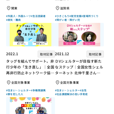
「仕事」と「居場所」づくり
関東
滋賀県
#外国人・外国ルーツ
#生活困窮者
#ひきこもり
#就労支援
#居場所づくり
#病気・難病
#障がい者・障がい児
2022.1
2021.12
取材記事
取材記事
タッグを組んでサポート。非
ＤVシェルターが目指す新た
行少年の「生き直し」｜全国
なステップ｜全国女性シェル
再非行防止ネットワーク協議
ターネット 北仲千里さん×
会 高坂朝人さん×評論家 荻
ジャーナリスト 浜田敬子さ
全国対象事業
全国対象事業
上チキさん【聞き手】
ん【聞き手】
#住まい・シェルター
#多機関連携
#住まい・シェルター
#女性
#罪を犯した人
#社会課題解決の担い手育成