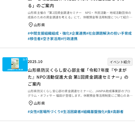
る」のご案内
山形県主催の「第2回資金調達セミナー NPO・市民活動・地域活動団体の
成長のための資金調達を考える」にて、休眠預金等活用制度について紹介し
ます。山形県での活用事例「山形の暮らしとなりわいスケダチプロジェク
山形県
ト」の事例紹介もあります。休眠預金等活用制度にご関心のある方はぜひご
参加をご検討ください。 第2回資金調達セミナー NPO・市民活動・地域活
#中間支援組織組成・強化
#企業連携
#社会課題解決の担い手育成
動団体の成長のための資金調達を考える～やまがた社会貢献基金・休眠預金
#移住者
#空き家活用
#行政連携
の活用事例から～ NPO・市民活動・地域活動団体の成長には資金がカギ。
本セミナーでは、やまがた社会貢献基金や休眠預金等活用制度を活かした資
金調達のノウハウと成功事例を紹介します 。 ★リア...
2025.10
イベント紹介
山形県防災くらし安心部主催「令和7年度『やまが
た』NPO活動促進大会 第1回資金調達セミナー」の
ご案内
山形県防災くらし安心部の資金調達セミナーに、JANPIA助成事業部のプロ
グラム・オフィサー 福田が登壇します。休眠預金等活用制度にご関心のある
方々に参考にしていただきたく紹介します。 令和7年度「やまがた」NPO活
山形県
動促進大会 第1回資金調達セミナー 山形県主催の「やまがたNPO活動促進大
会 第1回資金調達セミナー」にて、休眠預金等活用制度について紹介しま
#女性
#居場所づくり
#生活困窮者
#組織基盤強化
#食
#高齢者
す。休眠預金等活用制度にご関心のある方はぜひご参加をご検討ください。
PRのプロが伝授する「伝え方のコツ」と、NPO等の活用資金として「やま
がた社会貢献基金」「休眠預金」を併せてご紹介します。 【イベント情報】