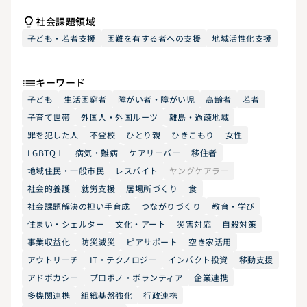
社会課題領域
子ども・若者支援
困難を有する者への支援
地域活性化支援
キーワード
子ども
生活困窮者
障がい者・障がい児
高齢者
若者
子育て世帯
外国人・外国ルーツ
離島・過疎地域
罪を犯した人
不登校
ひとり親
ひきこもり
女性
LGBTQ＋
病気・難病
ケアリーバー
移住者
地域住民・一般市民
レスパイト
ヤングケアラー
社会的養護
就労支援
居場所づくり
食
社会課題解決の担い手育成
つながりづくり
教育・学び
住まい・シェルター
文化・アート
災害対応
自殺対策
事業収益化
防災減災
ピアサポート
空き家活用
アウトリーチ
IT・テクノロジー
インパクト投資
移動支援
アドボカシー
プロボノ・ボランティア
企業連携
多機関連携
組織基盤強化
行政連携