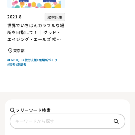
2021.8
取材記事
世界でいちばんカラフルな場
所を目指して！｜ グッド・
エイジング・エールズ 松中
権さん × エッセイスト 小島
東京都
慶子さん【聞き手】
#LGBTQ＋
#就労支援
#居場所づくり
#若者
#高齢者
フリーワード検索