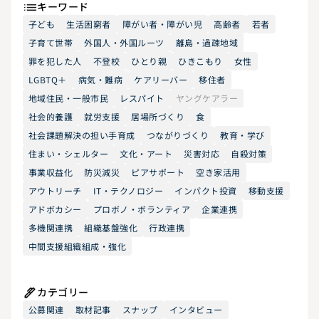
キーワード
子ども
生活困窮者
障がい者・障がい児
高齢者
若者
子育て世帯
外国人・外国ルーツ
離島・過疎地域
罪を犯した人
不登校
ひとり親
ひきこもり
女性
LGBTQ＋
病気・難病
ケアリーバー
移住者
地域住民・一般市民
レスパイト
ヤングケアラー
社会的養護
就労支援
居場所づくり
食
社会課題解決の担い手育成
つながりづくり
教育・学び
住まい・シェルター
文化・アート
災害対応
自殺対策
事業収益化
防災減災
ピアサポート
空き家活用
アウトリーチ
IT・テクノロジー
インパクト投資
移動支援
アドボカシー
プロボノ・ボランティア
企業連携
多機関連携
組織基盤強化
行政連携
中間支援組織組成・強化
カテゴリー
公募関連
取材記事
スナップ
インタビュー