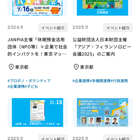
2026.5
2025.11
イベント紹介
イベント紹介
JANPIA主催「休眠預金活用
公益財団法人日本財団主催
団体（NPO等）×企業で社会
「アジア・フィランソロピー
的インパクトを！東京マッチ
会議2025」のご案内
ング会『成果報告会』」のご
東京都
東京都
紹介
#プロボノ・ボランティア
#企業連携
#多機関連携
#行政連携
#企業連携
#子ども
2025.11
2025.11
イベント紹介
イベント紹介