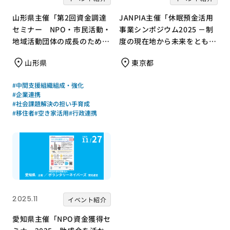
山形県主催「第2回資金調達
JANPIA主催「休眠預金活用
セミナー NPO・市民活動・
事業シンポジウム2025 －制
地域活動団体の成長のための
度の現在地から未来をともに
資金調達を考える」のご案内
描く－」を開催！
山形県
東京都
#中間支援組織組成・強化
#企業連携
#社会課題解決の担い手育成
#移住者
#空き家活用
#行政連携
2025.11
イベント紹介
愛知県主催「NPO資金獲得セ