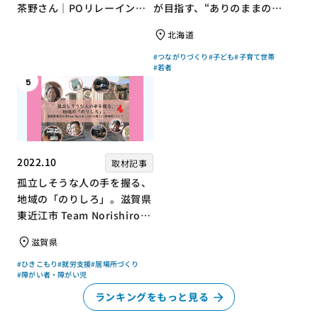
茶野さん｜POリレーインタ
が目指す、“ありのままの自
ビュー no.001
分”を大切にするコミュニテ
北海道
ィづくり
#つながりづくり
#子ども
#子育て世帯
#若者
5
2022.10
取材記事
孤立しそうな人の手を握る、
地域の「のりしろ」。滋賀県
東近江市 Team Norishiroの
「仕事」と「居場所」づくり
滋賀県
#ひきこもり
#就労支援
#居場所づくり
#障がい者・障がい児
ランキングをもっと見る