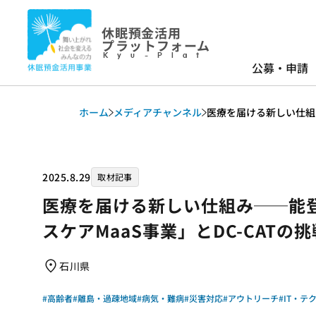
休眠預金活用
プラットフォーム
Kyu-Plat
公募・申請
ホーム
メディアチャンネル
医療を届ける新しい仕組み
2025.8.29
取材記事
医療を届ける新しい仕組み──能
スケアMaaS事業」とDC-CATの挑
石川県
#高齢者
#離島・過疎地域
#病気・難病
#災害対応
#アウトリーチ
#IT・テ