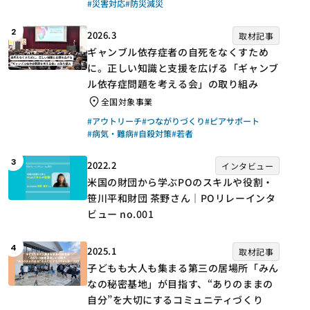
#災害対応
#防災減災
2
2026.3
取材記事
ギャンブル依存症者の自死をなくすため
に。正しい知識と支援を広げる「ギャンブ
ル依存症問題を考える会」の取り組み
全国対象事業
#アウトリーチ
#つながりづくり
#ピアサポート
#病気・難病
#自殺対策
#若者
3
2022.2
インタビュー
米国の財団から学ぶPOのスキルや役割・
笹川平和財団 茶野さん｜POリレーインタ
ビュー no.001
4
2025.1
取材記事
子どもも大人も集まる第三の居場所「みん
なの秘密基地」が目指す、“ありのままの
自分”を大切にするコミュニティづくり