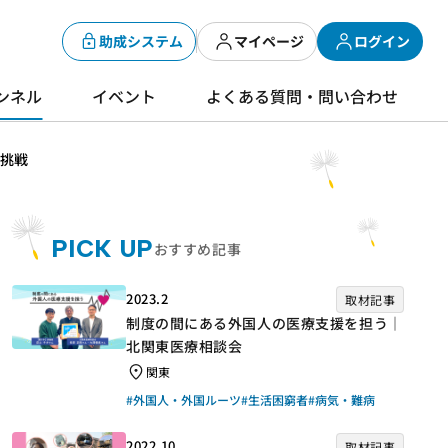
助成システム
マイページ
ログイン
ンネル
イベント
よくある質問・問い合わせ
の挑戦
PICK UP
おすすめ記事
2023.2
取材記事
制度の間にある外国人の医療支援を担う｜
北関東医療相談会
関東
#外国人・外国ルーツ
#生活困窮者
#病気・難病
2022.10
取材記事