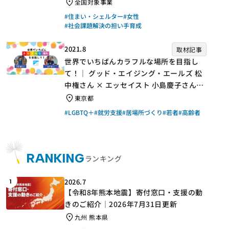
手】
全国対象事業
#住まい・シェルター
#女性
#社会課題解決の担い手育成
2021.8
取材記事
世界でいちばんカラフルな場所を目指し
て！｜ グッド・エイジング・エールズ 松
中権さん × エッセイスト 小島慶子さん
【聞き手】
東京都
#LGBTQ＋
#就労支援
#居場所づくり
#若者
#高齢者
RANKING
ランキング
2026.7
1
【令和8年熊本地震】寄付窓口・支援の動
きのご紹介｜2026年7月31日更新
九州 熊本県