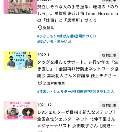
孤立しそうな人の手を握る、地域の「のり
しろ」。滋賀県東近江市 Team Norishiro
の「仕事」と「居場所」づくり
滋賀県
#ひきこもり
#就労支援
#居場所づくり
#障がい者・障がい児
2022.1
取材記事
タッグを組んでサポート。非行少年の「生
き直し」｜全国再非行防止ネットワーク協
議会 高坂朝人さん×評論家 荻上チキさん
【聞き手】
全国対象事業
#住まい・シェルター
#多機関連携
#罪を犯した人
2021.12
取材記事
ＤVシェルターが目指す新たなステップ｜
全国女性シェルターネット 北仲千里さん
×ジャーナリスト 浜田敬子さん【聞き