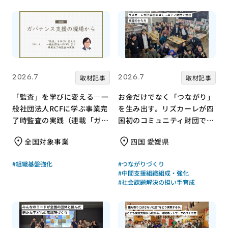
2026.7
2026.7
取材記事
取材記事
「監査」を学びに変える—一
お金だけでなく「つながり」
般社団法人RCFに学ぶ事業完
を生み出す。リズカーレが四
了時監査の実践（連載「ガバ
国初のコミュニティ財団で挑
ナンス支援の現場から」
む支援のかたち
全国対象事業
四国 愛媛県
Vol.3）
#組織基盤強化
#つながりづくり
#中間支援組織組成・強化
#社会課題解決の担い手育成