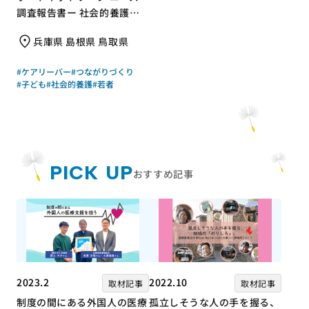
調査報告書ー 社会的養護の
若者と支援現場の声からー」
兵庫県 島根県 鳥取県
｜さんいん若者サポートネッ
トワーク（労働者協同組合
#ケアリーバー
#つながりづくり
ワーカーズコープ・センター
#子ども
#社会的養護
#若者
事業団）｜成果物レポート
PICK UP
おすすめ記事
2023.2
2022.10
取材記事
取材記事
制度の間にある外国人の医療
孤立しそうな人の手を握る、