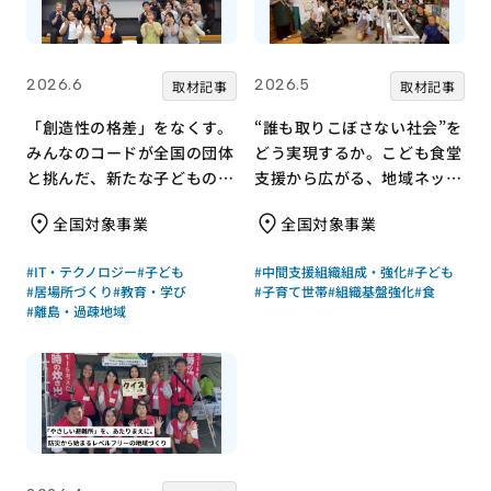
2026.6
2026.5
取材記事
取材記事
「創造性の格差」をなくす。
“誰も取りこぼさない社会”を
みんなのコードが全国の団体
どう実現するか。こども食堂
と挑んだ、新たな子どもの居
支援から広がる、地域ネット
場所づくり
ワークのつくり方
全国対象事業
全国対象事業
#IT・テクノロジー
#子ども
#中間支援組織組成・強化
#子ども
#居場所づくり
#教育・学び
#子育て世帯
#組織基盤強化
#食
#離島・過疎地域