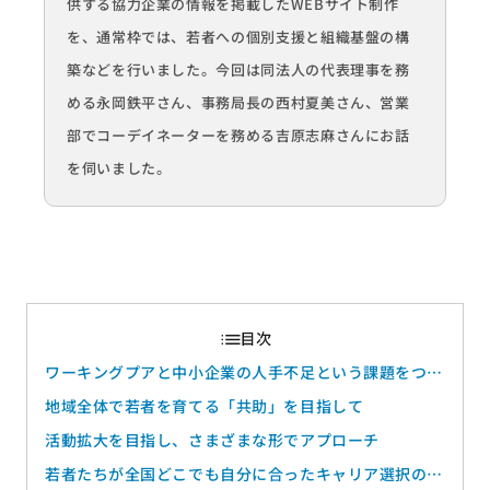
供する
協力
企業の情報を掲載したWEBサイト制作
を、通常枠では、
若者への個別支援と
組織基盤の構
築などを行いました。今回は同法人の代表理事を務
める永岡鉄平さん、事務局長の西村夏
美
さん、営業
部でコーデイネーターを務める吉原志麻さんにお話
を伺いました。
ワーキングプアと中小企業の人手不足という課題をつな
ぐ
地域全体で若者を育てる「共助」を目指して
活動拡大を目指し、さまざまな形でアプローチ
若者たちが全国どこでも自分に合ったキャリア選択の機