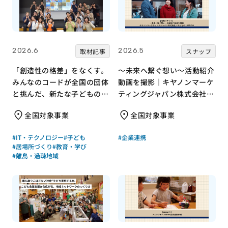
2026.6
2026.5
取材記事
スナップ
「創造性の格差」をなくす。
～未来へ繋ぐ想い～活動紹介
みんなのコードが全国の団体
動画を撮影｜キヤノンマーケ
と挑んだ、新たな子どもの居
ティングジャパン株式会社×
場所づくり
みんなの×JANPIA
全国対象事業
全国対象事業
#IT・テクノロジー
#子ども
#企業連携
#居場所づくり
#教育・学び
#離島・過疎地域