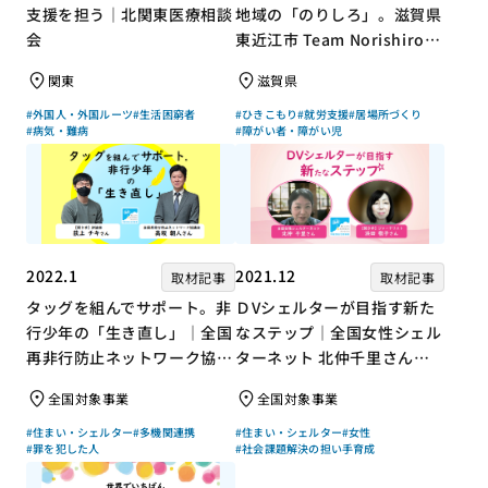
支援を担う｜北関東医療相談
地域の「のりしろ」。滋賀県
会
東近江市 Team Norishiroの
「仕事」と「居場所」づくり
関東
滋賀県
#外国人・外国ルーツ
#生活困窮者
#ひきこもり
#就労支援
#居場所づくり
#病気・難病
#障がい者・障がい児
2022.1
2021.12
取材記事
取材記事
タッグを組んでサポート。非
ＤVシェルターが目指す新た
行少年の「生き直し」｜全国
なステップ｜全国女性シェル
再非行防止ネットワーク協議
ターネット 北仲千里さん×
会 高坂朝人さん×評論家 荻
ジャーナリスト 浜田敬子さ
全国対象事業
全国対象事業
上チキさん【聞き手】
ん【聞き手】
#住まい・シェルター
#多機関連携
#住まい・シェルター
#女性
#罪を犯した人
#社会課題解決の担い手育成