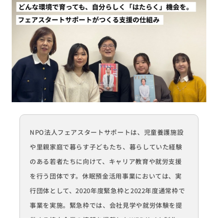
NPO法人フェアスタートサポートは、児童養護施設
や里親家庭
で暮らす子ども
たち
、暮らしていた経験
のある
若者
たち
に向けて、キャリア教育や就労支援
を行う団体です。休眠預金活用事業においては、実
行団体として、2020年度緊急枠と2022年度通常枠で
事業
を実施。緊急枠では、会社見学や就労体験を提