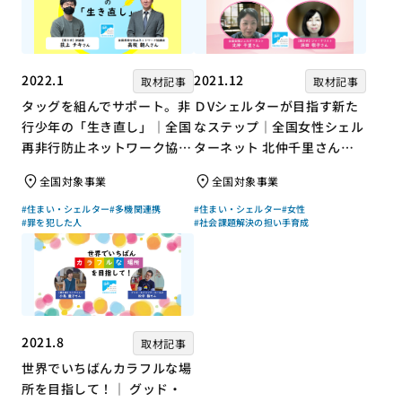
2022.1
2021.12
取材記事
取材記事
タッグを組んでサポート。非
ＤVシェルターが目指す新た
行少年の「生き直し」｜全国
なステップ｜全国女性シェル
再非行防止ネットワーク協議
ターネット 北仲千里さん×
会 高坂朝人さん×評論家 荻
ジャーナリスト 浜田敬子さ
全国対象事業
全国対象事業
上チキさん【聞き手】
ん【聞き手】
#住まい・シェルター
#多機関連携
#住まい・シェルター
#女性
#罪を犯した人
#社会課題解決の担い手育成
2021.8
取材記事
世界でいちばんカラフルな場
所を目指して！｜ グッド・