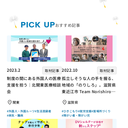
PICK UP
おすすめ記事
2023.2
2022.10
取材記事
取材記事
制度の間にある外国人の医療
孤立しそうな人の手を握る、
支援を担う｜北関東医療相談
地域の「のりしろ」。滋賀県
会
東近江市 Team Norishiroの
「仕事」と「居場所」づくり
関東
滋賀県
#外国人・外国ルーツ
#生活困窮者
#ひきこもり
#就労支援
#居場所づくり
#病気・難病
#障がい者・障がい児