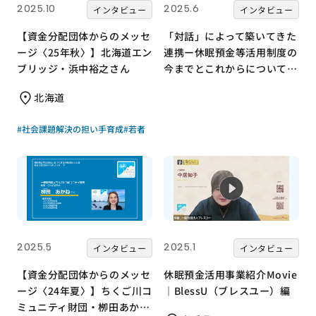
2025.10
2025.6
インタビュー
インタビュー
【資金分配団体からのメッセ
「対話」によって築いてきた
ージ〈25年秋〉】北海道エン
連携ー休眠預金等活用制度の
ブリッジ・浜中裕之さん
今までとこれからについて、
事務局長に聞きました。
北海道
#社会課題解決の担い手育成
#若者
2025.5
2025.1
インタビュー
インタビュー
【資金分配団体からのメッセ
休眠預金活用事業紹介Movie
ージ〈24年夏〉】ちくご川コ
｜BlessU（ブレスユー）編
ミュニティ財団・栁田あかね