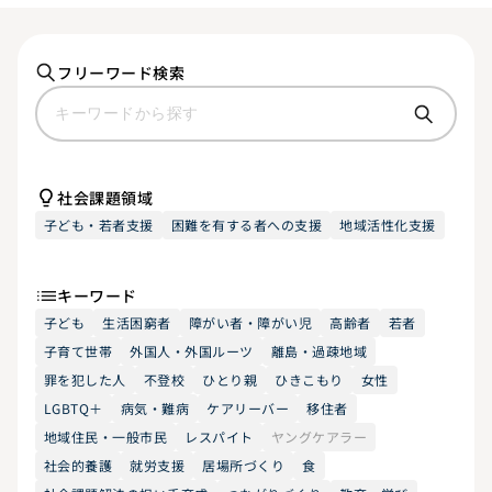
フリーワード検索
社会課題領域
子ども・若者支援
困難を有する者への支援
地域活性化支援
キーワード
子ども
生活困窮者
障がい者・障がい児
高齢者
若者
子育て世帯
外国人・外国ルーツ
離島・過疎地域
罪を犯した人
不登校
ひとり親
ひきこもり
女性
LGBTQ＋
病気・難病
ケアリーバー
移住者
地域住民・一般市民
レスパイト
ヤングケアラー
社会的養護
就労支援
居場所づくり
食