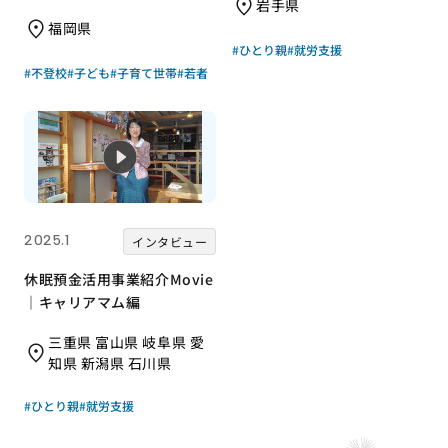
岩手県
さん
福岡県
#ひとり親
#就労支援
#不登校
#子ども
#子育て世帯
#若者
2025.1
インタビュー
休眠預金活用事業紹介Movie
｜キャリアマム編
三重県 富山県 岐阜県 愛
知県 新潟県 石川県
#ひとり親
#就労支援