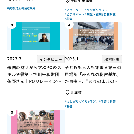
全国対象事業
組み
#災害対応
#防災減災
#アウトリーチ
#つながりづくり
#ピアサポート
#病気・難病
#自殺対策
#若者
3
4
2022.2
2025.1
インタビュー
取材記事
米国の財団から学ぶPOのス
子どもも大人も集まる第三の
キルや役割・笹川平和財団
居場所「みんなの秘密基地」
茶野さん｜POリレーインタ
が目指す、“ありのままの自
ビュー no.001
分”を大切にするコミュニテ
北海道
ィづくり
#つながりづくり
#子ども
#子育て世帯
#若者
5