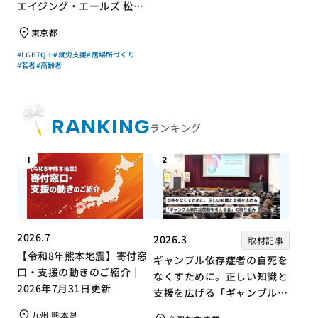
エイジング・エールズ 松中
権さん × エッセイスト 小島
東京都
慶子さん【聞き手】
#LGBTQ＋
#就労支援
#居場所づくり
#若者
#高齢者
RANKING
ランキング
1
2
2026.7
2026.3
取材記事
【令和8年熊本地震】寄付窓
ギャンブル依存症者の自死を
口・支援の動きのご紹介｜
なくすために。正しい知識と
2026年7月31日更新
支援を広げる「ギャンブル依
存症問題を考える会」の取り
九州 熊本県