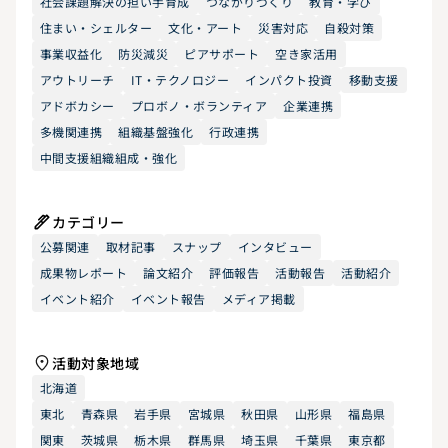
社会課題解決の担い手育成
つながりづくり
教育・学び
住まい・シェルター
文化・アート
災害対応
自殺対策
事業収益化
防災減災
ピアサポート
空き家活用
アウトリーチ
IT・テクノロジー
インパクト投資
移動支援
アドボカシー
プロボノ・ボランティア
企業連携
多機関連携
組織基盤強化
行政連携
中間支援組織組成・強化
カテゴリー
公募関連
取材記事
スナップ
インタビュー
成果物レポート
論文紹介
評価報告
活動報告
活動紹介
イベント紹介
イベント報告
メディア掲載
活動対象地域
北海道
東北
青森県
岩手県
宮城県
秋田県
山形県
福島県
関東
茨城県
栃木県
群馬県
埼玉県
千葉県
東京都