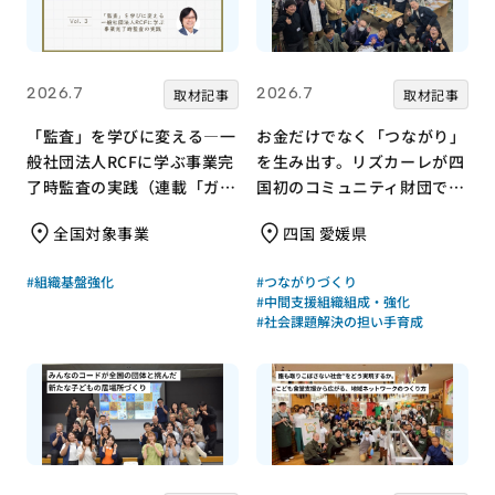
2026.7
2026.7
取材記事
取材記事
「監査」を学びに変える—一
お金だけでなく「つながり」
般社団法人RCFに学ぶ事業完
を生み出す。リズカーレが四
了時監査の実践（連載「ガバ
国初のコミュニティ財団で挑
ナンス支援の現場から」
む支援のかたち
全国対象事業
四国 愛媛県
Vol.3）
#組織基盤強化
#つながりづくり
#中間支援組織組成・強化
#社会課題解決の担い手育成