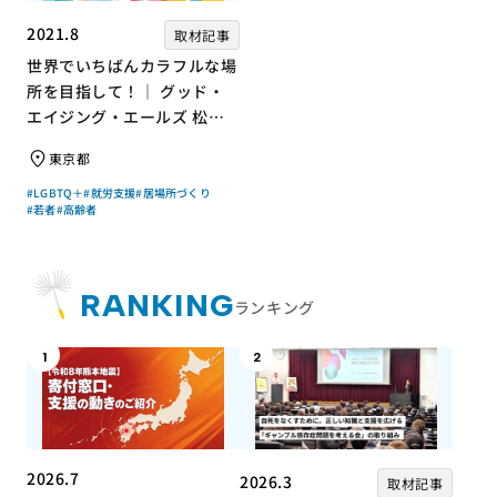
2021.8
取材記事
世界でいちばんカラフルな場
所を目指して！｜ グッド・
エイジング・エールズ 松中
権さん × エッセイスト 小島
東京都
慶子さん【聞き手】
#LGBTQ＋
#就労支援
#居場所づくり
#若者
#高齢者
RANKING
ランキング
1
2
2026.7
2026.3
取材記事