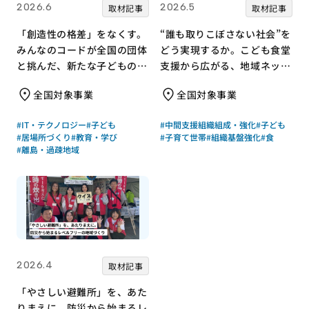
2026.6
2026.5
取材記事
取材記事
「創造性の格差」をなくす。
“誰も取りこぼさない社会”を
みんなのコードが全国の団体
どう実現するか。こども食堂
と挑んだ、新たな子どもの居
支援から広がる、地域ネット
場所づくり
ワークのつくり方
全国対象事業
全国対象事業
#IT・テクノロジー
#子ども
#中間支援組織組成・強化
#子ども
#居場所づくり
#教育・学び
#子育て世帯
#組織基盤強化
#食
#離島・過疎地域
2026.4
取材記事
「やさしい避難所」を、あた
りまえに。防災から始まるレ