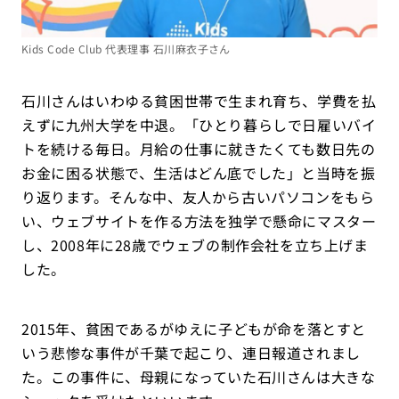
Kids Code Club 代表理事 石川麻衣子さん
石川さんはいわゆる貧困世帯で生まれ育ち、学費を払
えずに九州大学を中退。「ひとり暮らしで日雇いバイ
トを続ける毎日。月給の仕事に就きたくても数日先の
お金に困る状態で、生活はどん底でした」と当時を振
り返ります。そんな中、友人から古いパソコンをもら
い、ウェブサイトを作る方法を独学で懸命にマスター
し、2008年に28歳でウェブの制作会社を立ち上げま
した。
2015年、貧困であるがゆえに子どもが命を落とすと
いう悲惨な事件が千葉で起こり、連日報道されまし
た。この事件に、母親になっていた石川さんは大きな