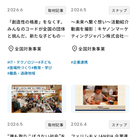
2026.6
2026.5
取材記事
スナップ
「創造性の格差」をなくす。
～未来へ繋ぐ想い～活動紹介
みんなのコードが全国の団体
動画を撮影｜キヤノンマーケ
と挑んだ、新たな子どもの居
ティングジャパン株式会社×
場所づくり
みんなの×JANPIA
全国対象事業
全国対象事業
#IT・テクノロジー
#子ども
#企業連携
#居場所づくり
#教育・学び
#離島・過疎地域
2026.5
2026.4
取材記事
スナップ
“誰も取りこぼさない社会”を
フェリシモ×JANPIA 企業連