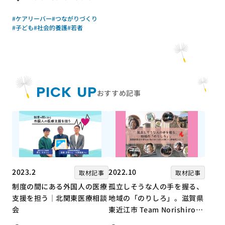
トワーク（労働者協同組合
#ケアリーバー
#つながりづくり
ワーカーズコープ・センター
#子ども
#社会的養護
#若者
事業団）｜成果物レポート
PICK UP
おすすめ記事
2023.2
2022.10
取材記事
取材記事
制度の間にある外国人の医療
孤立しそうな人の手を握る、
支援を担う｜北関東医療相談
地域の「のりしろ」。滋賀県
会
東近江市 Team Norishiroの
「仕事」と「居場所」づくり