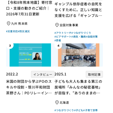
【令和8年熊本地震】寄付窓
ギャンブル依存症者の自死を
口・支援の動きのご紹介｜
なくすために。正しい知識と
2026年7月31日更新
支援を広げる「ギャンブル依
存症問題を考える会」の取り
九州 熊本県
全国対象事業
組み
#災害対応
#防災減災
#アウトリーチ
#つながりづくり
#ピアサポート
#病気・難病
#自殺対策
#若者
3
4
2022.2
2025.1
インタビュー
取材記事
米国の財団から学ぶPOのス
子どもも大人も集まる第三の
キルや役割・笹川平和財団
居場所「みんなの秘密基地」
茶野さん｜POリレーインタ
が目指す、“ありのままの自
ビュー no.001
分”を大切にするコミュニテ
北海道
ィづくり
#つながりづくり
#子ども
#子育て世帯