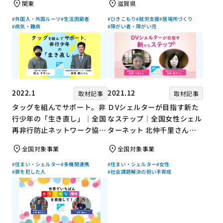
関東
滋賀県
#外国人・外国ルーツ
#生活困窮者
#ひきこもり
#就労支援
#居場所づくり
#病気・難病
#障がい者・障がい児
2022.1
2021.12
取材記事
取材記事
タッグを組んでサポート。非
ＤVシェルターが目指す新た
行少年の「生き直し」｜全国
なステップ｜全国女性シェル
再非行防止ネットワーク協議
ターネット 北仲千里さん×
会 高坂朝人さん×評論家 荻
ジャーナリスト 浜田敬子さ
全国対象事業
全国対象事業
上チキさん【聞き手】
ん【聞き手】
#住まい・シェルター
#多機関連携
#住まい・シェルター
#女性
#罪を犯した人
#社会課題解決の担い手育成