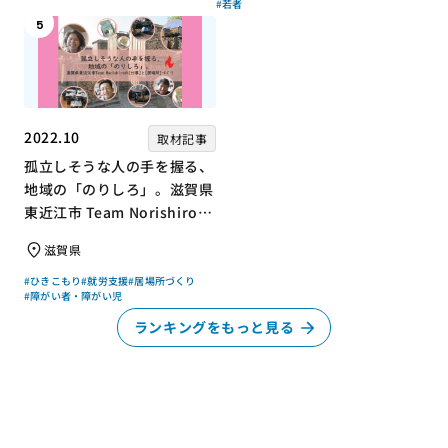
#若者
5
2022.10
取材記事
孤立しそうな人の手を握る、
地域の「のりしろ」。滋賀県
東近江市 Team Norishiroの
「仕事」と「居場所」づくり
滋賀県
#ひきこもり
#就労支援
#居場所づくり
#障がい者・障がい児
ランキングをもっと見る