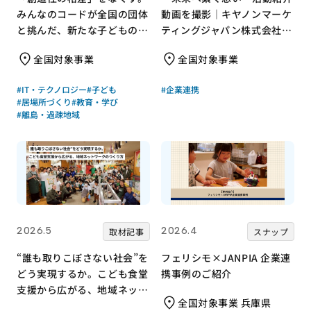
みんなのコードが全国の団体
動画を撮影｜キヤノンマーケ
と挑んだ、新たな子どもの居
ティングジャパン株式会社×
場所づくり
みんなの×JANPIA
全国対象事業
全国対象事業
#IT・テクノロジー
#子ども
#企業連携
#居場所づくり
#教育・学び
#離島・過疎地域
2026.5
2026.4
取材記事
スナップ
“誰も取りこぼさない社会”を
フェリシモ×JANPIA 企業連
どう実現するか。こども食堂
携事例のご紹介
支援から広がる、地域ネット
全国対象事業 兵庫県
ワークのつくり方