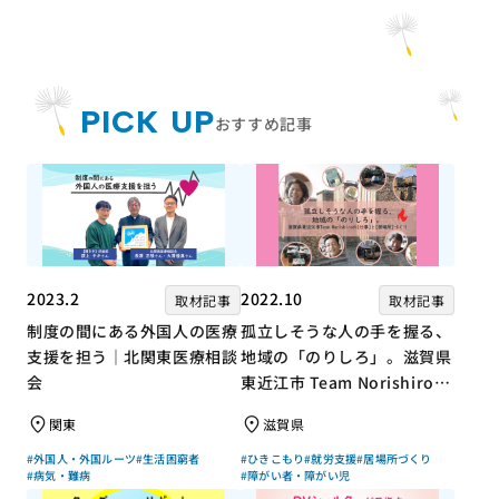
PICK UP
おすすめ記事
2023.2
2022.10
取材記事
取材記事
制度の間にある外国人の医療
孤立しそうな人の手を握る、
支援を担う｜北関東医療相談
地域の「のりしろ」。滋賀県
会
東近江市 Team Norishiroの
「仕事」と「居場所」づくり
関東
滋賀県
#外国人・外国ルーツ
#生活困窮者
#ひきこもり
#就労支援
#居場所づくり
#病気・難病
#障がい者・障がい児