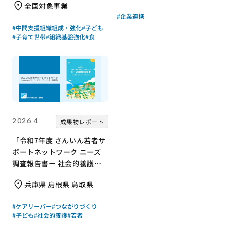
全国対象事業
#企業連携
#中間支援組織組成・強化
#子ども
#子育て世帯
#組織基盤強化
#食
2026.4
成果物レポート
「令和7年度 さんいん若者サ
ポートネットワーク ニーズ
調査報告書ー 社会的養護の
若者と支援現場の声からー」
兵庫県 島根県 鳥取県
｜さんいん若者サポートネッ
トワーク（労働者協同組合
#ケアリーバー
#つながりづくり
ワーカーズコープ・センター
#子ども
#社会的養護
#若者
事業団）｜成果物レポート