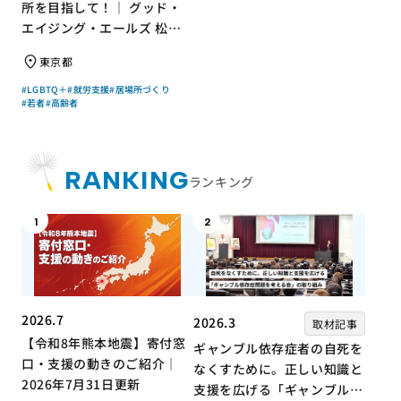
所を目指して！｜ グッド・
エイジング・エールズ 松中
権さん × エッセイスト 小島
東京都
慶子さん【聞き手】
#LGBTQ＋
#就労支援
#居場所づくり
#若者
#高齢者
RANKING
ランキング
1
2
2026.7
2026.3
取材記事
【令和8年熊本地震】寄付窓
ギャンブル依存症者の自死を
口・支援の動きのご紹介｜
なくすために。正しい知識と
2026年7月31日更新
支援を広げる「ギャンブル依