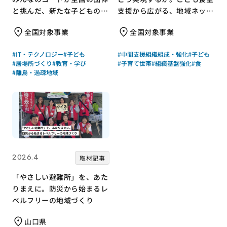
と挑んだ、新たな子どもの居
支援から広がる、地域ネット
場所づくり
ワークのつくり方
全国対象事業
全国対象事業
#IT・テクノロジー
#子ども
#中間支援組織組成・強化
#子ども
#居場所づくり
#教育・学び
#子育て世帯
#組織基盤強化
#食
#離島・過疎地域
2026.4
取材記事
「やさしい避難所」を、あた
りまえに。防災から始まるレ
ベルフリーの地域づくり
山口県