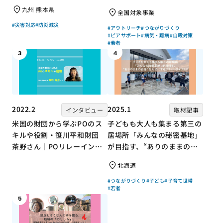
存症問題を考える会」の取り
九州 熊本県
全国対象事業
組み
#災害対応
#防災減災
#アウトリーチ
#つながりづくり
#ピアサポート
#病気・難病
#自殺対策
#若者
3
4
2022.2
2025.1
インタビュー
取材記事
米国の財団から学ぶPOのス
子どもも大人も集まる第三の
キルや役割・笹川平和財団
居場所「みんなの秘密基地」
茶野さん｜POリレーインタ
が目指す、“ありのままの自
ビュー no.001
分”を大切にするコミュニテ
北海道
ィづくり
#つながりづくり
#子ども
#子育て世帯
#若者
5