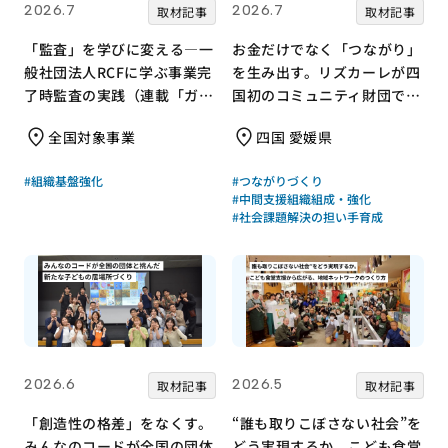
2026.7
2026.7
取材記事
取材記事
「監査」を学びに変える—一
お金だけでなく「つながり」
般社団法人RCFに学ぶ事業完
を生み出す。リズカーレが四
了時監査の実践（連載「ガバ
国初のコミュニティ財団で挑
ナンス支援の現場から」
む支援のかたち
全国対象事業
四国 愛媛県
Vol.3）
#組織基盤強化
#つながりづくり
#中間支援組織組成・強化
#社会課題解決の担い手育成
2026.6
2026.5
取材記事
取材記事
「創造性の格差」をなくす。
“誰も取りこぼさない社会”を
みんなのコードが全国の団体
どう実現するか。こども食堂