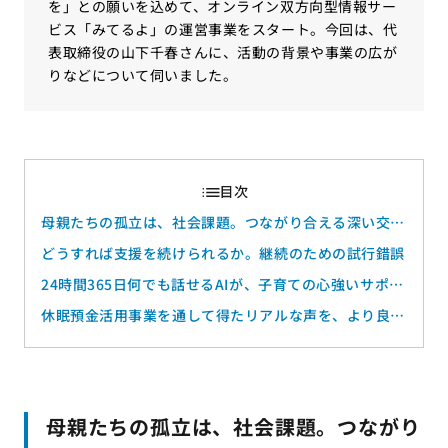
を」との願いを込めて、オンライン双方向型情報サー
ビス「みてるよ」の運営事業をスタート。今回は、代
表取締役の山下千春さんに、活動の背景や事業の広が
りなどについて伺いました。
母親たちの孤立は、社会課題。つながり合える深い交流
を
どうすれば支援を続けられるか。継続のための試行錯誤
24時間365日何でも話せるAIが、子育ての心強いサポー
ターに
休眠預金活用事業を通して得たリアルな声を、より良い
サービスづくりに生かす
母親たちの孤立は、社会課題。つながり