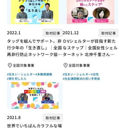
2022.1
2021.12
取材記事
取材記事
タッグを組んでサポート。非
ＤVシェルターが目指す新た
行少年の「生き直し」｜全国
なステップ｜全国女性シェル
再非行防止ネットワーク協議
ターネット 北仲千里さん×
会 高坂朝人さん×評論家 荻
ジャーナリスト 浜田敬子さ
全国対象事業
全国対象事業
上チキさん【聞き手】
ん【聞き手】
#住まい・シェルター
#多機関連携
#住まい・シェルター
#女性
#罪を犯した人
#社会課題解決の担い手育成
2021.8
取材記事
世界でいちばんカラフルな場