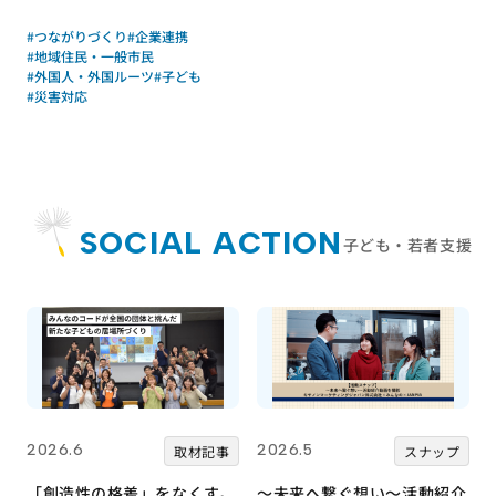
#つながりづくり
#企業連携
#地域住民・一般市民
#外国人・外国ルーツ
#子ども
#災害対応
SOCIAL ACTION
子ども・若者支援
2026.6
2026.5
取材記事
スナップ
「創造性の格差」をなくす。
～未来へ繋ぐ想い～活動紹介