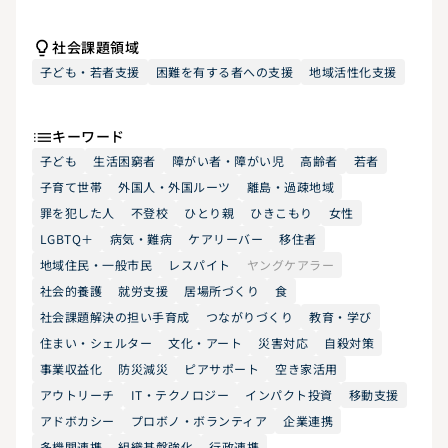
社会課題領域
子ども・若者支援
困難を有する者への支援
地域活性化支援
キーワード
子ども
生活困窮者
障がい者・障がい児
高齢者
若者
子育て世帯
外国人・外国ルーツ
離島・過疎地域
罪を犯した人
不登校
ひとり親
ひきこもり
女性
LGBTQ＋
病気・難病
ケアリーバー
移住者
地域住民・一般市民
レスパイト
ヤングケアラー
社会的養護
就労支援
居場所づくり
食
社会課題解決の担い手育成
つながりづくり
教育・学び
住まい・シェルター
文化・アート
災害対応
自殺対策
事業収益化
防災減災
ピアサポート
空き家活用
アウトリーチ
IT・テクノロジー
インパクト投資
移動支援
アドボカシー
プロボノ・ボランティア
企業連携
多機関連携
組織基盤強化
行政連携