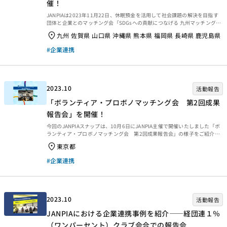
催！
JANPIAは2023年11月22日、休眠預金を活用して社会課題の解決を目指す
団体と企業とのマッチング会「SDGsへの貢献につなげる 九州マッチング
会」を福岡市の電気ビル共創館で開催しました。JANPIAとしては3回目のマ
九州 佐賀県 山口県 沖縄県 熊本県 福岡県 長崎県 鹿児島県
ッチング会で、福岡での対面開催は初となります。地元を中心とする企業30
社、九州・沖縄・山口で休眠預金活用事業を進めている21の実行団体、そ
#企業連携
のパートナーである10の資金分配団体、行政機関などから多くの方々が参
加して、とても熱気あふれる場となりました。（企業連携・マッチング会）
九州マッチング会はJANPIA主催・一般社団法人九州経済連合会共催で、電
気ビル共創館3階のカンファレン...
2023.10
活動報告
「ボランティア・プロボノマッチング会 第2回成果
報告会」を開催！
今回のJANPIAスナップは、10月6日にJANPIA主催で開催いたしました「ボ
ランティア・プロボノマッチング会 第2回成果報告会」の様子をご紹介し
ます！JANPIAでは、社会課題を解決する団体（NPO等）とCSRや社会貢
東京都
献、ソーシャルインパクトを目指す企業との連携を推進しております。ボラ
ンティア・プロボノによる企業連携の事例をご報告いただきましたので、ぜ
#企業連携
ひご覧ください。” 活動概要 JANPIAでは、休眠預金を活用して社会課題を
解決する団体と企業との連携を推進しています。今回の成果報告会では、
2023年3月7日に経団連後援のもと開催いたしました企業と団体との第2回
マッチング会での...
2023.10
活動報告
JANPIAにおける企業連携事例を紹介――経団連１％
（ワンパーセント）クラブ会合での報告会