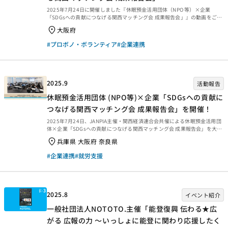
2025年7月24日に開催しました『休眠預金活用団体（NPO 等）×企業
「SDGsへの貢献につなげる関西マッチング会 成果報告会」』の動画をご紹
介します。2024年11月に実施したマッチング会には休眠預金活用20の実行
大阪府
団体と企業31社が参加。そこから生まれた39連携（協議中案件含む）の中
から3事例をご紹介します。 ＜プログラム＞ ■JANPIAからの挨拶 動画
#プロボノ・ボランティア
#企業連携
https://youtu.be/LerKbVZAwgE ■関西経済連合会からの挨拶 動画
https://youtu.be/ugKiMSfiCEQ ■休眠預金活用事業の概要の紹介 動
画
https://youtu.be/9...
2025.9
活動報告
休眠預金活用団体 (NPO等)×企業「SDGsへの貢献に
つなげる関西マッチング会 成果報告会」を開催！
2025年7月24日、JANPIA主催・関西経済連合会共催による休眠預金活用団
体×企業「SDGsへの貢献につなげる関西マッチング会 成果報告会」を大阪
市のグランフロント大阪にて開催しました。会場とオンラインのハイブリッ
兵庫県 大阪府 奈良県
ド開催で、参加者は160名（会場40名、オンライン120名）にのぼりまし
た。会場は終始熱気に包まれ、来場者は熱心に話に耳を傾けていました。
#企業連携
#就労支援
（企業連携・マッチング会） 2025年7月24日、休眠預金活用団体(NPO等)×
企業「SDGsへの貢献につなげる関西マッチング会 成果報告会」を開催しま
した。これに先立ち2024年11月に同会場で実施したマッチング会には、20
の実行団体(NPO...
2025.8
イベント紹介
一般社団法人NOTOTO.主催「能登復興 伝わる★広
がる 広報の力 ～いっしょに能登に関わり応援したく