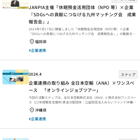
JANPIA主催「休眠預金活用団体（NPO 等）×企業
『SDGsへの貢献につなげる九州マッチング会 成果
報告会』」
2024年7月17日に開催しました「休眠預金活用団体（NPO 等）×企業
『SDGsへの貢献につなげる九州マッチング会 成果報告会』」の動画をご
紹介します。 2023年11月に実施したマッチング会には休眠預金活用21実行
福岡県
団体と企業30社が参加。そこから生まれた30連携（協議中案件含む）の中
から5事例をご紹介します。 ＜プログラム＞ ■開会の挨拶 動画
#企業連携
https://youtu.be/f7GXdjTRnV8 ■九経連の挨拶 動画
https://youtu.be/H_8jtGmqRwo ■休眠預金活用事業の紹介 動画
https://youtu.be/XkhGd-MsrG0 ■ファシリテー...
2024.4
スナップ
企業連携の取り組み 全日本空輸（ANA）×ワンスペ
ース 「オンラインジョブツアー」
今回の活動スナップは、全日本空輸株式会社（ANA）と株式会社ワンスペー
ス（22年度緊急支援枠/資金分配団体：公益財団法人みらいファンド沖縄）
が行ったオンラインジョブツアーの様子をお伝えします。（企業連携・活動
沖縄県
事例） 活動概要 公益財団法人みらいファンド沖縄（以下、みらいファンド
沖縄）は、コロナ禍で子どもたちの体験や交流が失われたという課題解決に
#企業連携
向け、人との直接的な接触を避けながらできる「配信技術を活用したコンテ
ンツ」に着目し、「みんなの配信と交流プラットフォーム〜コロナ禍で失っ
た体験や発信、交流を再構築〜」として休眠預金活用事業に取り組んでいま
す。 その実行団体として株式会社ワンスペース（以下...