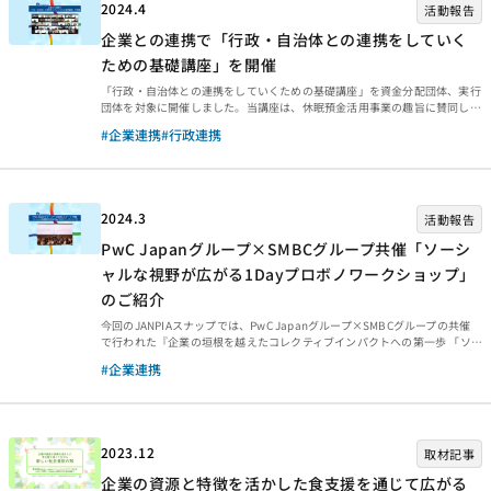
2024.4
活動報告
企業との連携で「行政・自治体との連携をしていく
ための基礎講座」を開催
「行政・自治体との連携をしていくための基礎講座」を資金分配団体、実行
団体を対象に開催しました。当講座は、休眠預金活用事業の趣旨に賛同して
くださったジョンソン・エンド・ジョンソン日本法人グループ JAPAN
#企業連携
#行政連携
COMMUNITY IMPACTを通じて、有志社員によるプロボノ支援プログラムと
して実施しました。 活動概要 行政・自治体との連携や協働を目指している
資金分配団体、実行団体の皆さんを対象に、「基本編」と「ワーク編」を
2024年2月と3月にオンライン開催しました。現職経験を活かしNPOと行政
の連携をサポートされている有志社員中西哲帥さんを講師に迎え、行政機関
2024.3
活動報告
に「伝わる」提案について学びました。...
PwC Japanグループ×SMBCグループ共催「ソーシ
ャルな視野が広がる1Dayプロボノワークショップ」
のご紹介
今回のJANPIAスナップでは、PwC Japanグループ×SMBCグループの共催
で行われた『企業の垣根を越えたコレクティブインパクトへの第一歩 「ソ
ーシャルな視野が広がる1Dayプロボノワークショップ」』の様子をお届け
#企業連携
します。 イベント概要 2024年2月17日（土）、PwC Japanグループ（以
下、PwC Japan）と株式会社三井住友フィナンシャルグループ（以下、
SMBCグループ）は、企業の垣根を越えたコレクティブインパクトの創出を
目指し、「ソーシャルな視野が広がる1Dayプロボノワークショップ」を共
同で開催しました。 本イベントは、昨年10月6日（金）にJANPIA主催で実
2023.12
取材記事
施した 「...
企業の資源と特徴を活かした食支援を通じて広がる