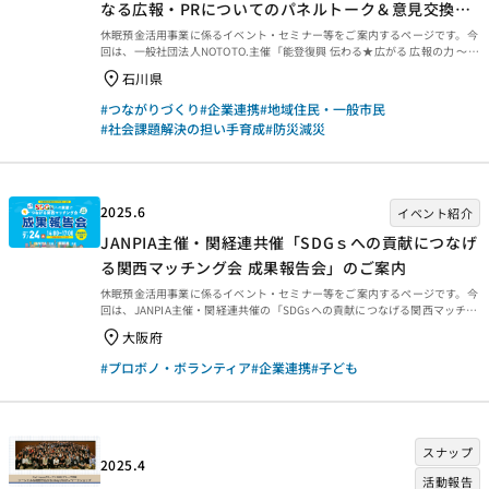
なる広報・PRについてのパネルトーク＆意見交換会
～」のご案内
休眠預金活用事業に係るイベント・セミナー等をご案内するページです。今
回は、一般社団法人NOTOTO.主催「能登復興 伝わる★広がる 広報の力 ～い
っしょに能登に関わり応援したくなる広報・PRについてのパネルトーク＆
石川県
意見交換会～」を紹介します。 能登復興 伝わる★広がる 広報の力～いっし
ょに能登に関わり応援したくなる広報・PRについてのパネルトーク＆意見
#つながりづくり
#企業連携
#地域住民・一般市民
交換会～ 能登に関連する報道や情報が急速に減り、注目や関心が薄れるな
#社会課題解決の担い手育成
#防災減災
かで、継続的に個人や企業に関心を持ってもらい、関係を継続してもらうた
めの広報やPRについて、専門家のゲストをお呼びしてパネルトークを行い
ます。後半はゲストを交えて能登各地で活動す...
2025.6
イベント紹介
JANPIA主催・関経連共催「SDGｓへの貢献につなげ
る関西マッチング会 成果報告会」のご案内
休眠預金活用事業に係るイベント・セミナー等をご案内するページです。今
回は、JANPIA主催・関経連共催の「SDGsへの貢献につなげる関西マッチン
グ会 成果報告会」をご案内します。 休眠預金活用団体（NPO 等）×企業
大阪府
「SDGsへの貢献につなげる関西マッチング会 成果報告会」 2024年11月、
休眠預金を活用した20の実行団体（NPO等）と31の企業が参加したマッチ
#プロボノ・ボランティア
#企業連携
#子ども
ング会を実施しました。本報告会では、そこから生まれた39案件（協議中
案件含む）のうち、3事例をご紹介します。企業と団体それぞれのお立場か
ら、連携の動機やプロセス、成果、今後に向けた想いなどを語っていただき
ます。その後、登壇企業とパネル...
スナップ
2025.4
活動報告