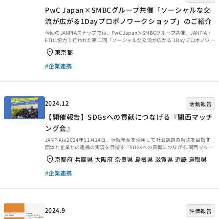
PwC Japan×SMBCグループ共催「ソーシャルな交
流が広がる1Dayプロボノワークショップ」のご紹介
今回のJANPIAスナップでは、PwC Japan×SMBCグループ共催、JANPIA・
ETIC.協力で行われた第二回「ソーシャルな交流が広がる 1Dayプロボノワー
クショップ」』の様子をお届けします。 イベント概要 2025年2月22日
東京都
（土）、PwC Japanグループ（以下、PwC Japan）と株式会社三井住友フ
ィナンシャルグループ（以下、SMBCグループ）は、企業の垣根を越えたコ
#企業連携
レクティブインパクトの創出を目指し、第二回「ソーシャルな交流が広がる
1Dayプロボノワークショップ」を共同で開催。今年度からJANPIAと資金分
配団体でもあるETIC.が協力団体として参加しました。...
2024.12
活動報告
【開催報告】SDGsへの貢献につなげる『関西マッチ
ング会』
JANPIAは2024年11月14日、休眠預金を活用して社会課題の解決を目指す
団体と企業との連携の実現を目指す「SDGsへの貢献につなげる 関西マッチ
ング会」を大阪市のグランフロント大阪で開催しました。JANPIAとしては4
京都府 兵庫県 大阪府 奈良県 島根県 滋賀県 近畿 鳥取県
回目のマッチング会で、昨年度の福岡での開催に続くものとなります。関西
を中心とする企業31社、大阪・京都・兵庫・奈良・滋賀で休眠預金活用事
#企業連携
業を進めている20の実行団体、そのパートナーである15の資金分配団体に
加え、行政機関などから多くの方々が参加して、大変熱気あふれる場となり
ました。（企業連携・マッチング会） ＜プログラム＞ 開会の挨拶と事業概
要の紹介からスタート まずは、J...
2024.9
評価報告