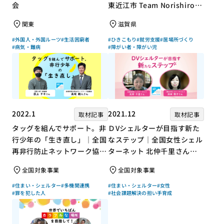
会
東近江市 Team Norishiroの
「仕事」と「居場所」づくり
関東
滋賀県
#外国人・外国ルーツ
#生活困窮者
#ひきこもり
#就労支援
#居場所づくり
#病気・難病
#障がい者・障がい児
2022.1
2021.12
取材記事
取材記事
タッグを組んでサポート。非
ＤVシェルターが目指す新た
行少年の「生き直し」｜全国
なステップ｜全国女性シェル
再非行防止ネットワーク協議
ターネット 北仲千里さん×
会 高坂朝人さん×評論家 荻
ジャーナリスト 浜田敬子さ
全国対象事業
全国対象事業
上チキさん【聞き手】
ん【聞き手】
#住まい・シェルター
#多機関連携
#住まい・シェルター
#女性
#罪を犯した人
#社会課題解決の担い手育成