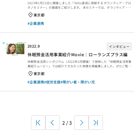
2023年1月25日に開催しました「SDGs達成に貢献する ボランティア・プロ
ボノセミナー」の動画をご紹介します。 本セミナーでは、ボランティア・プ
ロボノに先進的に取りまれている3社の事例紹介とパネルディスカッション
東京都
を行いました。 ＜プログラム＞ 00:00:00 開会のご挨拶・本セミナーの趣
旨説明等：鈴木 均 （JANPIA シニア・プロジェクト・コーディネーター）
#企業連携
00:15:52 経団連のご挨拶：長谷川 知子 （経団連 常務理事） 00:21:50
事例紹介 辻 信行氏 （PwCあらた パートナー） 古路 祐子氏 （SMBC日興証
券 経営企画部 サステナビリティ推進室） 池田 俊一氏 （...
2022.9
インタビュー
休眠預金活用事業紹介Movie｜ローランズプラス編
休眠預金活用シンポジウム（2022年5月開催）で放映した「休眠預金活用事
業紹介ムービー」では紹介できなかった映像を再編集しました。ぜひご覧く
ださい。
東京都
#企業連携
#就労支援
#障がい者・障がい児
First
Prev
2 / 3
Next
Last