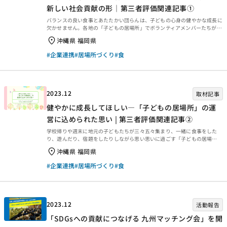
新しい社会貢献の形｜第三者評価関連記事①
バランスの良い食事とあたたかい団らんは、子どもの心身の健やかな成長に
欠かせません。各地の「子どもの居場所」でボランティアメンバーたちが愛
情を込めて準備している食卓には、民間企業からもさまざまな支援が寄せら
沖縄県 福岡県
れているのをご存知でしょうか。地域に根差した企業が地元の新鮮な食材を
寄附したり、全国に展開する食品企業が出来立てのお弁当を提供したりしな
#企業連携
#居場所づくり
#食
がら、それぞれの強みを生かして子どもたちの食事を支えているのです。資
金分配団体：全国食支援活動協力会の実行団体である一般社団法人コミュニ
ティシンクタンク北九州や社会福祉法人那覇市社会福祉協議会と連携してユ
ニークな支援を展開する株式会社吉野家と響灘菜園株式会社の...
2023.12
取材記事
健やかに成長してほしい―「子どもの居場所」の運
営に込められた思い | 第三者評価関連記事②
学校帰りや週末に地元の子どもたちが三々五々集まり、一緒に食事をした
り、遊んだり、宿題をしたりしながら思い思いに過ごす「子どもの居場
所」。地域により活動の内容はさまざまですが、子どもたちが年齢を超えて
沖縄県 福岡県
交流し、大人と触れ合い、さまざまな経験を重ねて健やかに成長してほしい
という運営者たちの願いは同じです。2019年度の休眠預金を活用した「こ
#企業連携
#居場所づくり
#食
ども食堂サポート機能設置事業」（資金分配団体：一般社団法人全国食支援
活動協力会）の支援を受け、一般社団法人コミュニティシンクタンク北九州
と社会福祉法人那覇市社会福祉協議会が物資の供給や助成金の情報提供、ネ
ットワーク化支援などを行っている居場所の中から9カ所を取り上...
2023.12
活動報告
「SDGsへの貢献につなげる 九州マッチング会」を開