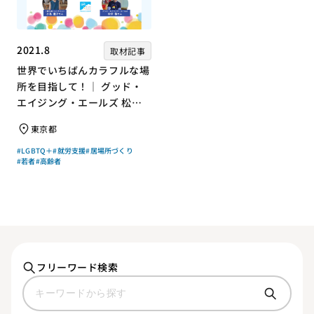
2021.8
取材記事
世界でいちばんカラフルな場
所を目指して！｜ グッド・
エイジング・エールズ 松中
権さん × エッセイスト 小島
東京都
慶子さん【聞き手】
#LGBTQ＋
#就労支援
#居場所づくり
#若者
#高齢者
フリーワード検索