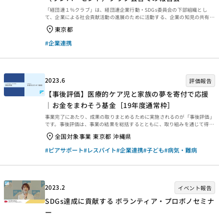
「経団連１％クラブ」は、経団連企業行動・SDGs委員会の下部組織とし
て、企業による社会貢献活動の進展のために活動する、企業の知見の共有・
共通課題の検討の場です。 2023年6月9日、この経団連1％クラブの会合に
東京都
て、JANPIAが実施している企業連携についての報告を行いました。その概
要を紹介いたします。 JANPIAは、一般社団法人日本経済団体連合会（経団
#企業連携
連）により設立された背景から、「経団連１％クラブ」と連携し、様々な活
動を行っています。2023年6月9日、この経団連1％クラブの会合にて、
JANPIAが実施している企業連携についての報告を行いました。その概要を
紹介いたします。 まずJANPIA...
2023.6
評価報告
【事後評価】医療的ケア児と家族の夢を寄付で応援
｜お金をまわそう基金［19年度通常枠］
事業完了にあたり、成果の取りまとめるために実施されるのが「事後評価」
です。事後評価は、事業の結果を総括するとともに、取り組みを通じて得ら
れた学びを今後に生かせるよう、提言や知見・教訓を整理するために行われ
全国対象事業 東京都 沖縄県
ます。今回は、2022年3月末に事業完了した2019年度通常枠【医療的ケア
児と家族の夢を寄付で応援｜お金をまわそう基金】の事後評価報告書をご紹
#ピアサポート
#レスパイト
#企業連携
#子ども
#病気・難病
介します。ぜひご覧ください。 事業概要等 事業概要などは、以下のページ
からご覧ください。 事後評価報告 事後評価報告書は、以下の外部リンクか
らご覧ください。 ・資金分配団体 ・実行団体 【事業基礎情報】
2023.2
イベント報告
SDGs達成に貢献する ボランティア・プロボノセミナ
ー