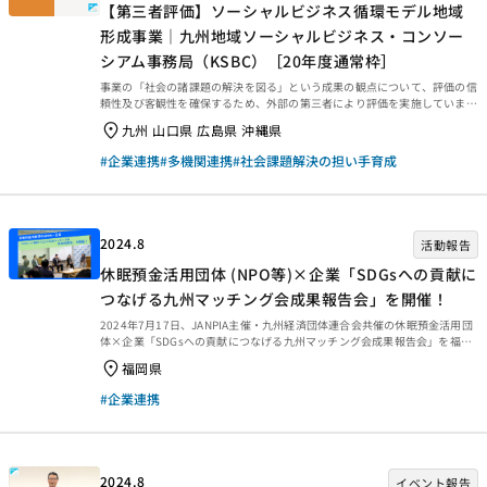
【第三者評価】ソーシャルビジネス循環モデル地域
形成事業｜九州地域ソーシャルビジネス・コンソー
シアム事務局（KSBC）［20年度通常枠］
事業の「社会の諸課題の解決を図る」という成果の観点について、評価の信
頼性及び客観性を確保するため、外部の第三者により評価を実施していま
す。今回は、2020年度通常枠【ソーシャルビジネス循環モデル地域形成事
九州 山口県 広島県 沖縄県
業｜九州地域ソーシャルビジネス・コンソーシアム事務局（KSBC）】の第
三者評価報告書をご紹介します。ぜひご覧ください。 第三者評価・外部評価
#企業連携
#多機関連携
#社会課題解決の担い手育成
とは 事業の「社会の諸課題の解決を図る」という成果の観点について、評
価の信頼性及び客観性を確保するため、外部の第三者により評価を実施して
います。事業規模、重要性、国民的関心度、革新性の高さ、発展性等の観点
よりJANPIAで対象事業を選定し、資金分配団体およ...
2024.8
活動報告
休眠預金活用団体 (NPO等)×企業「SDGsへの貢献に
つなげる九州マッチング会成果報告会」を開催！
2024年7月17日、JANPIA主催・九州経済団体連合会共催の休眠預金活用団
体×企業「SDGsへの貢献につなげる九州マッチング会成果報告会」を福岡
市の電気ビル共創館にて開催しました。会場とオンラインのハイブリット開
福岡県
催で、参加者は150名を超え、関心の高さがうかがえました。（企業連携・
マッチング会） 2024年7月17日、休眠預金活用団体(NPO等)×企業「SDGs
#企業連携
への貢献につなげる九州マッチング会成果報告会」が開催されました。先立
って2023年11月に同会場で実施したマッチング会には、21の実行団体と企
業30社が参加。本会では、そこから生まれた30連携(協議中案件含む)の中か
ら５事例について...
2024.8
イベント報告