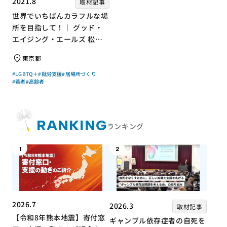
2021.8
取材記事
世界でいちばんカラフルな場
所を目指して！｜ グッド・
エイジング・エールズ 松中
権さん × エッセイスト 小島
東京都
慶子さん【聞き手】
#LGBTQ＋
#就労支援
#居場所づくり
#若者
#高齢者
RANKING
ランキング
1
2
2026.7
2026.3
取材記事
【令和8年熊本地震】寄付窓
ギャンブル依存症者の自死を