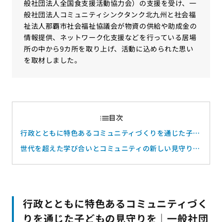
般社団法人全国食支援活動協力会）の支援を受け、一
般社団法人コミュニティシンクタンク北九州と社会福
祉法人那覇市社会福祉協議会が物資の供給や助成金の
情報提供、ネットワーク化支援などを行っている居場
所の中から9カ所を取り上げ、活動に込められた思い
を取材しました。
行政とともに特色あるコミュニティづくりを通じた子ど
もの見守りを｜一般社団法人 コミュニティシンクタン
世代を超えた学び合いとコミュニティの新しい見守りの
ク北九州
形を模索｜社会福祉法人 那覇市社会福祉協議会
行政とともに特色あるコミュニティづく
りを通じた子どもの見守りを｜一般社団