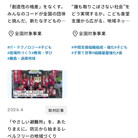
「創造性の格差」をなくす。
“誰も取りこぼさない社会”を
みんなのコードが全国の団体
どう実現するか。こども食堂
と挑んだ、新たな子どもの居
支援から広がる、地域ネット
場所づくり
ワークのつくり方
全国対象事業
全国対象事業
#IT・テクノロジー
#子ども
#中間支援組織組成・強化
#子ども
#居場所づくり
#教育・学び
#子育て世帯
#組織基盤強化
#食
#離島・過疎地域
2026.4
取材記事
「やさしい避難所」を、あた
りまえに。防災から始まるレ
ベルフリーの地域づくり