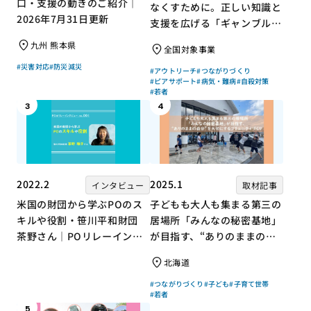
口・支援の動きのご紹介｜
なくすために。正しい知識と
2026年7月31日更新
支援を広げる「ギャンブル依
存症問題を考える会」の取り
九州 熊本県
全国対象事業
組み
#災害対応
#防災減災
#アウトリーチ
#つながりづくり
#ピアサポート
#病気・難病
#自殺対策
#若者
3
4
2022.2
2025.1
インタビュー
取材記事
米国の財団から学ぶPOのス
子どもも大人も集まる第三の
キルや役割・笹川平和財団
居場所「みんなの秘密基地」
茶野さん｜POリレーインタ
が目指す、“ありのままの自
ビュー no.001
分”を大切にするコミュニテ
北海道
ィづくり
#つながりづくり
#子ども
#子育て世帯
#若者
5