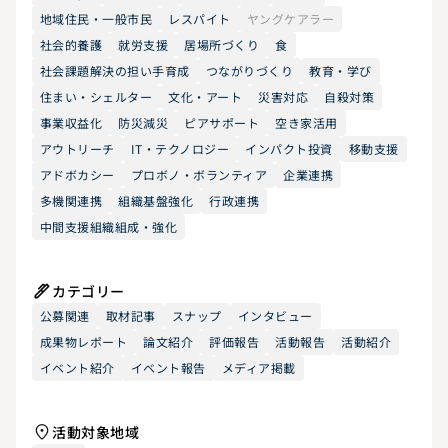
地域住民・一般市民
レスパイト
ヤングケアラー
社会的養護
就労支援
居場所づくり
食
社会課題解決の担い手育成
つながりづくり
教育・学び
住まい・シェルター
文化・アート
災害対応
自殺対策
事業収益化
防災減災
ピアサポート
空き家活用
アウトリーチ
IT・テクノロジー
インパクト投資
移動支援
アドボカシー
プロボノ・ボランティア
企業連携
多機関連携
組織基盤強化
行政連携
中間支援組織組成・強化
カテゴリー
公募関連
取材記事
スナップ
インタビュー
成果物レポート
論文紹介
評価報告
活動報告
活動紹介
イベント紹介
イベント報告
メディア掲載
活動対象地域