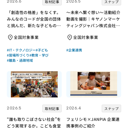
2026.6
2026.5
取材記事
スナップ
「創造性の格差」をなくす。
～未来へ繋ぐ想い～活動紹介
みんなのコードが全国の団体
動画を撮影｜キヤノンマーケ
と挑んだ、新たな子どもの居
ティングジャパン株式会社×
場所づくり
みんなの×JANPIA
全国対象事業
全国対象事業
#IT・テクノロジー
#子ども
#企業連携
#居場所づくり
#教育・学び
#離島・過疎地域
2026.5
2026.4
取材記事
スナップ
“誰も取りこぼさない社会”を
フェリシモ×JANPIA 企業連
どう実現するか。こども食堂
携事例のご紹介