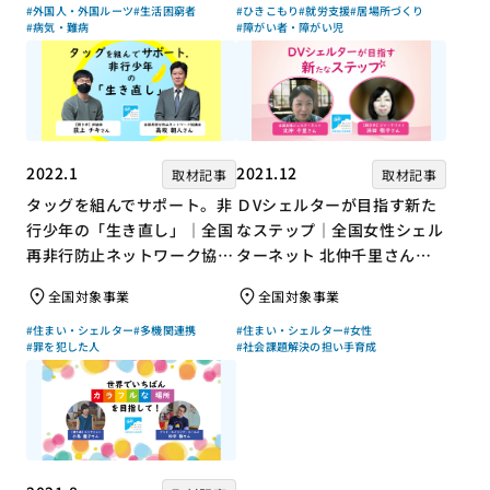
#外国人・外国ルーツ
#生活困窮者
#ひきこもり
#就労支援
#居場所づくり
#病気・難病
#障がい者・障がい児
2022.1
2021.12
取材記事
取材記事
タッグを組んでサポート。非
ＤVシェルターが目指す新た
行少年の「生き直し」｜全国
なステップ｜全国女性シェル
再非行防止ネットワーク協議
ターネット 北仲千里さん×
会 高坂朝人さん×評論家 荻
ジャーナリスト 浜田敬子さ
全国対象事業
全国対象事業
上チキさん【聞き手】
ん【聞き手】
#住まい・シェルター
#多機関連携
#住まい・シェルター
#女性
#罪を犯した人
#社会課題解決の担い手育成