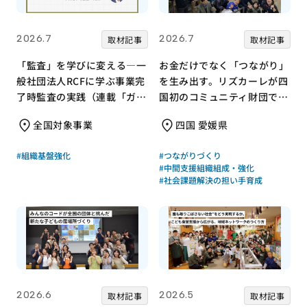
2026.7
2026.7
取材記事
取材記事
「監査」を学びに変える—一
お金だけでなく「つながり」
般社団法人RCFに学ぶ事業完
を生み出す。リズカーレが四
了時監査の実践（連載「ガバ
国初のコミュニティ財団で挑
ナンス支援の現場から」
む支援のかたち
全国対象事業
四国 愛媛県
Vol.3）
#組織基盤強化
#つながりづくり
#中間支援組織組成・強化
#社会課題解決の担い手育成
2026.6
2026.5
取材記事
取材記事