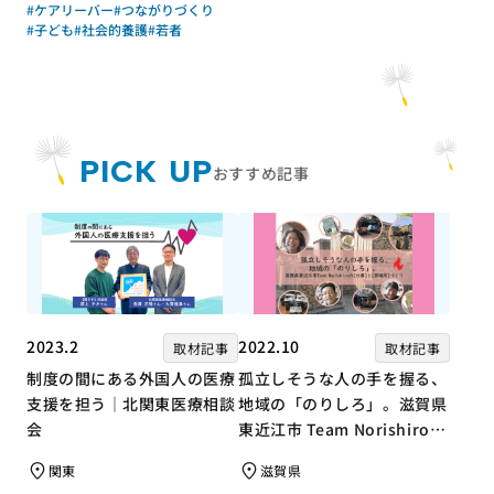
#ケアリーバー
#つながりづくり
ワーカーズコープ・センター
#子ども
#社会的養護
#若者
事業団）｜成果物レポート
PICK UP
おすすめ記事
2023.2
2022.10
取材記事
取材記事
制度の間にある外国人の医療
孤立しそうな人の手を握る、
支援を担う｜北関東医療相談
地域の「のりしろ」。滋賀県
会
東近江市 Team Norishiroの
「仕事」と「居場所」づくり
関東
滋賀県