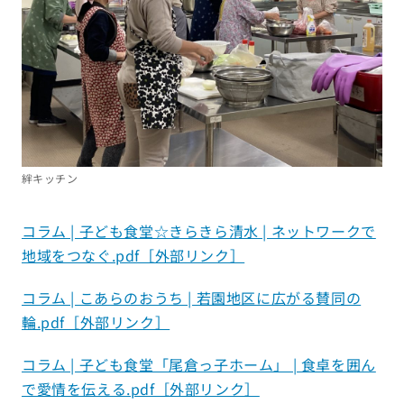
絆キッチン
コラム | 子ども食堂☆きらきら清水 | ネットワークで
地域をつなぐ.pdf［外部リンク］
コラム | こあらのおうち | 若園地区に広がる賛同の
輪.pdf［外部リンク］
コラム | 子ども食堂「尾倉っ子ホーム」 | 食卓を囲ん
で愛情を伝える.pdf［外部リンク］