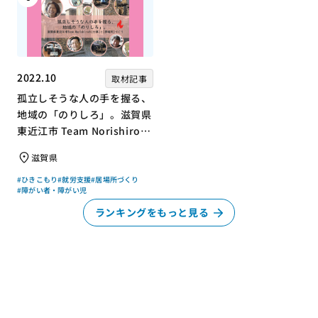
2022.10
取材記事
孤立しそうな人の手を握る、
地域の「のりしろ」。滋賀県
東近江市 Team Norishiroの
「仕事」と「居場所」づくり
滋賀県
#ひきこもり
#就労支援
#居場所づくり
#障がい者・障がい児
ランキングをもっと見る