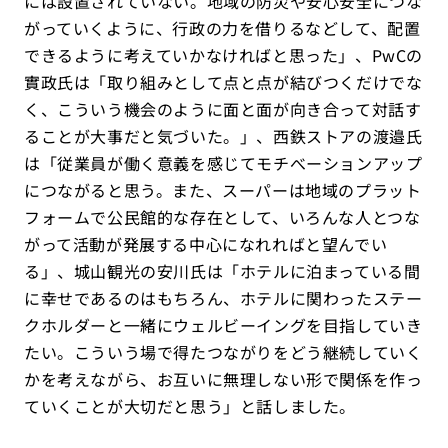
には設置されていない。地域の防災や安心安全につな
がっていくように、行政の力を借りるなどして、配置
できるように考えていかなければと思った」、PwCの
實政氏は「取り組みとして点と点が結びつくだけでな
く、こういう機会のように面と面が向き合って対話す
ることが大事だと気づいた。」、西鉄ストアの渡邉氏
は「従業員が働く意義を感じてモチべーションアップ
につながると思う。また、スーパーは地域のプラット
フォームで公民館的な存在として、いろんな人とつな
がって活動が発展する中心になれればと望んでい
る」、城山観光の安川氏は「ホテルに泊まっている間
に幸せであるのはもちろん、ホテルに関わったステー
クホルダーと一緒にウェルビーイングを目指していき
たい。こういう場で得たつながりをどう継続していく
かを考えながら、お互いに無理しない形で関係を作っ
ていくことが大切だと思う」と話しました。