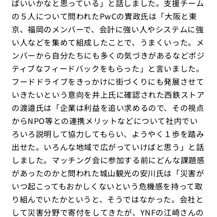
ばいいかなと思っている」と話しました。支援チーム
の５人について問われたPwCの實政氏は「大阪と東
京、福岡のメンバーで、会計に強い人やシステムに強
い人などを集めて組成したことで、うまくいった。メ
ンバーから自分たちにも多くの気づきがあるなどポジ
ティブなフィードバックをもらった」と言いました。
フードドライブをきっかけに街づくりにも発展させて
いきたいという意向を井上氏に確認された西鉄ストア
の渡邉氏は「企業は利益を追い求めるので、その視点
からNPO等との連携メリットなどについて社内でい
ろいろ説明して協力してもらい、ようやく１歩を踏み
出せた。いろんな地域で広がっていけばと思う」と話
しました。マッチング会に参加する前にどんな課題感
があったのかと問われた城山観光の安川氏は「災害が
いつ起こってもおかしくないという危機感を持って取
り組んでいたかというと、そうではなかった。会社と
して災害分野で寄付をしてきたが、YNFの江崎さんの