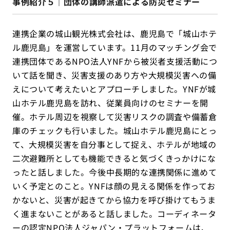
事例紹介５｜団体の講師派遣による防災セミナー
連携企業の城山観光株式会社は、鹿児島で「城山ホテ
ル鹿児島」を運営しています。11月のマッチング会で
連携団体であるNPO法人YNFから被災者支援活動につ
いて話を聞き、災害支援のあり方や大規模災害への備
えについて考えたいとアプローチしました。YNFが城
山ホテル鹿児島を訪れ、従業員向けのセミナーを開
催。ホテル周辺を視察して災害リスクの調査や備蓄倉
庫のチェックも行いました。城山ホテル鹿児島にとっ
て、大規模災害を自分事として捉え、ホテルが地域の
二次避難所としても機能できると気づくきっかけにな
ったと話しました。今後中長期的な連携関係に進めて
いく予定とのこと。YNFは顔の見える関係を作ってお
かないと、災害が起きてから協力を呼び掛けてもうま
く進まないことがあると話しました。コーディネータ
ーの認定NPO法人ジャパン・プラットフォームは、