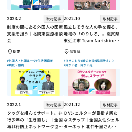
2023.2
2022.10
取材記事
取材記事
制度の間にある外国人の医療
孤立しそうな人の手を握る、
支援を担う｜北関東医療相談
地域の「のりしろ」。滋賀県
会
東近江市 Team Norishiroの
「仕事」と「居場所」づくり
関東
滋賀県
#外国人・外国ルーツ
#生活困窮者
#ひきこもり
#就労支援
#居場所づくり
#病気・難病
#障がい者・障がい児
2022.1
2021.12
取材記事
取材記事
タッグを組んでサポート。非
ＤVシェルターが目指す新た
行少年の「生き直し」｜全国
なステップ｜全国女性シェル
再非行防止ネットワーク協議
ターネット 北仲千里さん×