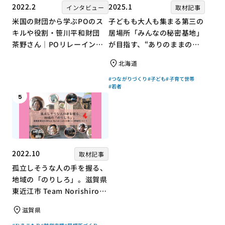
2022.2
2025.1
インタビュー
取材記事
米国の財団から学ぶPOのス
子どもも大人も集まる第三の
キルや役割・笹川平和財団
居場所「みんなの秘密基地」
茶野さん｜POリレーインタ
が目指す、“ありのままの自
ビュー no.001
分”を大切にするコミュニテ
北海道
ィづくり
#つながりづくり
#子ども
#子育て世帯
#若者
5
2022.10
取材記事
孤立しそうな人の手を握る、
地域の「のりしろ」。滋賀県
東近江市 Team Norishiroの
「仕事」と「居場所」づくり
滋賀県