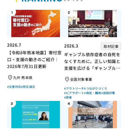
1
2
2026.7
2026.3
取材記事
【令和8年熊本地震】寄付窓
ギャンブル依存症者の自死を
口・支援の動きのご紹介｜
なくすために。正しい知識と
2026年7月31日更新
支援を広げる「ギャンブル依
存症問題を考える会」の取り
九州 熊本県
全国対象事業
組み
#災害対応
#防災減災
#アウトリーチ
#つながりづくり
#ピアサポート
#病気・難病
#自殺対策
#若者
3
4