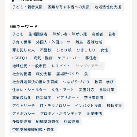
子ども・若者支援
困難を有する者への支援
地域活性化支援
キーワード
子ども
生活困窮者
障がい者・障がい児
高齢者
若者
子育て世帯
外国人・外国ルーツ
離島・過疎地域
罪を犯した人
不登校
ひとり親
ひきこもり
女性
LGBTQ＋
病気・難病
ケアリーバー
移住者
地域住民・一般市民
レスパイト
ヤングケアラー
社会的養護
就労支援
居場所づくり
食
社会課題解決の担い手育成
つながりづくり
教育・学び
住まい・シェルター
文化・アート
災害対応
自殺対策
事業収益化
防災減災
ピアサポート
空き家活用
アウトリーチ
IT・テクノロジー
インパクト投資
移動支援
アドボカシー
プロボノ・ボランティア
企業連携
多機関連携
組織基盤強化
行政連携
中間支援組織組成・強化