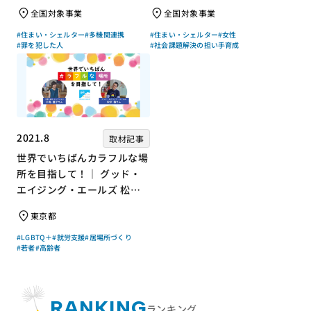
会 高坂朝人さん×評論家 荻
ジャーナリスト 浜田敬子さ
全国対象事業
全国対象事業
上チキさん【聞き手】
ん【聞き手】
#住まい・シェルター
#多機関連携
#住まい・シェルター
#女性
#罪を犯した人
#社会課題解決の担い手育成
2021.8
取材記事
世界でいちばんカラフルな場
所を目指して！｜ グッド・
エイジング・エールズ 松中
権さん × エッセイスト 小島
東京都
慶子さん【聞き手】
#LGBTQ＋
#就労支援
#居場所づくり
#若者
#高齢者
RANKING
ランキング