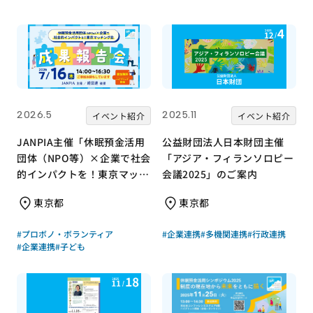
2026.5
2025.11
イベント紹介
イベント紹介
JANPIA主催「休眠預金活用
公益財団法人日本財団主催
団体（NPO等）×企業で社会
「アジア・フィランソロピー
的インパクトを！東京マッチ
会議2025」のご案内
ング会『成果報告会』」のご
東京都
東京都
紹介
#プロボノ・ボランティア
#企業連携
#多機関連携
#行政連携
#企業連携
#子ども