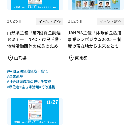
2025.11
2025.11
イベント紹介
イベント紹介
山形県主催「第2回資金調達
JANPIA主催「休眠預金活用
セミナー NPO・市民活動・
事業シンポジウム2025 －制
地域活動団体の成長のための
度の現在地から未来をともに
資金調達を考える」のご案内
描く－」を開催！
山形県
東京都
#中間支援組織組成・強化
#企業連携
#社会課題解決の担い手育成
#移住者
#空き家活用
#行政連携