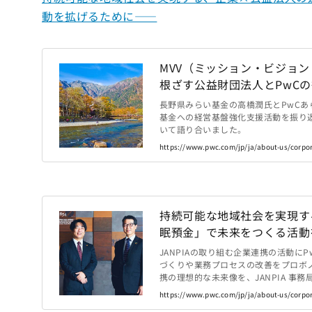
動を拡げるために――
MVV（ミッション・ビジョ
根ざす公益財団法人とPwC
長野県みらい基金の高橋潤氏とPwC
基金への経営基盤強化支援活動を振り
いて語り合いました。
https://www.pwc.com/jp/ja/about-us/corpora
持続可能な地域社会を実現す
眠預金」で未来をつくる活動
JANPIAの取り組む企業連携の活動
づくりや業務プロセスの改善をプロボ
携の理想的な未来像を、JANPIA 事務
https://www.pwc.com/jp/ja/about-us/corpora