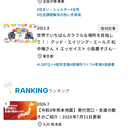
手】
全国対象事業
#住まい・シェルター
#女性
#社会課題解決の担い手育成
2021.8
取材記事
世界でいちばんカラフルな場所を目指し
て！｜ グッド・エイジング・エールズ 松
中権さん × エッセイスト 小島慶子さん
【聞き手】
東京都
#LGBTQ＋
#就労支援
#居場所づくり
#若者
#高齢者
RANKING
ランキング
2026.7
1
【令和8年熊本地震】寄付窓口・支援の動
きのご紹介｜2026年7月31日更新
九州 熊本県