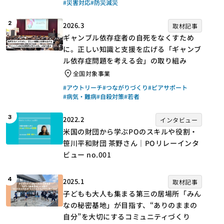
#災害対応
#防災減災
2
2026.3
取材記事
ギャンブル依存症者の自死をなくすため
に。正しい知識と支援を広げる「ギャンブ
ル依存症問題を考える会」の取り組み
全国対象事業
#アウトリーチ
#つながりづくり
#ピアサポート
#病気・難病
#自殺対策
#若者
3
2022.2
インタビュー
米国の財団から学ぶPOのスキルや役割・
笹川平和財団 茶野さん｜POリレーインタ
ビュー no.001
4
2025.1
取材記事
子どもも大人も集まる第三の居場所「みん
なの秘密基地」が目指す、“ありのままの
自分”を大切にするコミュニティづくり