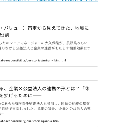
ン・バリュー）策定から見えてきた、地域に
の役割
あらたのシニアマネージャーの大久保穣が、長野県みらい
返りながら公益法人と企業の連携がもたらす相乗効果につ
te-responsibility/our-stories/mirai-kikin.html
る、企業×公益法人の連携の形とは？「休
を拡げるために――
にPwCあらた有限責任監査法人も参加し、団体の組織の基盤
ノ活動で支援しました。協働の背景、企業と公益法人の連
局…
te-responsibility/our-stories/janpia.html