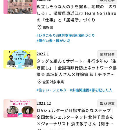
孤立しそうな人の手を握る、地域の「のり
しろ」。滋賀県東近江市 Team Norishiro
の「仕事」と「居場所」づくり
滋賀県
#ひきこもり
#就労支援
#居場所づくり
#障がい者・障がい児
2022.1
取材記事
タッグを組んでサポート。非行少年の「生
き直し」｜全国再非行防止ネットワーク協
議会 高坂朝人さん×評論家 荻上チキさん
【聞き手】
全国対象事業
#住まい・シェルター
#多機関連携
#罪を犯した人
2021.12
取材記事
ＤVシェルターが目指す新たなステップ｜
全国女性シェルターネット 北仲千里さん
×ジャーナリスト 浜田敬子さん【聞き