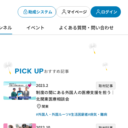
助成システム
マイページ
ログイン
ンネル
イベント
よくある質問・問い合わせ
PICK UP
おすすめ記事
2023.2
取材記事
制度の間にある外国人の医療支援を担う｜
北関東医療相談会
関東
#外国人・外国ルーツ
#生活困窮者
#病気・難病
2022.10
取材記事