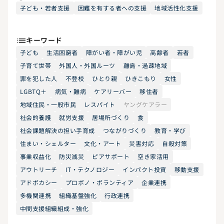
子ども・若者支援
困難を有する者への支援
地域活性化支援
キーワード
子ども
生活困窮者
障がい者・障がい児
高齢者
若者
子育て世帯
外国人・外国ルーツ
離島・過疎地域
罪を犯した人
不登校
ひとり親
ひきこもり
女性
LGBTQ＋
病気・難病
ケアリーバー
移住者
地域住民・一般市民
レスパイト
ヤングケアラー
社会的養護
就労支援
居場所づくり
食
社会課題解決の担い手育成
つながりづくり
教育・学び
住まい・シェルター
文化・アート
災害対応
自殺対策
事業収益化
防災減災
ピアサポート
空き家活用
アウトリーチ
IT・テクノロジー
インパクト投資
移動支援
アドボカシー
プロボノ・ボランティア
企業連携
多機関連携
組織基盤強化
行政連携
中間支援組織組成・強化