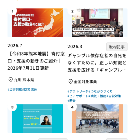
1
2
2026.7
2026.3
取材記事
【令和8年熊本地震】寄付窓
ギャンブル依存症者の自死を
口・支援の動きのご紹介｜
なくすために。正しい知識と
2026年7月31日更新
支援を広げる「ギャンブル依
存症問題を考える会」の取り
九州 熊本県
全国対象事業
組み
#災害対応
#防災減災
#アウトリーチ
#つながりづくり
#ピアサポート
#病気・難病
#自殺対策
#若者
3
4