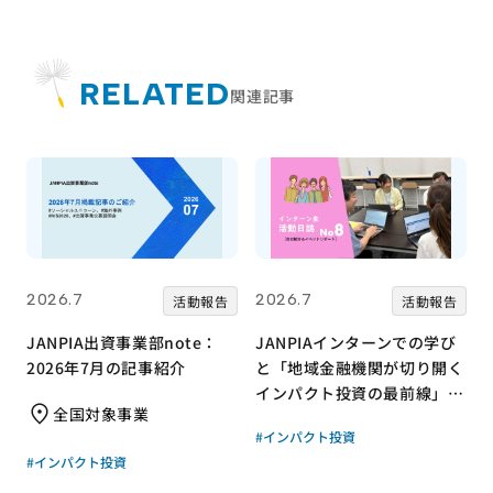
RELATED
関連記事
2026.7
2026.7
活動報告
活動報告
JANPIA出資事業部note：
JANPIAインターンでの学び
2026年7月の記事紹介
と「地域金融機関が切り開く
インパクト投資の最前線」リ
全国対象事業
ポート｜JANPIA｜インター
#インパクト投資
ン生 活動日誌vol8
#インパクト投資