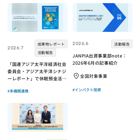
2026.6
成果物レポート
活動報告
2026.7
活動報告
JANPIA出資事業部note：
2026年6月の記事紹介
「国連アジア太平洋経済社会
委員会・アジア太平洋シナジ
全国対象事業
ーレポート」で休眠預金活用
事業が紹介されました！｜成
#インパクト投資
#多機関連携
果物レポート