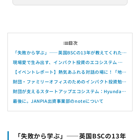
「失敗から学ぶ」――英国BSCの13年が教えてくれたこ
と ～Better Society Capital Jeremy Rogers氏との対
現場愛で生み出す、インパクト投資のエコシステム ―
話
芦田 一毅（JANPIAメンバーインタビュー）
【イベントレポート】熱気あふれる対話の場に！「地域
金融機関が切り拓くインパクト投資の最前線」を開催し
財団・ファミリーオフィスのためのインパクト投資勉強
ました
会 #2を開催（6/4）します
財団が支えるスタートアップエコシステム：Hyundai
MotorChung Mong-Koo 財団の挑戦
最後に。JANPIA出資事業部のnoteについて
「失敗から学ぶ」――英国BSCの13年