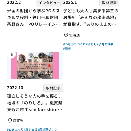
2022.2
2025.1
インタビュー
取材記事
米国の財団から学ぶPOのス
子どもも大人も集まる第三の
キルや役割・笹川平和財団
居場所「みんなの秘密基地」
茶野さん｜POリレーインタ
が目指す、“ありのままの自
ビュー no.001
分”を大切にするコミュニテ
北海道
ィづくり
#つながりづくり
#子ども
#子育て世帯
#若者
5
2022.10
取材記事
孤立しそうな人の手を握る、
地域の「のりしろ」。滋賀県
東近江市 Team Norishiroの
「仕事」と「居場所」づくり
滋賀県
#ひきこもり
#就労支援
#居場所づくり