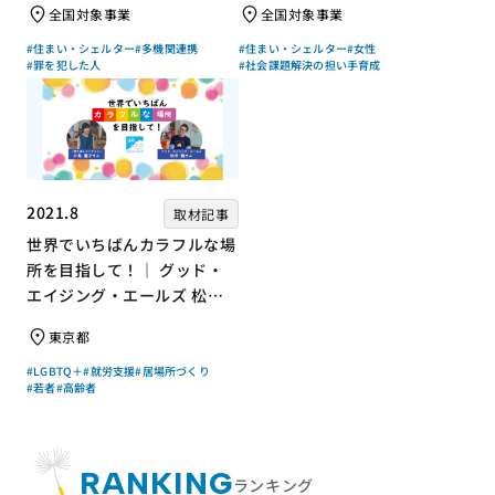
全国対象事業
全国対象事業
上チキさん【聞き手】
ん【聞き手】
#住まい・シェルター
#多機関連携
#住まい・シェルター
#女性
#罪を犯した人
#社会課題解決の担い手育成
2021.8
取材記事
世界でいちばんカラフルな場
所を目指して！｜ グッド・
エイジング・エールズ 松中
権さん × エッセイスト 小島
東京都
慶子さん【聞き手】
#LGBTQ＋
#就労支援
#居場所づくり
#若者
#高齢者
RANKING
ランキング