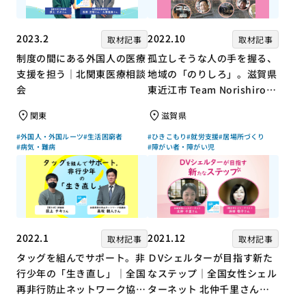
2023.2
2022.10
取材記事
取材記事
制度の間にある外国人の医療
孤立しそうな人の手を握る、
支援を担う｜北関東医療相談
地域の「のりしろ」。滋賀県
会
東近江市 Team Norishiroの
「仕事」と「居場所」づくり
関東
滋賀県
#外国人・外国ルーツ
#生活困窮者
#ひきこもり
#就労支援
#居場所づくり
#病気・難病
#障がい者・障がい児
2022.1
2021.12
取材記事
取材記事
タッグを組んでサポート。非
ＤVシェルターが目指す新た
行少年の「生き直し」｜全国
なステップ｜全国女性シェル
再非行防止ネットワーク協議
ターネット 北仲千里さん×
会 高坂朝人さん×評論家 荻
ジャーナリスト 浜田敬子さ