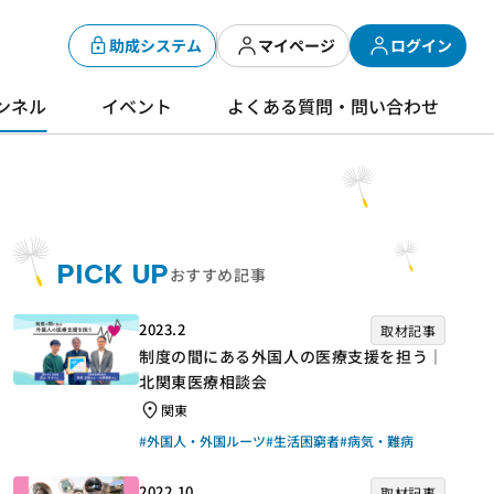
助成システム
マイページ
ログイン
ンネル
イベント
よくある質問・問い合わせ
PICK UP
おすすめ記事
2023.2
取材記事
制度の間にある外国人の医療支援を担う｜
北関東医療相談会
関東
#外国人・外国ルーツ
#生活困窮者
#病気・難病
2022.10
取材記事