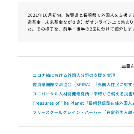
2021年10月初旬、佐賀県と長崎県で外国人を支援
造基金・未来基金ながさき）がオンライン上で集まり
た。その様子を、前半・後半の2回に分けて紹介しま
コロナ禍における外国人分野の支援を実現
佐賀県国際交流協会（SPIRA）「外国人住民に対
ユニバーサル⼈材開発研究所「平時から備える災害
的外国人支援～」
Treasures of The Planet「長崎発信型在住
フリースクールクレイン・ハーバー「在留外国人親