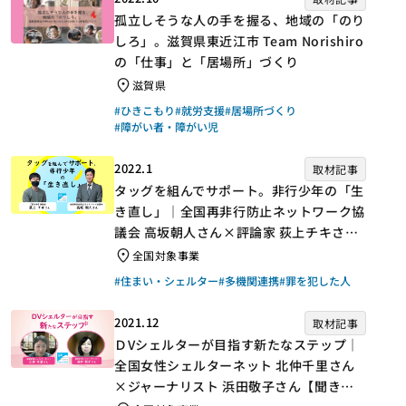
孤立しそうな人の手を握る、地域の「のり
しろ」。滋賀県東近江市 Team Norishiro
の「仕事」と「居場所」づくり
滋賀県
#ひきこもり
#就労支援
#居場所づくり
#障がい者・障がい児
2022.1
取材記事
タッグを組んでサポート。非行少年の「生
き直し」｜全国再非行防止ネットワーク協
議会 高坂朝人さん×評論家 荻上チキさん
【聞き手】
全国対象事業
#住まい・シェルター
#多機関連携
#罪を犯した人
2021.12
取材記事
ＤVシェルターが目指す新たなステップ｜
全国女性シェルターネット 北仲千里さん
×ジャーナリスト 浜田敬子さん【聞き