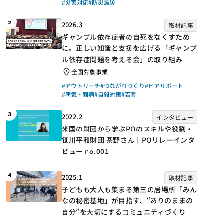
#災害対応
#防災減災
2
2026.3
取材記事
ギャンブル依存症者の自死をなくすため
に。正しい知識と支援を広げる「ギャンブ
ル依存症問題を考える会」の取り組み
全国対象事業
#アウトリーチ
#つながりづくり
#ピアサポート
#病気・難病
#自殺対策
#若者
3
2022.2
インタビュー
米国の財団から学ぶPOのスキルや役割・
笹川平和財団 茶野さん｜POリレーインタ
ビュー no.001
4
2025.1
取材記事
子どもも大人も集まる第三の居場所「みん
なの秘密基地」が目指す、“ありのままの
自分”を大切にするコミュニティづくり