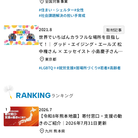
手】
全国対象事業
#住まい・シェルター
#女性
#社会課題解決の担い手育成
2021.8
取材記事
世界でいちばんカラフルな場所を目指し
て！｜ グッド・エイジング・エールズ 松
中権さん × エッセイスト 小島慶子さん
【聞き手】
東京都
#LGBTQ＋
#就労支援
#居場所づくり
#若者
#高齢者
RANKING
ランキング
2026.7
1
【令和8年熊本地震】寄付窓口・支援の動
きのご紹介｜2026年7月31日更新
九州 熊本県