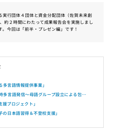
する実行団体４団体と資金分配団体（佐賀未来創
、約２時間にわたって成果報告会を実施しまし
す。今回は「前半・プレゼン編」です！
する多言語情報提供事業」
時多言語発信～母語グループ設立による包括
外国人支援プロジェクト」
子の日本語習得＆不登校支援」