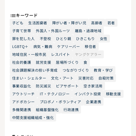
キーワード
子ども
生活困窮者
障がい者・障がい児
高齢者
若者
子育て世帯
外国人・外国ルーツ
離島・過疎地域
罪を犯した人
不登校
ひとり親
ひきこもり
女性
LGBTQ＋
病気・難病
ケアリーバー
移住者
地域住民・一般市民
レスパイト
ヤングケアラー
社会的養護
就労支援
居場所づくり
食
社会課題解決の担い手育成
つながりづくり
教育・学び
住まい・シェルター
文化・アート
災害対応
自殺対策
事業収益化
防災減災
ピアサポート
空き家活用
アウトリーチ
IT・テクノロジー
インパクト投資
移動支援
アドボカシー
プロボノ・ボランティア
企業連携
多機関連携
組織基盤強化
行政連携
中間支援組織組成・強化