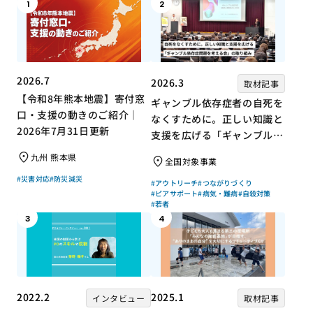
1
2
2026.7
2026.3
取材記事
【令和8年熊本地震】寄付窓
ギャンブル依存症者の自死を
口・支援の動きのご紹介｜
なくすために。正しい知識と
2026年7月31日更新
支援を広げる「ギャンブル依
存症問題を考える会」の取り
九州 熊本県
全国対象事業
組み
#災害対応
#防災減災
#アウトリーチ
#つながりづくり
#ピアサポート
#病気・難病
#自殺対策
#若者
3
4
2022.2
2025.1
インタビュー
取材記事