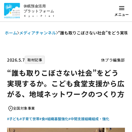
休眠預金活用
プラットフォーム
メニュー
Kyu-Plat
ホーム
メディアチャンネル
“誰も取りこぼさない社会”をどう実現
2026.5.7
休プラ編集部
取材記事
“誰も取りこぼさない社会”をどう
実現するか。こども食堂支援から広
がる、地域ネットワークのつくり方
全国対象事業
#子ども
#子育て世帯
#食
#組織基盤強化
#中間支援組織組成・強化