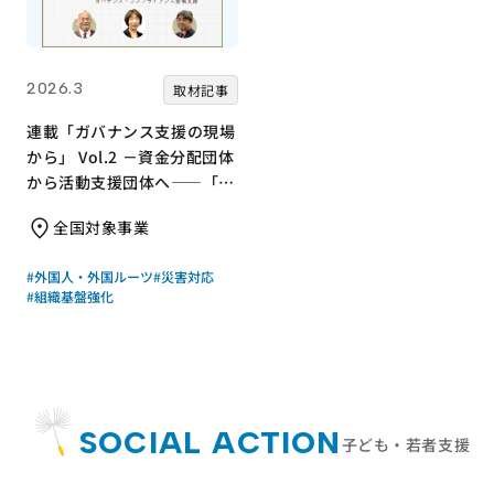
2026.3
取材記事
連載「ガバナンス支援の現場
から」 Vol.2 －資金分配団体
から活動支援団体へ――「知
識・意識・行動」で取り組
全国対象事業
む、ジャパン・プラットフォ
ームのガバナンス体制整備支
#外国人・外国ルーツ
#災害対応
援－
#組織基盤強化
SOCIAL ACTION
子ども・若者支援