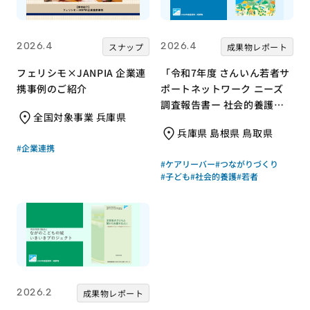
2026.4
2026.4
スナップ
成果物レポート
フェリシモ×JANPIA 企業連
「令和7年度 さんいん若者サ
携事例のご紹介
ポートネットワーク ニーズ
調査報告書ー 社会的養護の
全国対象事業 兵庫県
若者と支援現場の声からー」
兵庫県 島根県 鳥取県
｜さんいん若者サポートネッ
#企業連携
トワーク（労働者協同組合
#ケアリーバー
#つながりづくり
ワーカーズコープ・センター
#子ども
#社会的養護
#若者
事業団）｜成果物レポート
2026.2
成果物レポート