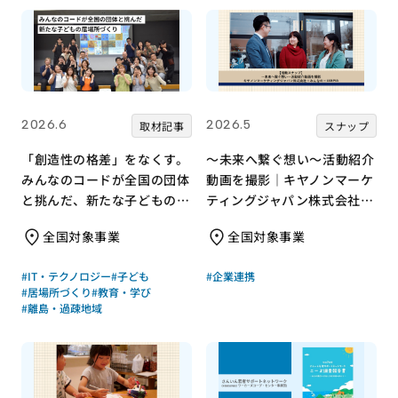
2026.6
2026.5
取材記事
スナップ
「創造性の格差」をなくす。
～未来へ繋ぐ想い～活動紹介
みんなのコードが全国の団体
動画を撮影｜キヤノンマーケ
と挑んだ、新たな子どもの居
ティングジャパン株式会社×
場所づくり
みんなの×JANPIA
全国対象事業
全国対象事業
#IT・テクノロジー
#子ども
#企業連携
#居場所づくり
#教育・学び
#離島・過疎地域