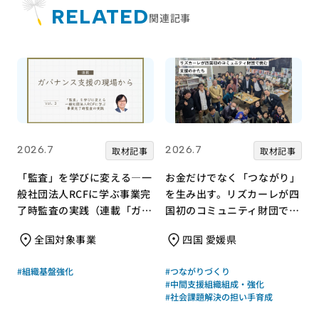
RELATED
関連記事
2026.7
2026.7
取材記事
取材記事
「監査」を学びに変える—一
お金だけでなく「つながり」
般社団法人RCFに学ぶ事業完
を生み出す。リズカーレが四
了時監査の実践（連載「ガバ
国初のコミュニティ財団で挑
ナンス支援の現場から」
む支援のかたち
全国対象事業
四国 愛媛県
Vol.3）
#組織基盤強化
#つながりづくり
#中間支援組織組成・強化
#社会課題解決の担い手育成