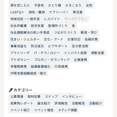
罪を犯した人
不登校
ひとり親
ひきこもり
女性
LGBTQ＋
病気・難病
ケアリーバー
移住者
地域住民・一般市民
レスパイト
ヤングケアラー
社会的養護
就労支援
居場所づくり
食
社会課題解決の担い手育成
つながりづくり
教育・学び
住まい・シェルター
文化・アート
災害対応
自殺対策
事業収益化
防災減災
ピアサポート
空き家活用
アウトリーチ
IT・テクノロジー
インパクト投資
移動支援
アドボカシー
プロボノ・ボランティア
企業連携
多機関連携
組織基盤強化
行政連携
中間支援組織組成・強化
カテゴリー
公募関連
取材記事
スナップ
インタビュー
成果物レポート
論文紹介
評価報告
活動報告
活動紹介
イベント紹介
イベント報告
メディア掲載