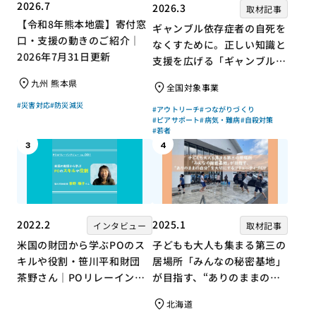
2026.7
2026.3
取材記事
【令和8年熊本地震】寄付窓
ギャンブル依存症者の自死を
口・支援の動きのご紹介｜
なくすために。正しい知識と
2026年7月31日更新
支援を広げる「ギャンブル依
存症問題を考える会」の取り
九州 熊本県
全国対象事業
組み
#災害対応
#防災減災
#アウトリーチ
#つながりづくり
#ピアサポート
#病気・難病
#自殺対策
#若者
3
4
2022.2
2025.1
インタビュー
取材記事
米国の財団から学ぶPOのス
子どもも大人も集まる第三の
キルや役割・笹川平和財団
居場所「みんなの秘密基地」
茶野さん｜POリレーインタ
が目指す、“ありのままの自
ビュー no.001
分”を大切にするコミュニテ
北海道
ィづくり