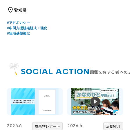
のつくり方」のご案内
愛知県
#アドボカシー
#中間支援組織組成・強化
#組織基盤強化
SOCIAL ACTION
困難を有する者への
2026.6
2026.6
成果物レポート
活動紹介