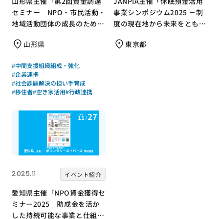
山形県主催「第2回資金調達
JANPIA主催「休眠預金活用
セミナー NPO・市民活動・
事業シンポジウム2025 －制
地域活動団体の成長のための
度の現在地から未来をともに
資金調達を考える」のご案内
描く－」を開催！
山形県
東京都
#中間支援組織組成・強化
#企業連携
#社会課題解決の担い手育成
#移住者
#空き家活用
#行政連携
2025.11
イベント紹介
愛知県主催「NPO資金獲得セ
ミナー2025 助成金を活か
した持続可能な事業と仕組み