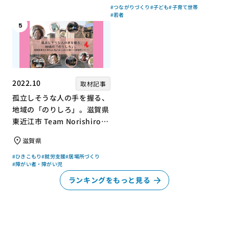
#つながりづくり
#子ども
#子育て世帯
#若者
5
2022.10
取材記事
孤立しそうな人の手を握る、
地域の「のりしろ」。滋賀県
東近江市 Team Norishiroの
「仕事」と「居場所」づくり
滋賀県
#ひきこもり
#就労支援
#居場所づくり
#障がい者・障がい児
ランキングをもっと見る