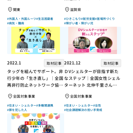
「仕事」と「居場所」づくり
関東
滋賀県
#外国人・外国ルーツ
#生活困窮者
#ひきこもり
#就労支援
#居場所づくり
#病気・難病
#障がい者・障がい児
2022.1
2021.12
取材記事
取材記事
タッグを組んでサポート。非
ＤVシェルターが目指す新た
行少年の「生き直し」｜全国
なステップ｜全国女性シェル
再非行防止ネットワーク協議
ターネット 北仲千里さん×
会 高坂朝人さん×評論家 荻
ジャーナリスト 浜田敬子さ
全国対象事業
全国対象事業
上チキさん【聞き手】
ん【聞き手】
#住まい・シェルター
#多機関連携
#住まい・シェルター
#女性
#罪を犯した人
#社会課題解決の担い手育成