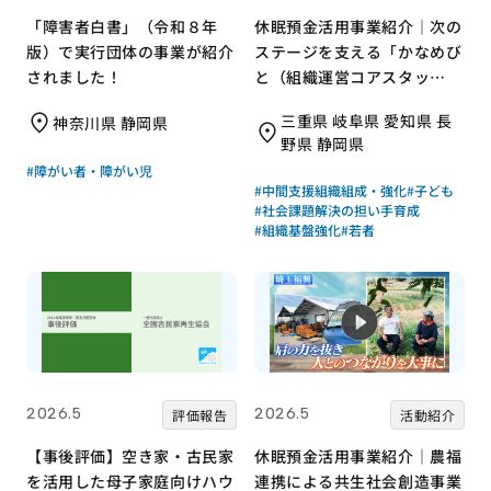
「障害者白書」（令和８年
休眠預金活用事業紹介｜次の
版）で実行団体の事業が紹介
ステージを支える「かなめび
されました！
と（組織運営コアスタッ
フ）」養成による組織基盤強
三重県 岐阜県 愛知県 長
神奈川県 静岡県
化｜特定非営利活動法人ボラ
野県 静岡県
ンタリーネイバーズ
#障がい者・障がい児
#中間支援組織組成・強化
#子ども
#社会課題解決の担い手育成
#組織基盤強化
#若者
2026.5
2026.5
評価報告
活動紹介
【事後評価】空き家・古民家
休眠預金活用事業紹介｜農福
を活用した母子家庭向けハウ
連携による共生社会創造事業