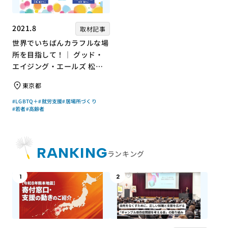
2021.8
取材記事
世界でいちばんカラフルな場
所を目指して！｜ グッド・
エイジング・エールズ 松中
権さん × エッセイスト 小島
東京都
慶子さん【聞き手】
#LGBTQ＋
#就労支援
#居場所づくり
#若者
#高齢者
RANKING
ランキング
1
2