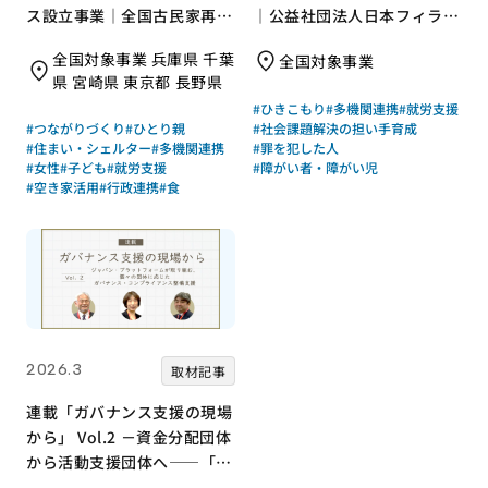
ス設立事業｜全国古民家再生
｜公益社団法人日本フィラン
協会［21年度通常枠］
ソロピー協会
全国対象事業 兵庫県 千葉
全国対象事業
県 宮崎県 東京都 長野県
#ひきこもり
#多機関連携
#就労支援
#つながりづくり
#ひとり親
#社会課題解決の担い手育成
#住まい・シェルター
#多機関連携
#罪を犯した人
#女性
#子ども
#就労支援
#障がい者・障がい児
#空き家活用
#行政連携
#食
2026.3
取材記事
連載「ガバナンス支援の現場
から」 Vol.2 －資金分配団体
から活動支援団体へ――「知
識・意識・行動」で取り組