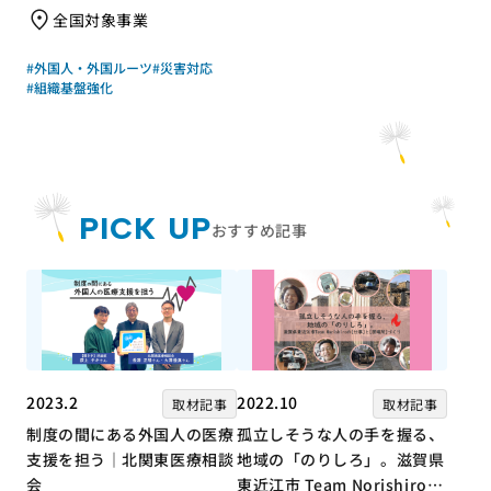
全国対象事業
む、ジャパン・プラットフォ
ームのガバナンス体制整備支
#外国人・外国ルーツ
#災害対応
援－
#組織基盤強化
PICK UP
おすすめ記事
2023.2
2022.10
取材記事
取材記事
制度の間にある外国人の医療
孤立しそうな人の手を握る、
支援を担う｜北関東医療相談
地域の「のりしろ」。滋賀県
会
東近江市 Team Norishiroの