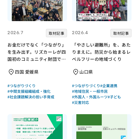
2026.7
2026.4
取材記事
取材記事
お金だけでなく「つながり」
「やさしい避難所」を、あた
を生み出す。リズカーレが四
りまえに。防災から始まるレ
国初のコミュニティ財団で挑
ベルフリーの地域づくり
む支援のかたち
四国 愛媛県
山口県
#つながりづくり
#つながりづくり
#企業連携
#中間支援組織組成・強化
#地域住民・一般市民
#社会課題解決の担い手育成
#外国人・外国ルーツ
#子ども
#災害対応