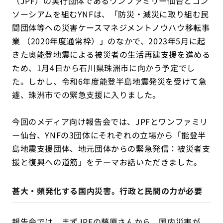
（JPF）の実行団体であるワンファミリー仙台とコン
ソーシアムを組むYNFは、「防災・減災に取り組む民
間団体等への災害ケースマネジメントノウハウ移転事
業 （2020年度通常枠）」のなかで、2023年5月に起
きた奥能登地震による被災者の生活再建支援を進める
ため、1月4日から石川県珠洲市に向かう予定でし
た。しかし、令和6年度能登半島地震発災を受けて急
遽、珠洲市での緊急支援に入りました。
今回のメディア向け報告会では、JPFとワンファミリ
ー仙台、YNFの3団体にそれぞれの立場から「能登半
島地震支援団体、地元団体からの緊急発信：被災者支
援と復興への道筋」をテーマお話いただきました。
甚大・頻発化する国内災害。行政と民間の力が必要
報告会では、まずJPFの藤原さんから、国内災害が