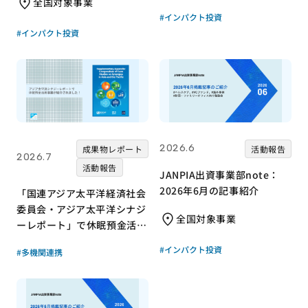
全国対象事業
ポート｜JANPIA｜インター
#インパクト投資
ン生 活動日誌vol8
#インパクト投資
2026.6
成果物レポート
活動報告
2026.7
活動報告
JANPIA出資事業部note：
2026年6月の記事紹介
「国連アジア太平洋経済社会
委員会・アジア太平洋シナジ
全国対象事業
ーレポート」で休眠預金活用
事業が紹介されました！｜成
#インパクト投資
#多機関連携
果物レポート