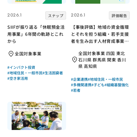
2026.1
2026.1
スナップ
評価報告
SIIFが振り返る「休眠預金活
【事後評価】地域の資金循環
用事業」6年間の軌跡とこれ
とそれを担う組織・若手支援
から
者を生み出す人材育成事業｜
全国コミュニティ財団協会
全国対象事業 四国 東北
全国対象事業
［21年度通常枠］
石川県 群馬県 関東 香川
県 高知県
#インパクト投資
#地域住民・一般市民
#生活困窮者
#空き家活用
#企業連携
#地域住民・一般市民
#多機関連携
#子ども
#組織基盤強化
#若者