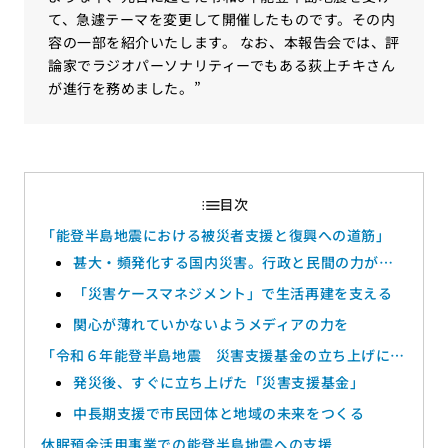
て、急遽テーマを変更して開催したものです。その内
容の一部を紹介いたします。 なお、本報告会では、評
論家でラジオパーソナリティーでもある荻上チキさん
が進行を務めました。”
「能登半島地震における被災者支援と復興への道筋」
甚大・頻発化する国内災害。行政と民間の力が必
要
「災害ケースマネジメント」で生活再建を支える
関心が薄れていかないようメディアの力を
「令和６年能登半島地震 災害支援基金の立ち上げにつ
いて」
発災後、すぐに立ち上げた「災害支援基金」
中長期支援で市民団体と地域の未来をつくる
休眠預金活用事業での能登半島地震への支援