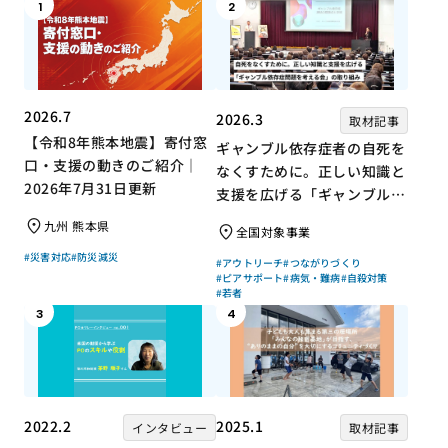
1
2
2026.7
2026.3
取材記事
【令和8年熊本地震】寄付窓
ギャンブル依存症者の自死を
口・支援の動きのご紹介｜
なくすために。正しい知識と
2026年7月31日更新
支援を広げる「ギャンブル依
存症問題を考える会」の取り
九州 熊本県
全国対象事業
組み
#災害対応
#防災減災
#アウトリーチ
#つながりづくり
#ピアサポート
#病気・難病
#自殺対策
#若者
3
4
2022.2
2025.1
インタビュー
取材記事