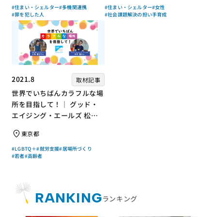
#住まい・シェルター
#多機関連携
#住まい・シェルター
#女性
#罪を犯した人
#社会課題解決の担い手育成
2021.8
取材記事
世界でいちばんカラフルな場
所を目指して！｜ グッド・
エイジング・エールズ 松中
権さん × エッセイスト 小島
東京都
慶子さん【聞き手】
#LGBTQ＋
#就労支援
#居場所づくり
#若者
#高齢者
RANKING
ランキング