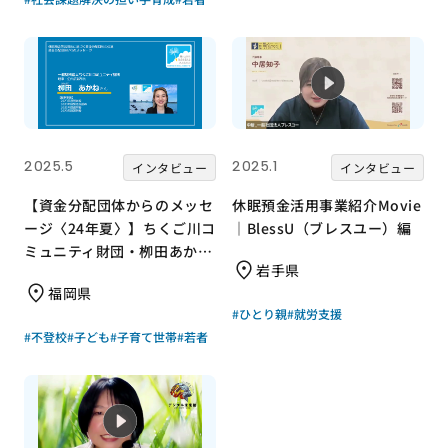
2025.5
2025.1
インタビュー
インタビュー
【資金分配団体からのメッセ
休眠預金活用事業紹介Movie
ージ〈24年夏〉】ちくご川コ
｜BlessU（ブレスユー）編
ミュニティ財団・栁田あかね
岩手県
さん
福岡県
#ひとり親
#就労支援
#不登校
#子ども
#子育て世帯
#若者