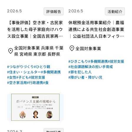
2026.5
2026.5
評価報告
活動紹介
【事後評価】空き家・古民家
休眠預金活用事業紹介｜農福
を活用した母子家庭向けハウ
連携による共生社会創造事業
ス設立事業｜全国古民家再生
｜公益社団法人日本フィラン
協会［21年度通常枠］
ソロピー協会
全国対象事業 兵庫県 千葉
全国対象事業
県 宮崎県 東京都 長野県
#ひきこもり
#多機関連携
#就労支援
#つながりづくり
#ひとり親
#社会課題解決の担い手育成
#住まい・シェルター
#多機関連携
#罪を犯した人
#女性
#子ども
#就労支援
#障がい者・障がい児
#空き家活用
#行政連携
#食
2026.3