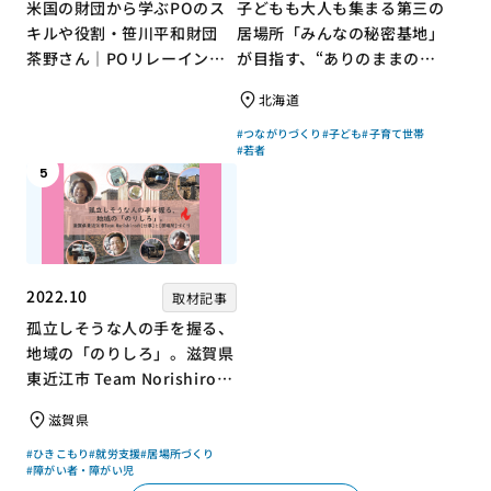
米国の財団から学ぶPOのス
子どもも大人も集まる第三の
キルや役割・笹川平和財団
居場所「みんなの秘密基地」
茶野さん｜POリレーインタ
が目指す、“ありのままの自
ビュー no.001
分”を大切にするコミュニテ
北海道
ィづくり
#つながりづくり
#子ども
#子育て世帯
#若者
5
2022.10
取材記事
孤立しそうな人の手を握る、
地域の「のりしろ」。滋賀県
東近江市 Team Norishiroの
「仕事」と「居場所」づくり
滋賀県
#ひきこもり
#就労支援
#居場所づくり
#障がい者・障がい児