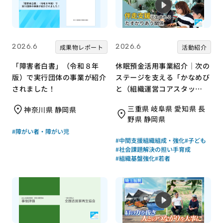
2026.6
2026.6
成果物レポート
活動紹介
「障害者白書」（令和８年
休眠預金活用事業紹介｜次の
版）で実行団体の事業が紹介
ステージを支える「かなめび
されました！
と（組織運営コアスタッ
フ）」養成による組織基盤強
三重県 岐阜県 愛知県 長
神奈川県 静岡県
化｜特定非営利活動法人ボラ
野県 静岡県
ンタリーネイバーズ
#障がい者・障がい児
#中間支援組織組成・強化
#子ども
#社会課題解決の担い手育成
#組織基盤強化
#若者