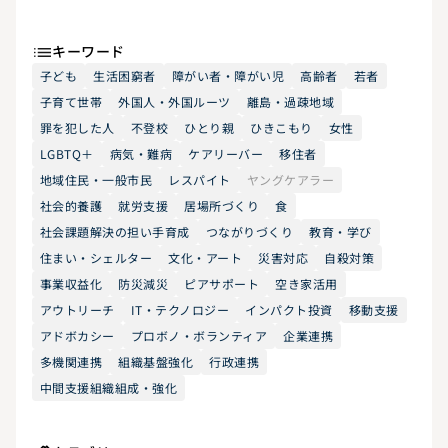
キーワード
子ども
生活困窮者
障がい者・障がい児
高齢者
若者
子育て世帯
外国人・外国ルーツ
離島・過疎地域
罪を犯した人
不登校
ひとり親
ひきこもり
女性
LGBTQ＋
病気・難病
ケアリーバー
移住者
地域住民・一般市民
レスパイト
ヤングケアラー
社会的養護
就労支援
居場所づくり
食
社会課題解決の担い手育成
つながりづくり
教育・学び
住まい・シェルター
文化・アート
災害対応
自殺対策
事業収益化
防災減災
ピアサポート
空き家活用
アウトリーチ
IT・テクノロジー
インパクト投資
移動支援
アドボカシー
プロボノ・ボランティア
企業連携
多機関連携
組織基盤強化
行政連携
中間支援組織組成・強化