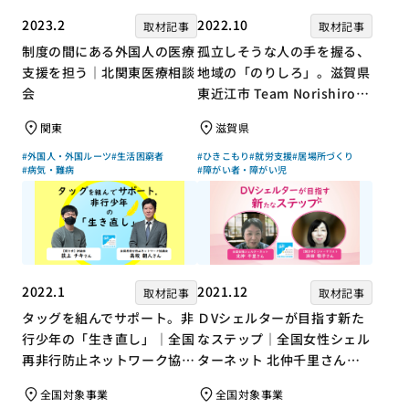
2023.2
2022.10
取材記事
取材記事
制度の間にある外国人の医療
孤立しそうな人の手を握る、
支援を担う｜北関東医療相談
地域の「のりしろ」。滋賀県
会
東近江市 Team Norishiroの
「仕事」と「居場所」づくり
関東
滋賀県
#外国人・外国ルーツ
#生活困窮者
#ひきこもり
#就労支援
#居場所づくり
#病気・難病
#障がい者・障がい児
2022.1
2021.12
取材記事
取材記事
タッグを組んでサポート。非
ＤVシェルターが目指す新た
行少年の「生き直し」｜全国
なステップ｜全国女性シェル
再非行防止ネットワーク協議
ターネット 北仲千里さん×
会 高坂朝人さん×評論家 荻
ジャーナリスト 浜田敬子さ
全国対象事業
全国対象事業
上チキさん【聞き手】
ん【聞き手】