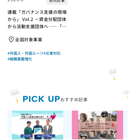
取材記事
連載「ガバナンス支援の現場
から」 Vol.2 －資金分配団体
から活動支援団体へ――「知
識・意識・行動」で取り組
全国対象事業
む、ジャパン・プラットフォ
ームのガバナンス体制整備支
#外国人・外国ルーツ
#災害対応
援－
#組織基盤強化
PICK UP
おすすめ記事