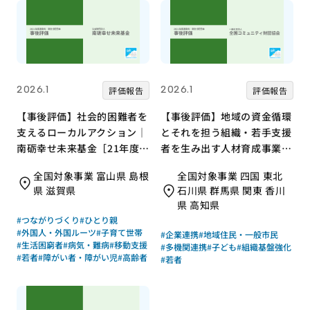
2026.1
2026.1
評価報告
評価報告
【事後評価】社会的困難者を
【事後評価】地域の資金循環
支えるローカルアクション｜
とそれを担う組織・若手支援
南砺幸せ未来基金［21年度通
者を生み出す人材育成事業｜
常枠］
全国コミュニティ財団協会
全国対象事業 富山県 島根
全国対象事業 四国 東北
［21年度通常枠］
県 滋賀県
石川県 群馬県 関東 香川
県 高知県
#つながりづくり
#ひとり親
#外国人・外国ルーツ
#子育て世帯
#企業連携
#地域住民・一般市民
#生活困窮者
#病気・難病
#移動支援
#多機関連携
#子ども
#組織基盤強化
#若者
#障がい者・障がい児
#高齢者
#若者