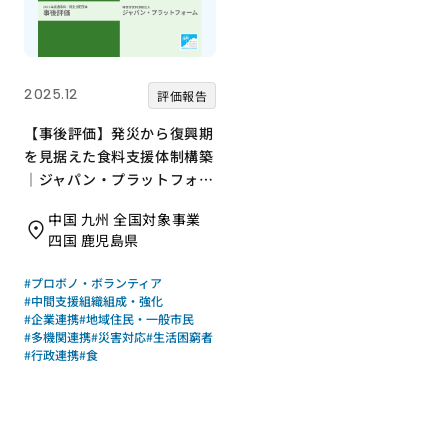
2025.12
評価報告
【事後評価】発災から復興期
を見据えた食料支援体制構築
｜ジャパン・プラットフォー
ム［21年度通常枠］
中国 九州 全国対象事業
四国 鹿児島県
#プロボノ・ボランティア
#中間支援組織組成・強化
#企業連携
#地域住民・一般市民
#多機関連携
#災害対応
#生活困窮者
#行政連携
#食