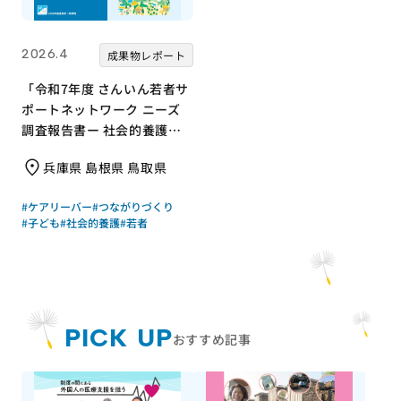
2026.4
成果物レポート
「令和7年度 さんいん若者サ
ポートネットワーク ニーズ
調査報告書ー 社会的養護の
若者と支援現場の声からー」
兵庫県 島根県 鳥取県
｜さんいん若者サポートネッ
トワーク（労働者協同組合
#ケアリーバー
#つながりづくり
ワーカーズコープ・センター
#子ども
#社会的養護
#若者
事業団）｜成果物レポート
PICK UP
おすすめ記事