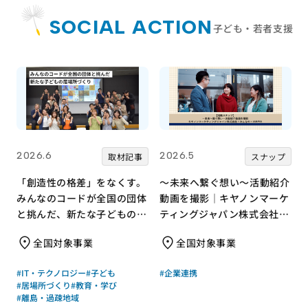
SOCIAL ACTION
子ども・若者支援
2026.6
2026.5
取材記事
スナップ
「創造性の格差」をなくす。
～未来へ繋ぐ想い～活動紹介
みんなのコードが全国の団体
動画を撮影｜キヤノンマーケ
と挑んだ、新たな子どもの居
ティングジャパン株式会社×
場所づくり
みんなの×JANPIA
全国対象事業
全国対象事業
#IT・テクノロジー
#子ども
#企業連携
#居場所づくり
#教育・学び
#離島・過疎地域