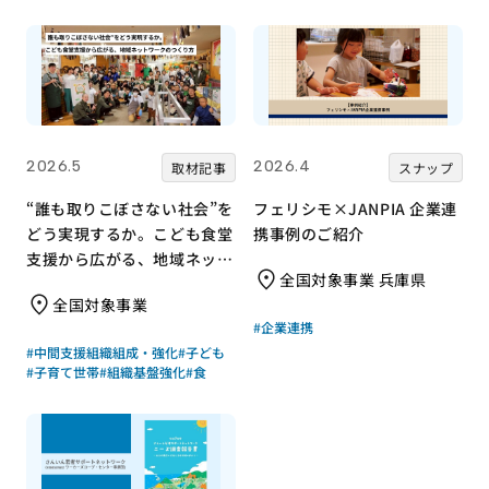
2026.5
2026.4
取材記事
スナップ
“誰も取りこぼさない社会”を
フェリシモ×JANPIA 企業連
どう実現するか。こども食堂
携事例のご紹介
支援から広がる、地域ネット
全国対象事業 兵庫県
ワークのつくり方
全国対象事業
#企業連携
#中間支援組織組成・強化
#子ども
#子育て世帯
#組織基盤強化
#食