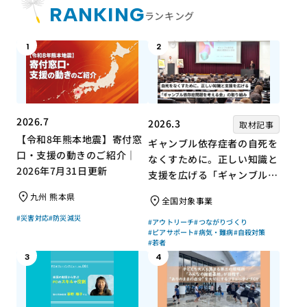
RANKING
ランキング
1
2
2026.7
2026.3
取材記事
【令和8年熊本地震】寄付窓
ギャンブル依存症者の自死を
口・支援の動きのご紹介｜
なくすために。正しい知識と
2026年7月31日更新
支援を広げる「ギャンブル依
存症問題を考える会」の取り
九州 熊本県
全国対象事業
組み
#災害対応
#防災減災
#アウトリーチ
#つながりづくり
#ピアサポート
#病気・難病
#自殺対策
#若者
3
4