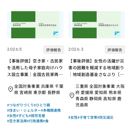
2026.5
2026.3
評価報告
評価報告
【事後評価】空き家・古民家
【事後評価】女性の活躍が災
を活用した母子家庭向けハウ
害の困難を軽減する地域創り
ス設立事業｜全国古民家再生
｜地域創造基金さなぶり［21
協会［21年度通常枠］
年度通常枠］
全国対象事業 兵庫県 千葉
三重県 全国対象事業 大阪
県 宮崎県 東京都 長野県
府 愛媛県 愛知県 熊本県
青森県 静岡県 高知県 鹿
児島県
#つながりづくり
#ひとり親
#住まい・シェルター
#多機関連携
#女性
#子ども
#就労支援
#女性
#子育て世帯
#防災減災
#空き家活用
#行政連携
#食