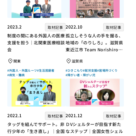
2023.2
2022.10
取材記事
取材記事
制度の間にある外国人の医療
孤立しそうな人の手を握る、
支援を担う｜北関東医療相談
地域の「のりしろ」。滋賀県
会
東近江市 Team Norishiroの
「仕事」と「居場所」づくり
関東
滋賀県
#外国人・外国ルーツ
#生活困窮者
#ひきこもり
#就労支援
#居場所づくり
#病気・難病
#障がい者・障がい児
2022.1
2021.12
取材記事
取材記事
タッグを組んでサポート。非
ＤVシェルターが目指す新た
行少年の「生き直し」｜全国
なステップ｜全国女性シェル