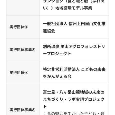
サンショク（食と職と触［ふれあ
い］）地域循環モデル事業
一般社団法人 信州上田里山文化推
実行団体④
進協会
別所温泉 里山アグロフォレストリ
実行団体事業名
ープロジェクト
特定非営利活動法人 こどもの未来
実行団体⑤
をかんがえる会
富士見・八ヶ岳山麓地域の未来の
まちづくり・ラボ実現プロジェク
ト
実行団体事業名
：食の魅力を生かした子ども・若