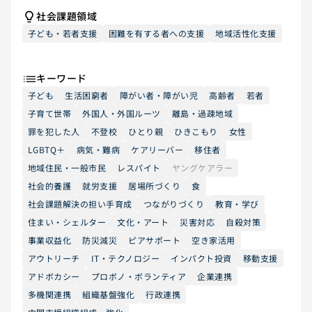
社会課題領域
子ども・若者支援
困難を有する者への支援
地域活性化支援
キーワード
子ども
生活困窮者
障がい者・障がい児
高齢者
若者
子育て世帯
外国人・外国ルーツ
離島・過疎地域
罪を犯した人
不登校
ひとり親
ひきこもり
女性
LGBTQ＋
病気・難病
ケアリーバー
移住者
地域住民・一般市民
レスパイト
ヤングケアラー
社会的養護
就労支援
居場所づくり
食
社会課題解決の担い手育成
つながりづくり
教育・学び
住まい・シェルター
文化・アート
災害対応
自殺対策
事業収益化
防災減災
ピアサポート
空き家活用
アウトリーチ
IT・テクノロジー
インパクト投資
移動支援
アドボカシー
プロボノ・ボランティア
企業連携
多機関連携
組織基盤強化
行政連携