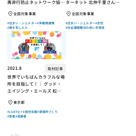
再非行防止ネットワーク協議
ターネット 北仲千里さん×
会 高坂朝人さん×評論家 荻
ジャーナリスト 浜田敬子さ
全国対象事業
全国対象事業
上チキさん【聞き手】
ん【聞き手】
#住まい・シェルター
#多機関連携
#住まい・シェルター
#女性
#罪を犯した人
#社会課題解決の担い手育成
2021.8
取材記事
世界でいちばんカラフルな場
所を目指して！｜ グッド・
エイジング・エールズ 松中
権さん × エッセイスト 小島
東京都
慶子さん【聞き手】
#LGBTQ＋
#就労支援
#居場所づくり
#若者
#高齢者