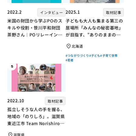
2022.2
2025.1
インタビュー
取材記事
米国の財団から学ぶPOのス
子どもも大人も集まる第三の
キルや役割・笹川平和財団
居場所「みんなの秘密基地」
茶野さん｜POリレーインタ
が目指す、“ありのままの自
ビュー no.001
分”を大切にするコミュニテ
北海道
ィづくり
#つながりづくり
#子ども
#子育て世帯
#若者
5
2022.10
取材記事
孤立しそうな人の手を握る、
地域の「のりしろ」。滋賀県
東近江市 Team Norishiroの
「仕事」と「居場所」づくり
滋賀県