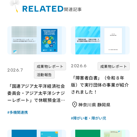
RELATED
関連記事
2026.6
成果物レポート
成果物レポート
2026.7
活動報告
「障害者白書」（令和８年
版）で実行団体の事業が紹介
「国連アジア太平洋経済社会
されました！
委員会・アジア太平洋シナジ
ーレポート」で休眠預金活用
神奈川県 静岡県
事業が紹介されました！｜成
#多機関連携
果物レポート
#障がい者・障がい児