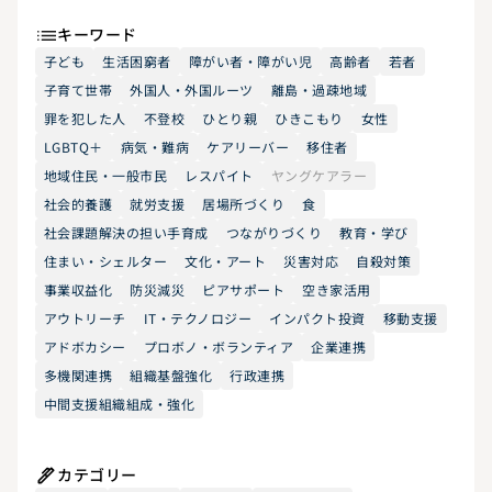
キーワード
子ども
生活困窮者
障がい者・障がい児
高齢者
若者
子育て世帯
外国人・外国ルーツ
離島・過疎地域
罪を犯した人
不登校
ひとり親
ひきこもり
女性
LGBTQ＋
病気・難病
ケアリーバー
移住者
地域住民・一般市民
レスパイト
ヤングケアラー
社会的養護
就労支援
居場所づくり
食
社会課題解決の担い手育成
つながりづくり
教育・学び
住まい・シェルター
文化・アート
災害対応
自殺対策
事業収益化
防災減災
ピアサポート
空き家活用
アウトリーチ
IT・テクノロジー
インパクト投資
移動支援
アドボカシー
プロボノ・ボランティア
企業連携
多機関連携
組織基盤強化
行政連携
中間支援組織組成・強化
カテゴリー