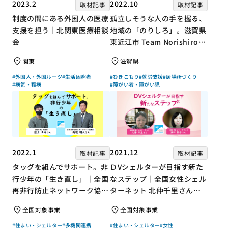
2023.2
2022.10
取材記事
取材記事
制度の間にある外国人の医療
孤立しそうな人の手を握る、
支援を担う｜北関東医療相談
地域の「のりしろ」。滋賀県
会
東近江市 Team Norishiroの
「仕事」と「居場所」づくり
関東
滋賀県
#外国人・外国ルーツ
#生活困窮者
#ひきこもり
#就労支援
#居場所づくり
#病気・難病
#障がい者・障がい児
2022.1
2021.12
取材記事
取材記事
タッグを組んでサポート。非
ＤVシェルターが目指す新た
行少年の「生き直し」｜全国
なステップ｜全国女性シェル
再非行防止ネットワーク協議
ターネット 北仲千里さん×
会 高坂朝人さん×評論家 荻
ジャーナリスト 浜田敬子さ
全国対象事業
全国対象事業
上チキさん【聞き手】
ん【聞き手】
#住まい・シェルター
#多機関連携
#住まい・シェルター
#女性