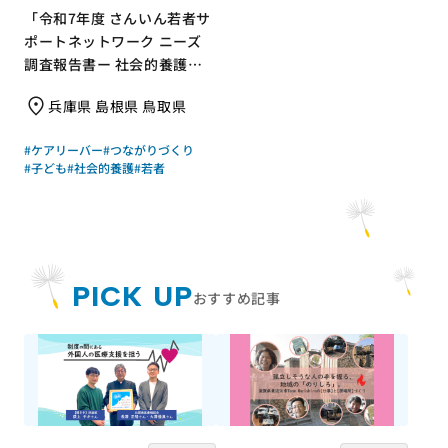
「令和7年度 さんいん若者サ
ポートネットワーク ニーズ
調査報告書ー 社会的養護の
若者と支援現場の声からー」
兵庫県 島根県 鳥取県
｜さんいん若者サポートネッ
トワーク（労働者協同組合
#ケアリーバー
#つながりづくり
ワーカーズコープ・センター
#子ども
#社会的養護
#若者
事業団）｜成果物レポート
PICK UP
おすすめ記事