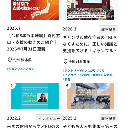
2026.7
2026.3
取材記事
【令和8年熊本地震】寄付窓
ギャンブル依存症者の自死を
口・支援の動きのご紹介｜
なくすために。正しい知識と
2026年7月31日更新
支援を広げる「ギャンブル依
存症問題を考える会」の取り
九州 熊本県
全国対象事業
組み
#災害対応
#防災減災
#アウトリーチ
#つながりづくり
#ピアサポート
#病気・難病
#自殺対策
#若者
3
4
2022.2
2025.1
インタビュー
取材記事
米国の財団から学ぶPOのス
子どもも大人も集まる第三の