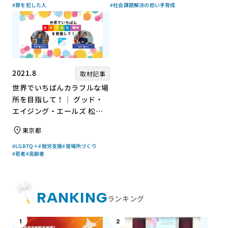
#罪を犯した人
#社会課題解決の担い手育成
2021.8
取材記事
世界でいちばんカラフルな場
所を目指して！｜ グッド・
エイジング・エールズ 松中
権さん × エッセイスト 小島
東京都
慶子さん【聞き手】
#LGBTQ＋
#就労支援
#居場所づくり
#若者
#高齢者
RANKING
ランキング
1
2