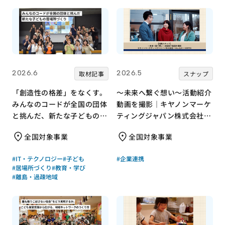
2026.6
2026.5
取材記事
スナップ
「創造性の格差」をなくす。
～未来へ繋ぐ想い～活動紹介
みんなのコードが全国の団体
動画を撮影｜キヤノンマーケ
と挑んだ、新たな子どもの居
ティングジャパン株式会社×
場所づくり
みんなの×JANPIA
全国対象事業
全国対象事業
#IT・テクノロジー
#子ども
#企業連携
#居場所づくり
#教育・学び
#離島・過疎地域