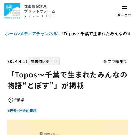
休眠預金活用
プラットフォーム
メニュー
Kyu-Plat
ホーム
メディアチャンネル
「Topos～千葉で生まれたみんなの物
2024.4.11
休プラ編集部
成果物レポート
「Topos～千葉で生まれたみんなの
物語“とぽす”」が掲載
千葉県
#若者
#社会的養護