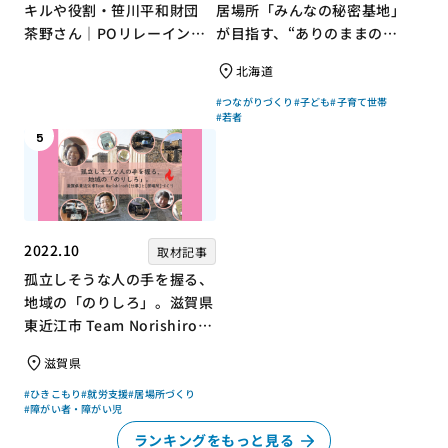
キルや役割・笹川平和財団
居場所「みんなの秘密基地」
茶野さん｜POリレーインタ
が目指す、“ありのままの自
ビュー no.001
分”を大切にするコミュニテ
北海道
ィづくり
#つながりづくり
#子ども
#子育て世帯
#若者
5
2022.10
取材記事
孤立しそうな人の手を握る、
地域の「のりしろ」。滋賀県
東近江市 Team Norishiroの
「仕事」と「居場所」づくり
滋賀県
#ひきこもり
#就労支援
#居場所づくり
#障がい者・障がい児
ランキングをもっと見る