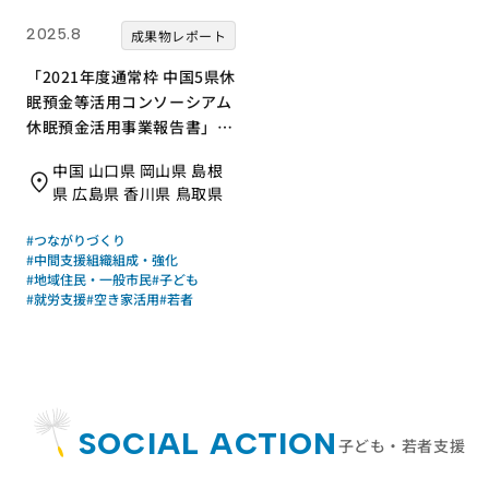
2025.8
成果物レポート
「2021年度通常枠 中国5県休
眠預金等活用コンソーシアム
休眠預金活用事業報告書」を
発行｜特定非営利活動法人ひ
中国 山口県 岡山県 島根
ろしまNPOセンター（中国5
県 広島県 香川県 鳥取県
県休眠預金等活用コンソーシ
アム）｜成果物レポート
#つながりづくり
#中間支援組織組成・強化
#地域住民・一般市民
#子ども
#就労支援
#空き家活用
#若者
SOCIAL ACTION
子ども・若者支援