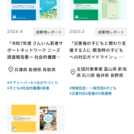
2026.4
2026.2
成果物レポート
成果物レポート
「令和7年度 さんいん若者サ
「災害後の子どもと関わり支
ポートネットワーク ニーズ
援する人に-緊急時の子ども
調査報告書ー 社会的養護の
への対応ガイドライン-」｜
若者と支援現場の声からー」
特定非営利活動法人 ながの
全国対象事業 富山県 新潟
兵庫県 島根県 鳥取県
｜さんいん若者サポートネッ
こどもの城いきいきプロジェ
県 石川県 福井県 長野県
トワーク（労働者協同組合
クト｜成果物レポート
#ケアリーバー
#つながりづくり
ワーカーズコープ・センター
#子ども
#社会的養護
#若者
#地域住民・一般市民
#子ども
事業団）｜成果物レポート
#災害対応
#若者
#行政連携