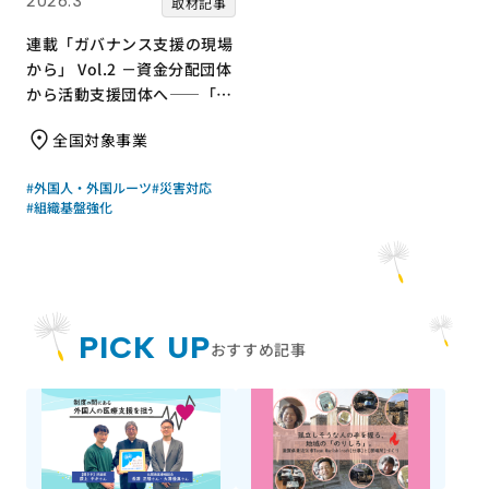
2026.3
取材記事
連載「ガバナンス支援の現場
から」 Vol.2 －資金分配団体
から活動支援団体へ――「知
識・意識・行動」で取り組
全国対象事業
む、ジャパン・プラットフォ
ームのガバナンス体制整備支
#外国人・外国ルーツ
#災害対応
援－
#組織基盤強化
PICK UP
おすすめ記事