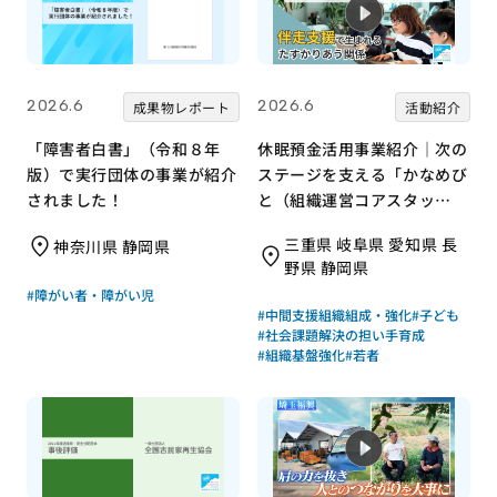
2026.6
2026.6
成果物レポート
活動紹介
「障害者白書」（令和８年
休眠預金活用事業紹介｜次の
版）で実行団体の事業が紹介
ステージを支える「かなめび
されました！
と（組織運営コアスタッ
フ）」養成による組織基盤強
三重県 岐阜県 愛知県 長
神奈川県 静岡県
化｜特定非営利活動法人ボラ
野県 静岡県
ンタリーネイバーズ
#障がい者・障がい児
#中間支援組織組成・強化
#子ども
#社会課題解決の担い手育成
#組織基盤強化
#若者