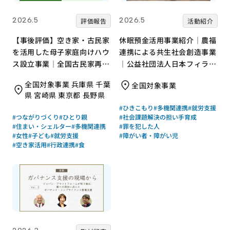
2026.5
2026.5
評価報告
活動紹介
【事後評価】空き家・古民家
休眠預金活用事業紹介｜農福
を活用した母子家庭向けハウ
連携による共生社会創造事業
ス設立事業｜全国古民家再生
｜公益社団法人日本フィラン
協会［21年度通常枠］
ソロピー協会
全国対象事業 兵庫県 千葉
全国対象事業
県 宮崎県 東京都 長野県
#ひきこもり
#多機関連携
#就労支援
#つながりづくり
#ひとり親
#社会課題解決の担い手育成
#住まい・シェルター
#多機関連携
#罪を犯した人
#女性
#子ども
#就労支援
#障がい者・障がい児
#空き家活用
#行政連携
#食