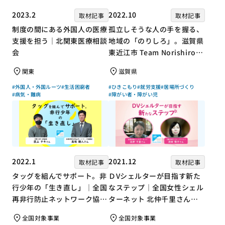
2023.2
2022.10
取材記事
取材記事
制度の間にある外国人の医療
孤立しそうな人の手を握る、
支援を担う｜北関東医療相談
地域の「のりしろ」。滋賀県
会
東近江市 Team Norishiroの
「仕事」と「居場所」づくり
関東
滋賀県
#外国人・外国ルーツ
#生活困窮者
#ひきこもり
#就労支援
#居場所づくり
#病気・難病
#障がい者・障がい児
2022.1
2021.12
取材記事
取材記事
タッグを組んでサポート。非
ＤVシェルターが目指す新た
行少年の「生き直し」｜全国
なステップ｜全国女性シェル
再非行防止ネットワーク協議
ターネット 北仲千里さん×
会 高坂朝人さん×評論家 荻
ジャーナリスト 浜田敬子さ
全国対象事業
全国対象事業
上チキさん【聞き手】
ん【聞き手】