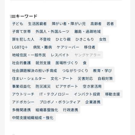
キーワード
子ども
生活困窮者
障がい者・障がい児
高齢者
若者
子育て世帯
外国人・外国ルーツ
離島・過疎地域
罪を犯した人
不登校
ひとり親
ひきこもり
女性
LGBTQ＋
病気・難病
ケアリーバー
移住者
地域住民・一般市民
レスパイト
ヤングケアラー
社会的養護
就労支援
居場所づくり
食
社会課題解決の担い手育成
つながりづくり
教育・学び
住まい・シェルター
文化・アート
災害対応
自殺対策
事業収益化
防災減災
ピアサポート
空き家活用
アウトリーチ
IT・テクノロジー
インパクト投資
移動支援
アドボカシー
プロボノ・ボランティア
企業連携
多機関連携
組織基盤強化
行政連携
中間支援組織組成・強化