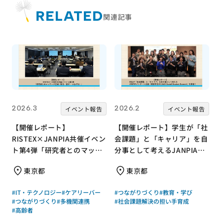
RELATED
関連記事
2026.3
2026.2
イベント報告
イベント報告
【開催レポート】
【開催レポート】学生が「社
RISTEX×JANPIA共催イベン
会課題」と「キャリア」を自
ト第4弾「研究者とのマッチ
分事として考えるJANPIAイ
ング広場『知る・話す・つな
ンターン企画「現役学生のた
東京都
東京都
がる』」
めの Social
Student Summit」を開催
#IT・テクノロジー
#ケアリーバー
#つながりづくり
#教育・学び
#つながりづくり
#多機関連携
#社会課題解決の担い手育成
#高齢者