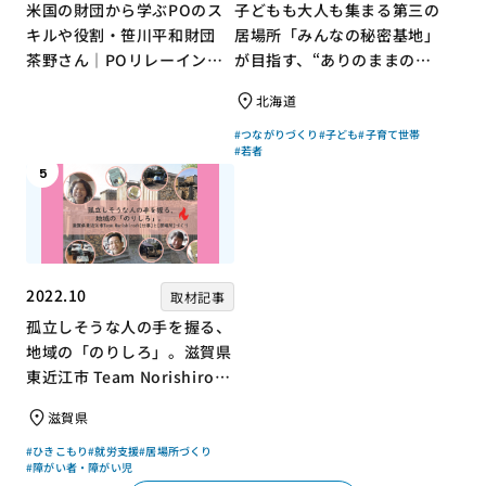
米国の財団から学ぶPOのス
子どもも大人も集まる第三の
キルや役割・笹川平和財団
居場所「みんなの秘密基地」
茶野さん｜POリレーインタ
が目指す、“ありのままの自
ビュー no.001
分”を大切にするコミュニテ
北海道
ィづくり
#つながりづくり
#子ども
#子育て世帯
#若者
5
2022.10
取材記事
孤立しそうな人の手を握る、
地域の「のりしろ」。滋賀県
東近江市 Team Norishiroの
「仕事」と「居場所」づくり
滋賀県
#ひきこもり
#就労支援
#居場所づくり
#障がい者・障がい児