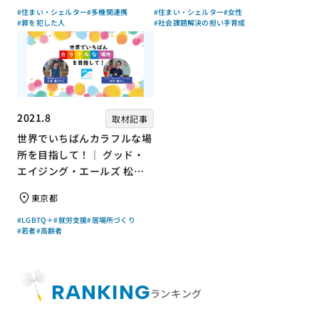
#住まい・シェルター
#多機関連携
#住まい・シェルター
#女性
#罪を犯した人
#社会課題解決の担い手育成
2021.8
取材記事
世界でいちばんカラフルな場
所を目指して！｜ グッド・
エイジング・エールズ 松中
権さん × エッセイスト 小島
東京都
慶子さん【聞き手】
#LGBTQ＋
#就労支援
#居場所づくり
#若者
#高齢者
RANKING
ランキング