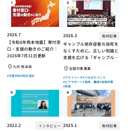
1
2
2026.7
2026.3
取材記事
【令和8年熊本地震】寄付窓
ギャンブル依存症者の自死を
口・支援の動きのご紹介｜
なくすために。正しい知識と
2026年7月31日更新
支援を広げる「ギャンブル依
存症問題を考える会」の取り
九州 熊本県
全国対象事業
組み
#災害対応
#防災減災
#アウトリーチ
#つながりづくり
#ピアサポート
#病気・難病
#自殺対策
#若者
3
4
2022.2
2025.1
インタビュー
取材記事