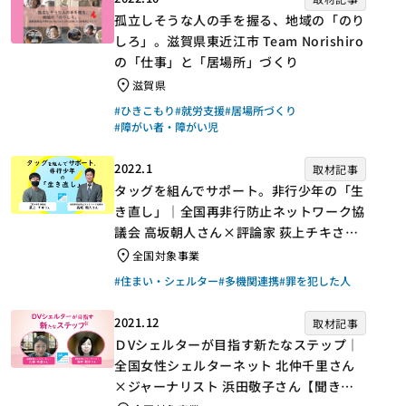
孤立しそうな人の手を握る、地域の「のり
しろ」。滋賀県東近江市 Team Norishiro
の「仕事」と「居場所」づくり
滋賀県
#ひきこもり
#就労支援
#居場所づくり
#障がい者・障がい児
2022.1
取材記事
タッグを組んでサポート。非行少年の「生
き直し」｜全国再非行防止ネットワーク協
議会 高坂朝人さん×評論家 荻上チキさん
【聞き手】
全国対象事業
#住まい・シェルター
#多機関連携
#罪を犯した人
2021.12
取材記事
ＤVシェルターが目指す新たなステップ｜
全国女性シェルターネット 北仲千里さん
×ジャーナリスト 浜田敬子さん【聞き