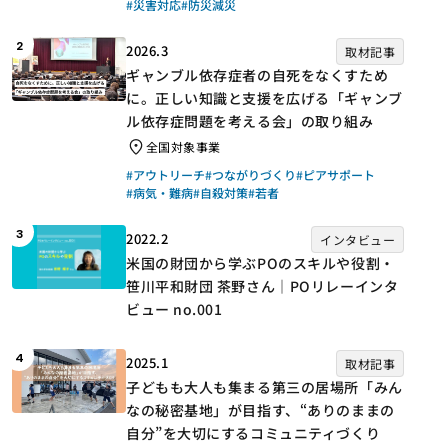
#災害対応
#防災減災
2
2026.3
取材記事
ギャンブル依存症者の自死をなくすため
に。正しい知識と支援を広げる「ギャンブ
ル依存症問題を考える会」の取り組み
全国対象事業
#アウトリーチ
#つながりづくり
#ピアサポート
#病気・難病
#自殺対策
#若者
3
2022.2
インタビュー
米国の財団から学ぶPOのスキルや役割・
笹川平和財団 茶野さん｜POリレーインタ
ビュー no.001
4
2025.1
取材記事
子どもも大人も集まる第三の居場所「みん
なの秘密基地」が目指す、“ありのままの
自分”を大切にするコミュニティづくり