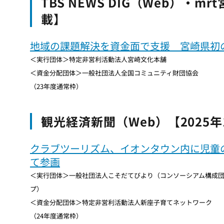
TBS NEWS DIG（Web）・m
載】
地域の課題解決を資金面で支援 宮崎県初
＜実行団体＞特定非営利活動法人宮崎文化本舗
＜資金分配団体＞一般社団法人全国コミュニティ財団協会
（23年度通常枠）
観光経済新聞（Web）【2025年
クラブツーリズム、イオンタウン内に児童
て参画
＜実行団体＞一般社団法人こそだてびより（コンソーシアム構成
プ）
＜資金分配団体＞特定非営利活動法人新座子育てネットワーク
（24年度通常枠）