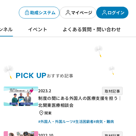
助成システム
マイページ
ログイン
ンネル
イベント
よくある質問・問い合わせ
PICK UP
おすすめ記事
2023.2
取材記事
制度の間にある外国人の医療支援を担う｜
北関東医療相談会
関東
#外国人・外国ルーツ
#生活困窮者
#病気・難病
2022.10
取材記事