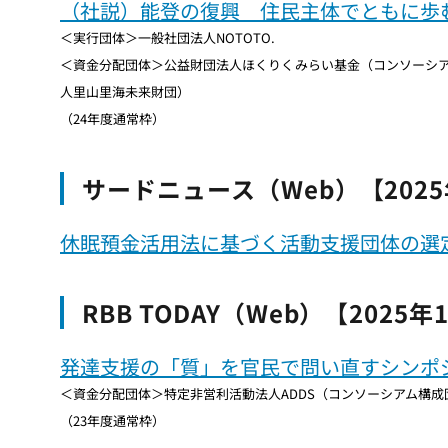
（社説）能登の復興 住民主体でともに歩
＜実行団体＞一般社団法人NOTOTO.
＜資金分配団体＞公益財団法人ほくりくみらい基金（コンソーシ
人里山里海未来財団）
（24年度通常枠）
サードニュース（Web）【2025
休眠預金活用法に基づく活動支援団体の選
RBB TODAY（Web）【2025
発達支援の「質」を官民で問い直すシンポ
＜資金分配団体＞特定非営利活動法人ADDS（コンソーシアム構成団
（23年度通常枠）