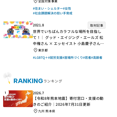
手】
全国対象事業
#住まい・シェルター
#女性
#社会課題解決の担い手育成
2021.8
取材記事
世界でいちばんカラフルな場所を目指し
て！｜ グッド・エイジング・エールズ 松
中権さん × エッセイスト 小島慶子さん
【聞き手】
東京都
#LGBTQ＋
#就労支援
#居場所づくり
#若者
#高齢者
RANKING
ランキング
2026.7
1
【令和8年熊本地震】寄付窓口・支援の動
きのご紹介｜2026年7月31日更新
九州 熊本県