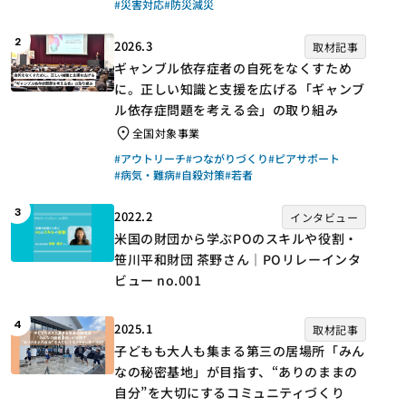
#災害対応
#防災減災
2
2026.3
取材記事
ギャンブル依存症者の自死をなくすため
に。正しい知識と支援を広げる「ギャンブ
ル依存症問題を考える会」の取り組み
全国対象事業
#アウトリーチ
#つながりづくり
#ピアサポート
#病気・難病
#自殺対策
#若者
3
2022.2
インタビュー
米国の財団から学ぶPOのスキルや役割・
笹川平和財団 茶野さん｜POリレーインタ
ビュー no.001
4
2025.1
取材記事
子どもも大人も集まる第三の居場所「みん
なの秘密基地」が目指す、“ありのままの
自分”を大切にするコミュニティづくり