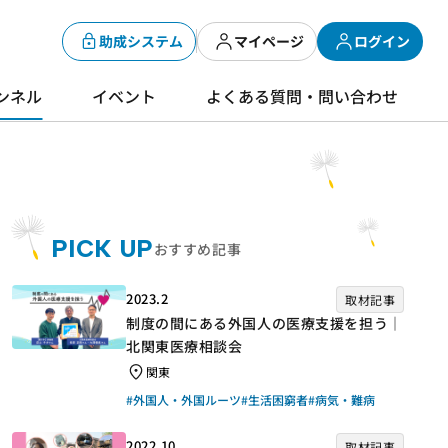
助成システム
マイページ
ログイン
ンネル
イベント
よくある質問・問い合わせ
PICK UP
おすすめ記事
2023.2
取材記事
制度の間にある外国人の医療支援を担う｜
北関東医療相談会
関東
#外国人・外国ルーツ
#生活困窮者
#病気・難病
2022.10
取材記事