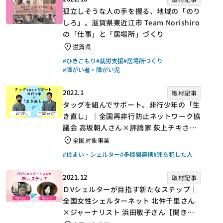
孤立しそうな人の手を握る、地域の「のり
しろ」。滋賀県東近江市 Team Norishiro
の「仕事」と「居場所」づくり
滋賀県
#ひきこもり
#就労支援
#居場所づくり
#障がい者・障がい児
2022.1
取材記事
タッグを組んでサポート。非行少年の「生
き直し」｜全国再非行防止ネットワーク協
議会 高坂朝人さん×評論家 荻上チキさん
【聞き手】
全国対象事業
#住まい・シェルター
#多機関連携
#罪を犯した人
2021.12
取材記事
ＤVシェルターが目指す新たなステップ｜
全国女性シェルターネット 北仲千里さん
×ジャーナリスト 浜田敬子さん【聞き