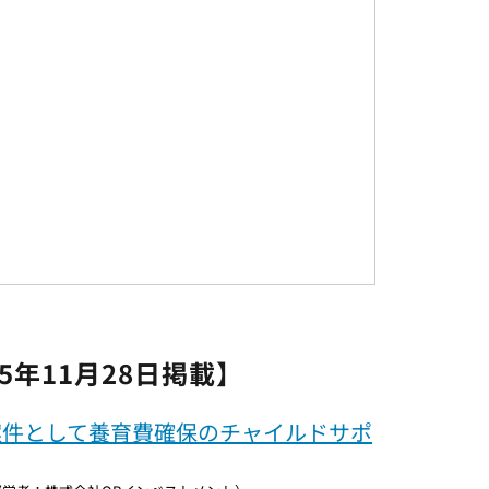
】
】
25年11月28日掲載】
案件として養育費確保のチャイルドサポ