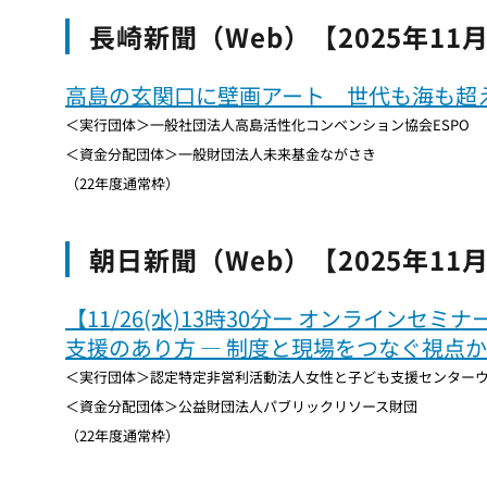
長崎新聞（Web）【2025年11
高島の玄関口に壁画アート 世代も海も超
＜実行団体＞一般社団法人高島活性化コンベンション協会ESPO
＜資金分配団体＞一般財団法人未来基金ながさき
（22年度通常枠）
朝日新聞（Web）【2025年11
【11/26(水)13時30分ー オンラインセ
支援のあり方 ― 制度と現場をつなぐ視点
＜実行団体＞認定特定非営利活動法人女性と子ども支援センター
＜資金分配団体＞公益財団法人パブリックリソース財団
（22年度通常枠）