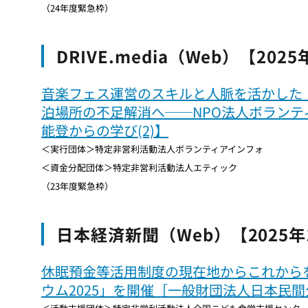
（24年度緊急枠）
DRIVE.media（Web）【202
音楽フェス運営のスキルと人脈を活かした
泊場所の不足解消へ──NPO法人ボランテ
能登からの学び(2)】
＜実行団体＞特定非営利活動法人ボランティアインフォ
＜資金分配団体＞特定非営利活動法人エティック
（23年度緊急枠）
日本経済新聞（Web）【2025年
休眠預金等活用制度の現在地からこれから
ウム2025」を開催［一般財団法人日本民