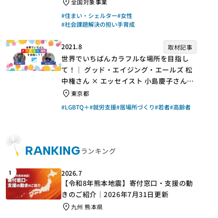
手】
全国対象事業
#住まい・シェルター
#女性
#社会課題解決の担い手育成
2021.8
取材記事
世界でいちばんカラフルな場所を目指し
て！｜ グッド・エイジング・エールズ 松
中権さん × エッセイスト 小島慶子さん
【聞き手】
東京都
#LGBTQ＋
#就労支援
#居場所づくり
#若者
#高齢者
RANKING
ランキング
2026.7
1
【令和8年熊本地震】寄付窓口・支援の動
きのご紹介｜2026年7月31日更新
九州 熊本県