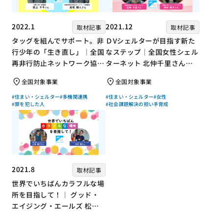
2022.1
2021.12
取材記事
取材記事
タッグを組んでサポート。非
ＤVシェルターが目指す新た
行少年の「生き直し」｜全国
なステップ｜全国女性シェル
再非行防止ネットワーク協議
ターネット 北仲千里さん×
会 高坂朝人さん×評論家 荻
ジャーナリスト 浜田敬子さ
全国対象事業
全国対象事業
上チキさん【聞き手】
ん【聞き手】
#住まい・シェルター
#多機関連携
#住まい・シェルター
#女性
#罪を犯した人
#社会課題解決の担い手育成
2021.8
取材記事
世界でいちばんカラフルな場
所を目指して！｜ グッド・
エイジング・エールズ 松中
権さん × エッセイスト 小島