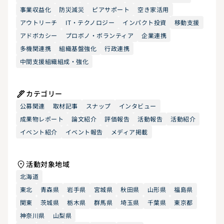
事業収益化
防災減災
ピアサポート
空き家活用
アウトリーチ
IT・テクノロジー
インパクト投資
移動支援
アドボカシー
プロボノ・ボランティア
企業連携
多機関連携
組織基盤強化
行政連携
中間支援組織組成・強化
カテゴリー
公募関連
取材記事
スナップ
インタビュー
成果物レポート
論文紹介
評価報告
活動報告
活動紹介
イベント紹介
イベント報告
メディア掲載
活動対象地域
北海道
東北
青森県
岩手県
宮城県
秋田県
山形県
福島県
関東
茨城県
栃木県
群馬県
埼玉県
千葉県
東京都
神奈川県
山梨県