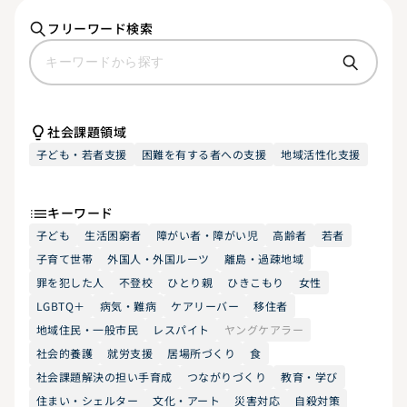
フリーワード検索
社会課題領域
子ども・若者支援
困難を有する者への支援
地域活性化支援
キーワード
子ども
生活困窮者
障がい者・障がい児
高齢者
若者
子育て世帯
外国人・外国ルーツ
離島・過疎地域
罪を犯した人
不登校
ひとり親
ひきこもり
女性
LGBTQ＋
病気・難病
ケアリーバー
移住者
地域住民・一般市民
レスパイト
ヤングケアラー
社会的養護
就労支援
居場所づくり
食
社会課題解決の担い手育成
つながりづくり
教育・学び
住まい・シェルター
文化・アート
災害対応
自殺対策