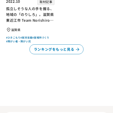
2022.10
取材記事
孤立しそうな人の手を握る、
地域の「のりしろ」。滋賀県
東近江市 Team Norishiroの
「仕事」と「居場所」づくり
滋賀県
#ひきこもり
#就労支援
#居場所づくり
#障がい者・障がい児
ランキングをもっと見る