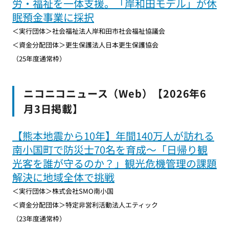
労・福祉を一体支援。「岸和田モデル」が休
眠預金事業に採択
＜実行団体＞社会福祉法人岸和田市社会福祉協議会
＜資金分配団体＞更生保護法人日本更生保護協会
（25年度通常枠）
ニコニコニュース（Web）【2026年6
月3日掲載】
【熊本地震から10年】年間140万人が訪れる
南小国町で防災士70名を育成～「日帰り観
光客を誰が守るのか？」観光危機管理の課題
解決に地域全体で挑戦
＜実行団体＞株式会社SMO南小国
＜資金分配団体＞特定非営利活動法人エティック
（23年度通常枠）