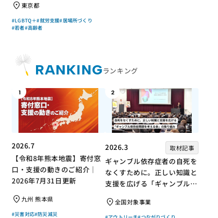
東京都
慶子さん【聞き手】
#LGBTQ＋
#就労支援
#居場所づくり
#若者
#高齢者
RANKING
ランキング
1
2
2026.7
2026.3
取材記事
【令和8年熊本地震】寄付窓
ギャンブル依存症者の自死を
口・支援の動きのご紹介｜
なくすために。正しい知識と
2026年7月31日更新
支援を広げる「ギャンブル依
存症問題を考える会」の取り
九州 熊本県
全国対象事業
組み
#災害対応
#防災減災
#アウトリーチ
#つながりづくり