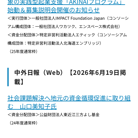
象の実践型起業支援「AKINAIプログラム」
始動＆募集説明会開催のお知らせ
＜実行団体＞一般社団法人IMPACT Foundation Japan（コンソーシ
アム構成団体：一般社団法人ワカツク、エンスペース株式会社）
＜資金分配団体＞特定非営利活動法人エティック（コンソーシアム
構成団体：特定非営利活動法人北海道エンブリッジ）
（25年度通常枠）
中外日報（Web）【2026年6月19日掲
載】
社会課題解決へ地元の資金循環促進に取り組
む 山口美知子氏
＜資金分配団体＞公益財団法人東近江三方よし基金
（24年度通常枠）