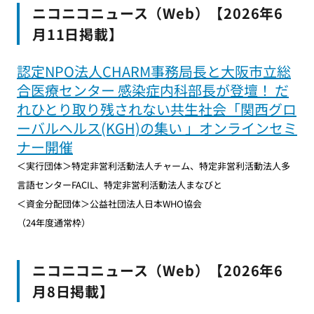
ニコニコニュース（Web）【2026年6
月11日掲載】
認定NPO法人CHARM事務局長と大阪市立総
合医療センター 感染症内科部長が登壇！ だ
れひとり取り残されない共生社会「関西グロ
ーバルヘルス(KGH)の集い 」オンラインセミ
ナー開催
＜実行団体＞特定非営利活動法人チャーム、特定非営利活動法人多
言語センターFACIL、特定非営利活動法人まなびと
＜資金分配団体＞公益社団法人日本WHO協会
（24年度通常枠）
ニコニコニュース（Web）【2026年6
月8日掲載】