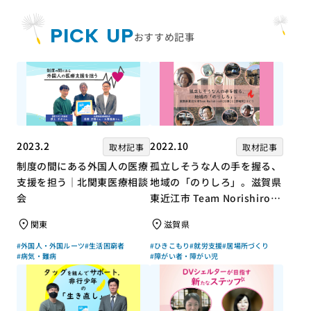
PICK UP
おすすめ記事
2023.2
2022.10
取材記事
取材記事
制度の間にある外国人の医療
孤立しそうな人の手を握る、
支援を担う｜北関東医療相談
地域の「のりしろ」。滋賀県
会
東近江市 Team Norishiroの
「仕事」と「居場所」づくり
関東
滋賀県
#外国人・外国ルーツ
#生活困窮者
#ひきこもり
#就労支援
#居場所づくり
#病気・難病
#障がい者・障がい児