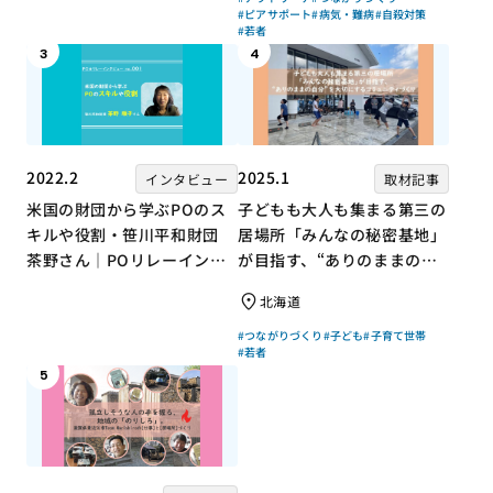
#ピアサポート
#病気・難病
#自殺対策
#若者
3
4
2022.2
2025.1
インタビュー
取材記事
米国の財団から学ぶPOのス
子どもも大人も集まる第三の
キルや役割・笹川平和財団
居場所「みんなの秘密基地」
茶野さん｜POリレーインタ
が目指す、“ありのままの自
ビュー no.001
分”を大切にするコミュニテ
北海道
ィづくり
#つながりづくり
#子ども
#子育て世帯
#若者
5