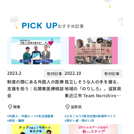
PICK UP
おすすめ記事
2023.2
2022.10
取材記事
取材記事
制度の間にある外国人の医療
孤立しそうな人の手を握る、
支援を担う｜北関東医療相談
地域の「のりしろ」。滋賀県
会
東近江市 Team Norishiroの
「仕事」と「居場所」づくり
関東
滋賀県
#外国人・外国ルーツ
#生活困窮者
#ひきこもり
#就労支援
#居場所づくり
#病気・難病
#障がい者・障がい児