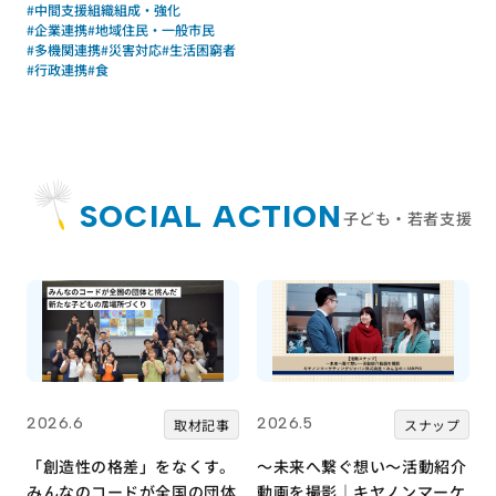
#中間支援組織組成・強化
#企業連携
#地域住民・一般市民
#多機関連携
#災害対応
#生活困窮者
#行政連携
#食
SOCIAL ACTION
子ども・若者支援
2026.6
2026.5
取材記事
スナップ
「創造性の格差」をなくす。
～未来へ繋ぐ想い～活動紹介
みんなのコードが全国の団体
動画を撮影｜キヤノンマーケ