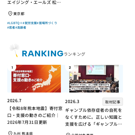
エイジング・エールズ 松中
権さん × エッセイスト 小島
東京都
慶子さん【聞き手】
#LGBTQ＋
#就労支援
#居場所づくり
#若者
#高齢者
RANKING
ランキング
1
2
2026.7
2026.3
取材記事
【令和8年熊本地震】寄付窓
ギャンブル依存症者の自死を
口・支援の動きのご紹介｜
なくすために。正しい知識と
2026年7月31日更新
支援を広げる「ギャンブル依
存症問題を考える会」の取り
九州 熊本県