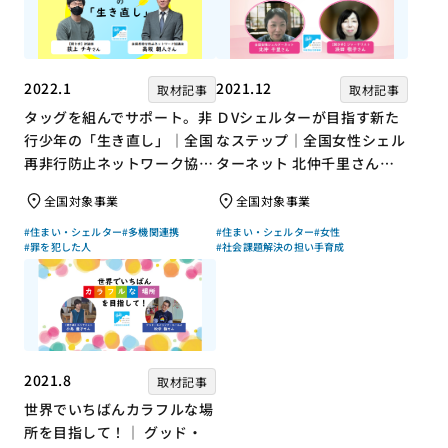
2022.1
2021.12
取材記事
取材記事
タッグを組んでサポート。非
ＤVシェルターが目指す新た
行少年の「生き直し」｜全国
なステップ｜全国女性シェル
再非行防止ネットワーク協議
ターネット 北仲千里さん×
会 高坂朝人さん×評論家 荻
ジャーナリスト 浜田敬子さ
全国対象事業
全国対象事業
上チキさん【聞き手】
ん【聞き手】
#住まい・シェルター
#多機関連携
#住まい・シェルター
#女性
#罪を犯した人
#社会課題解決の担い手育成
2021.8
取材記事
世界でいちばんカラフルな場
所を目指して！｜ グッド・