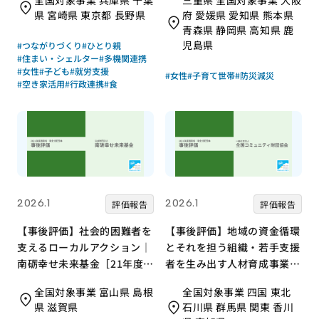
全国対象事業 兵庫県 千葉
三重県 全国対象事業 大阪
県 宮崎県 東京都 長野県
府 愛媛県 愛知県 熊本県
青森県 静岡県 高知県 鹿
児島県
#つながりづくり
#ひとり親
#住まい・シェルター
#多機関連携
#女性
#子ども
#就労支援
#女性
#子育て世帯
#防災減災
#空き家活用
#行政連携
#食
2026.1
2026.1
評価報告
評価報告
【事後評価】社会的困難者を
【事後評価】地域の資金循環
支えるローカルアクション｜
とそれを担う組織・若手支援
南砺幸せ未来基金［21年度通
者を生み出す人材育成事業｜
常枠］
全国コミュニティ財団協会
全国対象事業 富山県 島根
全国対象事業 四国 東北
［21年度通常枠］
県 滋賀県
石川県 群馬県 関東 香川