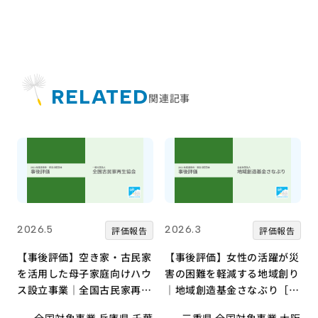
RELATED
関連記事
2026.5
2026.3
評価報告
評価報告
【事後評価】空き家・古民家
【事後評価】女性の活躍が災
を活用した母子家庭向けハウ
害の困難を軽減する地域創り
ス設立事業｜全国古民家再生
｜地域創造基金さなぶり［21
協会［21年度通常枠］
年度通常枠］