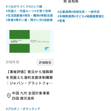
県 高知県
#つながりづくり
#ひとり親
#外国人・外国ルーツ
#子育て世帯
#企業連携
#地域住民・一般市民
#生活困窮者
#病気・難病
#移動支援
#多機関連携
#子ども
#組織基盤強化
#若者
#障がい者・障がい児
#高齢者
#若者
2025.12
評価報告
【事後評価】発災から復興期
を見据えた食料支援体制構築
｜ジャパン・プラットフォー
ム［21年度通常枠］
中国 九州 全国対象事業
四国 鹿児島県
#プロボノ・ボランティア