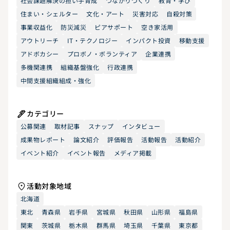
社会課題解決の担い手育成
つながりづくり
教育・学び
住まい・シェルター
文化・アート
災害対応
自殺対策
事業収益化
防災減災
ピアサポート
空き家活用
アウトリーチ
IT・テクノロジー
インパクト投資
移動支援
アドボカシー
プロボノ・ボランティア
企業連携
多機関連携
組織基盤強化
行政連携
中間支援組織組成・強化
カテゴリー
公募関連
取材記事
スナップ
インタビュー
成果物レポート
論文紹介
評価報告
活動報告
活動紹介
イベント紹介
イベント報告
メディア掲載
活動対象地域
北海道
東北
青森県
岩手県
宮城県
秋田県
山形県
福島県
関東
茨城県
栃木県
群馬県
埼玉県
千葉県
東京都