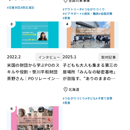
全国対象事業
組み
#災害対応
#防災減災
#アウトリーチ
#つながりづくり
#ピアサポート
#病気・難病
#自殺対策
#若者
3
4
2022.2
2025.1
インタビュー
取材記事
米国の財団から学ぶPOのス
子どもも大人も集まる第三の
キルや役割・笹川平和財団
居場所「みんなの秘密基地」
茶野さん｜POリレーインタ
が目指す、“ありのままの自
ビュー no.001
分”を大切にするコミュニテ
北海道
ィづくり
#つながりづくり
#子ども
#子育て世帯
#若者
5