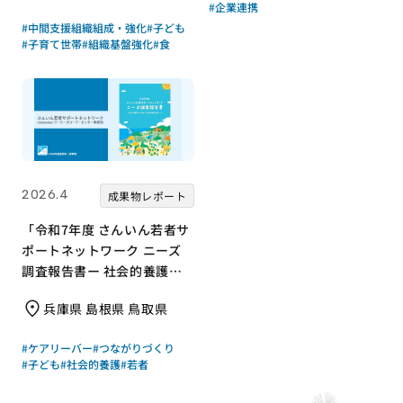
#企業連携
#中間支援組織組成・強化
#子ども
#子育て世帯
#組織基盤強化
#食
2026.4
成果物レポート
「令和7年度 さんいん若者サ
ポートネットワーク ニーズ
調査報告書ー 社会的養護の
若者と支援現場の声からー」
兵庫県 島根県 鳥取県
｜さんいん若者サポートネッ
トワーク（労働者協同組合
#ケアリーバー
#つながりづくり
ワーカーズコープ・センター
#子ども
#社会的養護
#若者
事業団）｜成果物レポート