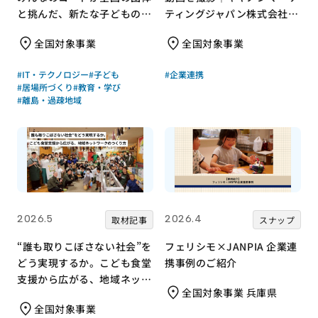
と挑んだ、新たな子どもの居
ティングジャパン株式会社×
場所づくり
みんなの×JANPIA
全国対象事業
全国対象事業
#IT・テクノロジー
#子ども
#企業連携
#居場所づくり
#教育・学び
#離島・過疎地域
2026.5
2026.4
取材記事
スナップ
“誰も取りこぼさない社会”を
フェリシモ×JANPIA 企業連
どう実現するか。こども食堂
携事例のご紹介
支援から広がる、地域ネット
全国対象事業 兵庫県
ワークのつくり方
全国対象事業