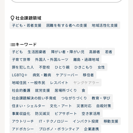
社会課題領域
子ども・若者支援
困難を有する者への支援
地域活性化支援
キーワード
子ども
生活困窮者
障がい者・障がい児
高齢者
若者
子育て世帯
外国人・外国ルーツ
離島・過疎地域
罪を犯した人
不登校
ひとり親
ひきこもり
女性
LGBTQ＋
病気・難病
ケアリーバー
移住者
地域住民・一般市民
レスパイト
ヤングケアラー
社会的養護
就労支援
居場所づくり
食
社会課題解決の担い手育成
つながりづくり
教育・学び
住まい・シェルター
文化・アート
災害対応
自殺対策
事業収益化
防災減災
ピアサポート
空き家活用
アウトリーチ
IT・テクノロジー
インパクト投資
移動支援
アドボカシー
プロボノ・ボランティア
企業連携