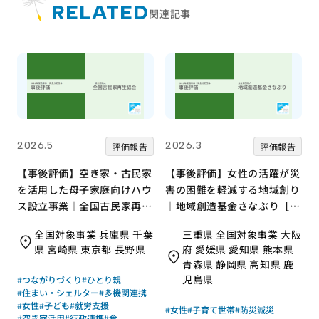
RELATED
関連記事
2026.5
2026.3
評価報告
評価報告
【事後評価】空き家・古民家
【事後評価】女性の活躍が災
を活用した母子家庭向けハウ
害の困難を軽減する地域創り
ス設立事業｜全国古民家再生
｜地域創造基金さなぶり［21
協会［21年度通常枠］
年度通常枠］
全国対象事業 兵庫県 千葉
三重県 全国対象事業 大阪
県 宮崎県 東京都 長野県
府 愛媛県 愛知県 熊本県
青森県 静岡県 高知県 鹿
児島県
#つながりづくり
#ひとり親
#住まい・シェルター
#多機関連携
#女性
#子ども
#就労支援
#女性
#子育て世帯
#防災減災
#空き家活用
#行政連携
#食