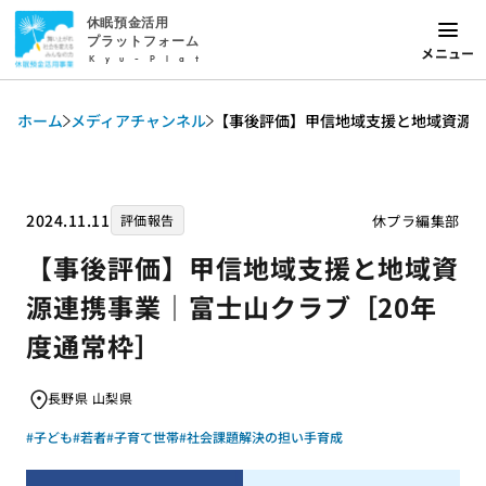
休眠預金活用
プラットフォーム
メニュー
Kyu-Plat
ホーム
メディアチャンネル
【事後評価】甲信地域支援と地域資源連
2024.11.11
休プラ編集部
評価報告
【事後評価】甲信地域支援と地域資
源連携事業｜富士山クラブ［20年
度通常枠］
長野県 山梨県
#子ども
#若者
#子育て世帯
#社会課題解決の担い手育成