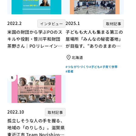
2022.2
2025.1
インタビュー
取材記事
米国の財団から学ぶPOのス
子どもも大人も集まる第三の
キルや役割・笹川平和財団
居場所「みんなの秘密基地」
茶野さん｜POリレーインタ
が目指す、“ありのままの自
ビュー no.001
分”を大切にするコミュニテ
北海道
ィづくり
#つながりづくり
#子ども
#子育て世帯
#若者
5
2022.10
取材記事
孤立しそうな人の手を握る、
地域の「のりしろ」。滋賀県
東近江市 Team Norishiroの