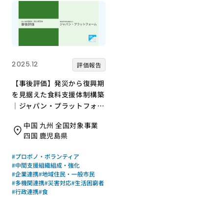
2025.12
評価報告
【事後評価】発災から復興期
を見据えた食料支援体制構築
｜ジャパン・プラットフォー
ム［21年度通常枠］
中国 九州 全国対象事業
四国 鹿児島県
#プロボノ・ボランティア
#中間支援組織組成・強化
#企業連携
#地域住民・一般市民
#多機関連携
#災害対応
#生活困窮者
#行政連携
#食