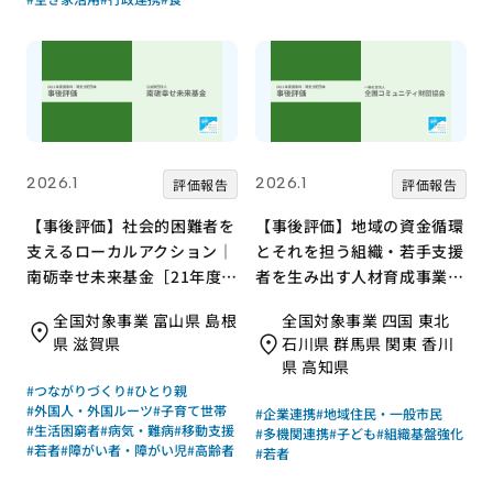
2026.1
2026.1
評価報告
評価報告
【事後評価】社会的困難者を
【事後評価】地域の資金循環
支えるローカルアクション｜
とそれを担う組織・若手支援
南砺幸せ未来基金［21年度通
者を生み出す人材育成事業｜
常枠］
全国コミュニティ財団協会
全国対象事業 富山県 島根
全国対象事業 四国 東北
［21年度通常枠］
県 滋賀県
石川県 群馬県 関東 香川
県 高知県
#つながりづくり
#ひとり親
#外国人・外国ルーツ
#子育て世帯
#企業連携
#地域住民・一般市民
#生活困窮者
#病気・難病
#移動支援
#多機関連携
#子ども
#組織基盤強化
#若者
#障がい者・障がい児
#高齢者
#若者