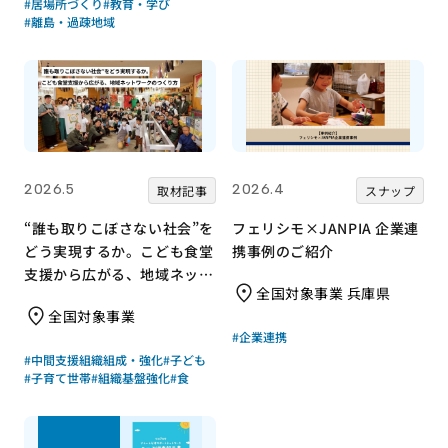
#居場所づくり
#教育・学び
#離島・過疎地域
2026.5
2026.4
取材記事
スナップ
“誰も取りこぼさない社会”を
フェリシモ×JANPIA 企業連
どう実現するか。こども食堂
携事例のご紹介
支援から広がる、地域ネット
全国対象事業 兵庫県
ワークのつくり方
全国対象事業
#企業連携
#中間支援組織組成・強化
#子ども
#子育て世帯
#組織基盤強化
#食