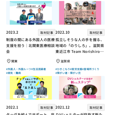
2023.2
2022.10
取材記事
取材記事
制度の間にある外国人の医療
孤立しそうな人の手を握る、
支援を担う｜北関東医療相談
地域の「のりしろ」。滋賀県
会
東近江市 Team Norishiroの
「仕事」と「居場所」づくり
関東
滋賀県
#外国人・外国ルーツ
#生活困窮者
#ひきこもり
#就労支援
#居場所づくり
#病気・難病
#障がい者・障がい児
2022.1
2021.12
取材記事
取材記事
タッグを組んでサポート。非
ＤVシェルターが目指す新た