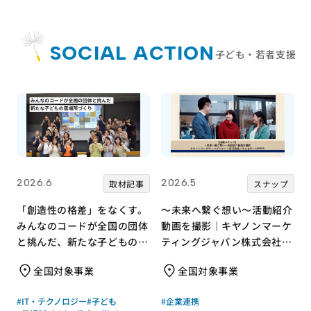
SOCIAL ACTION
子ども・若者支援
2026.6
2026.5
取材記事
スナップ
「創造性の格差」をなくす。
～未来へ繋ぐ想い～活動紹介
みんなのコードが全国の団体
動画を撮影｜キヤノンマーケ
と挑んだ、新たな子どもの居
ティングジャパン株式会社×
場所づくり
みんなの×JANPIA
全国対象事業
全国対象事業
#IT・テクノロジー
#子ども
#企業連携