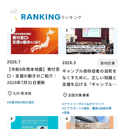
RANKING
ランキング
1
2
2026.7
2026.3
取材記事
【令和8年熊本地震】寄付窓
ギャンブル依存症者の自死を
口・支援の動きのご紹介｜
なくすために。正しい知識と
2026年7月31日更新
支援を広げる「ギャンブル依
存症問題を考える会」の取り
九州 熊本県
全国対象事業
組み
#災害対応
#防災減災
#アウトリーチ
#つながりづくり
#ピアサポート
#病気・難病
#自殺対策
#若者
3
4