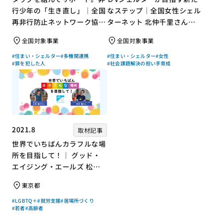
行少年の「生き直し」｜全国
なステップ｜全国女性シェル
再非行防止ネットワーク協議
ターネット 北仲千里さん×
会 高坂朝人さん×評論家 荻
ジャーナリスト 浜田敬子さ
全国対象事業
全国対象事業
上チキさん【聞き手】
ん【聞き手】
#住まい・シェルター
#多機関連携
#住まい・シェルター
#女性
#罪を犯した人
#社会課題解決の担い手育成
2021.8
取材記事
世界でいちばんカラフルな場
所を目指して！｜ グッド・
エイジング・エールズ 松中
権さん × エッセイスト 小島
東京都
慶子さん【聞き手】
#LGBTQ＋
#就労支援
#居場所づくり
#若者
#高齢者