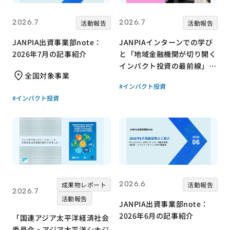
2026.7
2026.7
活動報告
活動報告
JANPIA出資事業部note：
JANPIAインターンでの学び
2026年7月の記事紹介
と「地域金融機関が切り開く
インパクト投資の最前線」リ
全国対象事業
ポート｜JANPIA｜インター
#インパクト投資
ン生 活動日誌vol8
#インパクト投資
2026.6
成果物レポート
活動報告
2026.7
活動報告
JANPIA出資事業部note：
2026年6月の記事紹介
「国連アジア太平洋経済社会
委員会・アジア太平洋シナジ