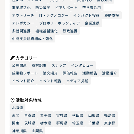
事業収益化
防災減災
ピアサポート
空き家活用
アウトリーチ
IT・テクノロジー
インパクト投資
移動支援
アドボカシー
プロボノ・ボランティア
企業連携
多機関連携
組織基盤強化
行政連携
中間支援組織組成・強化
カテゴリー
公募関連
取材記事
スナップ
インタビュー
成果物レポート
論文紹介
評価報告
活動報告
活動紹介
イベント紹介
イベント報告
メディア掲載
活動対象地域
北海道
東北
青森県
岩手県
宮城県
秋田県
山形県
福島県
関東
茨城県
栃木県
群馬県
埼玉県
千葉県
東京都
神奈川県
山梨県