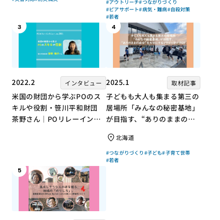
#アウトリーチ
#つながりづくり
#ピアサポート
#病気・難病
#自殺対策
#若者
3
4
2022.2
2025.1
インタビュー
取材記事
米国の財団から学ぶPOのス
子どもも大人も集まる第三の
キルや役割・笹川平和財団
居場所「みんなの秘密基地」
茶野さん｜POリレーインタ
が目指す、“ありのままの自
ビュー no.001
分”を大切にするコミュニテ
北海道
ィづくり
#つながりづくり
#子ども
#子育て世帯
#若者
5