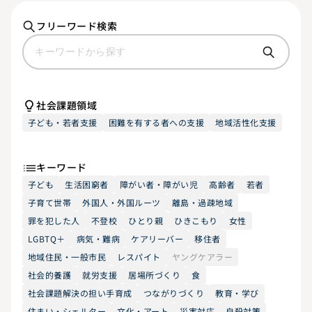
フリーワード検索
社会課題領域
子ども・若者支援
困難を有する者への支援
地域活性化支援
キーワード
子ども
生活困窮者
障がい者・障がい児
高齢者
若者
子育て世帯
外国人・外国ルーツ
離島・過疎地域
罪を犯した人
不登校
ひとり親
ひきこもり
女性
LGBTQ＋
病気・難病
ケアリーバー
移住者
地域住民・一般市民
レスパイト
ヤングケアラー
社会的養護
就労支援
居場所づくり
食
社会課題解決の担い手育成
つながりづくり
教育・学び
住まい・シェルター
文化・アート
災害対応
自殺対策