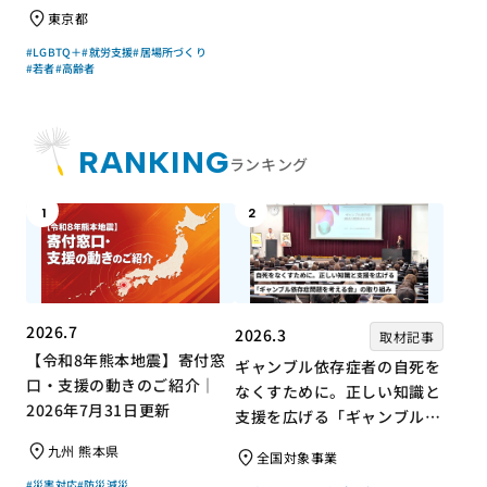
権さん × エッセイスト 小島
東京都
慶子さん【聞き手】
#LGBTQ＋
#就労支援
#居場所づくり
#若者
#高齢者
RANKING
ランキング
1
2
2026.7
2026.3
取材記事
【令和8年熊本地震】寄付窓
ギャンブル依存症者の自死を
口・支援の動きのご紹介｜
なくすために。正しい知識と
2026年7月31日更新
支援を広げる「ギャンブル依
存症問題を考える会」の取り
九州 熊本県
全国対象事業
組み
#災害対応
#防災減災