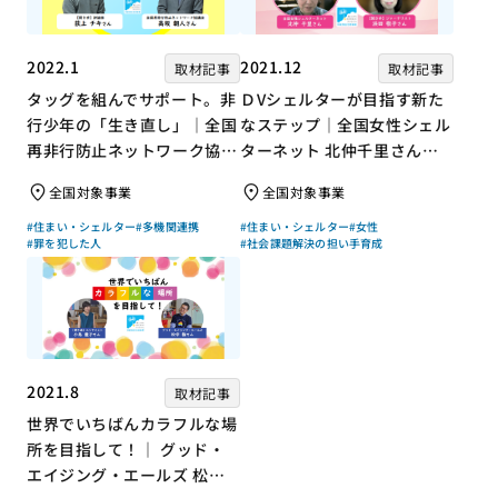
2022.1
2021.12
取材記事
取材記事
タッグを組んでサポート。非
ＤVシェルターが目指す新た
行少年の「生き直し」｜全国
なステップ｜全国女性シェル
再非行防止ネットワーク協議
ターネット 北仲千里さん×
会 高坂朝人さん×評論家 荻
ジャーナリスト 浜田敬子さ
全国対象事業
全国対象事業
上チキさん【聞き手】
ん【聞き手】
#住まい・シェルター
#多機関連携
#住まい・シェルター
#女性
#罪を犯した人
#社会課題解決の担い手育成
2021.8
取材記事
世界でいちばんカラフルな場
所を目指して！｜ グッド・
エイジング・エールズ 松中