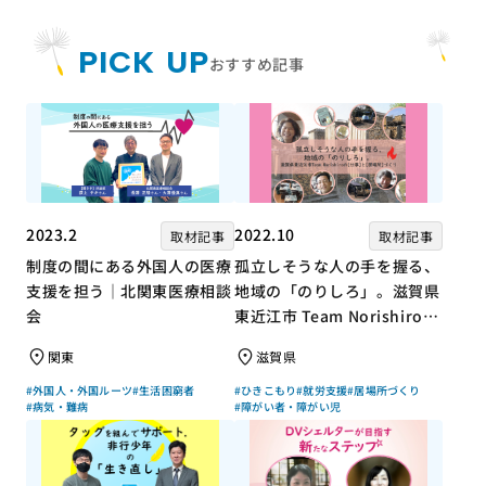
PICK UP
おすすめ記事
2023.2
2022.10
取材記事
取材記事
制度の間にある外国人の医療
孤立しそうな人の手を握る、
支援を担う｜北関東医療相談
地域の「のりしろ」。滋賀県
会
東近江市 Team Norishiroの
「仕事」と「居場所」づくり
関東
滋賀県
#外国人・外国ルーツ
#生活困窮者
#ひきこもり
#就労支援
#居場所づくり
#病気・難病
#障がい者・障がい児