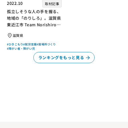
2022.10
取材記事
孤立しそうな人の手を握る、
地域の「のりしろ」。滋賀県
東近江市 Team Norishiroの
「仕事」と「居場所」づくり
滋賀県
#ひきこもり
#就労支援
#居場所づくり
#障がい者・障がい児
ランキングをもっと見る