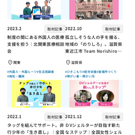
2023.2
2022.10
取材記事
取材記事
制度の間にある外国人の医療
孤立しそうな人の手を握る、
支援を担う｜北関東医療相談
地域の「のりしろ」。滋賀県
会
東近江市 Team Norishiroの
「仕事」と「居場所」づくり
関東
滋賀県
#外国人・外国ルーツ
#生活困窮者
#ひきこもり
#就労支援
#居場所づくり
#病気・難病
#障がい者・障がい児
2022.1
2021.12
取材記事
取材記事
タッグを組んでサポート。非
ＤVシェルターが目指す新た
行少年の「生き直し」｜全国
なステップ｜全国女性シェル