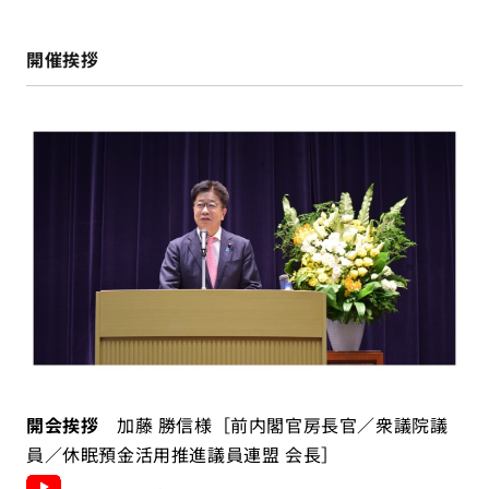
開催挨拶
開会挨拶
加藤 勝信様［前内閣官房長官／衆議院議
員／休眠預金活用推進議員連盟 会長］