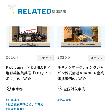
RELATED
関連記事
2026.7
2026.5
スナップ
スナップ
PwC Japan × DUNLOP ×
キヤノンマーケティングジャ
塩野義製薬共催「1Dayプロ
パン株式会社×JANPIA 企業
ボノ」のご紹介
連携事例のご紹介
東京都
全国対象事業
#企業連携
#企業連携
#社会課題解決の担い手育成
#組織基盤強化