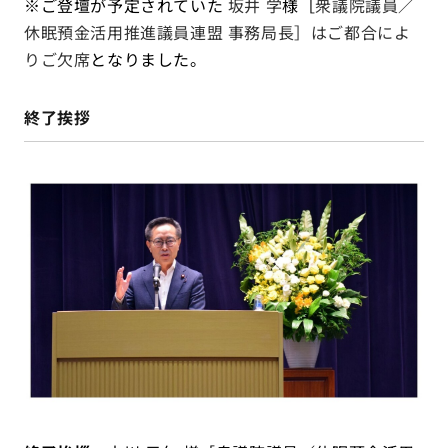
※ご登壇が予定されていた
坂井 学
様［
衆議院議員／
休眠預金活用推進議員連盟 事務局長］はご都合によ
りご欠席
となりました
。
終了挨拶