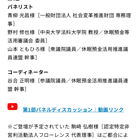
パネリスト
青柳 光昌様［一般財団法人 社会変革推進財団 専務理
事］
野村 修也様［中央大学法科大学院 教授／休眠預金等
活用審議会 委員］
山本 ともひろ様［衆議院議員／休眠預金活用推進議
員連盟 幹事］
コーディネーター
谷合 正明様［参議院議員／休眠預金活用推進議員連
盟 幹事］
第1部パネルディスカッション｜動画リンク
※ご登壇が予定されていた 駒崎 弘樹様［
認定特定非
営利活動法人フローレンス
代表理事］はご都合によ