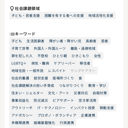
社会課題領域
子ども・若者支援
困難を有する者への支援
地域活性化支援
キーワード
子ども
生活困窮者
障がい者・障がい児
高齢者
若者
子育て世帯
外国人・外国ルーツ
離島・過疎地域
罪を犯した人
不登校
ひとり親
ひきこもり
女性
LGBTQ＋
病気・難病
ケアリーバー
移住者
地域住民・一般市民
レスパイト
ヤングケアラー
社会的養護
就労支援
居場所づくり
食
社会課題解決の担い手育成
つながりづくり
教育・学び
住まい・シェルター
文化・アート
災害対応
自殺対策
事業収益化
防災減災
ピアサポート
空き家活用
アウトリーチ
IT・テクノロジー
インパクト投資
移動支援
アドボカシー
プロボノ・ボランティア
企業連携
多機関連携
組織基盤強化
行政連携