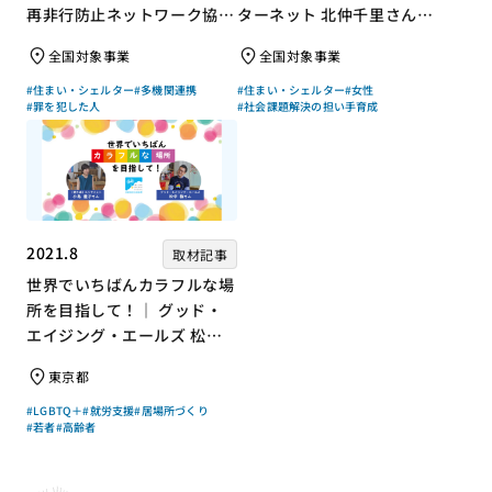
再非行防止ネットワーク協議
ターネット 北仲千里さん×
会 高坂朝人さん×評論家 荻
ジャーナリスト 浜田敬子さ
全国対象事業
全国対象事業
上チキさん【聞き手】
ん【聞き手】
#住まい・シェルター
#多機関連携
#住まい・シェルター
#女性
#罪を犯した人
#社会課題解決の担い手育成
2021.8
取材記事
世界でいちばんカラフルな場
所を目指して！｜ グッド・
エイジング・エールズ 松中
権さん × エッセイスト 小島
東京都
慶子さん【聞き手】
#LGBTQ＋
#就労支援
#居場所づくり
#若者
#高齢者