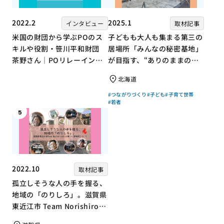
2022.2
2025.1
インタビュー
取材記事
米国の財団から学ぶPOのス
子どもも大人も集まる第三の
キルや役割・笹川平和財団
居場所「みんなの秘密基地」
茶野さん｜POリレーインタ
が目指す、“ありのままの自
ビュー no.001
分”を大切にするコミュニテ
北海道
ィづくり
#つながりづくり
#子ども
#子育て世帯
#若者
5
2022.10
取材記事
孤立しそうな人の手を握る、
地域の「のりしろ」。滋賀県
東近江市 Team Norishiroの
「仕事」と「居場所」づくり