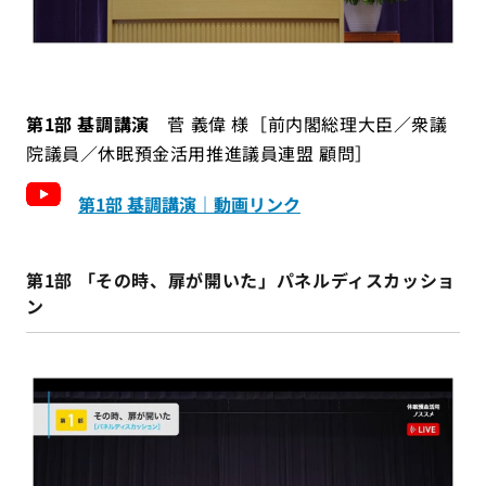
第1部 基調講演
菅 義偉 様［前内閣総理大臣／衆議
院議員／休眠預金活用推進議員連盟 顧問］
第1部 基調講演｜動画リンク
第1部 「その時、扉が開いた」パネルディスカッショ
ン