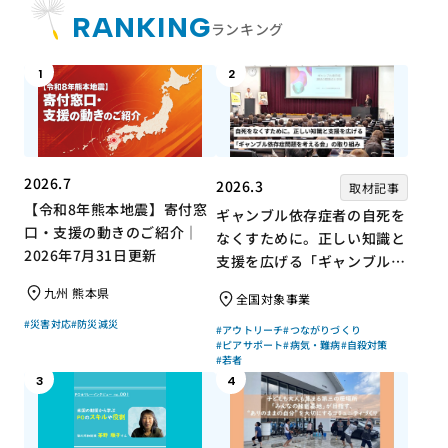
RANKING
ランキング
1
2
2026.7
2026.3
取材記事
【令和8年熊本地震】寄付窓
ギャンブル依存症者の自死を
口・支援の動きのご紹介｜
なくすために。正しい知識と
2026年7月31日更新
支援を広げる「ギャンブル依
存症問題を考える会」の取り
九州 熊本県
全国対象事業
組み
#災害対応
#防災減災
#アウトリーチ
#つながりづくり
#ピアサポート
#病気・難病
#自殺対策
#若者
3
4