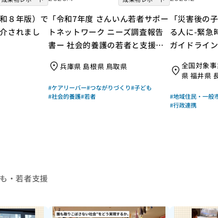
和８年版）で
「令和7年度 さんいん若者サポー
「災害後の
介されまし
トネットワーク ニーズ調査報告
る人に-緊急
書ー 社会的養護の若者と支援現
ガイドライン
場の声からー」｜さんいん若者サ
動法人 なが
全国対象事
兵庫県 島根県 鳥取県
ポートネットワーク（労働者協同
きプロジェ
県 福井県 
組合 ワーカーズコープ・センタ
#ケアリーバー
#つながりづくり
#子ども
ー事業団）｜成果物レポート
#社会的養護
#若者
#地域住民・一般
#行政連携
も・若者支援