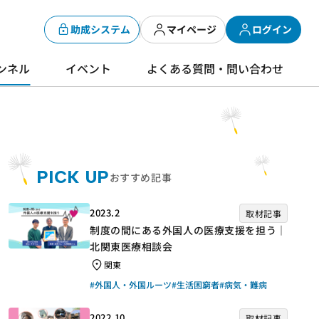
助成システム
マイページ
ログイン
ンネル
イベント
よくある質問・問い合わせ
PICK UP
おすすめ記事
2023.2
取材記事
制度の間にある外国人の医療支援を担う｜
北関東医療相談会
関東
#外国人・外国ルーツ
#生活困窮者
#病気・難病
2022.10
取材記事