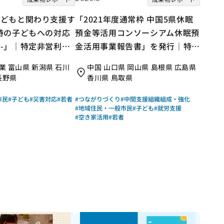
子どもと関わり支援す
「2021年度通常枠 中国5県休眠
時の子どもへの対応
預金等活用コンソーシアム休眠預
-」｜特定非営利活
金活用事業報告書」を発行｜特定
のこどもの城いきい
非営利活動法人ひろしまNPOセ
業 富山県 新潟県 石川
中国 山口県 岡山県 島根県 広島県
クト｜成果物レポート
ンター（中国5県休眠預金等活用
長野県
香川県 鳥取県
コンソーシアム）｜成果物レポー
ト
市民
#子ども
#災害対応
#若者
#つながりづくり
#中間支援組織組成・強化
#地域住民・一般市民
#子ども
#就労支援
#空き家活用
#若者