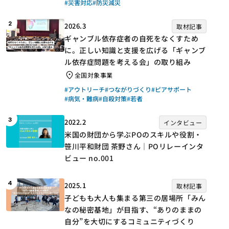
#災害対応
#防災減災
2
2026.3
取材記事
ギャンブル依存症者の自死をなくすため
に。正しい知識と支援を広げる「ギャンブ
ル依存症問題を考える会」の取り組み
全国対象事業
#アウトリーチ
#つながりづくり
#ピアサポート
#病気・難病
#自殺対策
#若者
3
2022.2
インタビュー
米国の財団から学ぶPOのスキルや役割・
笹川平和財団 茶野さん｜POリレーインタ
ビュー no.001
4
2025.1
取材記事
子どもも大人も集まる第三の居場所「みん
なの秘密基地」が目指す、“ありのままの
自分”を大切にするコミュニティづくり