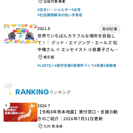
手】
全国対象事業
#住まい・シェルター
#女性
#社会課題解決の担い手育成
2021.8
取材記事
世界でいちばんカラフルな場所を目指し
て！｜ グッド・エイジング・エールズ 松
中権さん × エッセイスト 小島慶子さん
【聞き手】
東京都
#LGBTQ＋
#就労支援
#居場所づくり
#若者
#高齢者
RANKING
ランキング
2026.7
1
【令和8年熊本地震】寄付窓口・支援の動
きのご紹介｜2026年7月31日更新
九州 熊本県