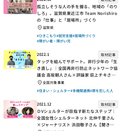
孤立しそうな人の手を握る、地域の「のり
しろ」。滋賀県東近江市 Team Norishiro
の「仕事」と「居場所」づくり
滋賀県
#ひきこもり
#就労支援
#居場所づくり
#障がい者・障がい児
2022.1
取材記事
タッグを組んでサポート。非行少年の「生
き直し」｜全国再非行防止ネットワーク協
議会 高坂朝人さん×評論家 荻上チキさん
【聞き手】
全国対象事業
#住まい・シェルター
#多機関連携
#罪を犯した人
2021.12
取材記事
ＤVシェルターが目指す新たなステップ｜
全国女性シェルターネット 北仲千里さん
×ジャーナリスト 浜田敬子さん【聞き