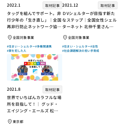
2022.1
2021.12
取材記事
取材記事
タッグを組んでサポート。非
ＤVシェルターが目指す新た
行少年の「生き直し」｜全国
なステップ｜全国女性シェル
再非行防止ネットワーク協議
ターネット 北仲千里さん×
会 高坂朝人さん×評論家 荻
ジャーナリスト 浜田敬子さ
全国対象事業
全国対象事業
上チキさん【聞き手】
ん【聞き手】
#住まい・シェルター
#多機関連携
#住まい・シェルター
#女性
#罪を犯した人
#社会課題解決の担い手育成
2021.8
取材記事
世界でいちばんカラフルな場
所を目指して！｜ グッド・
エイジング・エールズ 松中
権さん × エッセイスト 小島
東京都
慶子さん【聞き手】