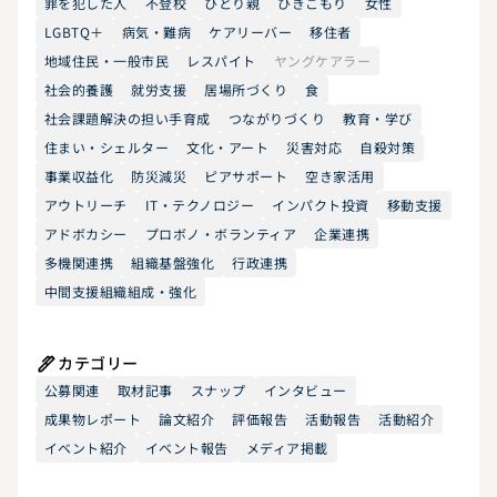
罪を犯した人
不登校
ひとり親
ひきこもり
女性
LGBTQ＋
病気・難病
ケアリーバー
移住者
地域住民・一般市民
レスパイト
ヤングケアラー
社会的養護
就労支援
居場所づくり
食
社会課題解決の担い手育成
つながりづくり
教育・学び
住まい・シェルター
文化・アート
災害対応
自殺対策
事業収益化
防災減災
ピアサポート
空き家活用
アウトリーチ
IT・テクノロジー
インパクト投資
移動支援
アドボカシー
プロボノ・ボランティア
企業連携
多機関連携
組織基盤強化
行政連携
中間支援組織組成・強化
カテゴリー
公募関連
取材記事
スナップ
インタビュー
成果物レポート
論文紹介
評価報告
活動報告
活動紹介
イベント紹介
イベント報告
メディア掲載