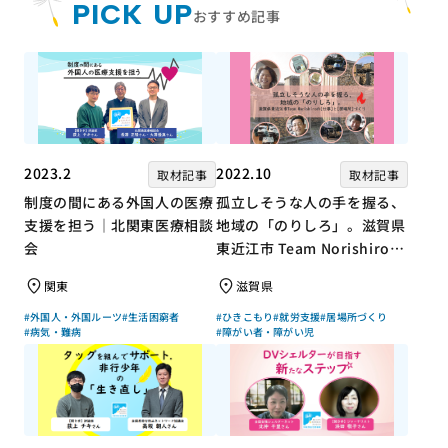
PICK UP
おすすめ記事
2023.2
2022.10
取材記事
取材記事
制度の間にある外国人の医療
孤立しそうな人の手を握る、
支援を担う｜北関東医療相談
地域の「のりしろ」。滋賀県
会
東近江市 Team Norishiroの
「仕事」と「居場所」づくり
関東
滋賀県
#外国人・外国ルーツ
#生活困窮者
#ひきこもり
#就労支援
#居場所づくり
#病気・難病
#障がい者・障がい児