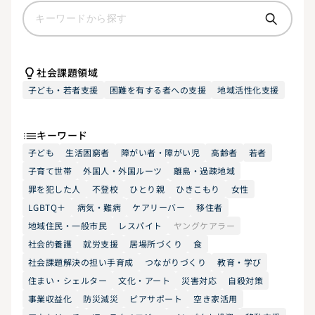
社会課題領域
子ども・若者支援
困難を有する者への支援
地域活性化支援
キーワード
子ども
生活困窮者
障がい者・障がい児
高齢者
若者
子育て世帯
外国人・外国ルーツ
離島・過疎地域
罪を犯した人
不登校
ひとり親
ひきこもり
女性
LGBTQ＋
病気・難病
ケアリーバー
移住者
地域住民・一般市民
レスパイト
ヤングケアラー
社会的養護
就労支援
居場所づくり
食
社会課題解決の担い手育成
つながりづくり
教育・学び
住まい・シェルター
文化・アート
災害対応
自殺対策
事業収益化
防災減災
ピアサポート
空き家活用