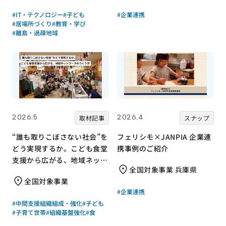
#IT・テクノロジー
#子ども
#企業連携
#居場所づくり
#教育・学び
#離島・過疎地域
2026.5
2026.4
取材記事
スナップ
“誰も取りこぼさない社会”を
フェリシモ×JANPIA 企業連
どう実現するか。こども食堂
携事例のご紹介
支援から広がる、地域ネット
全国対象事業 兵庫県
ワークのつくり方
全国対象事業
#企業連携
#中間支援組織組成・強化
#子ども
#子育て世帯
#組織基盤強化
#食