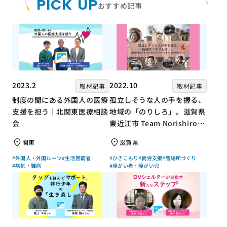
PICK UP
おすすめ記事
2023.2
2022.10
取材記事
取材記事
制度の間にある外国人の医療
孤立しそうな人の手を握る、
支援を担う｜北関東医療相談
地域の「のりしろ」。滋賀県
会
東近江市 Team Norishiroの
「仕事」と「居場所」づくり
関東
滋賀県
#外国人・外国ルーツ
#生活困窮者
#ひきこもり
#就労支援
#居場所づくり
#病気・難病
#障がい者・障がい児