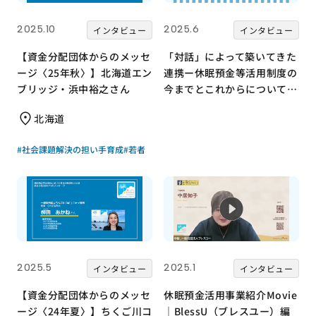
2025.10
2025.6
インタビュー
インタビュー
【資金分配団体からのメッセ
「対話」によって築いてきた
ージ〈25年秋〉】北海道エン
連携ー休眠預金等活用制度の
ブリッジ・浜中裕之さん
今までとこれからについて、
事務局長に聞きました。
北海道
#社会課題解決の担い手育成
#若者
2025.5
2025.1
インタビュー
インタビュー
【資金分配団体からのメッセ
休眠預金活用事業紹介Movie
ージ〈24年夏〉】ちくご川コ
｜BlessU（ブレスユー）編