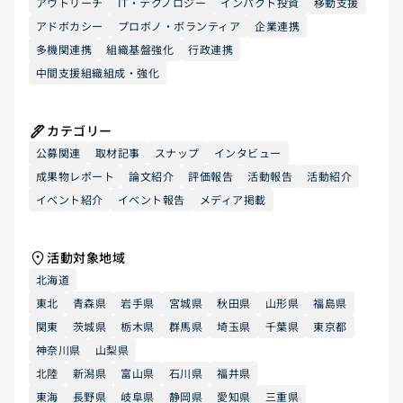
アウトリーチ
IT・テクノロジー
インパクト投資
移動支援
アドボカシー
プロボノ・ボランティア
企業連携
多機関連携
組織基盤強化
行政連携
中間支援組織組成・強化
カテゴリー
公募関連
取材記事
スナップ
インタビュー
成果物レポート
論文紹介
評価報告
活動報告
活動紹介
イベント紹介
イベント報告
メディア掲載
活動対象地域
北海道
東北
青森県
岩手県
宮城県
秋田県
山形県
福島県
関東
茨城県
栃木県
群馬県
埼玉県
千葉県
東京都
神奈川県
山梨県
北陸
新潟県
富山県
石川県
福井県
東海
長野県
岐阜県
静岡県
愛知県
三重県