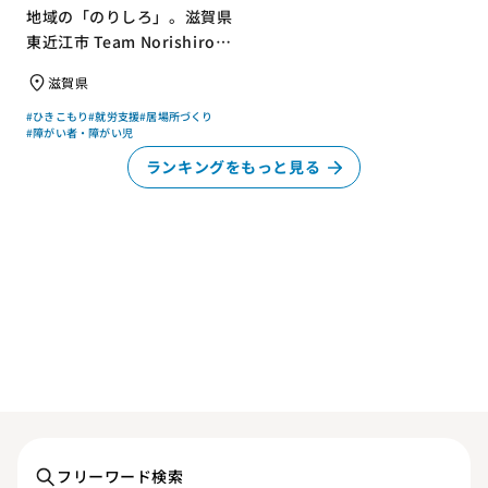
地域の「のりしろ」。滋賀県
東近江市 Team Norishiroの
「仕事」と「居場所」づくり
滋賀県
#ひきこもり
#就労支援
#居場所づくり
#障がい者・障がい児
ランキングをもっと見る
フリーワード検索