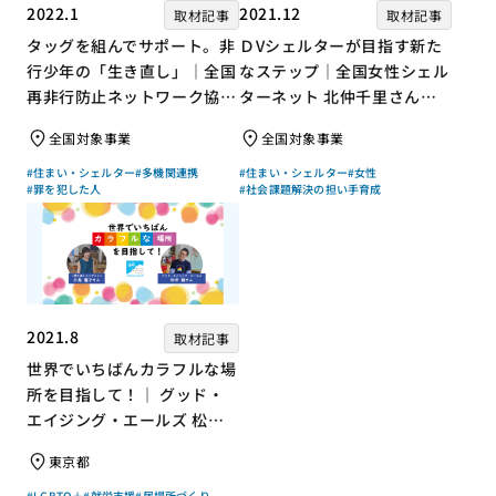
2022.1
2021.12
取材記事
取材記事
タッグを組んでサポート。非
ＤVシェルターが目指す新た
行少年の「生き直し」｜全国
なステップ｜全国女性シェル
再非行防止ネットワーク協議
ターネット 北仲千里さん×
会 高坂朝人さん×評論家 荻
ジャーナリスト 浜田敬子さ
全国対象事業
全国対象事業
上チキさん【聞き手】
ん【聞き手】
#住まい・シェルター
#多機関連携
#住まい・シェルター
#女性
#罪を犯した人
#社会課題解決の担い手育成
2021.8
取材記事
世界でいちばんカラフルな場
所を目指して！｜ グッド・
エイジング・エールズ 松中
権さん × エッセイスト 小島
東京都
慶子さん【聞き手】
#LGBTQ＋
#就労支援
#居場所づくり