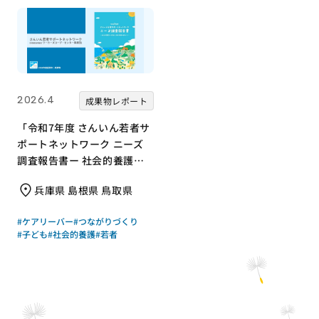
2026.4
成果物レポート
「令和7年度 さんいん若者サ
ポートネットワーク ニーズ
調査報告書ー 社会的養護の
若者と支援現場の声からー」
兵庫県 島根県 鳥取県
｜さんいん若者サポートネッ
トワーク（労働者協同組合
#ケアリーバー
#つながりづくり
ワーカーズコープ・センター
#子ども
#社会的養護
#若者
事業団）｜成果物レポート