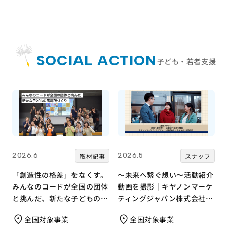
SOCIAL ACTION
子ども・若者支援
2026.6
2026.5
取材記事
スナップ
「創造性の格差」をなくす。
～未来へ繋ぐ想い～活動紹介
みんなのコードが全国の団体
動画を撮影｜キヤノンマーケ
と挑んだ、新たな子どもの居
ティングジャパン株式会社×
場所づくり
みんなの×JANPIA
全国対象事業
全国対象事業