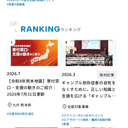
#若者
#高齢者
RANKING
ランキング
1
2
2026.7
2026.3
取材記事
【令和8年熊本地震】寄付窓
ギャンブル依存症者の自死を
口・支援の動きのご紹介｜
なくすために。正しい知識と
2026年7月31日更新
支援を広げる「ギャンブル依
存症問題を考える会」の取り
九州 熊本県
全国対象事業
組み
#災害対応
#防災減災
#アウトリーチ
#つながりづくり
#ピアサポート
#病気・難病
#自殺対策
#若者