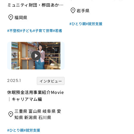
ミュニティ財団・栁田あかね
岩手県
さん
福岡県
#ひとり親
#就労支援
#不登校
#子ども
#子育て世帯
#若者
2025.1
インタビュー
休眠預金活用事業紹介Movie
｜キャリアマム編
三重県 富山県 岐阜県 愛
知県 新潟県 石川県
#ひとり親
#就労支援