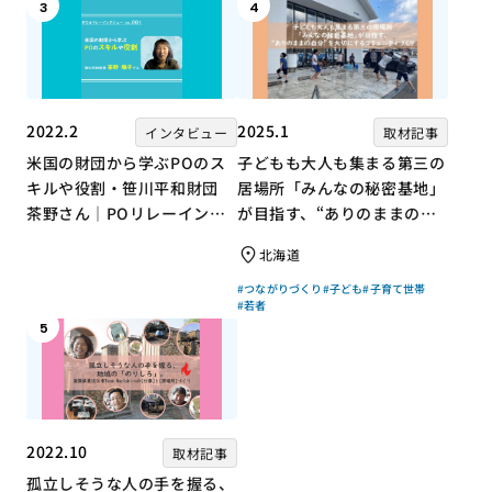
3
4
2022.2
2025.1
インタビュー
取材記事
米国の財団から学ぶPOのス
子どもも大人も集まる第三の
キルや役割・笹川平和財団
居場所「みんなの秘密基地」
茶野さん｜POリレーインタ
が目指す、“ありのままの自
ビュー no.001
分”を大切にするコミュニテ
北海道
ィづくり
#つながりづくり
#子ども
#子育て世帯
#若者
5
2022.10
取材記事
孤立しそうな人の手を握る、