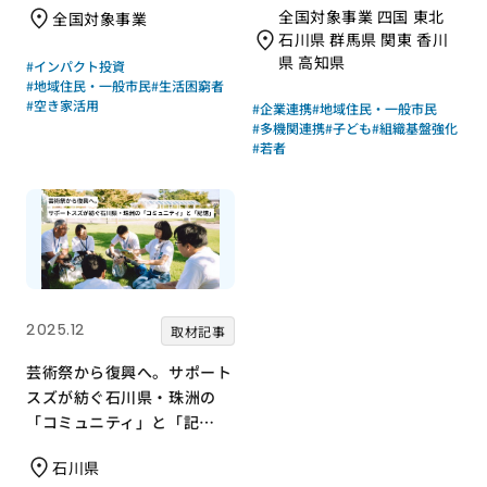
全国対象事業 四国 東北
全国対象事業
［21年度通常枠］
石川県 群馬県 関東 香川
県 高知県
#インパクト投資
#地域住民・一般市民
#生活困窮者
#空き家活用
#企業連携
#地域住民・一般市民
#多機関連携
#子ども
#組織基盤強化
#若者
2025.12
取材記事
芸術祭から復興へ。サポート
スズが紡ぐ石川県・珠洲の
「コミュニティ」と「記
憶」
石川県