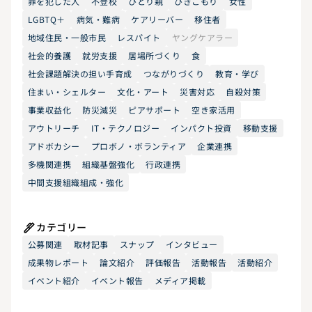
罪を犯した人
不登校
ひとり親
ひきこもり
女性
LGBTQ＋
病気・難病
ケアリーバー
移住者
地域住民・一般市民
レスパイト
ヤングケアラー
社会的養護
就労支援
居場所づくり
食
社会課題解決の担い手育成
つながりづくり
教育・学び
住まい・シェルター
文化・アート
災害対応
自殺対策
事業収益化
防災減災
ピアサポート
空き家活用
アウトリーチ
IT・テクノロジー
インパクト投資
移動支援
アドボカシー
プロボノ・ボランティア
企業連携
多機関連携
組織基盤強化
行政連携
中間支援組織組成・強化
カテゴリー
公募関連
取材記事
スナップ
インタビュー
成果物レポート
論文紹介
評価報告
活動報告
活動紹介
イベント紹介
イベント報告
メディア掲載