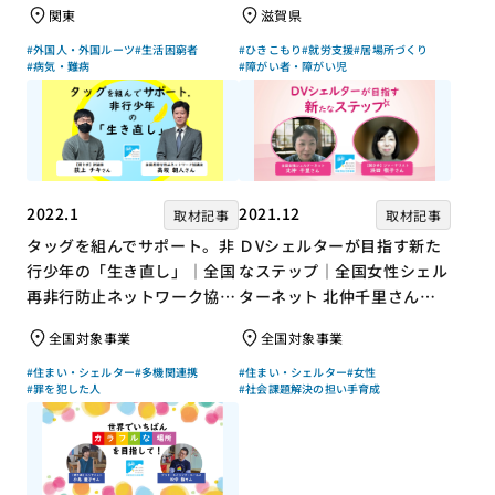
関東
滋賀県
#外国人・外国ルーツ
#生活困窮者
#ひきこもり
#就労支援
#居場所づくり
#病気・難病
#障がい者・障がい児
2022.1
2021.12
取材記事
取材記事
タッグを組んでサポート。非
ＤVシェルターが目指す新た
行少年の「生き直し」｜全国
なステップ｜全国女性シェル
再非行防止ネットワーク協議
ターネット 北仲千里さん×
会 高坂朝人さん×評論家 荻
ジャーナリスト 浜田敬子さ
全国対象事業
全国対象事業
上チキさん【聞き手】
ん【聞き手】
#住まい・シェルター
#多機関連携
#住まい・シェルター
#女性
#罪を犯した人
#社会課題解決の担い手育成