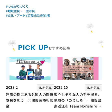
#つながりづくり
#地域住民・一般市民
#文化・アート
#災害対応
#移住者
PICK UP
おすすめ記事
2023.2
2022.10
取材記事
取材記事
制度の間にある外国人の医療
孤立しそうな人の手を握る、
支援を担う｜北関東医療相談
地域の「のりしろ」。滋賀県
会
東近江市 Team Norishiroの
「仕事」と「居場所」づくり