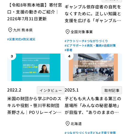
【令和8年熊本地震】寄付窓
ギャンブル依存症者の自死を
口・支援の動きのご紹介｜
なくすために。正しい知識と
2026年7月31日更新
支援を広げる「ギャンブル依
存症問題を考える会」の取り
九州 熊本県
全国対象事業
組み
#災害対応
#防災減災
#アウトリーチ
#つながりづくり
#ピアサポート
#病気・難病
#自殺対策
#若者
3
4
2022.2
2025.1
インタビュー
取材記事
米国の財団から学ぶPOのス
子どもも大人も集まる第三の
キルや役割・笹川平和財団
居場所「みんなの秘密基地」
茶野さん｜POリレーインタ
が目指す、“ありのままの自
ビュー no.001
分”を大切にするコミュニテ
北海道
ィづくり
#つながりづくり
#子ども
#子育て世帯