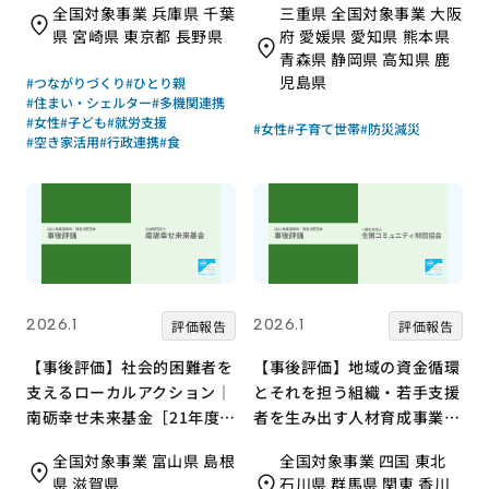
全国対象事業 兵庫県 千葉
三重県 全国対象事業 大阪
県 宮崎県 東京都 長野県
府 愛媛県 愛知県 熊本県
青森県 静岡県 高知県 鹿
児島県
#つながりづくり
#ひとり親
#住まい・シェルター
#多機関連携
#女性
#子ども
#就労支援
#女性
#子育て世帯
#防災減災
#空き家活用
#行政連携
#食
2026.1
2026.1
評価報告
評価報告
【事後評価】社会的困難者を
【事後評価】地域の資金循環
支えるローカルアクション｜
とそれを担う組織・若手支援
南砺幸せ未来基金［21年度通
者を生み出す人材育成事業｜
常枠］
全国コミュニティ財団協会
全国対象事業 富山県 島根
全国対象事業 四国 東北
［21年度通常枠］
県 滋賀県
石川県 群馬県 関東 香川