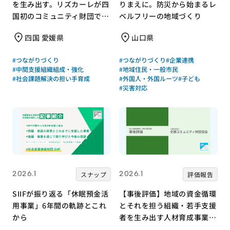
を生み出す。リズカーレが四
りまえに。防災から始まるレ
国初のコミュニティ財団で挑
ベルフリーの地域づくり
む支援のかたち
四国 愛媛県
山口県
#つながりづくり
#つながりづくり
#企業連携
#中間支援組織組成・強化
#地域住民・一般市民
#社会課題解決の担い手育成
#外国人・外国ルーツ
#子ども
#災害対応
2026.1
2026.1
スナップ
評価報告
SIIFが振り返る「休眠預金活
【事後評価】地域の資金循環
用事業」6年間の軌跡とこれ
とそれを担う組織・若手支援
から
者を生み出す人材育成事業｜
全国コミュニティ財団協会