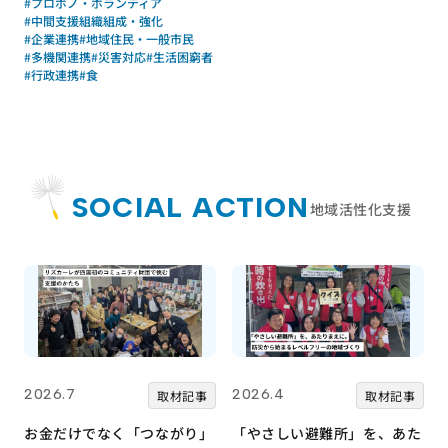
#プロボノ・ボランティア
#中間支援組織組成・強化
#企業連携
#地域住民・一般市民
#多機関連携
#災害対応
#生活困窮者
#行政連携
#食
SOCIAL ACTION
地域活性化支援
2026.7
2026.4
取材記事
取材記事
お金だけでなく「つながり」
「やさしい避難所」を、あた