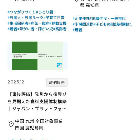
県 高知県
#つながりづくり
#ひとり親
#外国人・外国ルーツ
#子育て世帯
#企業連携
#地域住民・一般市民
#生活困窮者
#病気・難病
#移動支援
#多機関連携
#子ども
#組織基盤強化
#若者
#障がい者・障がい児
#高齢者
#若者
2025.12
評価報告
【事後評価】発災から復興期
を見据えた食料支援体制構築
｜ジャパン・プラットフォー
ム［21年度通常枠］
中国 九州 全国対象事業
四国 鹿児島県