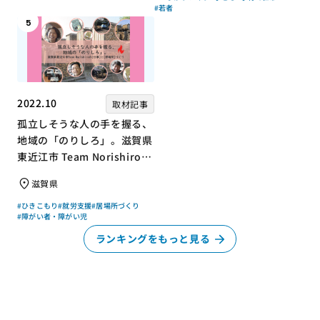
#若者
5
2022.10
取材記事
孤立しそうな人の手を握る、
地域の「のりしろ」。滋賀県
東近江市 Team Norishiroの
「仕事」と「居場所」づくり
滋賀県
#ひきこもり
#就労支援
#居場所づくり
#障がい者・障がい児
ランキングをもっと見る