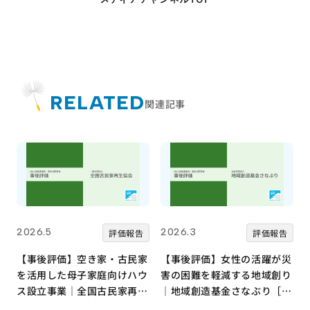
RELATED
関連記事
2026.5
2026.3
評価報告
評価報告
【事後評価】空き家・古民家
【事後評価】女性の活躍が災
を活用した母子家庭向けハウ
害の困難を軽減する地域創り
ス設立事業｜全国古民家再生
｜地域創造基金さなぶり［21
協会［21年度通常枠］
年度通常枠］