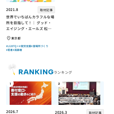
2021.8
取材記事
世界でいちばんカラフルな場
所を目指して！｜ グッド・
エイジング・エールズ 松中
権さん × エッセイスト 小島
東京都
慶子さん【聞き手】
#LGBTQ＋
#就労支援
#居場所づくり
#若者
#高齢者
RANKING
ランキング
1
2
2026.7
2026.3
取材記事