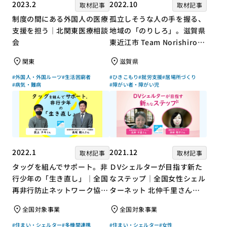
2023.2
2022.10
取材記事
取材記事
制度の間にある外国人の医療
孤立しそうな人の手を握る、
支援を担う｜北関東医療相談
地域の「のりしろ」。滋賀県
会
東近江市 Team Norishiroの
「仕事」と「居場所」づくり
関東
滋賀県
#外国人・外国ルーツ
#生活困窮者
#ひきこもり
#就労支援
#居場所づくり
#病気・難病
#障がい者・障がい児
2022.1
2021.12
取材記事
取材記事
タッグを組んでサポート。非
ＤVシェルターが目指す新た
行少年の「生き直し」｜全国
なステップ｜全国女性シェル
再非行防止ネットワーク協議
ターネット 北仲千里さん×
会 高坂朝人さん×評論家 荻
ジャーナリスト 浜田敬子さ
全国対象事業
全国対象事業
上チキさん【聞き手】
ん【聞き手】
#住まい・シェルター
#多機関連携
#住まい・シェルター
#女性