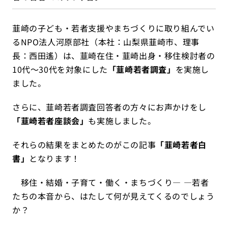
韮崎の子ども・若者支援やまちづくりに取り組んでい
るNPO法人河原部社（本社：山梨県韮崎市、理事
長：西田遙）は、韮崎在住・韮崎出身・移住検討者の
10代～30代を対象にした
「韮崎若者調査」
を実施し
ました。
さらに、韮崎若者調査回答者の方々にお声かけをし
「韮崎若者座談会」
も実施しました。
それらの結果をまとめたのがこの記事
「韮崎若者白
書」
となります！
移住・結婚・子育て・働く・まちづくり― ―若者
たちの本音から、はたして何が見えてくるのでしょう
か？