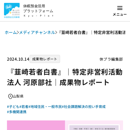
休眠預金活用
プラットフォーム
メニュー
Kyu-Plat
ホーム
メディアチャンネル
『韮崎若者白書』｜特定非営利活動法人
2024.10.14
休プラ編集部
成果物レポート
『韮崎若者白書』｜特定非営利活動
法人 河原部社｜成果物レポート
山梨県
#子ども
#若者
#地域住民・一般市民
#社会課題解決の担い手育成
#多機関連携