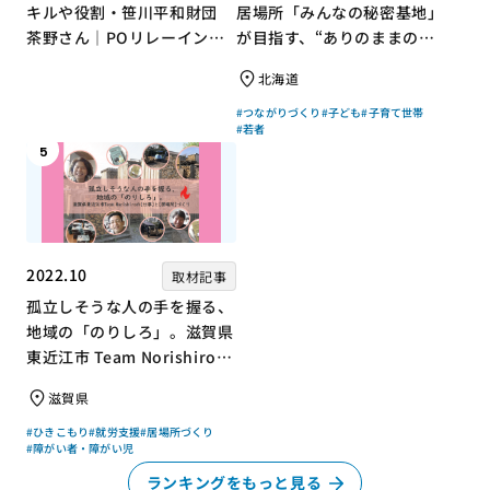
キルや役割・笹川平和財団
居場所「みんなの秘密基地」
茶野さん｜POリレーインタ
が目指す、“ありのままの自
ビュー no.001
分”を大切にするコミュニテ
北海道
ィづくり
#つながりづくり
#子ども
#子育て世帯
#若者
5
2022.10
取材記事
孤立しそうな人の手を握る、
地域の「のりしろ」。滋賀県
東近江市 Team Norishiroの
「仕事」と「居場所」づくり
滋賀県
#ひきこもり
#就労支援
#居場所づくり
#障がい者・障がい児
ランキングをもっと見る