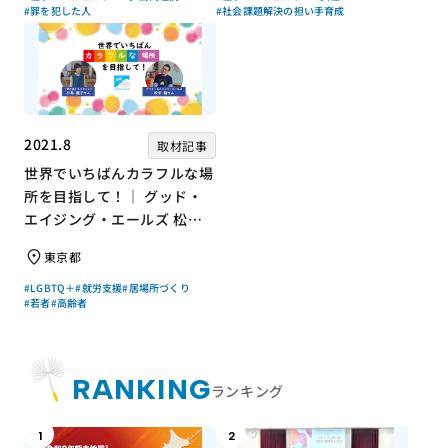
#罪を犯した人
#社会課題解決の担い手育成
2021.8
取材記事
世界でいちばんカラフルな場
所を目指して！｜ グッド・
エイジング・エールズ 松中
権さん × エッセイスト 小島
東京都
慶子さん【聞き手】
#LGBTQ＋
#就労支援
#居場所づくり
#若者
#高齢者
RANKING
ランキング
1
2