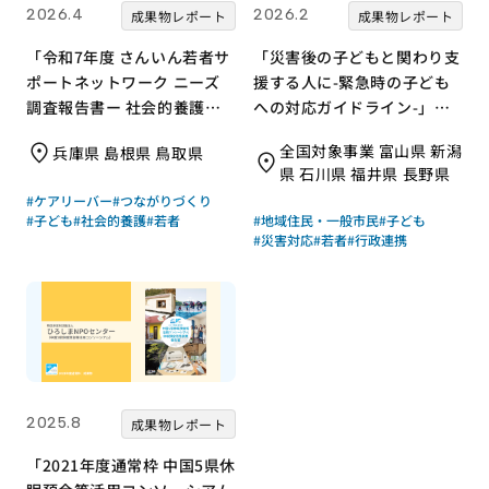
2026.4
2026.2
成果物レポート
成果物レポート
「令和7年度 さんいん若者サ
「災害後の子どもと関わり支
ポートネットワーク ニーズ
援する人に-緊急時の子ども
調査報告書ー 社会的養護の
への対応ガイドライン-」｜
若者と支援現場の声からー」
特定非営利活動法人 ながの
全国対象事業 富山県 新潟
兵庫県 島根県 鳥取県
｜さんいん若者サポートネッ
こどもの城いきいきプロジェ
県 石川県 福井県 長野県
トワーク（労働者協同組合
クト｜成果物レポート
#ケアリーバー
#つながりづくり
ワーカーズコープ・センター
#子ども
#社会的養護
#若者
#地域住民・一般市民
#子ども
事業団）｜成果物レポート
#災害対応
#若者
#行政連携
2025.8
成果物レポート
「2021年度通常枠 中国5県休