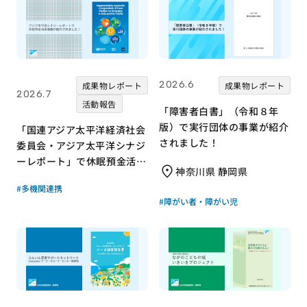
2026.6
成果物レポート
成果物レポート
2026.7
活動報告
「障害者白書」（令和８年
版）で実行団体の事業が紹介
「国連アジア太平洋経済社会
されました！
委員会・アジア太平洋シナジ
ーレポート」で休眠預金活用
神奈川県 静岡県
事業が紹介されました！｜成
#多機関連携
果物レポート
#障がい者・障がい児