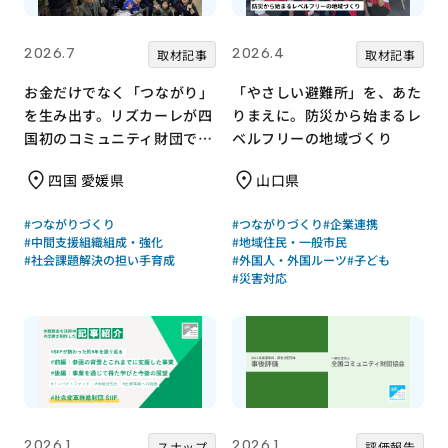
2026.7
2026.4
取材記事
取材記事
お金だけでなく「つながり」
「やさしい避難所」を、あた
を生み出す。リズカーレが四
りまえに。防災から始まるレ
国初のコミュニティ財団で挑
ベルフリーの地域づくり
む支援のかたち
四国 愛媛県
山口県
#つながりづくり
#つながりづくり
#企業連携
#中間支援組織組成・強化
#地域住民・一般市民
#社会課題解決の担い手育成
#外国人・外国ルーツ
#子ども
#災害対応
2026.1
2026.1
スナップ
評価報告