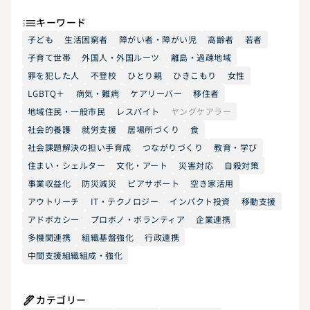
キーワード
子ども
生活困窮者
障がい者・障がい児
高齢者
若者
子育て世帯
外国人・外国ルーツ
離島・過疎地域
罪を犯した人
不登校
ひとり親
ひきこもり
女性
LGBTQ＋
病気・難病
ケアリーバー
移住者
地域住民・一般市民
レスパイト
ヤングケアラー
社会的養護
就労支援
居場所づくり
食
社会課題解決の担い手育成
つながりづくり
教育・学び
住まい・シェルター
文化・アート
災害対応
自殺対策
事業収益化
防災減災
ピアサポート
空き家活用
アウトリーチ
IT・テクノロジー
インパクト投資
移動支援
アドボカシー
プロボノ・ボランティア
企業連携
多機関連携
組織基盤強化
行政連携
中間支援組織組成・強化
カテゴリー