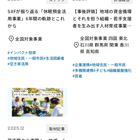
SIIFが振り返る「休眠預金活
【事後評価】地域の資金循環
用事業」6年間の軌跡とこれ
とそれを担う組織・若手支援
から
者を生み出す人材育成事業｜
全国コミュニティ財団協会
全国対象事業 四国 東北
全国対象事業
［21年度通常枠］
石川県 群馬県 関東 香川
県 高知県
#インパクト投資
#地域住民・一般市民
#生活困窮者
#空き家活用
#企業連携
#地域住民・一般市民
#多機関連携
#子ども
#組織基盤強化
#若者
2025.12
取材記事