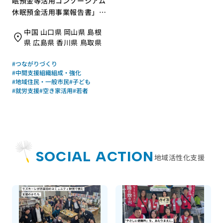
眠預金等活用コンソーシアム
休眠預金活用事業報告書」を
発行｜特定非営利活動法人ひ
中国 山口県 岡山県 島根
ろしまNPOセンター（中国5
県 広島県 香川県 鳥取県
県休眠預金等活用コンソーシ
アム）｜成果物レポート
#つながりづくり
#中間支援組織組成・強化
#地域住民・一般市民
#子ども
#就労支援
#空き家活用
#若者
SOCIAL ACTION
地域活性化支援