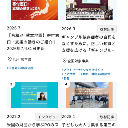
2026.7
2026.3
取材記事
【令和8年熊本地震】寄付窓
ギャンブル依存症者の自死を
口・支援の動きのご紹介｜
なくすために。正しい知識と
2026年7月31日更新
支援を広げる「ギャンブル依
存症問題を考える会」の取り
九州 熊本県
全国対象事業
組み
#災害対応
#防災減災
#アウトリーチ
#つながりづくり
#ピアサポート
#病気・難病
#自殺対策
#若者
3
4
2022.2
2025.1
インタビュー
取材記事
米国の財団から学ぶPOのス
子どもも大人も集まる第三の