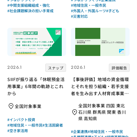
#中間支援組織組成・強化
#地域住民・一般市民
#社会課題解決の担い手育成
#外国人・外国ルーツ
#子ども
#災害対応
2026.1
2026.1
スナップ
評価報告
SIIFが振り返る「休眠預金活
【事後評価】地域の資金循環
用事業」6年間の軌跡とこれ
とそれを担う組織・若手支援
から
者を生み出す人材育成事業｜
全国コミュニティ財団協会
全国対象事業 四国 東北
全国対象事業
［21年度通常枠］
石川県 群馬県 関東 香川
県 高知県
#インパクト投資
#地域住民・一般市民
#生活困窮者
#空き家活用
#企業連携
#地域住民・一般市民
#多機関連携
#子ども
#組織基盤強化