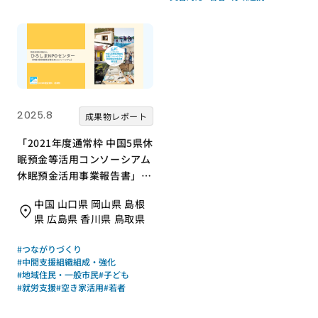
2025.8
成果物レポート
「2021年度通常枠 中国5県休
眠預金等活用コンソーシアム
休眠預金活用事業報告書」を
発行｜特定非営利活動法人ひ
中国 山口県 岡山県 島根
ろしまNPOセンター（中国5
県 広島県 香川県 鳥取県
県休眠預金等活用コンソーシ
アム）｜成果物レポート
#つながりづくり
#中間支援組織組成・強化
#地域住民・一般市民
#子ども
#就労支援
#空き家活用
#若者