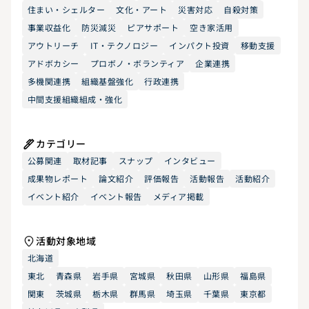
住まい・シェルター
文化・アート
災害対応
自殺対策
事業収益化
防災減災
ピアサポート
空き家活用
アウトリーチ
IT・テクノロジー
インパクト投資
移動支援
アドボカシー
プロボノ・ボランティア
企業連携
多機関連携
組織基盤強化
行政連携
中間支援組織組成・強化
カテゴリー
公募関連
取材記事
スナップ
インタビュー
成果物レポート
論文紹介
評価報告
活動報告
活動紹介
イベント紹介
イベント報告
メディア掲載
活動対象地域
北海道
東北
青森県
岩手県
宮城県
秋田県
山形県
福島県
関東
茨城県
栃木県
群馬県
埼玉県
千葉県
東京都