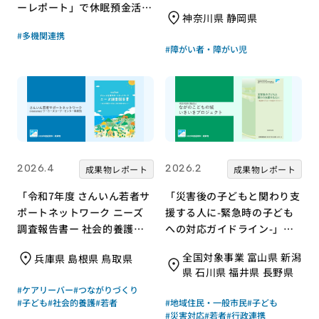
ーレポート」で休眠預金活用
神奈川県 静岡県
事業が紹介されました！｜成
#多機関連携
果物レポート
#障がい者・障がい児
2026.4
2026.2
成果物レポート
成果物レポート
「令和7年度 さんいん若者サ
「災害後の子どもと関わり支
ポートネットワーク ニーズ
援する人に-緊急時の子ども
調査報告書ー 社会的養護の
への対応ガイドライン-」｜
若者と支援現場の声からー」
特定非営利活動法人 ながの
全国対象事業 富山県 新潟
兵庫県 島根県 鳥取県
｜さんいん若者サポートネッ
こどもの城いきいきプロジェ
県 石川県 福井県 長野県
トワーク（労働者協同組合
クト｜成果物レポート
#ケアリーバー
#つながりづくり
ワーカーズコープ・センター
#子ども
#社会的養護
#若者
#地域住民・一般市民
#子ども
事業団）｜成果物レポート
#災害対応
#若者
#行政連携