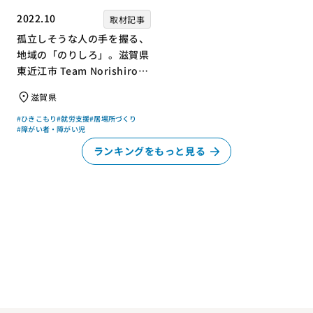
2022.10
取材記事
孤立しそうな人の手を握る、
地域の「のりしろ」。滋賀県
東近江市 Team Norishiroの
「仕事」と「居場所」づくり
滋賀県
#ひきこもり
#就労支援
#居場所づくり
#障がい者・障がい児
ランキングをもっと見る