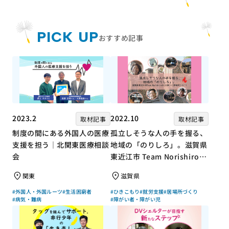
PICK UP
おすすめ記事
2023.2
2022.10
取材記事
取材記事
制度の間にある外国人の医療
孤立しそうな人の手を握る、
支援を担う｜北関東医療相談
地域の「のりしろ」。滋賀県
会
東近江市 Team Norishiroの
「仕事」と「居場所」づくり
関東
滋賀県
#外国人・外国ルーツ
#生活困窮者
#ひきこもり
#就労支援
#居場所づくり
#病気・難病
#障がい者・障がい児