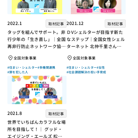
2022.1
2021.12
取材記事
取材記事
タッグを組んでサポート。非
ＤVシェルターが目指す新た
行少年の「生き直し」｜全国
なステップ｜全国女性シェル
再非行防止ネットワーク協議
ターネット 北仲千里さん×
会 高坂朝人さん×評論家 荻
ジャーナリスト 浜田敬子さ
全国対象事業
全国対象事業
上チキさん【聞き手】
ん【聞き手】
#住まい・シェルター
#多機関連携
#住まい・シェルター
#女性
#罪を犯した人
#社会課題解決の担い手育成
2021.8
取材記事
世界でいちばんカラフルな場
所を目指して！｜ グッド・
エイジング・エールズ 松中