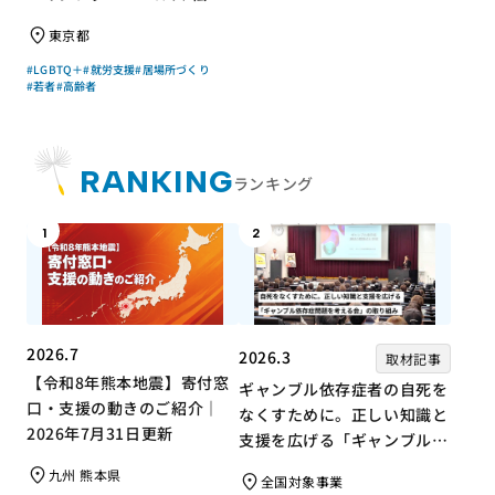
権さん × エッセイスト 小島
東京都
慶子さん【聞き手】
#LGBTQ＋
#就労支援
#居場所づくり
#若者
#高齢者
RANKING
ランキング
1
2
2026.7
2026.3
取材記事
【令和8年熊本地震】寄付窓
ギャンブル依存症者の自死を
口・支援の動きのご紹介｜
なくすために。正しい知識と
2026年7月31日更新
支援を広げる「ギャンブル依
存症問題を考える会」の取り
九州 熊本県
全国対象事業
組み