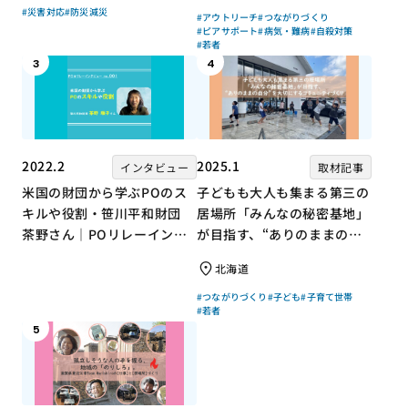
#災害対応
#防災減災
#アウトリーチ
#つながりづくり
#ピアサポート
#病気・難病
#自殺対策
#若者
3
4
2022.2
2025.1
インタビュー
取材記事
米国の財団から学ぶPOのス
子どもも大人も集まる第三の
キルや役割・笹川平和財団
居場所「みんなの秘密基地」
茶野さん｜POリレーインタ
が目指す、“ありのままの自
ビュー no.001
分”を大切にするコミュニテ
北海道
ィづくり
#つながりづくり
#子ども
#子育て世帯
#若者
5