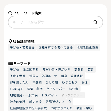
フリーワード検索
社会課題領域
子ども・若者支援
困難を有する者への支援
地域活性化支援
キーワード
子ども
生活困窮者
障がい者・障がい児
高齢者
若者
子育て世帯
外国人・外国ルーツ
離島・過疎地域
罪を犯した人
不登校
ひとり親
ひきこもり
女性
LGBTQ＋
病気・難病
ケアリーバー
移住者
地域住民・一般市民
レスパイト
ヤングケアラー
社会的養護
就労支援
居場所づくり
食
社会課題解決の担い手育成
つながりづくり
教育・学び