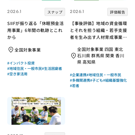
2026.1
2026.1
スナップ
評価報告
SIIFが振り返る「休眠預金活
【事後評価】地域の資金循環
用事業」6年間の軌跡とこれ
とそれを担う組織・若手支援
から
者を生み出す人材育成事業｜
全国コミュニティ財団協会
全国対象事業 四国 東北
全国対象事業
［21年度通常枠］
石川県 群馬県 関東 香川
県 高知県
#インパクト投資
#地域住民・一般市民
#生活困窮者
#空き家活用
#企業連携
#地域住民・一般市民
#多機関連携
#子ども
#組織基盤強化
#若者