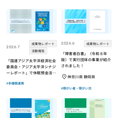
2026.6
成果物レポート
成果物レポート
2026.7
活動報告
「障害者白書」（令和８年
版）で実行団体の事業が紹介
「国連アジア太平洋経済社会
されました！
委員会・アジア太平洋シナジ
ーレポート」で休眠預金活用
神奈川県 静岡県
事業が紹介されました！｜成
#多機関連携
果物レポート
#障がい者・障がい児