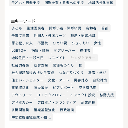
子ども・若者支援
困難を有する者への支援
地域活性化支援
キーワード
子ども
生活困窮者
障がい者・障がい児
高齢者
若者
子育て世帯
外国人・外国ルーツ
離島・過疎地域
罪を犯した人
不登校
ひとり親
ひきこもり
女性
LGBTQ＋
病気・難病
ケアリーバー
移住者
地域住民・一般市民
レスパイト
ヤングケアラー
社会的養護
就労支援
居場所づくり
食
社会課題解決の担い手育成
つながりづくり
教育・学び
住まい・シェルター
文化・アート
災害対応
自殺対策
事業収益化
防災減災
ピアサポート
空き家活用
アウトリーチ
IT・テクノロジー
インパクト投資
移動支援
アドボカシー
プロボノ・ボランティア
企業連携
多機関連携
組織基盤強化
行政連携
中間支援組織組成・強化