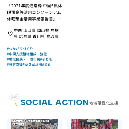
「2021年度通常枠 中国5県休
眠預金等活用コンソーシアム
休眠預金活用事業報告書」を
発行｜特定非営利活動法人ひ
中国 山口県 岡山県 島根
ろしまNPOセンター（中国5
県 広島県 香川県 鳥取県
県休眠預金等活用コンソーシ
アム）｜成果物レポート
#つながりづくり
#中間支援組織組成・強化
#地域住民・一般市民
#子ども
#就労支援
#空き家活用
#若者
SOCIAL ACTION
地域活性化支援