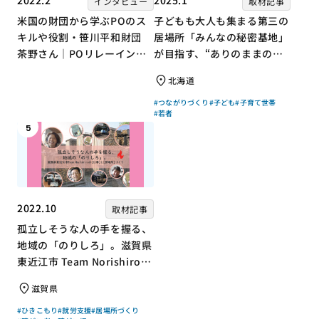
2022.2
2025.1
インタビュー
取材記事
米国の財団から学ぶPOのス
子どもも大人も集まる第三の
キルや役割・笹川平和財団
居場所「みんなの秘密基地」
茶野さん｜POリレーインタ
が目指す、“ありのままの自
ビュー no.001
分”を大切にするコミュニテ
北海道
ィづくり
#つながりづくり
#子ども
#子育て世帯
#若者
5
2022.10
取材記事
孤立しそうな人の手を握る、
地域の「のりしろ」。滋賀県
東近江市 Team Norishiroの
「仕事」と「居場所」づくり
滋賀県
#ひきこもり
#就労支援
#居場所づくり