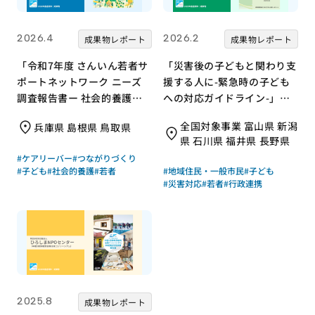
2026.4
2026.2
成果物レポート
成果物レポート
「令和7年度 さんいん若者サ
「災害後の子どもと関わり支
ポートネットワーク ニーズ
援する人に-緊急時の子ども
調査報告書ー 社会的養護の
への対応ガイドライン-」｜
若者と支援現場の声からー」
特定非営利活動法人 ながの
全国対象事業 富山県 新潟
兵庫県 島根県 鳥取県
｜さんいん若者サポートネッ
こどもの城いきいきプロジェ
県 石川県 福井県 長野県
トワーク（労働者協同組合
クト｜成果物レポート
#ケアリーバー
#つながりづくり
ワーカーズコープ・センター
#子ども
#社会的養護
#若者
#地域住民・一般市民
#子ども
事業団）｜成果物レポート
#災害対応
#若者
#行政連携
2025.8
成果物レポート