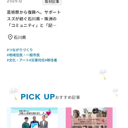
2025.12
取材記事
芸術祭から復興へ。サポート
スズが紡ぐ石川県・珠洲の
「コミュニティ」と「記
憶」
石川県
#つながりづくり
#地域住民・一般市民
#文化・アート
#災害対応
#移住者
PICK UP
おすすめ記事