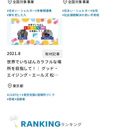
全国対象事業
全国対象事業
上チキさん【聞き手】
ん【聞き手】
#住まい・シェルター
#多機関連携
#住まい・シェルター
#女性
#罪を犯した人
#社会課題解決の担い手育成
2021.8
取材記事
世界でいちばんカラフルな場
所を目指して！｜ グッド・
エイジング・エールズ 松中
権さん × エッセイスト 小島
東京都
慶子さん【聞き手】
#LGBTQ＋
#就労支援
#居場所づくり
#若者
#高齢者
RANKING
ランキング