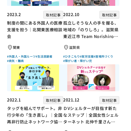
2023.2
2022.10
取材記事
取材記事
制度の間にある外国人の医療
孤立しそうな人の手を握る、
支援を担う｜北関東医療相談
地域の「のりしろ」。滋賀県
会
東近江市 Team Norishiroの
「仕事」と「居場所」づくり
関東
滋賀県
#外国人・外国ルーツ
#生活困窮者
#ひきこもり
#就労支援
#居場所づくり
#病気・難病
#障がい者・障がい児
2022.1
2021.12
取材記事
取材記事
タッグを組んでサポート。非
ＤVシェルターが目指す新た
行少年の「生き直し」｜全国
なステップ｜全国女性シェル
再非行防止ネットワーク協議
ターネット 北仲千里さん×
会 高坂朝人さん×評論家 荻
ジャーナリスト 浜田敬子さ