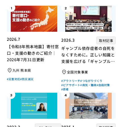
1
2
2026.7
2026.3
取材記事
【令和8年熊本地震】寄付窓
ギャンブル依存症者の自死を
口・支援の動きのご紹介｜
なくすために。正しい知識と
2026年7月31日更新
支援を広げる「ギャンブル依
存症問題を考える会」の取り
九州 熊本県
全国対象事業
組み
#災害対応
#防災減災
#アウトリーチ
#つながりづくり
#ピアサポート
#病気・難病
#自殺対策
#若者
3
4