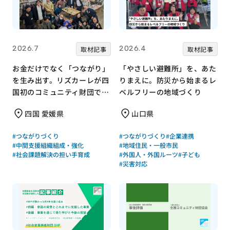
2026.7
2026.4
取材記事
取材記事
お金だけでなく「つながり」
「やさしい避難所」を、あた
を生み出す。リズカーレが四
りまえに。防災から始まるレ
国初のコミュニティ財団で挑
ベルフリーの地域づくり
む支援のかたち
四国 愛媛県
山口県
#つながりづくり
#つながりづくり
#企業連携
#中間支援組織組成・強化
#地域住民・一般市民
#社会課題解決の担い手育成
#外国人・外国ルーツ
#子ども
#災害対応