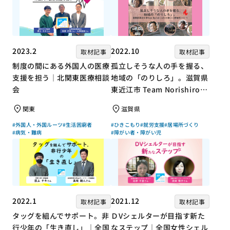
2023.2
2022.10
取材記事
取材記事
制度の間にある外国人の医療
孤立しそうな人の手を握る、
支援を担う｜北関東医療相談
地域の「のりしろ」。滋賀県
会
東近江市 Team Norishiroの
「仕事」と「居場所」づくり
関東
滋賀県
#外国人・外国ルーツ
#生活困窮者
#ひきこもり
#就労支援
#居場所づくり
#病気・難病
#障がい者・障がい児
2022.1
2021.12
取材記事
取材記事
タッグを組んでサポート。非
ＤVシェルターが目指す新た
行少年の「生き直し」｜全国
なステップ｜全国女性シェル