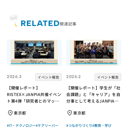
RELATED
関連記事
2026.3
2026.2
イベント報告
イベント報告
【開催レポート】
【開催レポート】学生が「社
RISTEX×JANPIA共催イベン
会課題」と「キャリア」を自
ト第4弾「研究者とのマッチ
分事として考えるJANPIAイ
ング広場『知る・話す・つな
ンターン企画「現役学生のた
東京都
東京都
がる』」
めの Social
Student Summit」を開催
#IT・テクノロジー
#ケアリーバー
#つながりづくり
#教育・学び