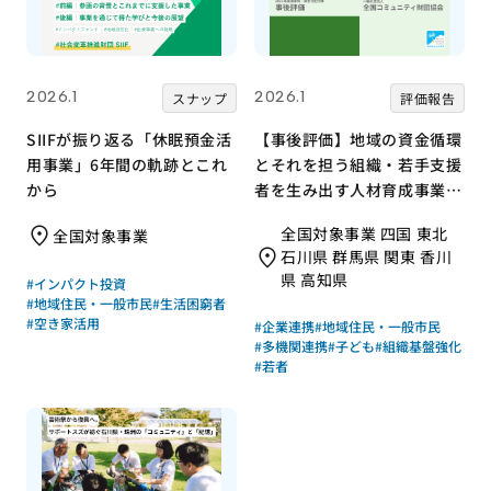
2026.1
2026.1
スナップ
評価報告
SIIFが振り返る「休眠預金活
【事後評価】地域の資金循環
用事業」6年間の軌跡とこれ
とそれを担う組織・若手支援
から
者を生み出す人材育成事業｜
全国コミュニティ財団協会
全国対象事業 四国 東北
全国対象事業
［21年度通常枠］
石川県 群馬県 関東 香川
県 高知県
#インパクト投資
#地域住民・一般市民
#生活困窮者
#空き家活用
#企業連携
#地域住民・一般市民
#多機関連携
#子ども
#組織基盤強化
#若者