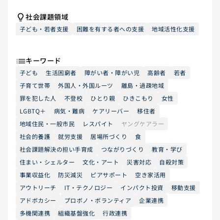
社会課題領域
子ども・若者支援
困難を有する者への支援
地域活性化支援
キーワード
子ども
生活困窮者
障がい者・障がい児
高齢者
若者
子育て世帯
外国人・外国ルーツ
離島・過疎地域
罪を犯した人
不登校
ひとり親
ひきこもり
女性
LGBTQ＋
病気・難病
ケアリーバー
移住者
地域住民・一般市民
レスパイト
ヤングケアラー
社会的養護
就労支援
居場所づくり
食
社会課題解決の担い手育成
つながりづくり
教育・学び
住まい・シェルター
文化・アート
災害対応
自殺対策
事業収益化
防災減災
ピアサポート
空き家活用
アウトリーチ
IT・テクノロジー
インパクト投資
移動支援
アドボカシー
プロボノ・ボランティア
企業連携
多機関連携
組織基盤強化
行政連携