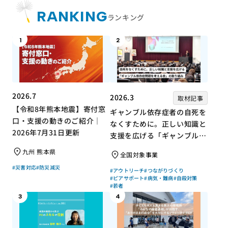
RANKING
ランキング
1
2
2026.7
2026.3
取材記事
【令和8年熊本地震】寄付窓
ギャンブル依存症者の自死を
口・支援の動きのご紹介｜
なくすために。正しい知識と
2026年7月31日更新
支援を広げる「ギャンブル依
存症問題を考える会」の取り
九州 熊本県
全国対象事業
組み
#災害対応
#防災減災
#アウトリーチ
#つながりづくり
#ピアサポート
#病気・難病
#自殺対策
#若者
3
4