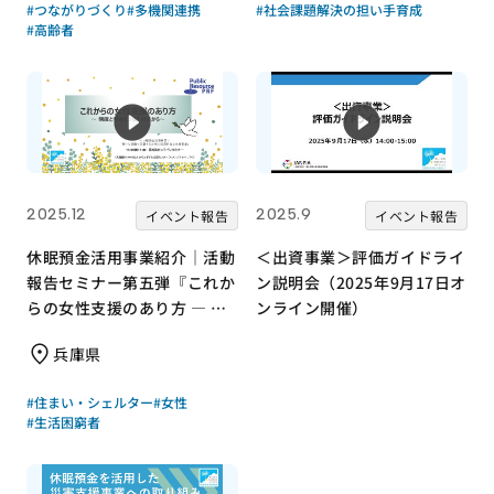
#つながりづくり
#多機関連携
#社会課題解決の担い手育成
#高齢者
2025.12
2025.9
イベント報告
イベント報告
休眠預金活用事業紹介｜活動
＜出資事業＞評価ガイドライ
報告セミナー第五弾『これか
ン説明会（2025年9月17日オ
らの女性支援のあり方 ― 制
ンライン開催）
度と現場をつなぐ視点から』
兵庫県
｜成果報告会
#住まい・シェルター
#女性
#生活困窮者