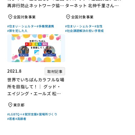
再非行防止ネットワーク協議
ターネット 北仲千里さん×
会 高坂朝人さん×評論家 荻
ジャーナリスト 浜田敬子さ
全国対象事業
全国対象事業
上チキさん【聞き手】
ん【聞き手】
#住まい・シェルター
#多機関連携
#住まい・シェルター
#女性
#罪を犯した人
#社会課題解決の担い手育成
2021.8
取材記事
世界でいちばんカラフルな場
所を目指して！｜ グッド・
エイジング・エールズ 松中
権さん × エッセイスト 小島
東京都
慶子さん【聞き手】
#LGBTQ＋
#就労支援
#居場所づくり
#若者
#高齢者