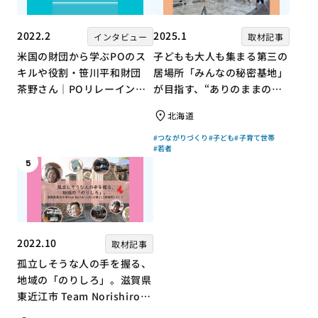
2022.2
2025.1
インタビュー
取材記事
米国の財団から学ぶPOのス
子どもも大人も集まる第三の
キルや役割・笹川平和財団
居場所「みんなの秘密基地」
茶野さん｜POリレーインタ
が目指す、“ありのままの自
ビュー no.001
分”を大切にするコミュニテ
北海道
ィづくり
#つながりづくり
#子ども
#子育て世帯
#若者
5
2022.10
取材記事
孤立しそうな人の手を握る、
地域の「のりしろ」。滋賀県
東近江市 Team Norishiroの
「仕事」と「居場所」づくり