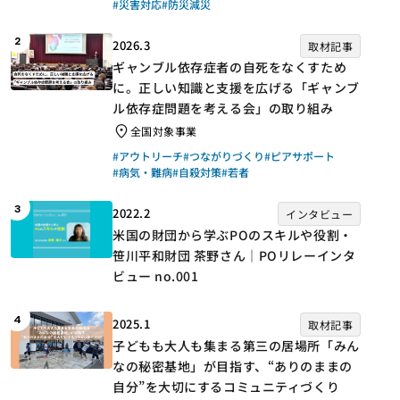
#災害対応
#防災減災
2
2026.3
取材記事
ギャンブル依存症者の自死をなくすため
に。正しい知識と支援を広げる「ギャンブ
ル依存症問題を考える会」の取り組み
全国対象事業
#アウトリーチ
#つながりづくり
#ピアサポート
#病気・難病
#自殺対策
#若者
3
2022.2
インタビュー
米国の財団から学ぶPOのスキルや役割・
笹川平和財団 茶野さん｜POリレーインタ
ビュー no.001
4
2025.1
取材記事
子どもも大人も集まる第三の居場所「みん
なの秘密基地」が目指す、“ありのままの
自分”を大切にするコミュニティづくり