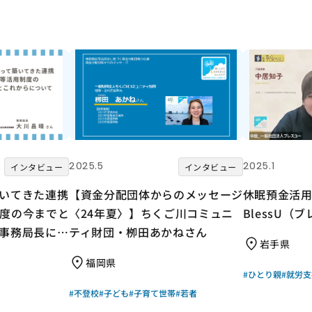
2025.5
2025.1
インタビュー
インタビュー
いてきた連携
【資金分配団体からのメッセージ
休眠預金活用
度の今までと
〈24年夏〉】ちくご川コミュニ
BlessU（
事務局長に聞
ティ財団・栁田あかねさん
岩手県
福岡県
#ひとり親
#就労支
#不登校
#子ども
#子育て世帯
#若者