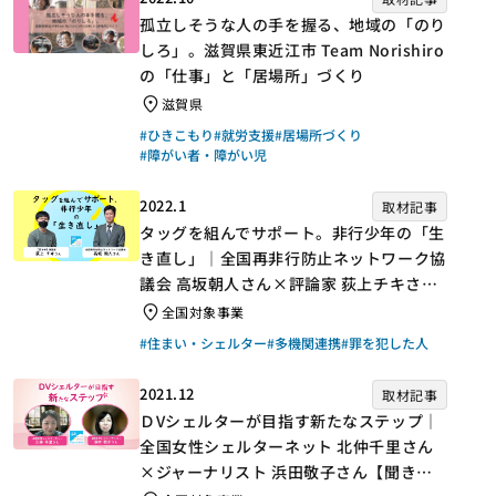
孤立しそうな人の手を握る、地域の「のり
しろ」。滋賀県東近江市 Team Norishiro
の「仕事」と「居場所」づくり
滋賀県
#ひきこもり
#就労支援
#居場所づくり
#障がい者・障がい児
2022.1
取材記事
タッグを組んでサポート。非行少年の「生
き直し」｜全国再非行防止ネットワーク協
議会 高坂朝人さん×評論家 荻上チキさん
【聞き手】
全国対象事業
#住まい・シェルター
#多機関連携
#罪を犯した人
2021.12
取材記事
ＤVシェルターが目指す新たなステップ｜
全国女性シェルターネット 北仲千里さん
×ジャーナリスト 浜田敬子さん【聞き