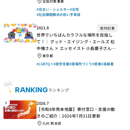
手】
全国対象事業
#住まい・シェルター
#女性
#社会課題解決の担い手育成
2021.8
取材記事
世界でいちばんカラフルな場所を目指し
て！｜ グッド・エイジング・エールズ 松
中権さん × エッセイスト 小島慶子さん
【聞き手】
東京都
#LGBTQ＋
#就労支援
#居場所づくり
#若者
#高齢者
RANKING
ランキング
2026.7
1
【令和8年熊本地震】寄付窓口・支援の動
きのご紹介｜2026年7月31日更新
九州 熊本県