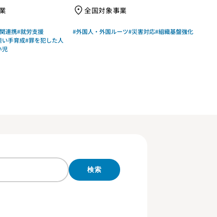
識・行動」で取り組む、ジャパ
業
全国対象事業
ン・プラットフォームのガバナン
ス体制整備支援－
機関連携
#就労支援
#外国人・外国ルーツ
#災害対応
#組織基盤強化
担い手育成
#罪を犯した人
い児
検索