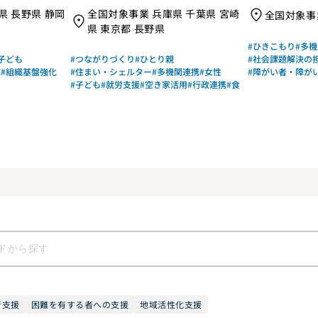
非営利活動法
度通常枠］
県 長野県 静岡
全国対象事業 兵庫県 千葉県 宮崎
全国対象事
バーズ
県 東京都 長野県
#ひきこもり
#多
子ども
#つながりづくり
#ひとり親
#社会課題解決の
成
#組織基盤強化
#住まい・シェルター
#多機関連携
#女性
#障がい者・障が
#子ども
#就労支援
#空き家活用
#行政連携
#食
者支援
困難を有する者への支援
地域活性化支援