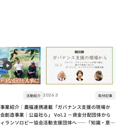
2026.3
活動紹介
取材記事
用事業紹介｜農福連携
連載「ガバナンス支援の現場か
社会創造事業｜公益社
ら」 Vol.2 －資金分配団体から
フィランソロピー協会
活動支援団体へ――「知識・意