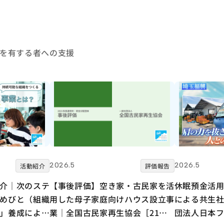
を有する者への支援
2026.5
2026.5
活動紹介
評価報告
介｜次のステ
【事後評価】空き家・古民家を活
休眠預金活
めびと（組織
用した母子家庭向けハウス設立事
による共生
」養成による
業｜全国古民家再生協会［21年
団法人日本