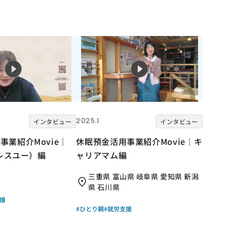
2025.1
インタビュー
インタビュー
事業紹介Movie｜
休眠預金活用事業紹介Movie｜キ
ブレスユー）編
ャリアマム編
三重県 富山県 岐阜県 愛知県 新潟
県 石川県
援
#ひとり親
#就労支援