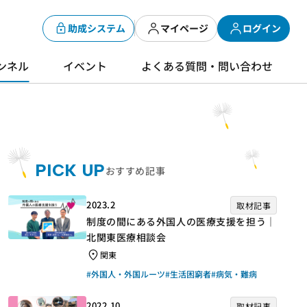
助成システム
マイページ
ログイン
ンネル
イベント
よくある質問・問い合わせ
PICK UP
おすすめ記事
2023.2
取材記事
制度の間にある外国人の医療支援を担う｜
北関東医療相談会
関東
#外国人・外国ルーツ
#生活困窮者
#病気・難病
2022.10
取材記事