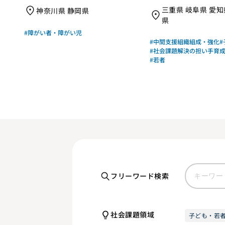
組織基盤強化｜特定
三重県 岐阜県 愛知
神奈川県 静岡県
人ボランタリーネイ
県
#障がい者・障がい児
#中間支援組織組成・強化
#
#社会課題解決の担い手育
#若者
フリーワード検索
社会課題領域
子ども・若