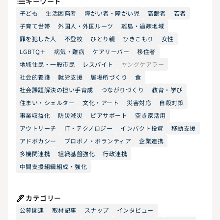
キーワード
子ども
生活困窮者
障がい者・障がい児
高齢者
若者
子育て世帯
外国人・外国ルーツ
離島・過疎地域
罪を犯した人
不登校
ひとり親
ひきこもり
女性
LGBTQ＋
病気・難病
ケアリーバー
移住者
地域住民・一般市民
レスパイト
ヤングケアラー
社会的養護
就労支援
居場所づくり
食
社会課題解決の担い手育成
つながりづくり
教育・学び
住まい・シェルター
文化・アート
災害対応
自殺対策
事業収益化
防災減災
ピアサポート
空き家活用
アウトリーチ
IT・テクノロジー
インパクト投資
移動支援
アドボカシー
プロボノ・ボランティア
企業連携
多機関連携
組織基盤強化
行政連携
中間支援組織組成・強化
カテゴリー
公募関連
取材記事
スナップ
インタビュー