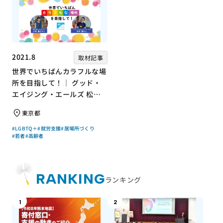
2021.8
取材記事
世界でいちばんカラフルな場
所を目指して！｜ グッド・
エイジング・エールズ 松中
権さん × エッセイスト 小島
東京都
慶子さん【聞き手】
#LGBTQ＋
#就労支援
#居場所づくり
#若者
#高齢者
RANKING
ランキング
1
2