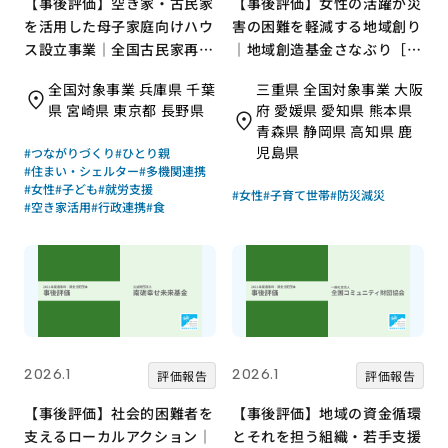
【事後評価】空き家・古民家
【事後評価】女性の活躍が災
を活用した母子家庭向けハウ
害の困難を軽減する地域創り
ス設立事業｜全国古民家再生
｜地域創造基金さなぶり［21
協会［21年度通常枠］
年度通常枠］
全国対象事業 兵庫県 千葉
三重県 全国対象事業 大阪
県 宮崎県 東京都 長野県
府 愛媛県 愛知県 熊本県
青森県 静岡県 高知県 鹿
児島県
#つながりづくり
#ひとり親
#住まい・シェルター
#多機関連携
#女性
#子ども
#就労支援
#女性
#子育て世帯
#防災減災
#空き家活用
#行政連携
#食
2026.1
2026.1
評価報告
評価報告
【事後評価】社会的困難者を
【事後評価】地域の資金循環
支えるローカルアクション｜
とそれを担う組織・若手支援