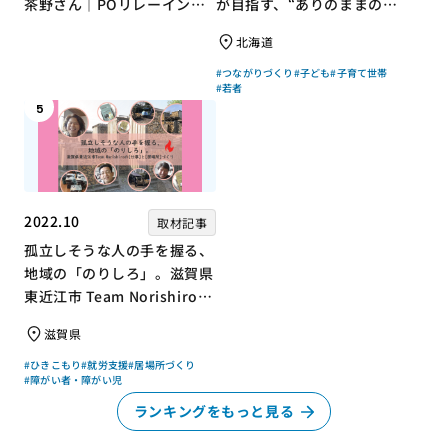
茶野さん｜POリレーインタ
が目指す、“ありのままの自
ビュー no.001
分”を大切にするコミュニテ
北海道
ィづくり
#つながりづくり
#子ども
#子育て世帯
#若者
5
2022.10
取材記事
孤立しそうな人の手を握る、
地域の「のりしろ」。滋賀県
東近江市 Team Norishiroの
「仕事」と「居場所」づくり
滋賀県
#ひきこもり
#就労支援
#居場所づくり
#障がい者・障がい児
ランキングをもっと見る