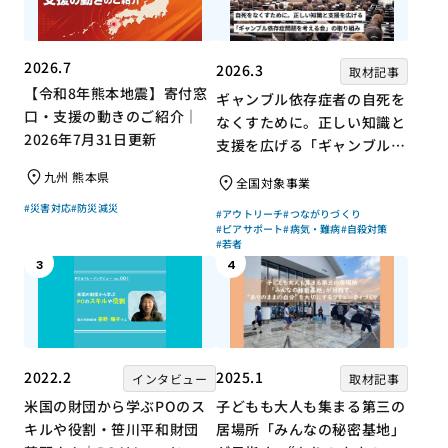
2026.7
2026.3
取材記事
【令和8年熊本地震】寄付窓
ギャンブル依存症者の自死を
口・支援の動きのご紹介｜
なくすために。正しい知識と
2026年7月31日更新
支援を広げる「ギャンブル依
存症問題を考える会」の取り
九州 熊本県
全国対象事業
組み
#災害対応
#防災減災
#アウトリーチ
#つながりづくり
#ピアサポート
#病気・難病
#自殺対策
#若者
3
4
2022.2
2025.1
インタビュー
取材記事
米国の財団から学ぶPOのス
子どもも大人も集まる第三の
キルや役割・笹川平和財団
居場所「みんなの秘密基地」