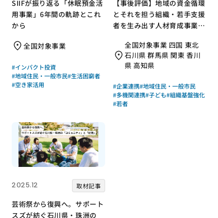
SIIFが振り返る「休眠預金活
【事後評価】地域の資金循環
用事業」6年間の軌跡とこれ
とそれを担う組織・若手支援
から
者を生み出す人材育成事業｜
全国コミュニティ財団協会
全国対象事業 四国 東北
全国対象事業
［21年度通常枠］
石川県 群馬県 関東 香川
県 高知県
#インパクト投資
#地域住民・一般市民
#生活困窮者
#空き家活用
#企業連携
#地域住民・一般市民
#多機関連携
#子ども
#組織基盤強化
#若者
2025.12
取材記事
芸術祭から復興へ。サポート
スズが紡ぐ石川県・珠洲の