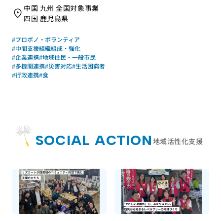
中国 九州 全国対象事業
四国 鹿児島県
#プロボノ・ボランティア
#中間支援組織組成・強化
#企業連携
#地域住民・一般市民
#多機関連携
#災害対応
#生活困窮者
#行政連携
#食
SOCIAL ACTION
地域活性化支援