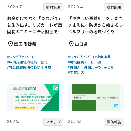
2026.7
2026.4
取材記事
取材記事
お金だけでなく「つながり」
「やさしい避難所」を、あた
を生み出す。リズカーレが四
りまえに。防災から始まるレ
国初のコミュニティ財団で挑
ベルフリーの地域づくり
む支援のかたち
四国 愛媛県
山口県
#つながりづくり
#つながりづくり
#企業連携
#中間支援組織組成・強化
#地域住民・一般市民
#社会課題解決の担い手育成
#外国人・外国ルーツ
#子ども
#災害対応
2026.1
2026.1
スナップ
評価報告