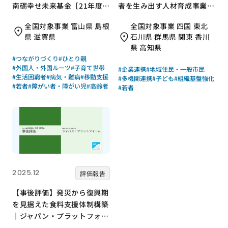
南砺幸せ未来基金［21年度通
者を生み出す人材育成事業｜
常枠］
全国コミュニティ財団協会
全国対象事業 富山県 島根
全国対象事業 四国 東北
［21年度通常枠］
県 滋賀県
石川県 群馬県 関東 香川
県 高知県
#つながりづくり
#ひとり親
#外国人・外国ルーツ
#子育て世帯
#企業連携
#地域住民・一般市民
#生活困窮者
#病気・難病
#移動支援
#多機関連携
#子ども
#組織基盤強化
#若者
#障がい者・障がい児
#高齢者
#若者
2025.12
評価報告
【事後評価】発災から復興期
を見据えた食料支援体制構築
｜ジャパン・プラットフォー
ム［21年度通常枠］