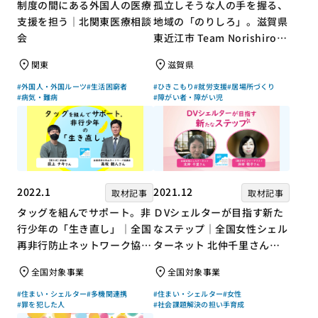
制度の間にある外国人の医療
孤立しそうな人の手を握る、
支援を担う｜北関東医療相談
地域の「のりしろ」。滋賀県
会
東近江市 Team Norishiroの
「仕事」と「居場所」づくり
関東
滋賀県
#外国人・外国ルーツ
#生活困窮者
#ひきこもり
#就労支援
#居場所づくり
#病気・難病
#障がい者・障がい児
2022.1
2021.12
取材記事
取材記事
タッグを組んでサポート。非
ＤVシェルターが目指す新た
行少年の「生き直し」｜全国
なステップ｜全国女性シェル
再非行防止ネットワーク協議
ターネット 北仲千里さん×
会 高坂朝人さん×評論家 荻
ジャーナリスト 浜田敬子さ
全国対象事業
全国対象事業
上チキさん【聞き手】
ん【聞き手】
#住まい・シェルター
#多機関連携
#住まい・シェルター
#女性
#罪を犯した人
#社会課題解決の担い手育成